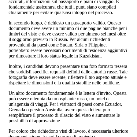
accurati, informazioni sul passaporto e piani di viaggio. È
fondamentale assicurarsi che tutti i punti siano compilati
chiaramente per evitare qualsiasi intoppo nel processo.
In secondo luogo, è richiesto un passaporto valido. Questo
documento deve avere un minimo di due pagine bianche per i
timbri del visto e deve essere valido per almeno sei mesi oltre
il soggiorno previsto in Russia. Per alcuni richiedenti
provenienti da paesi come Sudan, Siria o Filippine,
potrebbero essere necessari documenti di residenza aggiuntivi
per dimostrare il loro status legale in Kazakistan.
Inoltre, i candidati devono presentare una foto formato tessera
che soddisfi specifici requisiti definiti dalle autorità russe. Tale
fotografia deve essere recente, riflettere il tuo aspetto attuale e
rispettare le dimensioni e la qualità stabilite nelle politiche.
Un altro documento fondamentale è la lettera d'invito. Questa
può essere ottenuta da un ospitante russo, un hotel o
un'agenzia di viaggi. Per i visitatori di paesi come Ecuador,
Grenada o persino Australia, avere questa lettera può
semplificare il processo di rilascio del visto e aumentare le
possibilità di approvazione.
Per coloro che richiedono visti di lavoro, è necessaria ulteriore
documentazione, tra cui la prova di impiego e