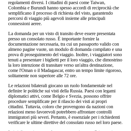
regolamenti diversi. I cittadini di paesi come Taiwan,
Colombia e Burundi hanno spesso accordi di reciprocità che
semplificano il processo di richiesta del visto, garantendo
percorsi di viaggio più agevoli insieme alle principali
connessioni aeree.
La domanda per un visto di transito deve essere presentata
presso un consolato russo. È importante fornire la
documentazione necessaria, tra cui un passaporto valido con
almeno pagine vuote, un modulo di domanda compilato e una
prova di proseguimento del viaggio. Inoltre, i viaggiatori sono
tenuti a presentare i biglietti per il loro viaggio, che dimostrino
la loro intenzione di transitare verso un'altra destinazione,
come l'Oman o il Madagascar, entro un tempo limite rigoroso,
solitamente non superiore alle 72 ore.
Le relazioni bilaterali giocano un ruolo fondamentale nel
definire le politiche sui visti della Russia. Paesi con legami
diplomatici attivi, come Belgio e Svezia, possono offrire
procedure semplificate per il rilascio dei visti ai propri
cittadini. Tuttavia, coloro che provengono da nazioni con
relazioni meno favorevoli potrebbero affrontare controlli
immigratori più severi. Pertanto, è essenziale per i richiedenti
verificare le ultime direttive del consolato russo nel loro paese.