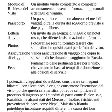
Modulo di
Un modulo vuoto completato e compilato
Richiesta del
accuratamente presenta informazioni personali
Visto
e dettagli di viaggio.
Un passaporto valido con almeno sei mesi di
Passaporto
validità oltre la durata del soggiorno previsto e
due pagine libere.
Lettera
Un invito da un'agenzia di viaggi o un hotel
d'invito
russo, che riflette le sistemazioni confermate.
Fotografia/e recenti formato tessera che
Photos
soddisfino i requisiti esatti per le foto del visto.
Assicurazione
Valida assicurazione di viaggio che copra le
di viaggio
spese mediche durante il soggiorno in Russia.
Pagamento delle pertinenti tasse per il visto,
Fees
che variano in base ai tempi di elaborazione e
alle opzioni di servizio.
I potenziali viaggiatori dovrebbero considerare se i legami
bilaterali con i loro paesi d'origine consentono l'esenzione dal
visto, poiché questa caratteristica potrebbe semplificare il
processo di ingresso per i cittadini di paesi come Bielorussia,
Kazakistan e alcuni stati del Mercosur. Inoltre, i richiedenti
provenienti da paesi come Nepal, Malesia o Irlanda
potrebbero incontrare requisiti differenti a causa dei loro