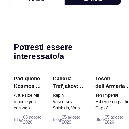
Potresti essere
interessato/a
Padiglione
Galleria
Tesori
Kosmos a
Tret'jakov: I
dell'Armeria
VDNKh:
capolavori da
del Cremlino:
A full-size Mir
Repin,
Ten Imperial
all'interno
programmare
uova di
module you
Vasnetsov,
Fabergé eggs, th
can walk
Shishkin, Vrubel,
Cap of
della più
la visita
Fabergé, tron
through, the
Serov and
Monomakh, the
grande
e vesti di
05 agosto
05 agosto
05 agosto
Blog
Blog
Blog
Energia–Buran
Surikov — the
double throne of
2026
2026
2026
esposizione
incoronazion
model,
works that stop
two boy tsars and