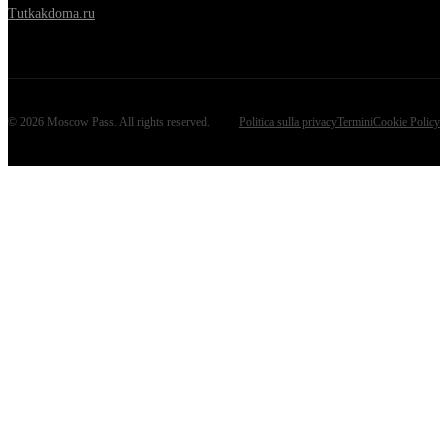
Tutkakdoma.ru
©
2026
Moscow Pass
. All rights reserved.
Politica sulla privacy
Termini
Cookie Policy