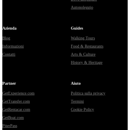
Autonoleggio
Azienda
Guides
Blog
Walking Tours
Informazioni
Food & Restaurants
Contatti
Arts & Culture
History & Heritage
Partner
Aiuto
GetExperience.com
Politica sulla privacy
GetTransfer.com
Termini
GetRentacar.com
Cookie Policy
GetBoat.com
PiterPass