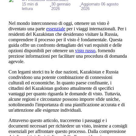
15 min di
30 gennaio
Aggiornato 06 agosto
•
•
lettura
2026
2026
Nel mondo interconnesso di oggi, ottenere un visto è
diventato una parte
essenziale
per i viaggi internazionali. Per i
residenti del Kazakistan che desiderano visitare la Russia,
comprendere il processo per il visto è fondamentale. Questa
guida offre un confronto dettagliato dei vari requisiti e delle
opzioni disponibili per ottenere un
visto russo
, fornendo
preziose informazioni per facilitare una procedura di domanda
agevole.
Con legami storici tra le due nazioni, Kazakistan e Russia
condividono una potente combinazione di connessioni
culturali ed economiche. In quanto paese confinante, i
cittadini del Kazakistan godono attualmente di specifici
vantaggi per quanto riguarda le domande di visto. Tuttavia,
alcune regioni e circostanze possono imporre sfide uniche,
sottolineando l'importanza di una pianificazione accurata e di
un'attenzione alle esigenze individuali.
Attraverso questo articolo, tracceremo i passaggi e i
documenti necessari per richiedere un visto, insieme a consigli
essenziali per affrontare questo processo. Dalla comprensione