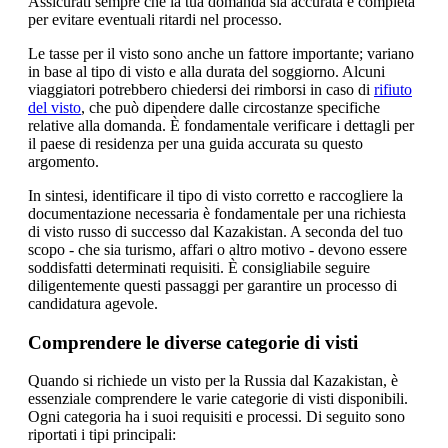
Assicurati sempre che la tua domanda sia accurata e completa
per evitare eventuali ritardi nel processo.
Le tasse per il visto sono anche un fattore importante; variano
in base al tipo di visto e alla durata del soggiorno. Alcuni
viaggiatori potrebbero chiedersi dei rimborsi in caso di
rifiuto
del visto
, che può dipendere dalle circostanze specifiche
relative alla domanda. È fondamentale verificare i dettagli per
il paese di residenza per una guida accurata su questo
argomento.
In sintesi, identificare il tipo di visto corretto e raccogliere la
documentazione necessaria è fondamentale per una richiesta
di visto russo di successo dal Kazakistan. A seconda del tuo
scopo - che sia turismo, affari o altro motivo - devono essere
soddisfatti determinati requisiti. È consigliabile seguire
diligentemente questi passaggi per garantire un processo di
candidatura agevole.
Comprendere le diverse categorie di visti
Quando si richiede un visto per la Russia dal Kazakistan, è
essenziale comprendere le varie categorie di visti disponibili.
Ogni categoria ha i suoi requisiti e processi. Di seguito sono
riportati i tipi principali: