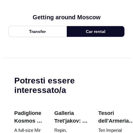
Getting around Moscow
Transfer
Car rental
Potresti essere
interessato/a
Padiglione
Galleria
Tesori
Kosmos a
Tret'jakov: I
dell'Armeria
VDNKh:
capolavori da
del Cremlino:
A full-size Mir
Repin,
Ten Imperial