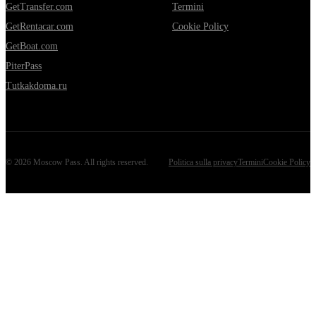
GetTransfer.com
Termini
GetRentacar.com
Cookie Policy
GetBoat.com
PiterPass
Tutkakdoma.ru
©
2026
Moscow Pass
. All rights reserved.
Politica sulla privacy
Termini
Cookie Policy