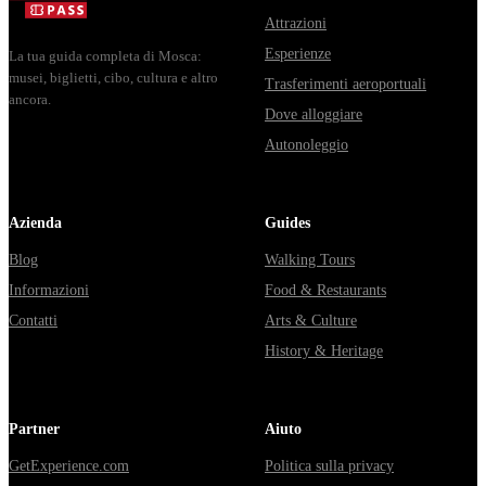
Attrazioni
Esperienze
La tua guida completa di Mosca:
musei, biglietti, cibo, cultura e altro
Trasferimenti aeroportuali
ancora.
Dove alloggiare
Autonoleggio
Azienda
Guides
Blog
Walking Tours
Informazioni
Food & Restaurants
Contatti
Arts & Culture
History & Heritage
Partner
Aiuto
GetExperience.com
Politica sulla privacy