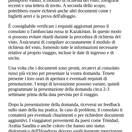
passaporto valido, il modulo di richiesta del visto, fotografie
recenti e una lettera di invito. A seconda dello scopo,
potrebbero essere richiesti anche altri documenti come i
biglietti aerei e la prova dell'alloggio.
È consigliabile verificare i requisiti aggiornati presso il
consolato o l'ambasciata russa in Kazakistan. In questo modo
si possono evitare ritardi durante la procedura di richiesta del
visto. Assicurarsi di compilare accuratamente il modulo di
richiesta del visto, fornendo tutte le informazioni necessarie
relative al proprio viaggio, incluse le date di ingresso e di
uscita.
Una volta che i documenti sono pronti, recatevi al consolato
russo più vicino per presentare la vostra domanda. Tenete
presente i loro orari di apertura e eventuali requisiti di
prenotazione. I tempi di lavorazione possono variare, quindi
programmate la presentazione della domanda circa 2-3
settimane prima della data prevista per il viaggio.
Dopo la presentazione della domanda, riceverai un feedback
sullo stato della tua pratica. In caso di problemi, il consolato ti
contatterà per eventuali chiarimenti o per richiedere documenti
aggiuntivi. I viaggiatori provenienti da paesi come Trinidad,
Arabia Saudita o anche coloro che hanno uno status
diplomatico dell'Honduras devono esplicitamente menzionare