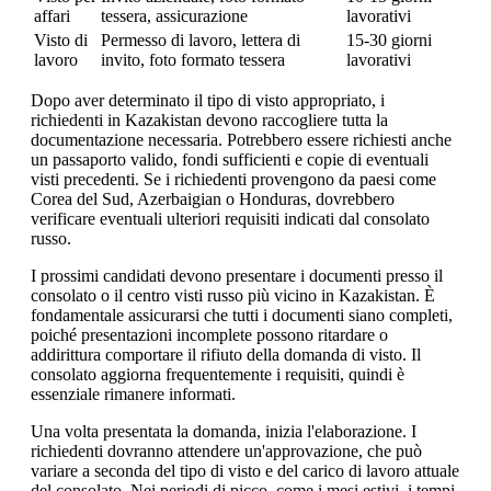
affari
tessera, assicurazione
lavorativi
Visto di
Permesso di lavoro, lettera di
15-30 giorni
lavoro
invito, foto formato tessera
lavorativi
Dopo aver determinato il tipo di visto appropriato, i
richiedenti in Kazakistan devono raccogliere tutta la
documentazione necessaria. Potrebbero essere richiesti anche
un passaporto valido, fondi sufficienti e copie di eventuali
visti precedenti. Se i richiedenti provengono da paesi come
Corea del Sud, Azerbaigian o Honduras, dovrebbero
verificare eventuali ulteriori requisiti indicati dal consolato
russo.
I prossimi candidati devono presentare i documenti presso il
consolato o il centro visti russo più vicino in Kazakistan. È
fondamentale assicurarsi che tutti i documenti siano completi,
poiché presentazioni incomplete possono ritardare o
addirittura comportare il rifiuto della domanda di visto. Il
consolato aggiorna frequentemente i requisiti, quindi è
essenziale rimanere informati.
Una volta presentata la domanda, inizia l'elaborazione. I
richiedenti dovranno attendere un'approvazione, che può
variare a seconda del tipo di visto e del carico di lavoro attuale
del consolato. Nei periodi di picco, come i mesi estivi, i tempi