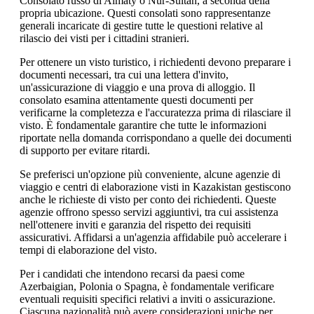
Consolato russo di Almaty o Nur-Sultan, a seconda della
propria ubicazione. Questi consolati sono rappresentanze
generali incaricate di gestire tutte le questioni relative al
rilascio dei visti per i cittadini stranieri.
Per ottenere un visto turistico, i richiedenti devono preparare i
documenti necessari, tra cui una lettera d'invito,
un'assicurazione di viaggio e una prova di alloggio. Il
consolato esamina attentamente questi documenti per
verificarne la completezza e l'accuratezza prima di rilasciare il
visto. È fondamentale garantire che tutte le informazioni
riportate nella domanda corrispondano a quelle dei documenti
di supporto per evitare ritardi.
Se preferisci un'opzione più conveniente, alcune agenzie di
viaggio e centri di elaborazione visti in Kazakistan gestiscono
anche le richieste di visto per conto dei richiedenti. Queste
agenzie offrono spesso servizi aggiuntivi, tra cui assistenza
nell'ottenere inviti e garanzia del rispetto dei requisiti
assicurativi. Affidarsi a un'agenzia affidabile può accelerare i
tempi di elaborazione del visto.
Per i candidati che intendono recarsi da paesi come
Azerbaigian, Polonia o Spagna, è fondamentale verificare
eventuali requisiti specifici relativi a inviti o assicurazione.
Ciascuna nazionalità può avere considerazioni uniche per