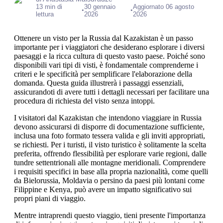
13 min di
30 gennaio
Aggiornato 06 agosto
•
•
lettura
2026
2026
Ottenere un visto per la Russia dal Kazakistan è un passo
importante per i viaggiatori che desiderano esplorare i diversi
paesaggi e la ricca cultura di questo vasto paese. Poiché sono
disponibili vari tipi di visti, è fondamentale comprenderne i
criteri e le specificità per semplificare l'elaborazione della
domanda. Questa guida illustrerà i passaggi essenziali,
assicurandoti di avere tutti i dettagli necessari per facilitare una
procedura di richiesta del visto senza intoppi.
I visitatori dal Kazakistan che intendono viaggiare in Russia
devono assicurarsi di disporre di documentazione sufficiente,
inclusa una foto formato tessera valida e gli inviti appropriati,
se richiesti. Per i turisti, il visto turistico è solitamente la scelta
preferita, offrendo flessibilità per esplorare varie regioni, dalle
tundre settentrionali alle montagne meridionali. Comprendere
i requisiti specifici in base alla propria nazionalità, come quelli
da Bielorussia, Moldavia o persino da paesi più lontani come
Filippine e Kenya, può avere un impatto significativo sui
propri piani di viaggio.
Mentre intraprendi questo viaggio, tieni presente l'importanza