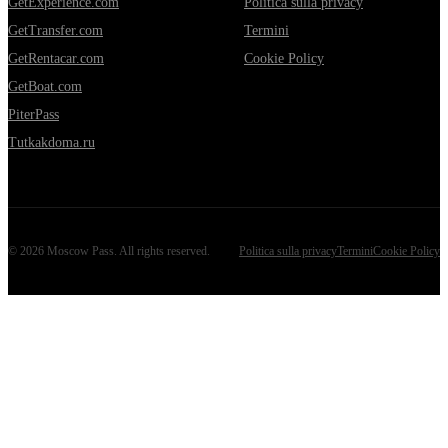
GetExperience.com
Politica sulla privacy
GetTransfer.com
Termini
GetRentacar.com
Cookie Policy
GetBoat.com
PiterPass
Tutkakdoma.ru
©
2026
Moscow Pass
. All rights reserved.
Politica sulla privacy
Termini
Cookie Policy