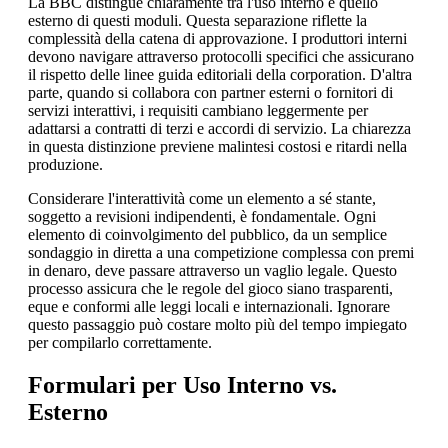
La BBC distingue chiaramente tra l'uso interno e quello
esterno di questi moduli. Questa separazione riflette la
complessità della catena di approvazione. I produttori interni
devono navigare attraverso protocolli specifici che assicurano
il rispetto delle linee guida editoriali della corporation. D'altra
parte, quando si collabora con partner esterni o fornitori di
servizi interattivi, i requisiti cambiano leggermente per
adattarsi a contratti di terzi e accordi di servizio. La chiarezza
in questa distinzione previene malintesi costosi e ritardi nella
produzione.
Considerare l'interattività come un elemento a sé stante,
soggetto a revisioni indipendenti, è fondamentale. Ogni
elemento di coinvolgimento del pubblico, da un semplice
sondaggio in diretta a una competizione complessa con premi
in denaro, deve passare attraverso un vaglio legale. Questo
processo assicura che le regole del gioco siano trasparenti,
eque e conformi alle leggi locali e internazionali. Ignorare
questo passaggio può costare molto più del tempo impiegato
per compilarlo correttamente.
Formulari per Uso Interno vs.
Esterno