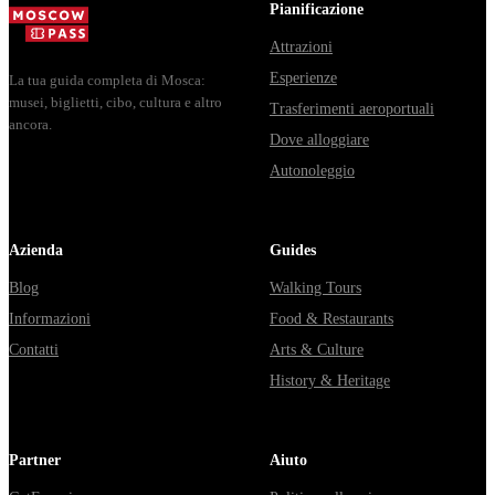
Владими...
из...
Pianificazione
Attrazioni
Esperienze
La tua guida completa di Mosca:
musei, biglietti, cibo, cultura e altro
Trasferimenti aeroportuali
ancora.
Dove alloggiare
Autonoleggio
Azienda
Guides
Blog
Walking Tours
Informazioni
Food & Restaurants
Contatti
Arts & Culture
History & Heritage
Partner
Aiuto