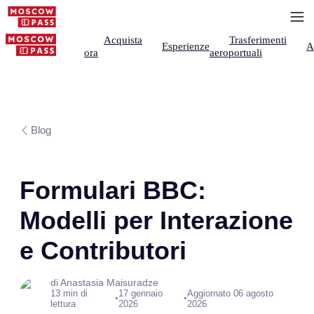
Acquista
Trasferimenti
Esperienze
A
ora
aeroportuali
Blog
Formulari BBC:
Modelli per Interazione
e Contributori
di Anastasia Maisuradze
13 min di
17 gennaio
Aggiornato 06 agosto
•
•
lettura
2026
2026