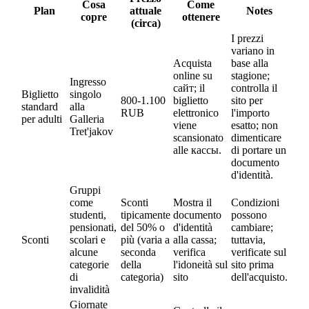
Cosa
Come
Plan
attuale
Notes
copre
ottenere
(circa)
I prezzi
variano in
Acquista
base alla
online su
stagione;
Ingresso
сайт; il
controlla il
Biglietto
singolo
800-1.100
biglietto
sito per
standard
alla
RUB
elettronico
l'importo
per adulti
Galleria
viene
esatto; non
Tret'jakov
scansionato
dimenticare
alle кассы.
di portare un
documento
d'identità.
Gruppi
come
Sconti
Mostra il
Condizioni
studenti,
tipicamente
documento
possono
pensionati,
del 50% o
d'identità
cambiare;
Sconti
scolari e
più (varia a
alla cassa;
tuttavia,
alcune
seconda
verifica
verificate sul
categorie
della
l'idoneità sul
sito prima
di
categoria)
sito
dell'acquisto.
invalidità
Giornate