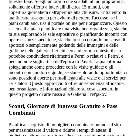
finestre fisse. Scegli un orario che si adatti al tuo programma,
solitamente offerto a intervalli di circa 15 minuti, con
copertura giornaliera dall'apertura alla chiusura. Entra entro la
tua finestra assegnata per evitare di perdere l'accesso; se i
piani cambiano, usa il portale online per riorganizzare. Questo
sistema ti aiuta a pianificare una visita ben organizzata, sia che
tu stia esplorando le sale espositive o pianificando incontri con
opere e stanze specifiche, sia che tu stia cercando un senso di
apoteosi o semplicemente godendo delle immagini e delle
grafiche nelle gallerie. Per chi cerca ulteriori contesti, il sito
potrebbe condividere riferimenti a Perm' o relativi a Perm', e
persino note sugli artisti dell'epoca di Pavel. La piattaforma
spiega anche come procedere con le visite guidate e gli
incontri con curatori e guide; se stai esplorando opportunità, ci
sono posizioni aperte per ruoli legati alle visite e ai servizi per
i visitatori. Questo approccio ti offre un'esperienza affidabile,
ben organizzata e informazioni chiare su cosa aspettarti in
questo progetto di arte russa alla Galleria Tret'jakov.
Sconti, Giornate di Ingresso Gratuito e Pass
Combinati
Pianifica l'acquisto di un biglietto combinato online sul sito
per massimizzare il valore e ridurre i tempi di attesa; il
biglietto elettronico funziona alle casse e oggi puoi assicurarti