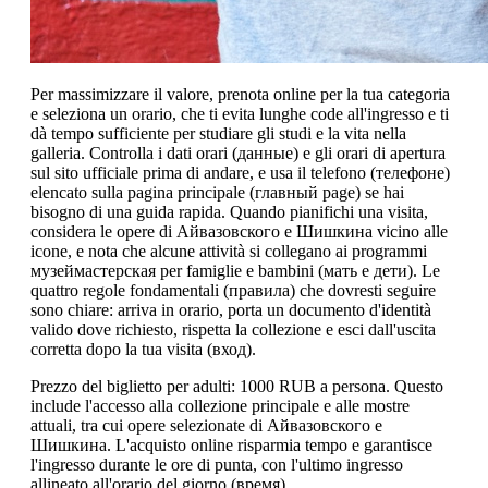
Per massimizzare il valore, prenota online per la tua categoria
e seleziona un orario, che ti evita lunghe code all'ingresso e ti
dà tempo sufficiente per studiare gli studi e la vita nella
galleria. Controlla i dati orari (данные) e gli orari di apertura
sul sito ufficiale prima di andare, e usa il telefono (телефоне)
elencato sulla pagina principale (главный page) se hai
bisogno di una guida rapida. Quando pianifichi una visita,
considera le opere di Айвазовского e Шишкина vicino alle
icone, e nota che alcune attività si collegano ai programmi
музеймастерская per famiglie e bambini (мать e дети). Le
quattro regole fondamentali (правила) che dovresti seguire
sono chiare: arriva in orario, porta un documento d'identità
valido dove richiesto, rispetta la collezione e esci dall'uscita
corretta dopo la tua visita (вход).
Prezzo del biglietto per adulti: 1000 RUB a persona. Questo
include l'accesso alla collezione principale e alle mostre
attuali, tra cui opere selezionate di Айвазовского e
Шишкина. L'acquisto online risparmia tempo e garantisce
l'ingresso durante le ore di punta, con l'ultimo ingresso
allineato all'orario del giorno (время).