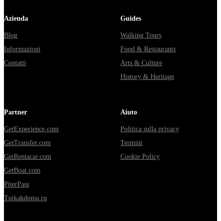
Azienda
Guides
Blog
Walking Tours
Informazioni
Food & Restaurants
Contatti
Arts & Culture
History & Heritage
Partner
Aiuto
GetExperience.com
Politica sulla privacy
GetTransfer.com
Termini
GetRentacar.com
Cookie Policy
GetBoat.com
PiterPass
Tutkakdoma.ru