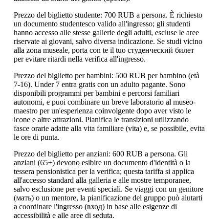
Prezzo del biglietto studente: 700 RUB a persona. È richiesto
un documento studentesco valido all'ingresso; gli studenti
hanno accesso alle stesse gallerie degli adulti, escluse le aree
riservate ai giovani, salvo diversa indicazione. Se studi vicino
alla zona museale, porta con te il tuo студенческий билет
per evitare ritardi nella verifica all'ingresso.
Prezzo del biglietto per bambini: 500 RUB per bambino (età
7-16). Under 7 entra gratis con un adulto pagante. Sono
disponibili programmi per bambini e percorsi familiari
autonomi, e puoi combinare un breve laboratorio al museo-
maestro per un'esperienza coinvolgente dopo aver visto le
icone e altre attrazioni. Pianifica le transizioni utilizzando
fasce orarie adatte alla vita familiare (vita) e, se possibile, evita
le ore di punta.
Prezzo del biglietto per anziani: 600 RUB a persona. Gli
anziani (65+) devono esibire un documento d'identità o la
tessera pensionistica per la verifica; questa tariffa si applica
all'accesso standard alla galleria e alle mostre temporanee,
salvo esclusione per eventi speciali. Se viaggi con un genitore
(мать) o un mentore, la pianificazione del gruppo può aiutarti
a coordinare l'ingresso (вход) in base alle esigenze di
accessibilità e alle aree di seduta.