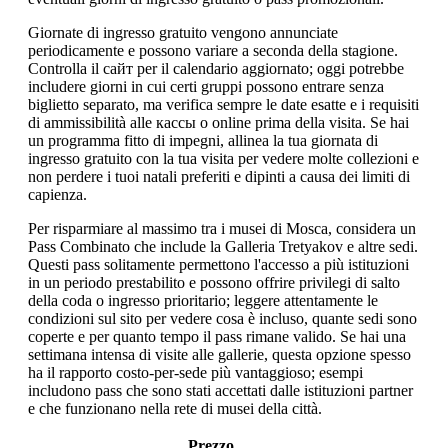
Giornate di ingresso gratuito vengono annunciate
periodicamente e possono variare a seconda della stagione.
Controlla il сайт per il calendario aggiornato; oggi potrebbe
includere giorni in cui certi gruppi possono entrare senza
biglietto separato, ma verifica sempre le date esatte e i requisiti
di ammissibilità alle кассы o online prima della visita. Se hai
un programma fitto di impegni, allinea la tua giornata di
ingresso gratuito con la tua visita per vedere molte collezioni e
non perdere i tuoi natali preferiti e dipinti a causa dei limiti di
capienza.
Per risparmiare al massimo tra i musei di Mosca, considera un
Pass Combinato che include la Galleria Tretyakov e altre sedi.
Questi pass solitamente permettono l'accesso a più istituzioni
in un periodo prestabilito e possono offrire privilegi di salto
della coda o ingresso prioritario; leggere attentamente le
condizioni sul sito per vedere cosa è incluso, quante sedi sono
coperte e per quanto tempo il pass rimane valido. Se hai una
settimana intensa di visite alle gallerie, questa opzione spesso
ha il rapporto costo-per-sede più vantaggioso; esempi
includono pass che sono stati accettati dalle istituzioni partner
e che funzionano nella rete di musei della città.
Prezzo