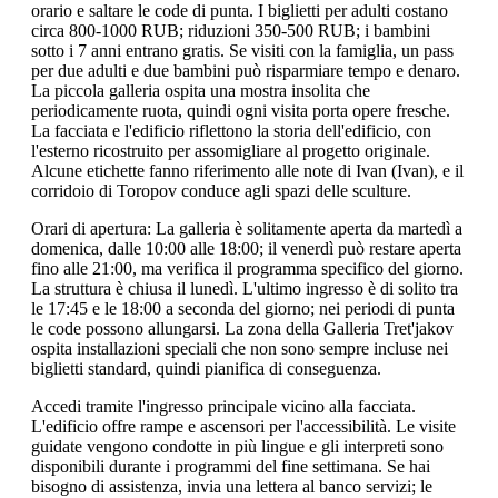
orario e saltare le code di punta. I biglietti per adulti costano
circa 800-1000 RUB; riduzioni 350-500 RUB; i bambini
sotto i 7 anni entrano gratis. Se visiti con la famiglia, un pass
per due adulti e due bambini può risparmiare tempo e denaro.
La piccola galleria ospita una mostra insolita che
periodicamente ruota, quindi ogni visita porta opere fresche.
La facciata e l'edificio riflettono la storia dell'edificio, con
l'esterno ricostruito per assomigliare al progetto originale.
Alcune etichette fanno riferimento alle note di Ivan (Ivan), e il
corridoio di Toropov conduce agli spazi delle sculture.
Orari di apertura: La galleria è solitamente aperta da martedì a
domenica, dalle 10:00 alle 18:00; il venerdì può restare aperta
fino alle 21:00, ma verifica il programma specifico del giorno.
La struttura è chiusa il lunedì. L'ultimo ingresso è di solito tra
le 17:45 e le 18:00 a seconda del giorno; nei periodi di punta
le code possono allungarsi. La zona della Galleria Tret'jakov
ospita installazioni speciali che non sono sempre incluse nei
biglietti standard, quindi pianifica di conseguenza.
Accedi tramite l'ingresso principale vicino alla facciata.
L'edificio offre rampe e ascensori per l'accessibilità. Le visite
guidate vengono condotte in più lingue e gli interpreti sono
disponibili durante i programmi del fine settimana. Se hai
bisogno di assistenza, invia una lettera al banco servizi; le