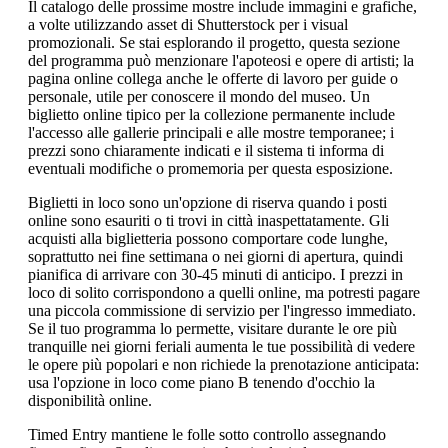
Il catalogo delle prossime mostre include immagini e grafiche,
a volte utilizzando asset di Shutterstock per i visual
promozionali. Se stai esplorando il progetto, questa sezione
del programma può menzionare l'apoteosi e opere di artisti; la
pagina online collega anche le offerte di lavoro per guide o
personale, utile per conoscere il mondo del museo. Un
biglietto online tipico per la collezione permanente include
l'accesso alle gallerie principali e alle mostre temporanee; i
prezzi sono chiaramente indicati e il sistema ti informa di
eventuali modifiche o promemoria per questa esposizione.
Biglietti in loco sono un'opzione di riserva quando i posti
online sono esauriti o ti trovi in città inaspettatamente. Gli
acquisti alla biglietteria possono comportare code lunghe,
soprattutto nei fine settimana o nei giorni di apertura, quindi
pianifica di arrivare con 30-45 minuti di anticipo. I prezzi in
loco di solito corrispondono a quelli online, ma potresti pagare
una piccola commissione di servizio per l'ingresso immediato.
Se il tuo programma lo permette, visitare durante le ore più
tranquille nei giorni feriali aumenta le tue possibilità di vedere
le opere più popolari e non richiede la prenotazione anticipata:
usa l'opzione in loco come piano B tenendo d'occhio la
disponibilità online.
Timed Entry mantiene le folle sotto controllo assegnando