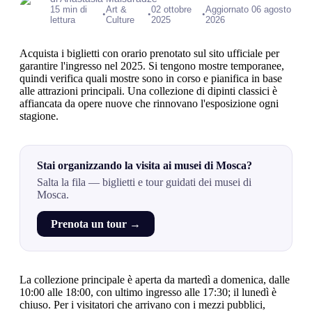
15 min di
Art &
02 ottobre
Aggiornato 06 agosto
•
•
•
lettura
Culture
2025
2026
Acquista i biglietti con orario prenotato sul sito ufficiale per
garantire l'ingresso nel 2025. Si tengono mostre temporanee,
quindi verifica quali mostre sono in corso e pianifica in base
alle attrazioni principali. Una collezione di dipinti classici è
affiancata da opere nuove che rinnovano l'esposizione ogni
stagione.
Stai organizzando la visita ai musei di Mosca?
Salta la fila — biglietti e tour guidati dei musei di
Mosca.
Prenota un tour →
La collezione principale è aperta da martedì a domenica, dalle
10:00 alle 18:00, con ultimo ingresso alle 17:30; il lunedì è
chiuso. Per i visitatori che arrivano con i mezzi pubblici,