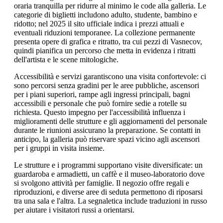
oraria tranquilla per ridurre al minimo le code alla galleria. Le
categorie di biglietti includono adulto, studente, bambino e
ridotto; nel 2025 il sito ufficiale indica i prezzi attuali e
eventuali riduzioni temporanee. La collezione permanente
presenta opere di grafica e ritratto, tra cui pezzi di Vasnecov,
quindi pianifica un percorso che metta in evidenza i ritratti
dell'artista e le scene mitologiche.
Accessibilità e servizi garantiscono una visita confortevole: ci
sono percorsi senza gradini per le aree pubbliche, ascensori
per i piani superiori, rampe agli ingressi principali, bagni
accessibili e personale che può fornire sedie a rotelle su
richiesta. Questo impegno per l'accessibilità influenza i
miglioramenti delle strutture e gli aggiornamenti del personale
durante le riunioni assicurano la preparazione. Se contatti in
anticipo, la galleria può riservare spazi vicino agli ascensori
per i gruppi in visita insieme.
Le strutture e i programmi supportano visite diversificate: un
guardaroba e armadietti, un caffè e il museo-laboratorio dove
si svolgono attività per famiglie. Il negozio offre regali e
riproduzioni, e diverse aree di seduta permettono di riposarsi
tra una sala e l'altra. La segnaletica include traduzioni in russo
per aiutare i visitatori russi a orientarsi.