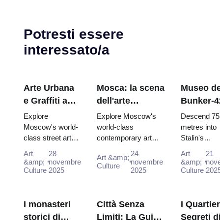
Potresti essere
interessato/a
Arte Urbana
Mosca: la scena
Museo de
e Graffiti a
dell'arte
Bunker-4
Mosca:
contemporanea.
della Gue
Explore
Explore Moscow's
Descend 75
Guida alla
Gallerie
Fredda:
Moscow's world-
world-class
metres into
class street art
contemporary art
Stalin's
Cultura
moderne con il
Guida
scene for free:
scene for free: GES-
declassified
Urbana con il
Moscow Pass
Approfon
Art
28
24
Art
21
Art &amp;
Winzavod,
2 House of Culture,
nuclear
&amp;
novembre
novembre
&amp;
nov
Moscow
(2025–2026)
per i Tito
Culture
Flacon, Artplay
Culture
2025
Garage Museum and
2025
command
Culture
202
Pass (2025–
del Pass 
and guided tours
Winzavod all inc...
bunker. Fre
2026)
Mosca (2
all included in
entry interac
2026)
Mosco...
"Nuclear Str
I monasteri
Città Senza
I Quartier
show includ.
storici di
Limiti: La Guida
Segreti d