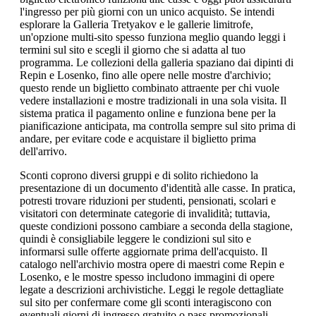
l'ingresso per più giorni con un unico acquisto. Se intendi
esplorare la Galleria Tretyakov e le gallerie limitrofe,
un'opzione multi-sito spesso funziona meglio quando leggi i
termini sul sito e scegli il giorno che si adatta al tuo
programma. Le collezioni della galleria spaziano dai dipinti di
Repin e Losenko, fino alle opere nelle mostre d'archivio;
questo rende un biglietto combinato attraente per chi vuole
vedere installazioni e mostre tradizionali in una sola visita. Il
sistema pratica il pagamento online e funziona bene per la
pianificazione anticipata, ma controlla sempre sul sito prima di
andare, per evitare code e acquistare il biglietto prima
dell'arrivo.
Sconti coprono diversi gruppi e di solito richiedono la
presentazione di un documento d'identità alle casse. In pratica,
potresti trovare riduzioni per studenti, pensionati, scolari e
visitatori con determinate categorie di invalidità; tuttavia,
queste condizioni possono cambiare a seconda della stagione,
quindi è consigliabile leggere le condizioni sul sito e
informarsi sulle offerte aggiornate prima dell'acquisto. Il
catalogo nell'archivio mostra opere di maestri come Repin e
Losenko, e le mostre spesso includono immagini di opere
legate a descrizioni archivistiche. Leggi le regole dettagliate
sul sito per confermare come gli sconti interagiscono con
eventuali giorni di ingresso gratuito o pass promozionali.