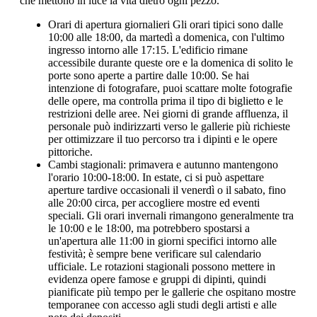
che mettono in luce la vita dietro ogni pezzo.
Orari di apertura giornalieri Gli orari tipici sono dalle
10:00 alle 18:00, da martedì a domenica, con l'ultimo
ingresso intorno alle 17:15. L'edificio rimane
accessibile durante queste ore e la domenica di solito le
porte sono aperte a partire dalle 10:00. Se hai
intenzione di fotografare, puoi scattare molte fotografie
delle opere, ma controlla prima il tipo di biglietto e le
restrizioni delle aree. Nei giorni di grande affluenza, il
personale può indirizzarti verso le gallerie più richieste
per ottimizzare il tuo percorso tra i dipinti e le opere
pittoriche.
Cambi stagionali: primavera e autunno mantengono
l'orario 10:00-18:00. In estate, ci si può aspettare
aperture tardive occasionali il venerdì o il sabato, fino
alle 20:00 circa, per accogliere mostre ed eventi
speciali. Gli orari invernali rimangono generalmente tra
le 10:00 e le 18:00, ma potrebbero spostarsi a
un'apertura alle 11:00 in giorni specifici intorno alle
festività; è sempre bene verificare sul calendario
ufficiale. Le rotazioni stagionali possono mettere in
evidenza opere famose e gruppi di dipinti, quindi
pianificate più tempo per le gallerie che ospitano mostre
temporanee con accesso agli studi degli artisti e alle