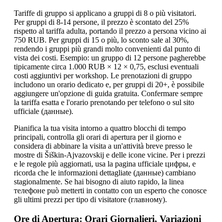
Tariffe di gruppo si applicano a gruppi di 8 o più visitatori.
Per gruppi di 8-14 persone, il prezzo è scontato del 25%
rispetto al tariffa adulta, portando il prezzo a persona vicino ai
750 RUB. Per gruppi di 15 o più, lo sconto sale al 30%,
rendendo i gruppi più grandi molto convenienti dal punto di
vista dei costi. Esempio: un gruppo di 12 persone pagherebbe
tipicamente circa 1.000 RUB × 12 × 0,75, esclusi eventuali
costi aggiuntivi per workshop. Le prenotazioni di gruppo
includono un orario dedicato e, per gruppi di 20+, è possibile
aggiungere un'opzione di guida gratuita. Confermare sempre
la tariffa esatta e l'orario prenotando per telefono o sul sito
ufficiale (данные).
Pianifica la tua visita intorno a quattro blocchi di tempo
principali, controlla gli orari di apertura per il giorno e
considera di abbinare la visita a un'attività breve presso le
mostre di Šiškin-Ajvazovskij e delle icone vicine. Per i prezzi
e le regole più aggiornati, usa la pagina ufficiale цифры, e
ricorda che le informazioni dettagliate (данные) cambiano
stagionalmente. Se hai bisogno di aiuto rapido, la linea
телeфоне può metterti in contatto con un esperto che conosce
gli ultimi prezzi per tipo di visitatore (главному).
Ore di Apertura: Orari Giornalieri, Variazioni