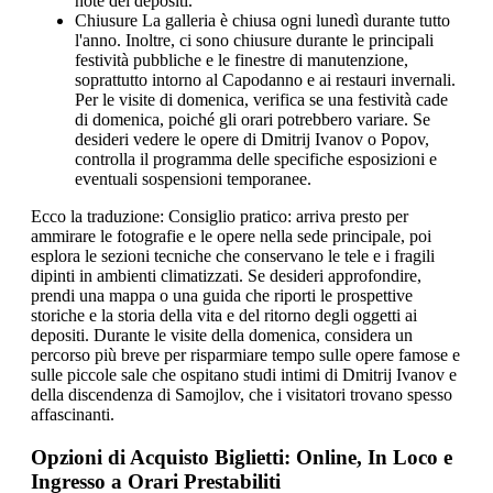
note dei depositi.
Chiusure La galleria è chiusa ogni lunedì durante tutto
l'anno. Inoltre, ci sono chiusure durante le principali
festività pubbliche e le finestre di manutenzione,
soprattutto intorno al Capodanno e ai restauri invernali.
Per le visite di domenica, verifica se una festività cade
di domenica, poiché gli orari potrebbero variare. Se
desideri vedere le opere di Dmitrij Ivanov o Popov,
controlla il programma delle specifiche esposizioni e
eventuali sospensioni temporanee.
Ecco la traduzione: Consiglio pratico: arriva presto per
ammirare le fotografie e le opere nella sede principale, poi
esplora le sezioni tecniche che conservano le tele e i fragili
dipinti in ambienti climatizzati. Se desideri approfondire,
prendi una mappa o una guida che riporti le prospettive
storiche e la storia della vita e del ritorno degli oggetti ai
depositi. Durante le visite della domenica, considera un
percorso più breve per risparmiare tempo sulle opere famose e
sulle piccole sale che ospitano studi intimi di Dmitrij Ivanov e
della discendenza di Samojlov, che i visitatori trovano spesso
affascinanti.
Opzioni di Acquisto Biglietti: Online, In Loco e
Ingresso a Orari Prestabiliti