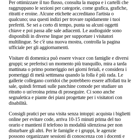
Per ottimizzare il tuo flusso, consulta la mappa e i cartelli che
raggruppano le sezioni per categorie, come grafica, grafiche,
ritratti e eroine. Alcune etichette accreditano l'artista o
qualcuno; usa questi indizi per trovare rapidamente i tuoi
preferiti. Se sei a corto di tempo, punta su alcuni oggetti
chiave e poi passa alle sale adiacenti. Le audioguide sono
disponibili in diverse lingue per supportare i visitatori
multilingue. Se c'è una nuova mostra, controlla la pagina
ufficiale per gli aggiornamenti.
Visitare di domenica può essere vivace con famiglie e diversi
gruppi; se preferisci un momento più tranquillo, mira a tarda
mattinata o primo pomeriggio nei giorni feriali, e considera i
pomeriggi di metà settimana quando la folla è più rada. Le
gallerie collegano corridoi che potrebbero essere affollati tra le
sale, quindi fermati sulle panchine comode per studiare un
ritratto o un'eroina prima di proseguire. Ci sono anche
segnaletica e piante dei piani progettate per i visitatori con
disabilità.
Consigli pratici per una visita senza intoppi: acquista i biglietti
online per evitare code, arriva 10-15 minuti prima del tuo
orario e mantieni il telefono in modalità silenziosa per non
disturbare gli altri. Per le famiglie e i gruppi, le agenzie
possono organizzare sessioni di conoscenza con i docenti e