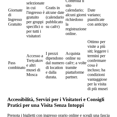
Controlla il
selezionate
sito
in cui
Gratis in
Giornate
calendario;
Date
l'ingresso è
alcune date
di
alcuni giorni
variano;
gratuito
(calendario
Ingresso
richiedono
pianificate
per gruppi
pubblicato
Gratuito
la
con anticipo
specifici o
su сайт)
registrazione
per tutti i
online.
visitatori
Ottimo per
visite a più
siti; leggere i
I prezzi
Acquista
Accesso a
termini per
dipendono
online su
Tretyakov
confermare
Pass
dal numero
сайт; a volte
e altri
cosa è
combinato
di location
tramite
musei di
incluso; ha
e dalla
piattaforme
Mosca
condizioni
durata.
partner.
vantaggiose
per la visita
di più musei
Accessibilità, Servizi per i Visitatori e Consigli
Pratici per una Visita Senza Intoppi
Prenota i biglietti con ingresso orario online e scegli una fascia