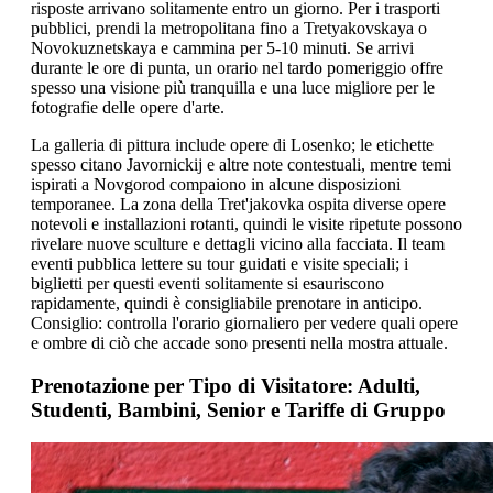
risposte arrivano solitamente entro un giorno. Per i trasporti
pubblici, prendi la metropolitana fino a Tretyakovskaya o
Novokuznetskaya e cammina per 5-10 minuti. Se arrivi
durante le ore di punta, un orario nel tardo pomeriggio offre
spesso una visione più tranquilla e una luce migliore per le
fotografie delle opere d'arte.
La galleria di pittura include opere di Losenko; le etichette
spesso citano Javornickij e altre note contestuali, mentre temi
ispirati a Novgorod compaiono in alcune disposizioni
temporanee. La zona della Tret'jakovka ospita diverse opere
notevoli e installazioni rotanti, quindi le visite ripetute possono
rivelare nuove sculture e dettagli vicino alla facciata. Il team
eventi pubblica lettere su tour guidati e visite speciali; i
biglietti per questi eventi solitamente si esauriscono
rapidamente, quindi è consigliabile prenotare in anticipo.
Consiglio: controlla l'orario giornaliero per vedere quali opere
e ombre di ciò che accade sono presenti nella mostra attuale.
Prenotazione per Tipo di Visitatore: Adulti,
Studenti, Bambini, Senior e Tariffe di Gruppo