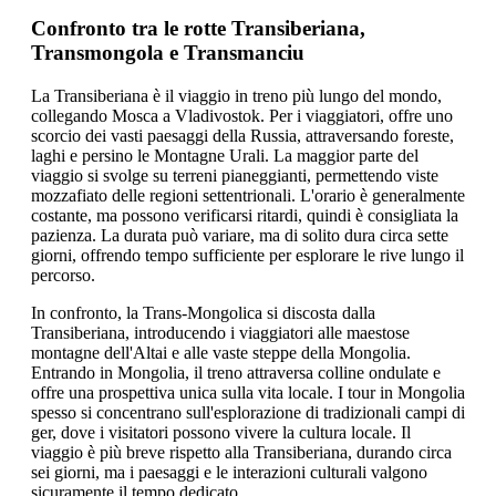
Confronto tra le rotte Transiberiana,
Transmongola e Transmanciu
La Transiberiana è il viaggio in treno più lungo del mondo,
collegando Mosca a Vladivostok. Per i viaggiatori, offre uno
scorcio dei vasti paesaggi della Russia, attraversando foreste,
laghi e persino le Montagne Urali. La maggior parte del
viaggio si svolge su terreni pianeggianti, permettendo viste
mozzafiato delle regioni settentrionali. L'orario è generalmente
costante, ma possono verificarsi ritardi, quindi è consigliata la
pazienza. La durata può variare, ma di solito dura circa sette
giorni, offrendo tempo sufficiente per esplorare le rive lungo il
percorso.
In confronto, la Trans-Mongolica si discosta dalla
Transiberiana, introducendo i viaggiatori alle maestose
montagne dell'Altai e alle vaste steppe della Mongolia.
Entrando in Mongolia, il treno attraversa colline ondulate e
offre una prospettiva unica sulla vita locale. I tour in Mongolia
spesso si concentrano sull'esplorazione di tradizionali campi di
ger, dove i visitatori possono vivere la cultura locale. Il
viaggio è più breve rispetto alla Transiberiana, durando circa
sei giorni, ma i paesaggi e le interazioni culturali valgono
sicuramente il tempo dedicato.