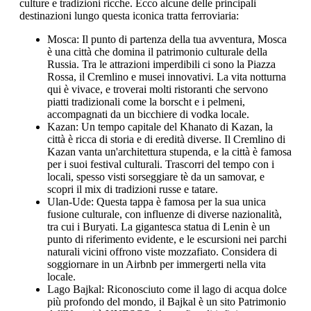
culture e tradizioni ricche. Ecco alcune delle principali
destinazioni lungo questa iconica tratta ferroviaria:
Mosca: Il punto di partenza della tua avventura, Mosca
è una città che domina il patrimonio culturale della
Russia. Tra le attrazioni imperdibili ci sono la Piazza
Rossa, il Cremlino e musei innovativi. La vita notturna
qui è vivace, e troverai molti ristoranti che servono
piatti tradizionali come la borscht e i pelmeni,
accompagnati da un bicchiere di vodka locale.
Kazan: Un tempo capitale del Khanato di Kazan, la
città è ricca di storia e di eredità diverse. Il Cremlino di
Kazan vanta un'architettura stupenda, e la città è famosa
per i suoi festival culturali. Trascorri del tempo con i
locali, spesso visti sorseggiare tè da un samovar, e
scopri il mix di tradizioni russe e tatare.
Ulan-Ude: Questa tappa è famosa per la sua unica
fusione culturale, con influenze di diverse nazionalità,
tra cui i Buryati. La gigantesca statua di Lenin è un
punto di riferimento evidente, e le escursioni nei parchi
naturali vicini offrono viste mozzafiato. Considera di
soggiornare in un Airbnb per immergerti nella vita
locale.
Lago Bajkal: Riconosciuto come il lago di acqua dolce
più profondo del mondo, il Bajkal è un sito Patrimonio