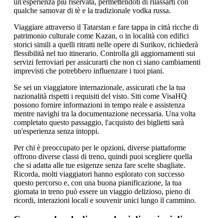
un'esperienza più riservata, permettendoti di rilassarti con
qualche samovar di tè e la tradizionale vodka russa.
Viaggiare attraverso il Tatarstan e fare tappa in città ricche di
patrimonio culturale come Kazan, o in località con edifici
storici simili a quelli ritratti nelle opere di Surikov, richiederà
flessibilità nel tuo itinerario. Controlla gli aggiornamenti sui
servizi ferroviari per assicurarti che non ci siano cambiamenti
imprevisti che potrebbero influenzare i tuoi piani.
Se sei un viaggiatore internazionale, assicurati che la tua
nazionalità rispetti i requisiti del visto. Siti come VisaHQ
possono fornire informazioni in tempo reale e assistenza
mentre navighi tra la documentazione necessaria. Una volta
completato questo passaggio, l'acquisto dei biglietti sarà
un'esperienza senza intoppi.
Per chi è preoccupato per le opzioni, diverse piattaforme
offrono diverse classi di treno, quindi puoi scegliere quella
che si adatta alle tue esigenze senza fare scelte sbagliate.
Ricorda, molti viaggiatori hanno esplorato con successo
questo percorso e, con una buona pianificazione, la tua
giornata in treno può essere un viaggio delizioso, pieno di
ricordi, interazioni locali e souvenir unici lungo il cammino.