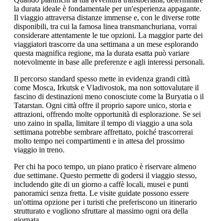
la durata ideale è fondamentale per un'esperienza appagante.
Il viaggio attraversa distanze immense e, con le diverse rotte
disponibili, tra cui la famosa linea transmanchuriana, vorrai
considerare attentamente le tue opzioni. La maggior parte dei
viaggiatori trascorre da una settimana a un mese esplorando
questa magnifica regione, ma la durata esatta può variare
notevolmente in base alle preferenze e agli interessi personali.
Il percorso standard spesso mette in evidenza grandi città
come Mosca, Irkutsk e Vladivostok, ma non sottovalutare il
fascino di destinazioni meno conosciute come la Buryatia o il
Tatarstan. Ogni città offre il proprio sapore unico, storia e
attrazioni, offrendo molte opportunità di esplorazione. Se sei
uno zaino in spalla, limitare il tempo di viaggio a una sola
settimana potrebbe sembrare affrettato, poiché trascorrerai
molto tempo nei compartimenti e in attesa del prossimo
viaggio in treno.
Per chi ha poco tempo, un piano pratico è riservare almeno
due settimane. Questo permette di godersi il viaggio stesso,
includendo gite di un giorno a caffè locali, musei e punti
panoramici senza fretta. Le visite guidate possono essere
un'ottima opzione per i turisti che preferiscono un itinerario
strutturato e vogliono sfruttare al massimo ogni ora della
giornata.