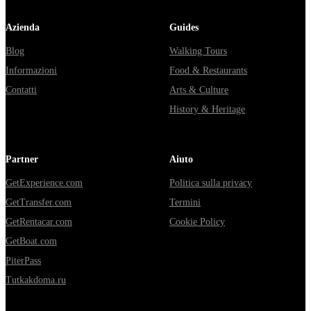
Azienda
Guides
Blog
Walking Tours
Informazioni
Food & Restaurants
Contatti
Arts & Culture
History & Heritage
Partner
Aiuto
GetExperience.com
Politica sulla privacy
GetTransfer.com
Termini
GetRentacar.com
Cookie Policy
GetBoat.com
PiterPass
Tutkakdoma.ru