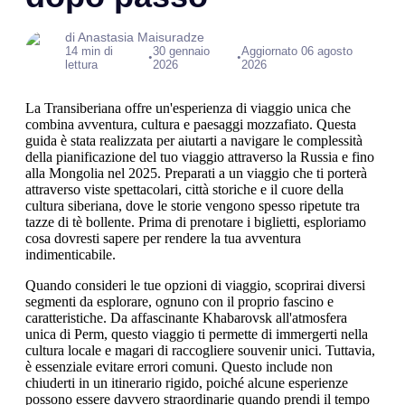
di Anastasia Maisuradze
14 min di
30 gennaio
Aggiornato 06 agosto
•
•
lettura
2026
2026
La Transiberiana offre un'esperienza di viaggio unica che
combina avventura, cultura e paesaggi mozzafiato. Questa
guida è stata realizzata per aiutarti a navigare le complessità
della pianificazione del tuo viaggio attraverso la Russia e fino
alla Mongolia nel 2025. Preparati a un viaggio che ti porterà
attraverso viste spettacolari, città storiche e il cuore della
cultura siberiana, dove le storie vengono spesso ripetute tra
tazze di tè bollente. Prima di prenotare i biglietti, esploriamo
cosa dovresti sapere per rendere la tua avventura
indimenticabile.
Quando consideri le tue opzioni di viaggio, scoprirai diversi
segmenti da esplorare, ognuno con il proprio fascino e
caratteristiche. Da affascinante Khabarovsk all'atmosfera
unica di Perm, questo viaggio ti permette di immergerti nella
cultura locale e magari di raccogliere souvenir unici. Tuttavia,
è essenziale evitare errori comuni. Questo include non
chiuderti in un itinerario rigido, poiché alcune esperienze
possono essere davvero straordinarie quando prendi il tempo