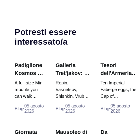
Potresti essere
interessato/a
Padiglione
Galleria
Tesori
Kosmos a
Tret'jakov: I
dell'Armeria
VDNKh:
capolavori da
del Cremlino:
A full-size Mir
Repin,
Ten Imperial
all'interno
programmare
uova di
module you
Vasnetsov,
Fabergé eggs, th
can walk
Shishkin, Vrubel,
Cap of
della più
la visita
Fabergé, tron
through, the
Serov and
Monomakh, the
grande
e vesti di
05 agosto
05 agosto
05 agosto
Blog
Blog
Blog
Energia–Buran
Surikov — the
double throne of
2026
2026
2026
esposizione
incoronazion
model,
works that stop
two boy tsars and
spaziale
scorched
people, where
the coronation
della
descent
they hang, and
dress of
Giornata
Mausoleo di
Da