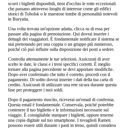
scorri i biglietti disponibili, tieni d'occhio le rotte eccezionali
che passano attraverso luoghi di interesse come gli edifici
storici di Tobolsk o le maestose tombe di personalità notevoli
in Buryatia.
Una volta trovata un'opzione adatta, clicca su di essa per
passare alla pagina di prenotazione. Qui dovrai inserire i
dettagli dei viaggiatori. È fondamentale notificare il sistema se
stai prenotando per una coppia o un gruppo più numeroso,
poiché ciò può influire sulla disposizione dei posti a sedere.
Controlla attentamente le tue selezioni. Assicurati di aver
scelto le date, le classi e i treni specifici corretti. È meglio
tornare alla pagina precedente se devi apportare modifiche.
Dopo aver confermato che tutto è corretto, procedi con il
pagamento. Di solito dovrai inserire i dati della tua carta di
credito. Assicurati di utilizzare una rete sicura durante questa
fase per proteggere i tuoi soldi.
Dopo il pagamento riuscito, riceverai un'email di conferma.
Questa email è fondamentale. Conservala, poiché potrebbe
contenere il tuo biglietto e le informazioni necessarie sul
viaggio. È consigliabile stampare i biglietti, oppure tenerne
una copia digitale sul tuo smartphone. I tovaglioli Ramen
possono essere utili durante i pasti in treno, quindi considera