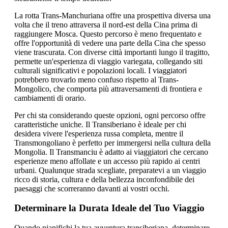
La rotta Trans-Manchuriana offre una prospettiva diversa una
volta che il treno attraversa il nord-est della Cina prima di
raggiungere Mosca. Questo percorso è meno frequentato e
offre l'opportunità di vedere una parte della Cina che spesso
viene trascurata. Con diverse città importanti lungo il tragitto,
permette un'esperienza di viaggio variegata, collegando siti
culturali significativi e popolazioni locali. I viaggiatori
potrebbero trovarlo meno confuso rispetto al Trans-
Mongolico, che comporta più attraversamenti di frontiera e
cambiamenti di orario.
Per chi sta considerando queste opzioni, ogni percorso offre
caratteristiche uniche. Il Transiberiano è ideale per chi
desidera vivere l'esperienza russa completa, mentre il
Transmongoliano è perfetto per immergersi nella cultura della
Mongolia. Il Transmanciu è adatto ai viaggiatori che cercano
esperienze meno affollate e un accesso più rapido ai centri
urbani. Qualunque strada scegliate, preparatevi a un viaggio
ricco di storia, cultura e della bellezza inconfondibile dei
paesaggi che scorreranno davanti ai vostri occhi.
Determinare la Durata Ideale del Tuo Viaggio
Quando pianifichi la tua avventura transiberiana, determinare