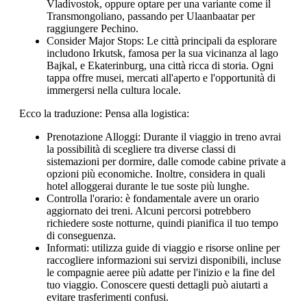
Vladivostok, oppure optare per una variante come il
Transmongoliano, passando per Ulaanbaatar per
raggiungere Pechino.
Consider Major Stops: Le città principali da esplorare
includono Irkutsk, famosa per la sua vicinanza al lago
Bajkal, e Ekaterinburg, una città ricca di storia. Ogni
tappa offre musei, mercati all'aperto e l'opportunità di
immergersi nella cultura locale.
Ecco la traduzione: Pensa alla logistica:
Prenotazione Alloggi: Durante il viaggio in treno avrai
la possibilità di scegliere tra diverse classi di
sistemazioni per dormire, dalle comode cabine private a
opzioni più economiche. Inoltre, considera in quali
hotel alloggerai durante le tue soste più lunghe.
Controlla l'orario: è fondamentale avere un orario
aggiornato dei treni. Alcuni percorsi potrebbero
richiedere soste notturne, quindi pianifica il tuo tempo
di conseguenza.
Informati: utilizza guide di viaggio e risorse online per
raccogliere informazioni sui servizi disponibili, incluse
le compagnie aeree più adatte per l'inizio e la fine del
tuo viaggio. Conoscere questi dettagli può aiutarti a
evitare trasferimenti confusi.