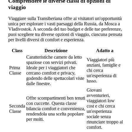
Comprendere le diverse classi di opzioni di
viaggio
Viaggiare sulla Transiberiana offre ai visitatori un'opportunità
unica per esplorare i vasti paesaggi della Russia, da Mosca a
Vladivostok. A seconda del tuo budget e delle tue preferenze,
puoi scegliere tra diverse opzioni di viaggio, ciascuna pensata
per livelli diversi di comfort e esperienza.
Class
Descrizione
Adatto a
Caratteristiche camere da letto
Viaggiatori più
spaziose con servizi privati.
anziani, famiglie e
Prima
Ideale per i viaggiatori che
chi cerca
Classe
cercano comfort e privacy,
un'esperienza di
godendo delle spettacolari viste
lusso.
dalle finestre.
Giovani
avventurieri,
Offre scompartimenti ben tenuti
viaggiatori low
con cuccette. Questa classe
Seconda
cost e chi cerca
bilancia comfort e convenienza,
Classe
un'esperienza
rendendola una scelta popolare
sociale senza
per molti.
rinunciare troppo al
comfort.