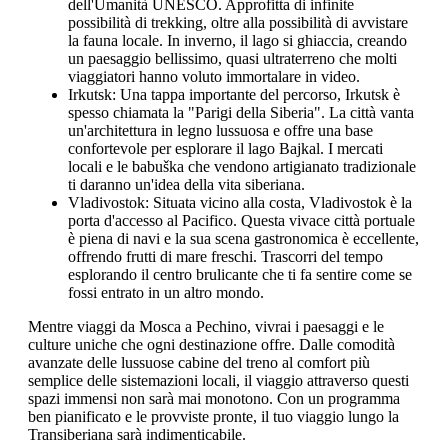
dell'Umanità UNESCO. Approfitta di infinite
possibilità di trekking, oltre alla possibilità di avvistare
la fauna locale. In inverno, il lago si ghiaccia, creando
un paesaggio bellissimo, quasi ultraterreno che molti
viaggiatori hanno voluto immortalare in video.
Irkutsk: Una tappa importante del percorso, Irkutsk è
spesso chiamata la "Parigi della Siberia". La città vanta
un'architettura in legno lussuosa e offre una base
confortevole per esplorare il lago Bajkal. I mercati
locali e le babuška che vendono artigianato tradizionale
ti daranno un'idea della vita siberiana.
Vladivostok: Situata vicino alla costa, Vladivostok è la
porta d'accesso al Pacifico. Questa vivace città portuale
è piena di navi e la sua scena gastronomica è eccellente,
offrendo frutti di mare freschi. Trascorri del tempo
esplorando il centro brulicante che ti fa sentire come se
fossi entrato in un altro mondo.
Mentre viaggi da Mosca a Pechino, vivrai i paesaggi e le
culture uniche che ogni destinazione offre. Dalle comodità
avanzate delle lussuose cabine del treno al comfort più
semplice delle sistemazioni locali, il viaggio attraverso questi
spazi immensi non sarà mai monotono. Con un programma
ben pianificato e le provviste pronte, il tuo viaggio lungo la
Transiberiana sarà indimenticabile.