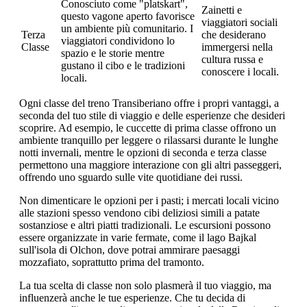
Conosciuto come "platskart",
Zainetti e
questo vagone aperto favorisce
viaggiatori sociali
un ambiente più comunitario. I
Terza
che desiderano
viaggiatori condividono lo
Classe
immergersi nella
spazio e le storie mentre
cultura russa e
gustano il cibo e le tradizioni
conoscere i locali.
locali.
Ogni classe del treno Transiberiano offre i propri vantaggi, a
seconda del tuo stile di viaggio e delle esperienze che desideri
scoprire. Ad esempio, le cuccette di prima classe offrono un
ambiente tranquillo per leggere o rilassarsi durante le lunghe
notti invernali, mentre le opzioni di seconda e terza classe
permettono una maggiore interazione con gli altri passeggeri,
offrendo uno sguardo sulle vite quotidiane dei russi.
Non dimenticare le opzioni per i pasti; i mercati locali vicino
alle stazioni spesso vendono cibi deliziosi simili a patate
sostanziose e altri piatti tradizionali. Le escursioni possono
essere organizzate in varie fermate, come il lago Bajkal
sull'isola di Olchon, dove potrai ammirare paesaggi
mozzafiato, soprattutto prima del tramonto.
La tua scelta di classe non solo plasmerà il tuo viaggio, ma
influenzerà anche le tue esperienze. Che tu decida di