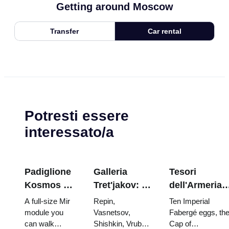
Getting around Moscow
Transfer
Car rental
Potresti essere
interessato/a
Padiglione
Galleria
Tesori
Kosmos a
Tret'jakov: I
dell'Armeria
VDNKh:
capolavori da
del Cremlino:
A full-size Mir
Repin,
Ten Imperial
all'interno
programmare
uova di
module you
Vasnetsov,
Fabergé eggs, th
can walk
Shishkin, Vrubel,
Cap of
della più
la visita
Fabergé, tron