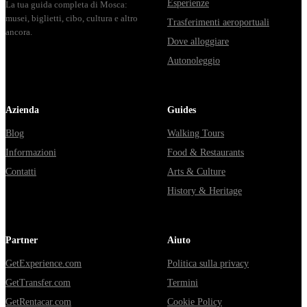
Esperienze
La tua guida completa di Mosca:
musei, biglietti, cibo, cultura e altro
Trasferimenti aeroportuali
ancora.
Dove alloggiare
Autonoleggio
Azienda
Guides
Blog
Walking Tours
Informazioni
Food & Restaurants
Contatti
Arts & Culture
History & Heritage
Partner
Aiuto
GetExperience.com
Politica sulla privacy
GetTransfer.com
Termini
GetRentacar.com
Cookie Policy