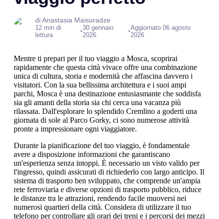
di Anastasia Maisuradze
12 min di
30 gennaio
Aggiornato 06 agosto
•
•
lettura
2026
2026
Mentre ti prepari per il tuo viaggio a Mosca, scoprirai
rapidamente che questa città vivace offre una combinazione
unica di cultura, storia e modernità che affascina davvero i
visitatori. Con la sua bellissima architettura e i suoi ampi
parchi, Mosca è una destinazione entusiasmante che soddisfa
sia gli amanti della storia sia chi cerca una vacanza più
rilassata. Dall'esplorare lo splendido Cremlino a goderti una
giornata di sole al Parco Gorky, ci sono numerose attività
pronte a impressionare ogni viaggiatore.
Durante la pianificazione del tuo viaggio, è fondamentale
avere a disposizione informazioni che garantiscano
un'esperienza senza intoppi. È necessario un visto valido per
l'ingresso, quindi assicurati di richiederlo con largo anticipo. Il
sistema di trasporto ben sviluppato, che comprende un'ampia
rete ferroviaria e diverse opzioni di trasporto pubblico, riduce
le distanze tra le attrazioni, rendendo facile muoversi nei
numerosi quartieri della città. Considera di utilizzare il tuo
telefono per controllare gli orari dei treni e i percorsi dei mezzi