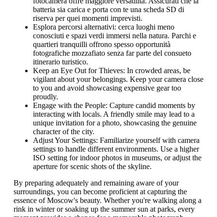
fotocamera offre maggiore versatilità. Assicurati che la
batteria sia carica e porta con te una scheda SD di
riserva per quei momenti imprevisti.
Esplora percorsi alternativi: cerca luoghi meno
conosciuti e spazi verdi immersi nella natura. Parchi e
quartieri tranquilli offrono spesso opportunità
fotografiche mozzafiato senza far parte del consueto
itinerario turistico.
Keep an Eye Out for Thieves: In crowded areas, be
vigilant about your belongings. Keep your camera close
to you and avoid showcasing expensive gear too
proudly.
Engage with the People: Capture candid moments by
interacting with locals. A friendly smile may lead to a
unique invitation for a photo, showcasing the genuine
character of the city.
Adjust Your Settings: Familiarize yourself with camera
settings to handle different environments. Use a higher
ISO setting for indoor photos in museums, or adjust the
aperture for scenic shots of the skyline.
By preparing adequately and remaining aware of your
surroundings, you can become proficient at capturing the
essence of Moscow's beauty. Whether you're walking along a
rink in winter or soaking up the summer sun at parks, every