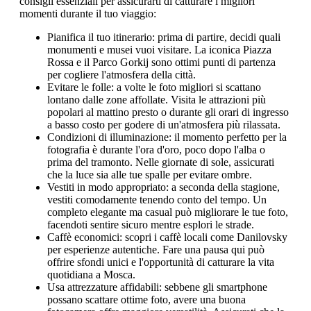
consigli essenziali per assicurarti di catturare i migliori
momenti durante il tuo viaggio:
Pianifica il tuo itinerario: prima di partire, decidi quali
monumenti e musei vuoi visitare. La iconica Piazza
Rossa e il Parco Gorkij sono ottimi punti di partenza
per cogliere l'atmosfera della città.
Evitare le folle: a volte le foto migliori si scattano
lontano dalle zone affollate. Visita le attrazioni più
popolari al mattino presto o durante gli orari di ingresso
a basso costo per godere di un'atmosfera più rilassata.
Condizioni di illuminazione: il momento perfetto per la
fotografia è durante l'ora d'oro, poco dopo l'alba o
prima del tramonto. Nelle giornate di sole, assicurati
che la luce sia alle tue spalle per evitare ombre.
Vestiti in modo appropriato: a seconda della stagione,
vestiti comodamente tenendo conto del tempo. Un
completo elegante ma casual può migliorare le tue foto,
facendoti sentire sicuro mentre esplori le strade.
Caffè economici: scopri i caffè locali come Danilovsky
per esperienze autentiche. Fare una pausa qui può
offrire sfondi unici e l'opportunità di catturare la vita
quotidiana a Mosca.
Usa attrezzature affidabili: sebbene gli smartphone
possano scattare ottime foto, avere una buona