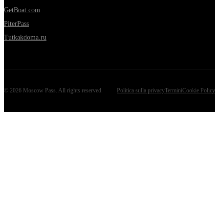
GetBoat.com
PiterPass
Tutkakdoma.ru
©
2026
Moscow Pass
. All rights reserved.
Politica sulla privacy
Termini
Cookie Policy