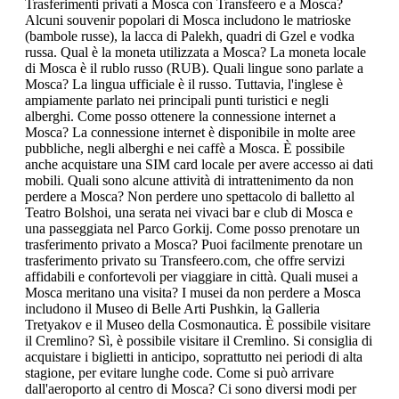
Trasferimenti privati a Mosca con Transfeero e a Mosca?
Alcuni souvenir popolari di Mosca includono le matrioske
(bambole russe), la lacca di Palekh, quadri di Gzel e vodka
russa. Qual è la moneta utilizzata a Mosca? La moneta locale
di Mosca è il rublo russo (RUB). Quali lingue sono parlate a
Mosca? La lingua ufficiale è il russo. Tuttavia, l'inglese è
ampiamente parlato nei principali punti turistici e negli
alberghi. Come posso ottenere la connessione internet a
Mosca? La connessione internet è disponibile in molte aree
pubbliche, negli alberghi e nei caffè a Mosca. È possibile
anche acquistare una SIM card locale per avere accesso ai dati
mobili. Quali sono alcune attività di intrattenimento da non
perdere a Mosca? Non perdere uno spettacolo di balletto al
Teatro Bolshoi, una serata nei vivaci bar e club di Mosca e
una passeggiata nel Parco Gorkij. Come posso prenotare un
trasferimento privato a Mosca? Puoi facilmente prenotare un
trasferimento privato su Transfeero.com, che offre servizi
affidabili e confortevoli per viaggiare in città. Quali musei a
Mosca meritano una visita? I musei da non perdere a Mosca
includono il Museo di Belle Arti Pushkin, la Galleria
Tretyakov e il Museo della Cosmonautica. È possibile visitare
il Cremlino? Sì, è possibile visitare il Cremlino. Si consiglia di
acquistare i biglietti in anticipo, soprattutto nei periodi di alta
stagione, per evitare lunghe code. Come si può arrivare
dall'aeroporto al centro di Mosca? Ci sono diversi modi per