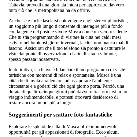
Tuttavia, prevedi una giornata intera per apprezzare davvero
tutto ciò che la metropolitana ha da offrire.
Anche se è facile lasciarsi coinvolgere dagli stereotipi turistici,
un soggiorno più lungo ti consente di interagire più a fondo
con la gente del posto e vivere Mosca come un vero residente.
Che tu stia programmando di visitare la città nei caldi mesi
estivi o nei luminosi giorni invernali, la città non manca mai di
fascino. Assicurati che il tuo telefono sia pronto a catturare le
viste dal ponte di osservazione o l'arte di strada vibrante,
spesso passata inosservata.
In definitiva, la chiave è bilanciare il tuo programma di visite
turistiche con momenti di relax e spontaneità. Mosca è una
città che ti invita a rallentare, ad assaporare l'ambiente
circostante e a goderti ciò che ogni giorno porta. Perciò, una
durata di quattro-cinque giorni può davvero trasformarsi in un
viaggio indimenticabile, e potresti ritrovarti desideroso di
restare ancora un po' più a lungo.
Suggerimenti per scattare foto fantastiche
Esplorare le splendide città di Mosca offre innumerevoli
opportunità per gli appassionati di fotografia. Ecco alcuni