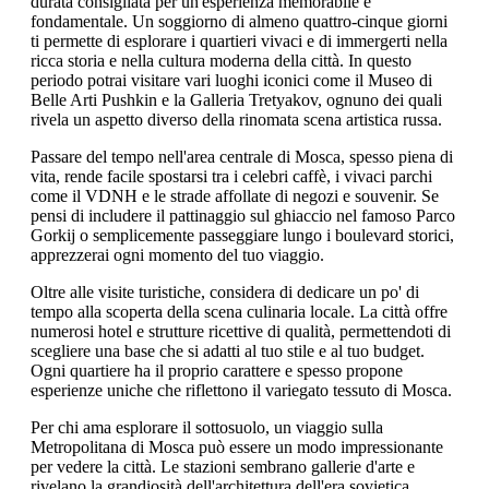
durata consigliata per un'esperienza memorabile è
fondamentale. Un soggiorno di almeno quattro-cinque giorni
ti permette di esplorare i quartieri vivaci e di immergerti nella
ricca storia e nella cultura moderna della città. In questo
periodo potrai visitare vari luoghi iconici come il Museo di
Belle Arti Pushkin e la Galleria Tretyakov, ognuno dei quali
rivela un aspetto diverso della rinomata scena artistica russa.
Passare del tempo nell'area centrale di Mosca, spesso piena di
vita, rende facile spostarsi tra i celebri caffè, i vivaci parchi
come il VDNH e le strade affollate di negozi e souvenir. Se
pensi di includere il pattinaggio sul ghiaccio nel famoso Parco
Gorkij o semplicemente passeggiare lungo i boulevard storici,
apprezzerai ogni momento del tuo viaggio.
Oltre alle visite turistiche, considera di dedicare un po' di
tempo alla scoperta della scena culinaria locale. La città offre
numerosi hotel e strutture ricettive di qualità, permettendoti di
scegliere una base che si adatti al tuo stile e al tuo budget.
Ogni quartiere ha il proprio carattere e spesso propone
esperienze uniche che riflettono il variegato tessuto di Mosca.
Per chi ama esplorare il sottosuolo, un viaggio sulla
Metropolitana di Mosca può essere un modo impressionante
per vedere la città. Le stazioni sembrano gallerie d'arte e
rivelano la grandiosità dell'architettura dell'era sovietica.