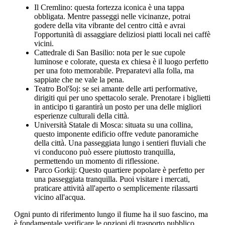
Il Cremlino: questa fortezza iconica è una tappa
obbligata. Mentre passeggi nelle vicinanze, potrai
godere della vita vibrante del centro città e avrai
l'opportunità di assaggiare deliziosi piatti locali nei caffè
vicini.
Cattedrale di San Basilio: nota per le sue cupole
luminose e colorate, questa ex chiesa è il luogo perfetto
per una foto memorabile. Preparatevi alla folla, ma
sappiate che ne vale la pena.
Teatro Bol'šoj: se sei amante delle arti performative,
dirigiti qui per uno spettacolo serale. Prenotare i biglietti
in anticipo ti garantirà un posto per una delle migliori
esperienze culturali della città.
Università Statale di Mosca: situata su una collina,
questo imponente edificio offre vedute panoramiche
della città. Una passeggiata lungo i sentieri fluviali che
vi conducono può essere piuttosto tranquilla,
permettendo un momento di riflessione.
Parco Gorkij: Questo quartiere popolare è perfetto per
una passeggiata tranquilla. Puoi visitare i mercati,
praticare attività all'aperto o semplicemente rilassarti
vicino all'acqua.
Ogni punto di riferimento lungo il fiume ha il suo fascino, ma
è fondamentale verificare le opzioni di trasporto pubblico,