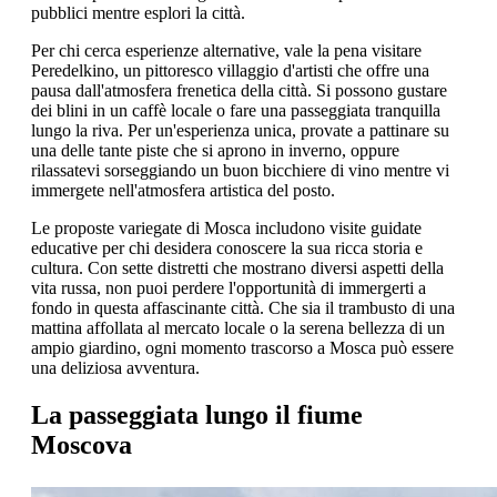
pubblici mentre esplori la città.
Per chi cerca esperienze alternative, vale la pena visitare
Peredelkino, un pittoresco villaggio d'artisti che offre una
pausa dall'atmosfera frenetica della città. Si possono gustare
dei blini in un caffè locale o fare una passeggiata tranquilla
lungo la riva. Per un'esperienza unica, provate a pattinare su
una delle tante piste che si aprono in inverno, oppure
rilassatevi sorseggiando un buon bicchiere di vino mentre vi
immergete nell'atmosfera artistica del posto.
Le proposte variegate di Mosca includono visite guidate
educative per chi desidera conoscere la sua ricca storia e
cultura. Con sette distretti che mostrano diversi aspetti della
vita russa, non puoi perdere l'opportunità di immergerti a
fondo in questa affascinante città. Che sia il trambusto di una
mattina affollata al mercato locale o la serena bellezza di un
ampio giardino, ogni momento trascorso a Mosca può essere
una deliziosa avventura.
La passeggiata lungo il fiume
Moscova