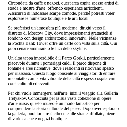
Circondata da caffè e negozi, quest'area ospita spesso artisti di
strada e mostre d'arte, offrendo esperienze arricchenti.
Assicurati di indossare scarpe comode, perché potresti voler
esplorare le numerose boutique e le arti locali.
Se preferisci un'atmosfera più moderna, dirigiti verso il
distretto di Moscow City, dove impressionanti grattacieli si
fondono con design architettonici innovativi. Nelle vicinanze,
la Pochta Bank Tower offre un caffè con vista sulla città. Qui
puoi cenare ammirando le luci dello skyline.
Un'altra tappa imperdibile è il Parco Gorkij, particolarmente
piacevole durante i pomeriggi caldi. Il parco dispone di
fontane e aree ricreative, dove i residenti si ritrovano spesso
per rilassarsi. Questo luogo consente ai viaggiatori di entrare
in contatto con la vita vibrante della città e spesso ospita vari
corsi culturali ed eventi.
Per chi vuole immergersi nell'arte, inizi il viaggio alla Galleria
Tretyakov. Conosciuta per la sua vasta collezione di opere
d'arte russe, questo museo è un modo fantastico per
comprendere la storia culturale del paese. Dopo aver esplorato
la galleria, puoi tornare facilmente alle strade affollate, piene
di varie catene e negozi boutique.