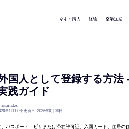
今すぐ購入
経験
空港送迎
外国人として登録する方法 -
実践ガイド
aisuradze
026年1月17日
•
更新日: 2026年8月06日
に、パスポート、ビザまたは滞在許可証、入国カード、住居の