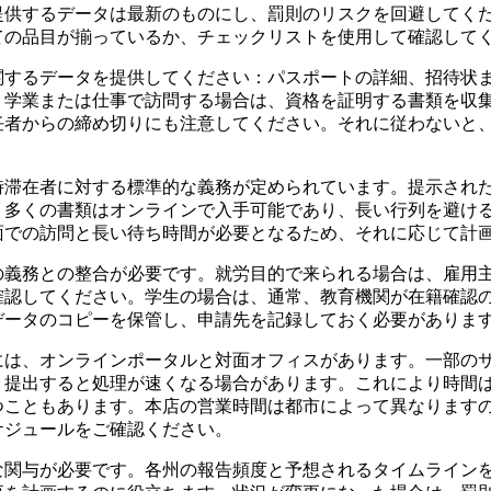
提供するデータは最新のものにし、罰則のリスクを回避してく
ての品目が揃っているか、チェックリストを使用して確認して
関するデータを提供してください：パスポートの詳細、招待状
。学業または仕事で訪問する場合は、資格を証明する書類を収
任者からの締め切りにも注意してください。それに従わないと
時滞在者に対する標準的な義務が定められています。提示され
。多くの書類はオンラインで入手可能であり、長い行列を避け
面での訪問と長い待ち時間が必要となるため、それに応じて計
の義務との整合が必要です。就労目的で来られる場合は、雇用
確認してください。学生の場合は、通常、教育機関が在籍確認
データのコピーを保管し、申請先を記録しておく必要がありま
には、オンラインポータルと対面オフィスがあります。一部の
く提出すると処理が速くなる場合があります。これにより時間
つこともあります。本店の営業時間は都市によって異なります
ケジュールをご確認ください。
な関与が必要です。各州の報告頻度と予想されるタイムライン