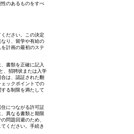
能性のあるものをすべ
てください。この決定
異なり、留学や有給の
れを計画の最初のステ
は、書類を正確に記入
と、招聘状または入学
場合は、認証された翻
チェックポイントでの
関する制限を満たして
居住につながる許可証
は、異なる書類と期限
での問題回避のため、
してください。手続き