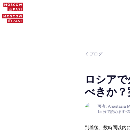
ブログ
ロシアで
べきか？
著者: Anastasia M
15 分で読めます
•
2
到着後、数時間以内