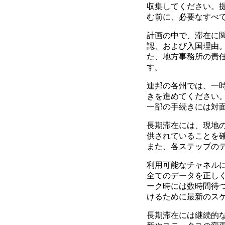
収集してください。
む前に、必要なすべ
計画の中で、滞在に
認、および入国理由
た、地方事務所の責
す。
連邦の各州では、一
きを進めてください
一部の手続きには対
長期滞在には、現地
供されていることを
また、各ステップの
利用可能なチャネル
全てのデータを正し
ーク時には数時間待
けるために最新のス
長期滞在には継続的