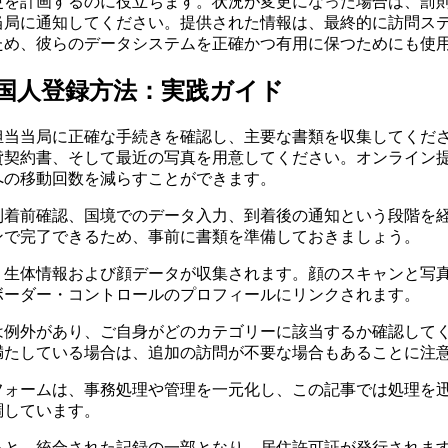
更を計画するのに役立ちます。状況が変更になった場合は、罰
当局に通知してください。提供された情報は、最終的に訪問ス
ため、彼らのデータシステムを正確かつ有用に保つためにも使
国人登録方法：実践ガイド
担当当局に正確な手続きを確認し、主要な書類を収集してくだ
貸契約書、そして最近の写真を用意してください。オンライン
への移動回数を減らすことができます。
到着前確認、国境でのデータ入力、到着後の通知という段階を
ンで完了できるため、事前に書類を準備しておきましょう。
、生体情報および顔データが収集されます。顔のスキャンと写
ボーダー・コントロールのプロフィールにリンクされます。
は例外があり、ご自身がどのカテゴリーに該当するか確認して
満たしている場合は、追加の訪問が不要な場合もあることに注
フォームは、事務処理や管理を一元化し、この記事では処理を
調しています。
ると、統合された記録の一部となり、居住許可証が発行されま