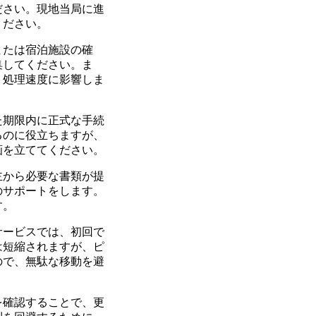
ださい。現地当局に進
ください。
または宿泊施設の確
集してください。ま
、処理速度に影響しま
た期限内に正式な手続
るのに役立ちますが、
画を立ててください。
主から必要な書類が提
のサポートをします。
す。
サービスでは、初回で
は短縮されますが、ピ
ので、無駄な移動を避
を確認することで、更