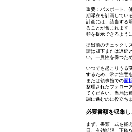
重要：パスポート、
期滞在を計画してい
計画には、該当する
ることが含まれます
類を提示できるよう
提出前のチェックリ
請は却下または遅延
い。一貫性を保つた
いつでも起こりうる
するため、常に注意
または領事館での
面
整理されたフォロー
てください。当局は
調に進むのに役立ち
必要書類を収集し
まず、書類一式を揃
日、有効期限、正確