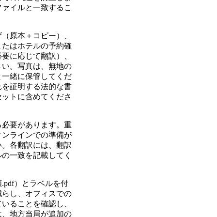
ファイルと一致するこ
ザ（原本＋コピー）、
またはホテルの予約確
必要に応じて翻訳）、
さい。写真は、無地の
と一緒に保管してくだ
れを証明する法的な書
セットに含めてくださ
る必要があります。重
オンラインでの準備が
い。各翻訳には、翻訳
ルの一致を記載してく
pdf）とラベルを付
減らし、オフィスでの
ていることを確認し、
は、地方当局が追加の