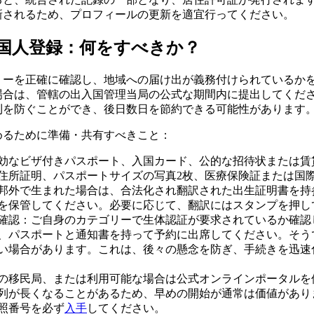
新されるため、プロフィールの更新を適宜行ってください。
国人登録：何をすべきか？
リーを正確に確認し、地域への届け出が義務付けられているか
場合は、管轄の出入国管理当局の公式な期間内に提出してくだ
則を防ぐことができ、後日数日を節約できる可能性があります
めるために準備・共有すべきこと：
効なビザ付きパスポート、入国カード、公的な招待状または賃
住所証明、パスポートサイズの写真2枚、医療保険証または国
邦外で生まれた場合は、合法化され翻訳された出生証明書を持
を保管してください。必要に応じて、翻訳にはスタンプを押し
確認：ご自身のカテゴリーで生体認証が要求されているか確認
、パスポートと通知書を持って予約に出席してください。そう
い場合があります。これは、後々の懸念を防ぎ、手続きを迅速
の移民局、または利用可能な場合は公式オンラインポータルを
列が長くなることがあるため、早めの開始が通常は価値があり
照番号を必ず
入手
してください。