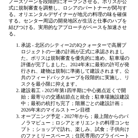
ノースゾーンを段階的にオープンさせる。ボリスが公
式に規制審査を調整し、ロシアのパートナーが関与す
る。オリエンタルデザイナーが地元の料理の味を確保
する。センター周辺の開発地区が生活と仕事のハブを
結びつける。実用的なアプローチがペースを加速させ
る。
承認 - 北区のシティー2のIQクォーターで高層プ
ロジェクトの一連の計画が正式に承認されまし
た。ボリスは規制審査を優先的に進め、駐車場の
評価が完了しました。2024年末に最初の許可が発
行され、建物は規制に準拠して建設されます。公
共のフィードバックループを段階的に実施し、リ
スクを最小限に抑えます。
建設着工 - 2025年第1四半期に中心拠点近くで開
始；最寄りの交通結節点と統合；駐車場施設建設
中；最初の杭打ち完了；階層ごとの建設計画；
2026年末のマイルストーン目標
オープニング予定 - 2027年から；最上階からのパ
ノラマビュー；ロシアとオリエントの料理コンセ
プト；ショップで訪れ、楽しみ、試食；子供向け
のファミリースペース；住民専用のプライベート