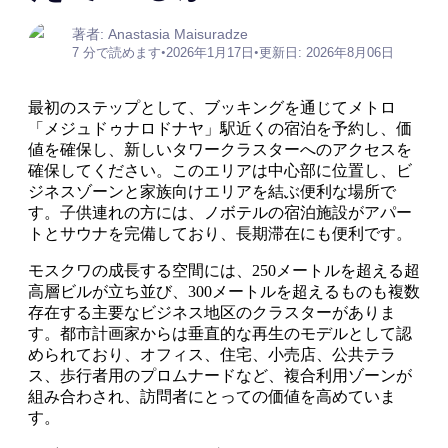
著者: Anastasia Maisuradze
7 分で読めます
•
2026年1月17日
•
更新日: 2026年8月06日
最初のステップとして、ブッキングを通じてメトロ
「メジュドゥナロドナヤ」駅近くの宿泊を予約し、価
値を確保し、新しいタワークラスターへのアクセスを
確保してください。このエリアは中心部に位置し、ビ
ジネスゾーンと家族向けエリアを結ぶ便利な場所で
す。子供連れの方には、ノボテルの宿泊施設がアパー
トとサウナを完備しており、長期滞在にも便利です。
モスクワの成長する空間には、250メートルを超える超
高層ビルが立ち並び、300メートルを超えるものも複数
存在する主要なビジネス地区のクラスターがありま
す。都市計画家からは垂直的な再生のモデルとして認
められており、オフィス、住宅、小売店、公共テラ
ス、歩行者用のプロムナードなど、複合利用ゾーンが
組み合わされ、訪問者にとっての価値を高めていま
す。