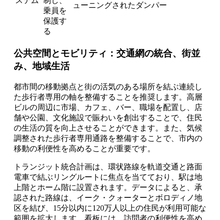
ステム
制し、
ューニングされたダンパー
乗員を
保護す
る
公共空間とモビリティ：交通網の統合、街並
み、地域生活
都市間の移動拠点と街の活気のある場所を結ぶ連続し
た歩行者専用の軸を整備することを推奨します。高層
ビルの周辺に市場、カフェ、バー、職場を配置し、店
舗や公園、文化施設で賑わいを創出することで、住民
の生活の質を向上させることができます。また、気候
調整された歩行者専用通路を整備することで、市内の
移動の利便性を高めることが重要です。
トランジット統合計画は、環状路線を軌道交通と路面
電車で結ぶリングルートに焦点を当てており、駅は地
上階とホーム階に設置されます。データによると、承
認された路線は、イーク・クォーターとボロディノ地
区を結び、15分以内に120万人以上の住民が利用可能な
範囲を拡大します。看板には、訪問者の利便性を高め