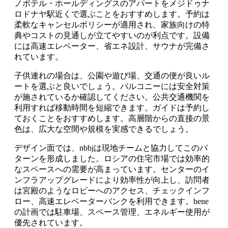
ノボテル・ホールディングスのアパートをメジドゥナ
ロドナヤ駅近くで選ぶことをおすすめします。予約は
柔軟なキャンセルポリシーが適用され、家族向けの特
典やコストの見通しが立てやすいのが利点です。設備
には高速エレベーター、省エネ設計、サウナが完備さ
れています。
子供連れの場合は、公園や遊び場、交通の便が良いル
ートを選ぶと良いでしょう。バルコニーには安全対策
が施されているか確認してください。公共交通機関を
利用すれば移動時間を短縮できます。ガイドは予約し
ておくことをおすすめします。高層階からの直接の景
色は、広大な空間や規模を実感できるでしょう。
デザイン面では、nbbjは現地チームと協力してこのパ
ターンを形成しました。ロシアの住宅市場では効率的
なスペースへの需要が高まっています。センターのイ
ンフラアップグレードにより効率性が向上し、訪問者
は宮殿のようなロビーへのアクセス、チェックインフ
ロー、高速エレベーターバンクを利用できます。bene
の計画では駐車場、スペース管理、エネルギー使用が
優先されています。