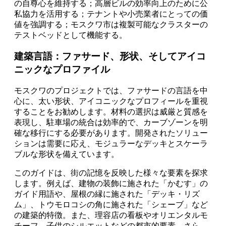
の自尊心を維持する；高層ビルの効率向上のために公
私協力を活用する；テナントや小売業者にとっての価
値を強調する；モスクワ市は複製可能なクラスターの
テストベッドとして機能する。
建築言語：ファサード、形状、そしてアイコ
ニックなプロファイル
モスクワのプロジェクトでは、ファサードの言語を中
心に、太い形状、アイコニックなプロフィールを重視
することをお勧めします。材料の選択は威厳と質感を
表現し、駐車場の統合は効率的で、カーブゾーンを明
確な移行にする必要があります。開発されたソリュー
ションは需要に応え、モジュラーなデッキとスケーラ
ブルな形状を備えています。
このガイドは、街の記憶を反映した様々な要素を探求
します。例えば、建物の装飾に施された「かむす」の
ガイド用語や、屋根の縁に施された「デッキ・リズ
ム」、トウモロコシの角に施された「シェーブ」など
の建築的特徴。また、理容店の看板やオリエンタルモ
チーフ、子供のシルエットなどの都市的要素。さら