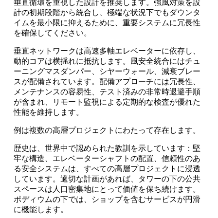
垂直循環を重視した設計を推奨します。強風対策を設
計の初期段階から統合し、極端な状況下でもダウンタ
イムを最小限に抑えるために、重要システムに冗長性
を確保してください。
垂直ネットワークは高速多軸エレベーターに依存し、
動的コアは横揺れに抵抗します。風安全統合にはチュ
ーニングマスダンパー、シヤーウォール、減衰ブレー
スが配備されています。配備アプローチには冗長性、
メンテナンスの容易性、テスト済みの非常時退避手順
が含まれ、リモート監視による定期的な検査が優れた
性能を維持します。
例は複数の高層プロジェクトにわたって存在します。
歴史は、世界中で認められた教訓を示しています：堅
牢な構造、エレベーターシャフトの配置、信頼性のあ
る安全システムは、すべての高層プロジェクトに浸透
しています。適切な計画があれば、タワーの下の公共
スペースは人口密集地にとって価値を保ち続けます。
ポディウムの下では、ショップを含むサービスが円滑
に機能します。