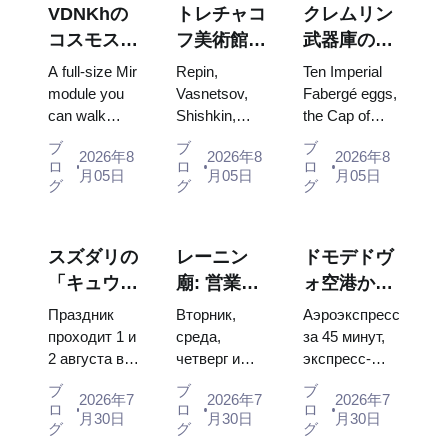
VDNKhの
トレチャコ
クレムリン
コスモス・
フ美術館の
武器庫の
パビリオ
傑作：計画
宝：ファベ
A full-size Mir
Repin,
Ten Imperial
ン：ロシア
を立てる価
ルジェの
module you
Vasnetsov,
Fabergé eggs,
can walk
Shishkin,
the Cap of
最大の宇宙
値のある絵
卵、玉座、
through, the
Vrubel, Serov
Monomakh,
博覧会内部
画
戴冠式の衣
ブ
ブ
ブ
2026年8
2026年8
2026年8
Energia–
and Surikov
the double
ロ
ロ
ロ
装
月05日
月05日
月05日
Buran model,
— the works
throne of two
グ
グ
グ
scorched
that stop
boy tsars and
descent
people, where
the coronation
capsules and
they hang,
dress of
スズダリの
レーニン
ドモデドヴ
120 pieces of
and why
Catherine...
「キュウリ
廟: 営業時
ォ空港から
flight...
booking the...
の日」
間、入場方
モスクワ市
Праздник
Вторник,
Аэроэкспресс
2026：チケ
法、そして
内へ：エア
проходит 1 и
среда,
за 45 минут,
2 августа в
четверг и
экспресс-
ット、日
クレムリン
ポートエク
Музее
суббота с
автобус за
程、モスク
との混同に
スプレス、
ブ
ブ
ブ
2026年7
2026年7
2026年7
деревянного
10:00 до
450 рублей,
ロ
ロ
ロ
ワからのア
ついての主
バス、また
月30日
月30日
月30日
зодчества.
13:00, вход
социальный
グ
グ
グ
クセス方法
な混乱点
は電車
Сколько
бесплатный.
автобус и