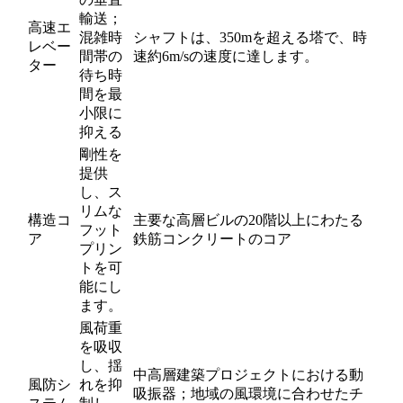
輸送；
高速エ
混雑時
シャフトは、350mを超える塔で、時
レベー
間帯の
速約6m/sの速度に達します。
ター
待ち時
間を最
小限に
抑える
剛性を
提供
し、ス
リムな
構造コ
主要な高層ビルの20階以上にわたる
フット
ア
鉄筋コンクリートのコア
プリン
トを可
能にし
ます。
風荷重
を吸収
し、揺
中高層建築プロジェクトにおける動
風防シ
れを抑
吸振器；地域の風環境に合わせたチ