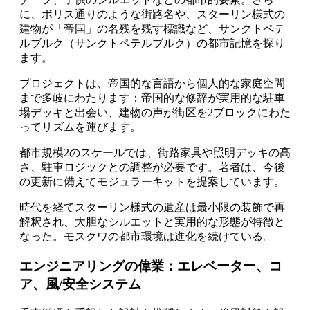
に、ボリス通りのような街路名や、スターリン様式の
建物が「帝国」の名残を残す標識など、サンクトペテ
ルブルク（サンクトペテルブルク）の都市記憶を探り
ます。
プロジェクトは、帝国的な言語から個人的な家庭空間
まで多岐にわたります：帝国的な修辞が実用的な駐車
場デッキと出会い、建物の声が街区を2ブロックにわた
ってリズムを運びます。
都市規模2のスケールでは、街路家具や照明デッキの高
さ、駐車ロジックとの調整が必要です。著者は、今後
の更新に備えてモジュラーキットを提案しています。
時代を経てスターリン様式の遺産は最小限の装飾で再
解釈され、大胆なシルエットと実用的な形態が特徴と
なった。モスクワの都市環境は進化を続けている。
エンジニアリングの偉業：エレベーター、コ
ア、風/安全システム