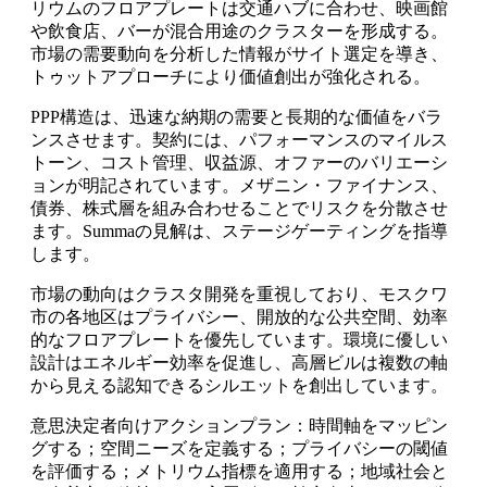
リウムのフロアプレートは交通ハブに合わせ、映画館
や飲食店、バーが混合用途のクラスターを形成する。
市場の需要動向を分析した情報がサイト選定を導き、
トゥットアプローチにより価値創出が強化される。
PPP構造は、迅速な納期の需要と長期的な価値をバラ
ンスさせます。契約には、パフォーマンスのマイルス
トーン、コスト管理、収益源、オファーのバリエーシ
ョンが明記されています。メザニン・ファイナンス、
債券、株式層を組み合わせることでリスクを分散させ
ます。Summaの見解は、ステージゲーティングを指導
します。
市場の動向はクラスタ開発を重視しており、モスクワ
市の各地区はプライバシー、開放的な公共空間、効率
的なフロアプレートを優先しています。環境に優しい
設計はエネルギー効率を促進し、高層ビルは複数の軸
から見える認知できるシルエットを創出しています。
意思決定者向けアクションプラン：時間軸をマッピン
グする；空間ニーズを定義する；プライバシーの閾値
を評価する；メトリウム指標を適用する；地域社会と