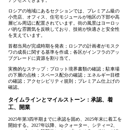
アクセスできます。
ロシアの地域にあるセクションでは、プレミアム級の
小売店、オフィス、住宅モジュールが地区の下部や高
層ビル周辺に配置されています。街の風景はヨーロッ
パ的な雰囲気を反映しており、技術が快適さと安全性
を支えています。
首都当局が完成時期を発表；ロシアの計画者がモスク
ワの成長に関する基準を作成；各区がインフラのアッ
プグレードに資源を割り当て。
実務的なステップ：プロット境界書類の確認；駐車場
の下層の点検；スペース配分の確認；エネルギー目標
の確認；アクセシビリティ規則；プレミアム仕上げの
確認。
タイムラインとマイルストーン：承認、着
工、開業
2025年第3四半期までに承認を固め、2025年末に着工を
開始する。2027年以降、iq-クォーター、シティー2、