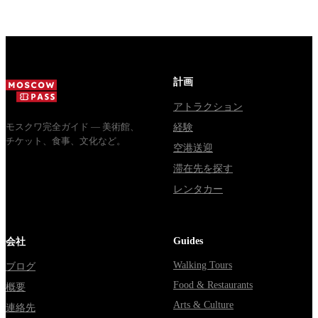
стоят
Почему
обычная
билеты, как
источники
электричка.
доехать из
расходятся в
Все способы
Москвы
днях, чем
уехать из...
через
Мавзолей
計画
Владими...
от...
アトラクション
モスクワ完全ガイド — 美術館、
経験
チケット、食事、文化など。
空港送迎
滞在先を探す
レンタカー
Guides
会社
Walking Tours
ブログ
Food & Restaurants
概要
Arts & Culture
連絡先