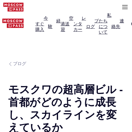
私
今
空
レ
経
ブ
たち
連
すぐ
港送
ンタ
験
ログ
につ
絡先
購入
迎
カー
いて
ブログ
モスクワの超高層ビル -
首都がどのように成長
し、スカイラインを変
えているか