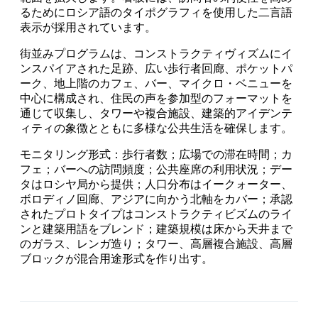
るためにロシア語のタイポグラフィを使用した二言語
表示が採用されています。
街並みプログラムは、コンストラクティヴィズムにイ
ンスパイアされた足跡、広い歩行者回廊、ポケットパ
ーク、地上階のカフェ、バー、マイクロ・ベニューを
中心に構成され、住民の声を参加型のフォーマットを
通じて収集し、タワーや複合施設、建築的アイデンテ
ィティの象徴とともに多様な公共生活を確保します。
モニタリング形式：歩行者数；広場での滞在時間；カ
フェ；バーへの訪問頻度；公共座席の利用状況；デー
タはロシヤ局から提供；人口分布はイークォーター、
ボロディノ回廊、アジアに向かう北軸をカバー；承認
されたプロトタイプはコンストラクティビズムのライ
ンと建築用語をブレンド；建築規模は床から天井まで
のガラス、レンガ造り；タワー、高層複合施設、高層
ブロックが混合用途形式を作り出す。