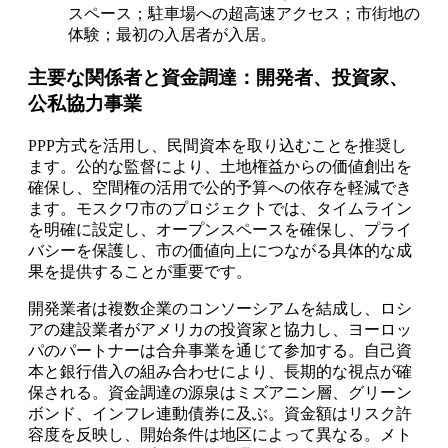
スペース；駐車場への超高速アクセス；市街地の
体験；最初の入居者が入居。
主要な関係者と資金調達：開発者、投資家、
公私協力事業
PPP方式を活用し、民間資本を取り込むことを推奨し
ます。公的な監督により、土地権益からの価値創出を
確保し、空間権の活用で公的予算への依存を軽減でき
ます。モスクワ市のプロジェクトでは、タイムライン
を明確に設定し、オープンスペースを確保し、プライ
バシーを保護し、市の価値向上につながる具体的な成
果を提供することが重要です。
開発業者は複数企業のコンソーシアムを結成し、ロシ
アの建設業者がアメリカの投資家と協力し、ヨーロッ
パのパートナーは合弁事業を通じて参加する。自己資
本と銀行借入の組み合わせにより、長期的な視点が確
保される。資金調達の源泉はミズアニン層、グリーン
ボンド、インフレ連動債券に及ぶ。資金額はリスク許
容度を反映し、開始条件は地区によって異なる。メト