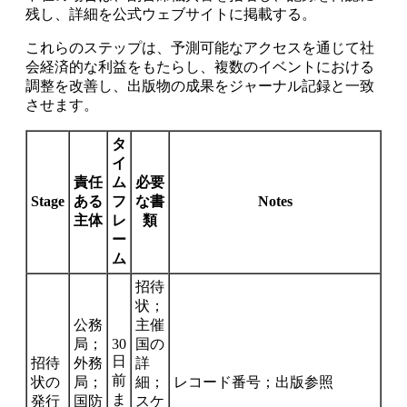
残し、詳細を公式ウェブサイトに掲載する。
これらのステップは、予測可能なアクセスを通じて社
会経済的な利益をもたらし、複数のイベントにおける
調整を改善し、出版物の成果をジャーナル記録と一致
させます。
タ
イ
責任
ム
必要
Stage
ある
フ
な書
Notes
主体
レ
類
ー
ム
招待
状；
公務
主催
局；
30
国の
日
招待
外務
詳
前
状の
局；
細；
レコード番号；出版参照
ま
発行
国防
スケ