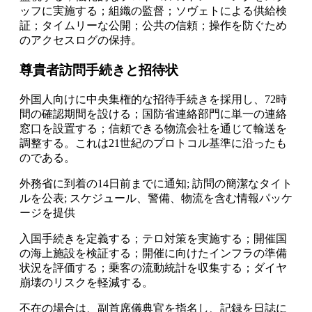
ッフに実施する；組織の監督；ソヴェトによる供給検
証；タイムリーな公開；公共の信頼；操作を防ぐため
のアクセスログの保持。
尊貴者訪問手続きと招待状
外国人向けに中央集権的な招待手続きを採用し、72時
間の確認期間を設ける；国防省連絡部門に単一の連絡
窓口を設置する；信頼できる物流会社を通じて輸送を
調整する。これは21世紀のプロトコル基準に沿ったも
のである。
外務省に到着の14日前までに通知; 訪問の簡潔なタイト
ルを公表; スケジュール、警備、物流を含む情報パッケ
ージを提供
入国手続きを定義する；テロ対策を実施する；開催国
の海上施設を検証する；開催に向けたインフラの準備
状況を評価する；乗客の流動統計を収集する；ダイヤ
崩壊のリスクを軽減する。
不在の場合は、副首席儀典官を指名し、記録を日誌に