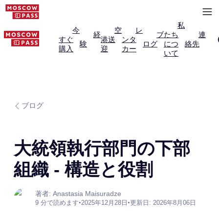
私
今
空
レ
経
ブ
たち
連
すぐ
港送
ンタ
験
ログ
につ
絡先
購入
迎
カー
いて
ブログ
大統領執行部門の下部
組織 - 構造と役割
著者: Anastasia Maisuradze
9 分で読めます
•
2025年12月28日
•
更新日: 2026年8月06日