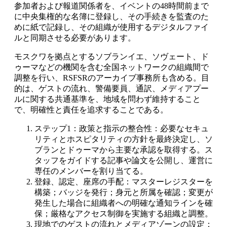
参加者および報道関係者を、イベントの48時間前まで
に中央集権的な名簿に登録し、その手続きを監査のた
めに紙で記録し、その組織が使用するデジタルファイ
ルと同期させる必要があります。
モスクワを拠点とするソブランイエ、ソヴェート、ド
ゥーマなどの機関を含む全国ネットワークの組織間で
調整を行い、RSFSRのアーカイブ事務所も含める。目
的は、ゲストの流れ、警備要員、通訳、メディアプー
ルに関する共通基準を、地域を問わず維持すること
で、明確性と責任を追求することである。
ステップ1：政策と指示の整合性：必要なセキュ
リティとホスピタリティの方針を最終決定し、ソ
ブランとドゥーマから主要な承認を取得する。ス
タッフをガイドする記事や論文を公開し、運営に
専任のメンバーを割り当てる。
登録、認定、座席の手配：マスターレジスターを
構築；バッジを発行；身元と所属を確認；変更が
発生した場合に組織者への明確な通知ラインを確
保；厳格なアクセス制御を実施する組織と調整。
現地でのゲストの流れとメディアゾーンの設定：