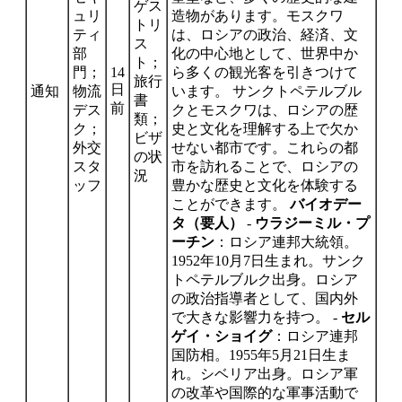
ゲス
ュリ
造物があります。モスクワ
トリ
ティ
は、ロシアの政治、経済、文
ス
部
化の中心地として、世界中か
ト；
門；
14
ら多くの観光客を引きつけて
旅行
日
通知
物流
います。 サンクトペテルブル
書
前
デス
クとモスクワは、ロシアの歴
類；
ク；
史と文化を理解する上で欠か
ビザ
外交
せない都市です。これらの都
の状
スタ
市を訪れることで、ロシアの
況
ッフ
豊かな歴史と文化を体験する
ことができます。
バイオデー
タ（要人）
-
ウラジーミル・プ
ーチン
：ロシア連邦大統領。
1952年10月7日生まれ。サンク
トペテルブルク出身。ロシア
の政治指導者として、国内外
で大きな影響力を持つ。 -
セル
ゲイ・ショイグ
：ロシア連邦
国防相。1955年5月21日生ま
れ。シベリア出身。ロシア軍
の改革や国際的な軍事活動で