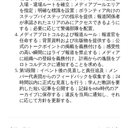
入場・退場ルートを確立；メディアプールエリア
を指定；明確な標識を設置；ボランティア向けの
ステップバイステップの指示を提供；報道関係者
が承認されたエリアのみにアクセスできるように
する；必要に応じて警備部隊を配置。
メディアプロトコルおよび報道ルール：報道官を
任命する；背景資料および出版物を提供する；公
式のトークポイントの掲載を義務付ける；感受性
の高い瞬間にはライブ報道を禁止する；メディア
に組織への登録を義務付け、計画からの逸脱をプ
ロトコルデスクに通知することを求める。
第5段階：イベント後の見直しと責任追及：メン
バー代表団からのフィードバックを収集する；24
時間以内に正式な見直しを行う；学んだ教訓を要
約した短い記事を公開する；記録をrsfsr時代のア
ーカイブに保存する；違反を当局に通知し、それ
に応じて方針を更新する。