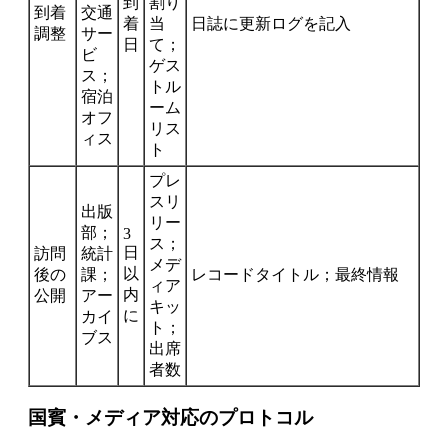
到
割り
到着
交通
着
当
日誌に更新ログを記入
調整
サー
日
て；
ビ
ゲス
ス；
トル
宿泊
ーム
オフ
リス
ィス
ト
プレ
スリ
出版
リー
部；
3
ス；
日
訪問
統計
メデ
以
後の
課；
レコードタイトル；最終情報
ィア
内
公開
アー
キッ
に
カイ
ト；
ブス
出席
者数
国賓・メディア対応のプロトコル