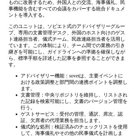
ものに改善するため、外国人との交流、海事儀礼、民
事機能を含むすべての会議をカバーする統合ドキュメ
ントを導入する。
このユニットは、ソビエト式のアドバイザリーグルー
プ、専用の文書管理デスク、外国のホスト向けのゲス
ト連絡担当者、儀式チーム、民政連絡担当者を活用し
ています。この体制により、チーム間での業務の引き
継ぎを可能にし、ガイドラインへの準拠を確保しなが
ら、標準手順を詳述した記事を参照することができま
す。
アドバイザリー機能：sovetは、主要イベントに
おける政策調整と部門間の連携ポイントを調整し
ます。
文書管理：中央リポジトリを維持し、リストされ
た記録を検索可能にし、文書のバージョン管理を
行う。
ゲストサービス：受付の管理、通訳、席次、認
証、欠席者の代理業務を担当します。
儀式的な処刑：検証済みのチェックリストを使用
して、海事儀礼やその他の民事儀式を計画しま