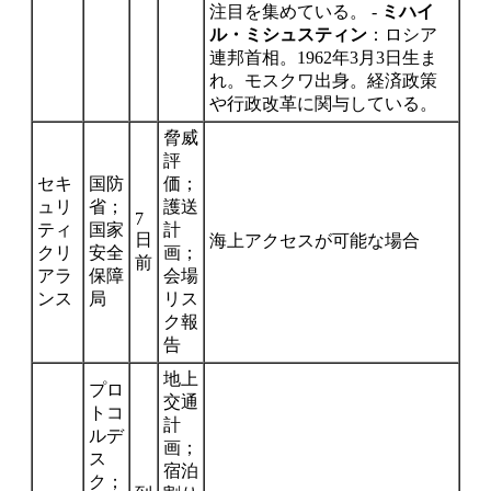
注目を集めている。 -
ミハイ
ル・ミシュスティン
：ロシア
連邦首相。1962年3月3日生ま
れ。モスクワ出身。経済政策
や行政改革に関与している。
脅威
評
セキ
国防
価；
ュリ
省；
護送
7
ティ
国家
計
日
海上アクセスが可能な場合
クリ
安全
画；
前
アラ
保障
会場
ンス
局
リス
ク報
告
地上
プロ
交通
トコ
計
ルデ
画；
ス
宿泊
ク；