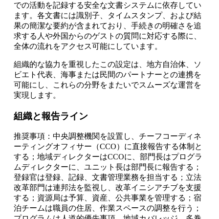
での活動を記録する安全な文書システムに依存してい
ます。各文書には識別子、タイムスタンプ、および結
果の簡潔な要約が含まれており、手続きの明確さを追
求する人や外国からのゲストの質問に対応する際に、
全体の流れをアクセス可能にしています。
組織的な協力を重視したこの設定は、地方自治体、ソ
ビエト代表、海事または民間のパートナーとの連携を
可能にし、これらの分野をまたいでスムーズな運営を
実現します。
組織と報告ライン
推奨事項：中央調整機関を設置し、チーフコーディネ
ーティングオフィサー（CCO）に直接報告する体制と
する；地域ディレクターはCCOに、部門長はプログラ
ムディレクターに、ユニット長は部門長に報告する；
登録官は登録、記録、文書管理業務を担当する；立法
改革部門は連邦法を監視し、改革イニシアチブを支援
する；資源局は予算、資産、公共事業を管理する；宿
泊チームは職員の住居、作業スペースの調整を行う；
プログラムは人道的優先事項、地域カバレッジ、多巻