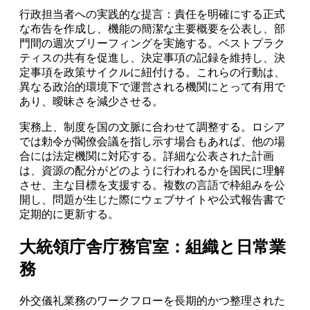
行政担当者への実践的な提言：責任を明確にする正式
な布告を作成し、機能の簡潔な主要概要を公表し、部
門間の週次ブリーフィングを実施する。ベストプラク
ティスの共有を促進し、決定事項の記録を維持し、決
定事項を政策サイクルに紐付ける。これらの行動は、
異なる政治的環境下で運営される機関にとって有用で
あり、曖昧さを減少させる。
実務上、制度を国の文脈に合わせて調整する。ロシア
では勅令が閣僚会議を指し示す場合もあれば、他の場
合には法定機関に対応する。詳細な公表された計画
は、資源の配分がどのように行われるかを国民に理解
させ、主な目標を支援する。複数の言語で枠組みを公
開し、問題が生じた際にウェブサイトや公式報告書で
定期的に更新する。
大統領庁舎庁務官室：組織と日常業
務
外交儀礼業務のワークフローを長期的かつ整理された