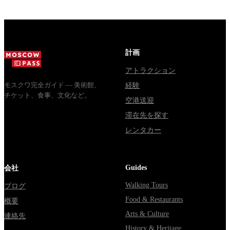
стоят
Почему
обычная
билеты, как
источники
электричка.
доехать из
расходятся в
Все способы
Москвы
днях, чем
уехать из...
через
Мавзолей
計画
Владими...
от...
アトラクション
モスクワ完全ガイド — 美術館、
経験
チケット、食事、文化など。
空港送迎
滞在先を探す
レンタカー
Guides
会社
Walking Tours
ブログ
Food & Restaurants
概要
Arts & Culture
連絡先
History & Heritage