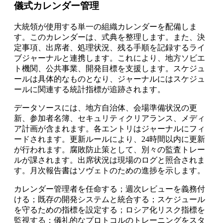
儀式カレンダー管理
大統領が使用する単一の組織カレンダーを配備しま
す。このカレンダーは、式典を整理します。また、決
定事項、出席者、処理状況、残る手順を記録するライ
ブジャーナルと連携します。これにより、地方ソビエ
ト機関、公共事業、開発目標を支援します。スケジュ
ールは具体的なものとなり、ジャーナルにはスケジュ
ールに関連する統計指標が追跡されます。
データソースには、地方自治体、会場準備状況の更
新、参加者名簿、セキュリティクリアランス、メディ
ア計画が含まれます。各エントリはジャーナルにフィ
ードされます。更新ルールにより、24時間以内に更新
が行われます。腐敗防止策として、別々の監査トレー
ルが課されます。出席状況は現場のログと照合されま
す。月次報告書はソヴェトのための進捗を示します。
カレンダー管理者を任命する；週次レビューを義務付
ける；既存の開発システムと統合する；スケジュール
を守るための指標を設定する；ロシア化リスク指標を
監視する；儀礼的なプロトコルのトレーニングをスタ