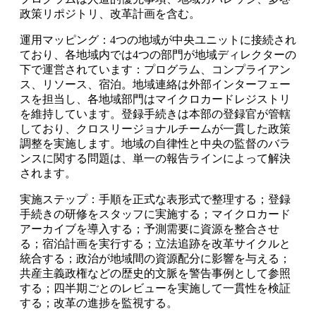
政策リポジトリ、改革計画を含む。
運用マッピング：4つの地域が中央ユニットに接続され
ており、各地域内では4つの部門が地域ディレクターの
下で運営されています：プログラム、コンプライアン
ス、リソース、宿泊。地域連絡は外部インターフェー
スを担当し、各地域部門はマイクロカードレジストリ
を維持しています。登録手続きは本部の登録官が管轄
しており、クロスリージョナルチームが一貫した政策
調整を実施します。地域の自律性と中央の監督のバラ
ンスに関する問題は、単一の報告ラインによって解決
されます。
実施ステップ：手順を正式な表形式で整理する；登録
手続きの研修をスタッフに実施する；マイクロカード
アーカイブを導入する；予測需要に資源を整合させ
る；宿泊計画を実行する；立法追跡を改革サイクルと
統合する；政治が地域間の資源配分に影響を与える；
共産主義政権などの歴史的文脈を警告事例として参照
する；四半期ごとのレビューを実施して一貫性を検証
する；改革の進捗を監視する。