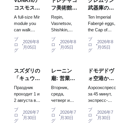
VDNKhの
トレチャコ
クレムリン
コスモス・
フ美術館の
武器庫の
パビリオ
傑作：計画
宝：ファベ
A full-size Mir
Repin,
Ten Imperial
ン：ロシア
を立てる価
ルジェの
module you
Vasnetsov,
Fabergé eggs,
can walk
Shishkin,
the Cap of
最大の宇宙
値のある絵
卵、玉座、
through, the
Vrubel, Serov
Monomakh,
博覧会内部
画
戴冠式の衣
ブ
ブ
ブ
2026年8
2026年8
2026年8
Energia–
and Surikov
the double
ロ
ロ
ロ
装
月05日
月05日
月05日
Buran model,
— the works
throne of two
グ
グ
グ
scorched
that stop
boy tsars and
descent
people, where
the coronation
capsules and
they hang,
dress of
スズダリの
レーニン
ドモデドヴ
120 pieces of
and why
Catherine...
「キュウリ
廟: 営業時
ォ空港から
flight...
booking the...
の日」
間、入場方
モスクワ市
Праздник
Вторник,
Аэроэкспресс
2026：チケ
法、そして
内へ：エア
проходит 1 и
среда,
за 45 минут,
2 августа в
четверг и
экспресс-
ット、日
クレムリン
ポートエク
Музее
суббота с
автобус за
程、モスク
との混同に
スプレス、
ブ
ブ
ブ
2026年7
2026年7
2026年7
деревянного
10:00 до
450 рублей,
ロ
ロ
ロ
ワからのア
ついての主
バス、また
月30日
月30日
月30日
зодчества.
13:00, вход
социальный
グ
グ
グ
クセス方法
な混乱点
は電車
Сколько
бесплатный.
автобус и