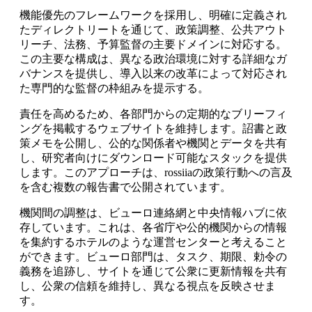
機能優先のフレームワークを採用し、明確に定義され
たディレクトリートを通じて、政策調整、公共アウト
リーチ、法務、予算監督の主要ドメインに対応する。
この主要な構成は、異なる政治環境に対する詳細なガ
バナンスを提供し、導入以来の改革によって対応され
た専門的な監督の枠組みを提示する。
責任を高めるため、各部門からの定期的なブリーフィ
ングを掲載するウェブサイトを維持します。詔書と政
策メモを公開し、公的な関係者や機関とデータを共有
し、研究者向けにダウンロード可能なスタックを提供
します。このアプローチは、rossiiaの政策行動への言及
を含む複数の報告書で公開されています。
機関間の調整は、ビューロ連絡網と中央情報ハブに依
存しています。これは、各省庁や公的機関からの情報
を集約するホテルのような運営センターと考えること
ができます。ビューロ部門は、タスク、期限、勅令の
義務を追跡し、サイトを通じて公衆に更新情報を共有
し、公衆の信頼を維持し、異なる視点を反映させま
す。