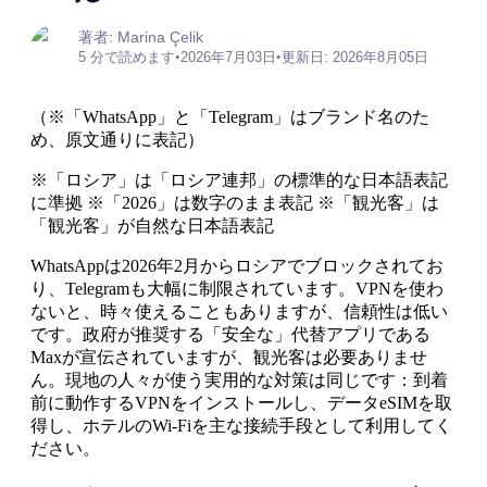
著者: Marina Çelik
5 分で読めます
•
2026年7月03日
•
更新日: 2026年8月05日
（※「WhatsApp」と「Telegram」はブランド名のた
め、原文通りに表記）
※「ロシア」は「ロシア連邦」の標準的な日本語表記
に準拠 ※「2026」は数字のまま表記 ※「観光客」は
「観光客」が自然な日本語表記
WhatsAppは2026年2月からロシアでブロックされてお
り、Telegramも大幅に制限されています。VPNを使わ
ないと、時々使えることもありますが、信頼性は低い
です。政府が推奨する「安全な」代替アプリである
Maxが宣伝されていますが、観光客は必要ありませ
ん。現地の人々が使う実用的な対策は同じです：到着
前に動作するVPNをインストールし、データeSIMを取
得し、ホテルのWi-Fiを主な接続手段として利用してく
ださい。