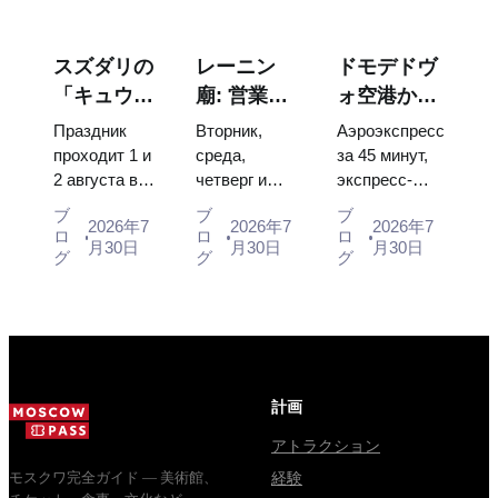
scorched
that stop
boy tsars and
descent
people, where
the coronation
capsules and
they hang,
dress of
スズダリの
レーニン
ドモデドヴ
120 pieces of
and why
Catherine...
「キュウリ
廟: 営業時
ォ空港から
flight...
booking the...
の日」
間、入場方
モスクワ市
Праздник
Вторник,
Аэроэкспресс
2026：チケ
法、そして
内へ：エア
проходит 1 и
среда,
за 45 минут,
2 августа в
четверг и
экспресс-
ット、日
クレムリン
ポートエク
Музее
суббота с
автобус за
程、モスク
との混同に
スプレス、
ブ
ブ
ブ
2026年7
2026年7
2026年7
деревянного
10:00 до
450 рублей,
ロ
ロ
ロ
ワからのア
ついての主
バス、また
月30日
月30日
月30日
зодчества.
13:00, вход
социальный
グ
グ
グ
クセス方法
な混乱点
は電車
Сколько
бесплатный.
автобус и
стоят
Почему
обычная
билеты, как
источники
электричка.
доехать из
расходятся в
Все способы
Москвы
днях, чем
уехать из...
через
Мавзолей
計画
Владими...
от...
アトラクション
モスクワ完全ガイド — 美術館、
経験