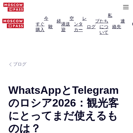
私
今
空
レ
経
ブ
たち
連
すぐ
港送
ンタ
験
ログ
につ
絡先
購入
迎
カー
いて
ブログ
WhatsAppとTelegram
のロシア2026：観光客
にとってまだ使えるも
のは？