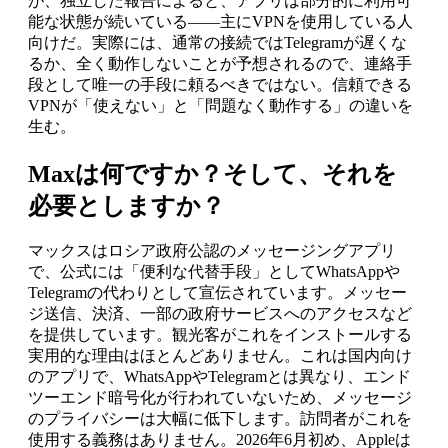
が、独立した報告によると、アプリは部分的に利用可
能な状態が続いている——主にVPNを使用している人
向けだ。実際には、通常の接続ではTelegramが遅くな
るか、全く動作しないことが予想されるので、連絡手
段として唯一の手段に頼るべきではない。信頼できる
VPNが「使えない」と「問題なく動作する」の違いを
生む。
Maxは何ですか？そして、それを
必要としますか？
マックスはロシア政府公認のメッセージングアプリ
で、公式には「便利な代替手段」としてWhatsAppや
Telegramの代わりとして宣伝されています。メッセー
ジ送信、決済、一部の政府サービスへのアクセスなど
を提供しています。観光客がこれをインストールする
実用的な理由はほとんどありません。これは国内向け
のアプリで、WhatsAppやTelegramとは異なり、エンド
ツーエンド暗号化が行われていないため、メッセージ
のプライバシーは大幅に低下します。訪問者がこれを
使用する義務はありません。2026年6月初め、Appleは