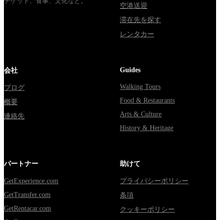
チケット、食事、文化など。
空港送迎
滞在先を探す
レンタカー
Guides
会社
Walking Tours
ブログ
Food & Restaurants
概要
Arts & Culture
連絡先
History & Heritage
パートナー
助けて
GetExperience.com
プライバシーポリシー
GetTransfer.com
条項
GetRentacar.com
クッキーポリシー