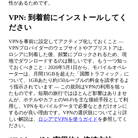
性があるためです。
VPN: 到着前にインストールしてく
ださい
VPNを事前に設定してアクティブ化しておくこと —
VPNプロバイダーのウェブサイトやアプリストアは、
ロシアに到着した後、頻繁にブロックされるため、現
地でダウンロードするのは難しいです。もう一つ知っ
ておくべきこと：2026年5月1日から、モバイルオペレ
ーターは、月間15GBを超えた「国際トラフィック」に
ついて、1GBあたり約150ルーブルの料金を請求するよ
う指示されています — この規則はVPNの利用を狙っ
たものです。短期の旅行ではほとんど影響はありませ
んが、ホテルやカフェのWi-Fiを主な接続手段として利
用し、VPNをモバイルデータで必要なときだけオンに
するのが良い理由です。VPNの選択肢についてより詳
しい解説は、
ロシアでVPNを使うガイド
を参照してく
ださい。