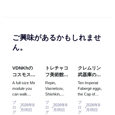
ご興味があるかもしれませ
ん。
VDNKhの
トレチャコ
クレムリン
コスモス・
フ美術館の
武器庫の
パビリオ
傑作：計画
宝：ファベ
A full-size Mir
Repin,
Ten Imperial
ン：ロシア
を立てる価
ルジェの
module you
Vasnetsov,
Fabergé eggs,
can walk
Shishkin,
the Cap of
最大の宇宙
値のある絵
卵、玉座、
through, the
Vrubel, Serov
Monomakh,
博覧会内部
画
戴冠式の衣
ブ
ブ
ブ
2026年8
2026年8
2026年8
Energia–
and Surikov
the double
ロ
ロ
ロ
装
月05日
月05日
月05日
Buran model,
— the works
throne of two
グ
グ
グ