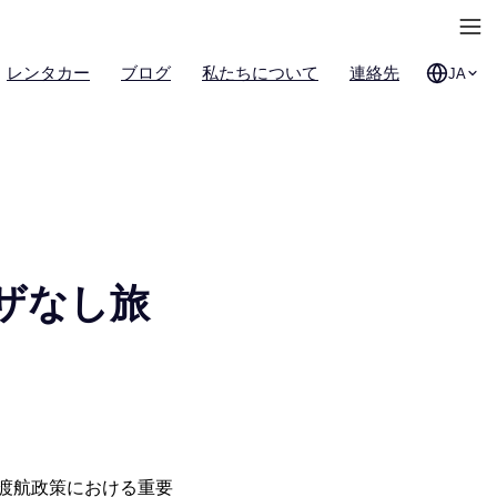
レンタカー
ブログ
私たちについて
連絡先
JA
ザなし旅
間渡航政策における重要