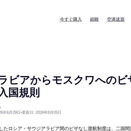
今すぐ購入
経験
空港送迎
ラビアからモスクワへのビ
: 入国規則
k
26年6月29日
•
更新日: 2026年8月05日
に発効したロシア・サウジアラビア間のビザなし渡航制度は、二国