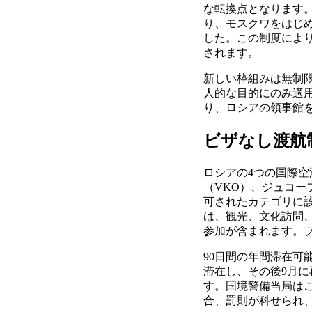
な転換点となります
り、モスクワをはじ
した。この制度によ
されます。
新しい枠組みは無制
人的な目的にのみ適
り、ロシアの領事館
ビザなし渡航
ロシアの4つの国際空
（VKO）、ジュコー
可されたカテゴリに
は、観光、文化訪問
参加が含まれます。
90日間の年間滞在可
滞在し、その後9月に
す。国境警備当局は
合、罰則が科せられ