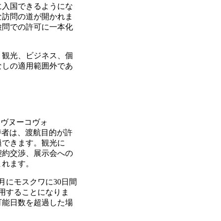
に入国できるようにな
な訪問の道が開かれま
検問での許可に一本化
、観光、ビジネス、個
なしの適用範囲外であ
、ヴヌーコヴォ
持者は、渡航目的が許
過できます。観光に
契約交渉、展示会への
まれます。
月にモスクワに30日間
使用することになりま
可能日数を超過した場