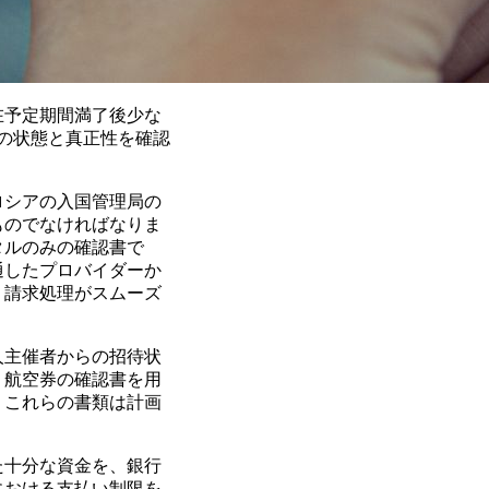
在予定期間満了後少な
の状態と真正性を確認
ロシアの入国管理局の
ものでなければなりま
タルのみの確認書で
通したプロバイダーか
、請求処理がスムーズ
人主催者からの招待状
、航空券の確認書を用
、これらの書類は計画
た十分な資金を、銀行
における支払い制限を