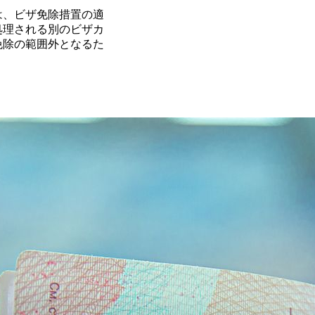
は、ビザ免除措置の適
処理される別のビザカ
免除の範囲外となるた