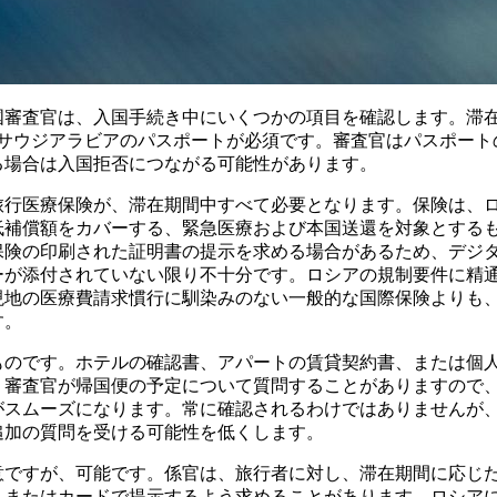
国審査官は、入国手続き中にいくつかの項目を確認します。滞
なサウジアラビアのパスポートが必須です。審査官はパスポート
る場合は入国拒否につながる可能性があります。
旅行医療保険が、滞在期間中すべて必要となります。保険は、
低補償額をカバーする、緊急医療および本国送還を対象とする
保険の印刷された証明書の提示を求める場合があるため、デジ
ーが添付されていない限り不十分です。ロシアの規制要件に精
現地の医療費請求慣行に馴染みのない一般的な国際保険よりも
す。
ものです。ホテルの確認書、アパートの賃貸契約書、または個
。審査官が帰国便の予定について質問することがありますので
がスムーズになります。常に確認されるわけではありませんが
追加の質問を受ける可能性を低くします。
意ですが、可能です。係官は、旅行者に対し、滞在期間に応じ
、またはカードで提示するよう求めることがあります。ロシア