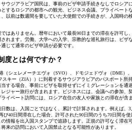
。サウジアラビア国民は、事前のビザ申請手続きなしでロシア
めとするロシアの都市への観光、ビジネス会議、プライベート
り、以前は数週間を要していた大使館での手続きが、入国時の
限ではありません。暦年において最長90日までの滞在を許可し
用されます。労働、大学への入学、宗教的な巡礼旅行は、ビザ
を通じて通常のビザ申請が必要です。
制度とは何ですか？
港（シェレメーチエヴォ（SVO）、ドモジェドヴォ（DME）
フスキー（ZIA））に到着するサウジアラビアのパスポート所
該当する場合、事前にビザを取得せずにイミグレーションを通
、レジャー旅行が含まれます。ビジネスには、会議への参加、
プライベート訪問には、ロシア在住の友人や家族との滞在が含
能日数は、入国ごとではなく、累計で計算されます。例えば、3
再び40日間滞在した場合、許可された90日間のうち70日間を
この情報を出入国スタンプで追跡します。正規の許可なく滞在
、将来の訪問において入国禁止となる可能性があります。