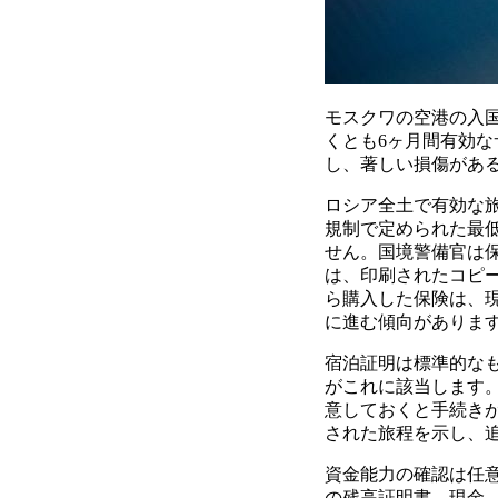
モスクワの空港の入
くとも6ヶ月間有効
し、著しい損傷があ
ロシア全土で有効な
規制で定められた最
せん。国境警備官は
は、印刷されたコピ
ら購入した保険は、
に進む傾向がありま
宿泊証明は標準的な
がこれに該当します
意しておくと手続き
された旅程を示し、
資金能力の確認は任
の残高証明書、現金