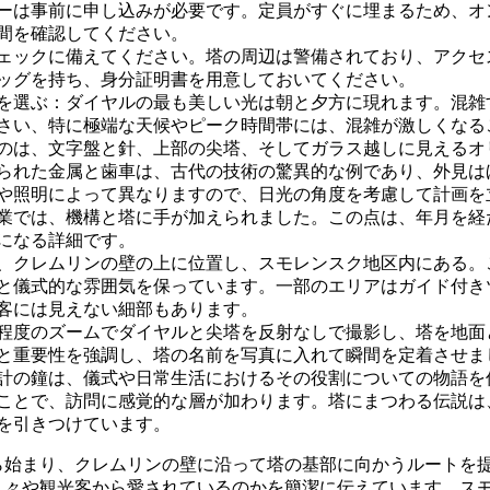
ーは事前に申し込みが必要です。定員がすぐに埋まるため、オ
間を確認してください。
ェックに備えてください。塔の周辺は警備されており、アクセ
ッグを持ち、身分証明書を用意しておいてください。
を選ぶ：ダイヤルの最も美しい光は朝と夕方に現れます。混雑
さい、特に極端な天候やピーク時間帯には、混雑が激しくなる
のは、文字盤と針、上部の尖塔、そしてガラス越しに見えるオ
られた金属と歯車は、古代の技術の驚異的な例であり、外見は
や照明によって異なりますので、日光の角度を考慮して計画を
作業では、機構と塔に手が加えられました。この点は、年月を経
になる詳細です。
、クレムリンの壁の上に位置し、スモレンスク地区内にある。
と儀式的な雰囲気を保っています。一部のエリアはガイド付き
客には見えない細部もあります。
程度のズームでダイヤルと尖塔を反射なしで撮影し、塔を地面
と重要性を強調し、塔の名前を写真に入れて瞬間を定着させま
計の鐘は、儀式や日常生活におけるその役割についての物語を
ことで、訪問に感覚的な層が加わります。塔にまつわる伝説は
を引きつけています。
ら始まり、クレムリンの壁に沿って塔の基部に向かうルートを
人々や観光客から愛されているのかを簡潔に伝えています。ス