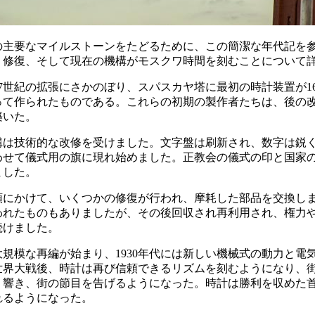
の主要なマイルストーンをたどるために、この簡潔な年代記を
、修復、そして現在の機構がモスクワ時間を刻むことについて
7世紀の拡張にさかのぼり、スパスカヤ塔に最初の時計装置が16
って作られたものである。これらの初期の製作者たちは、後の
築いた。
機構は技術的な改修を受けました。文字盤は刷新され、数字は鋭
わせて儀式用の旗に現れ始めました。正教会の儀式の印と国家
ました。
初頭にかけて、いくつかの修復が行われ、摩耗した部品を交換し
われたものもありましたが、その後回収され再利用され、権力
続けました。
、大規模な再編が始まり、1930年代には新しい機械式の動力と
世界大戦後、時計は再び信頼できるリズムを刻むようになり、
り響き、街の節目を告げるようになった。時計は勝利を収めた
れるようになった。