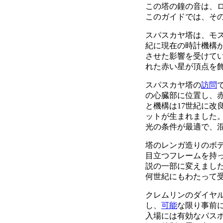
この塔の鐘の音は、
このガイドでは、そ
スパスカヤ塔は、モス
紀に現在の時計機構
させた影響を受けてい
れた赤い星が頂点を
スパスカヤ塔の
訪問
の心臓部に位置し、
と機構は17世紀に改
ットが生まれました
光の条件が最適で、
塔のレンガ造りのボ
目立つフレームを持
説の一部に変えまし
何世紀にもわたって
クレムリンのダイヤ
し、
可能
な限り事前
入場には有効なパス