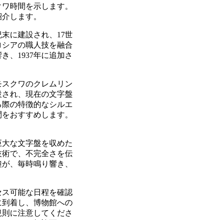
クワ時間を示します。
紹介します。
末に建設され、17世
ロシアの職人技を融合
、1937年に追加さ
モスクワのクレムリン
設され、現在の文字盤
る際の特徴的なシルエ
問をおすすめします。
巨大な文字盤を収めた
技術で、不完全さを伝
鐘が、毎時鳴り響き、
セス可能な日程を確認
に到着し、博物館への
規則に注意してくださ