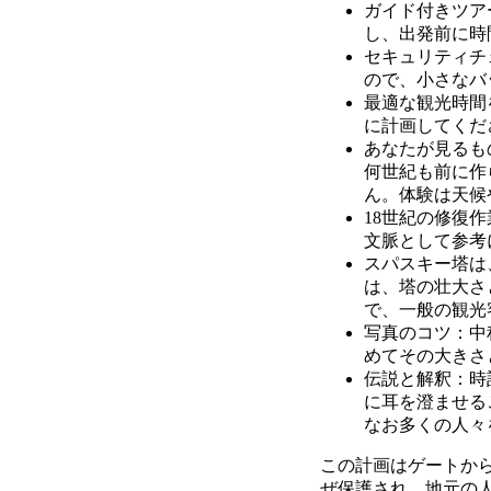
ガイド付きツア
し、出発前に時
セキュリティチ
ので、小さなバ
最適な観光時間
に計画してくだ
あなたが見るも
何世紀も前に作
ん。体験は天候
18世紀の修復
文脈として参考
スパスキー塔は
は、塔の壮大さ
で、一般の観光
写真のコツ：中
めてその大きさ
伝説と解釈：時
に耳を澄ませる
なお多くの人々
この計画はゲートか
ぜ保護され、地元の