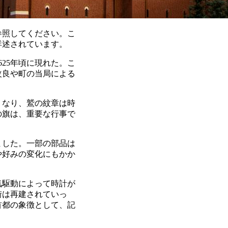
参照してください。こ
詳述されています。
25年頃に現れた。こ
改良や町の当局による
くなり、鷲の紋章は時
の旗は、重要な行事で
ました。一部の部品は
や好みの変化にもかか
電気駆動によって時計が
街は再建されていっ
首都の象徴として、記