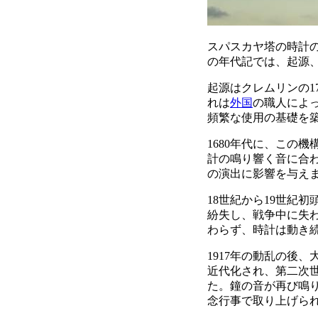
スパスカヤ塔の時計
の年代記では、起源
起源はクレムリンの1
れは
外国
の職人によ
頻繁な使用の基礎を
1680年代に、この
計の鳴り響く音に合
の演出に影響を与え
18世紀から19世紀
紛失し、戦争中に失
わらず、時計は動き
1917年の動乱の後
近代化され、第二次
た。鐘の音が再び鳴
念行事で取り上げら