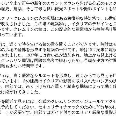
ロシア全土で正午や新年のカウントダウンを告げる公式のモス
の歴史、建築、そして最も良い観光スポットや撮影ポイントを
クワ・クレムリンの赤の広場にある象徴的な時計塔で、15世紀
が改良されました。この塔の建築家は、イタリアのデザインと
ます。クレムリンの鐘は、この歴史的な建造物から毎時鳴り響き
飾っています。
では、近くで時を告げる鐘の音を聞くことができます。時計は
赤の広場の輪郭を形成する建築の一部です。塔は15世紀末に建
良されました。1937年には赤い星が追加され、地上から見上げ
。クレムリン周辺は国際観光客で賑わうため、早朝か夕方の訪
混雑も少ない時間帯です。
ディは、高く優雅なシルエットを形成し、遠くからでも見える
っています。その建築はイタリアの影響を取り入れたロシアの
た。内部では、吊り下げられた重りと精密な機構によって動く
受け継がれてきました。
ルを間近で見るには、公式のクレムリンのスケジュールでアク
に予約してください。セキュリティチェックのために30分早め
ポートが必要です。内部ではガイド付きのエリアと厳格な撮影