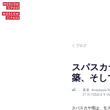
ブログ
スパスカヤ
築、そし
著者: Anastasia M
17 分で読めます
•
A
スパスカヤ塔は、モス