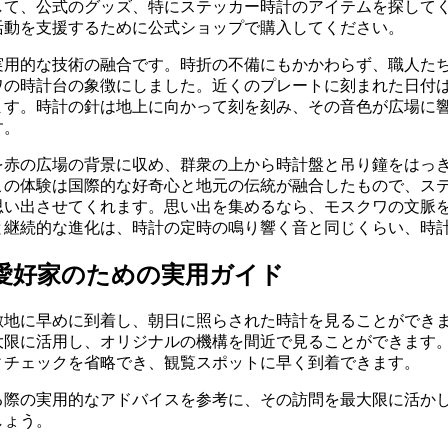
して、公式のグッズ、特にステッカー時計のアイテムを探して
活動を支援するために公式ショップで購入してください。
実用的な技術の融合です。時折の不備にもかかわらず、職人た
ワの時計台の象徴にしました。近くのプレートに刻まれた日付
ます。時計の針は地上に向かって刻を刻み、その音色が広場に
す。
を赤の広場の背景に収め、群衆の上から時計盤と吊り鐘をはっ
この体験は国際的な好奇心と地元の伝統が融合したもので、ス
思い出させてくれます。思い出を集めるなら、モスクワの文脈
と継続的な進化は、時計の定時の鳴り響く音と同じくらい、時
愛好家のための実用ガイド
敷地に早めに到着し、朝日に照らされた時計を見ることができ
大限に活用し、オリジナルの機構を間近で見ることができます
ィチェックを省略でき、観覧スポットに早く到着できます。
る際の実用的なアドバイスを参考に、その訪問を最大限に活か
しょう。