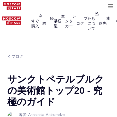
私
今
空
レ
経
ブ
たち
連
すぐ
港送
ンタ
験
ログ
につ
絡先
購入
迎
カー
いて
ブログ
サンクトペテルブルク
の美術館トップ20 - 究
極のガイド
著者: Anastasia Maisuradze