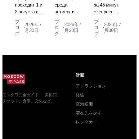
2026：チケ
法、そして
内へ：エア
проходит 1 и
среда,
за 45 минут,
2 августа в
четверг и
экспресс-
ット、日
クレムリン
ポートエク
Музее
суббота с
автобус за
程、モスク
との混同に
スプレス、
ブ
ブ
ブ
2026年7
2026年7
2026年7
деревянного
10:00 до
450 рублей,
ロ
ロ
ロ
ワからのア
ついての主
バス、また
月30日
月30日
月30日
зодчества.
13:00, вход
социальный
グ
グ
グ
クセス方法
な混乱点
は電車
Сколько
бесплатный.
автобус и
стоят
Почему
обычная
билеты, как
источники
электричка.
доехать из
расходятся в
Все способы
Москвы
днях, чем
уехать из...
через
Мавзолей
計画
Владими...
от...
アトラクション
モスクワ完全ガイド — 美術館、
経験
チケット、食事、文化など。
空港送迎
滞在先を探す
レンタカー