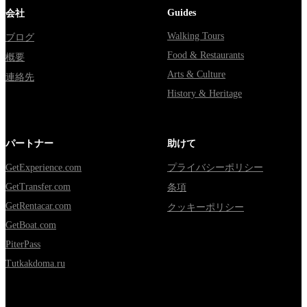
Guides
会社
Walking Tours
ブログ
Food & Restaurants
概要
Arts & Culture
連絡先
History & Heritage
パートナー
助けて
GetExperience.com
プライバシーポリシー
GetTransfer.com
条項
GetRentacar.com
クッキーポリシー
GetBoat.com
PiterPass
Tutkakdoma.ru