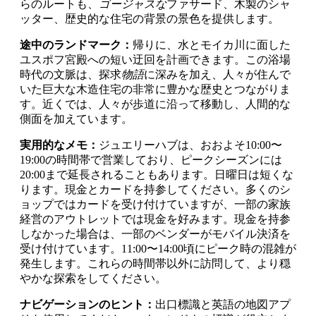
らのルートも、
ゴージャスな
ファサード、木製のシャ
ッター、歴史的な住宅の背景の景色を提供します。
途中のランドマーク：
帰りに、水とモイカ川に面した
ユスポフ宮殿への短い迂回を計画できます。この浴場
時代の文脈は、探求
物語
に深みを加え、人々が住んで
いた巨大な木造住宅の非常に豊かな歴史とつながりま
す。近くでは、人々が歩道に沿って移動し、人間的な
側面を加えています。
実用的なメモ：
ジュエリーハブは、おおよそ10:00〜
19:00の時間帯で営業しており、ピークシーズンには
20:00まで延長されることもあります。日曜日は短くな
ります。現金とカードを持参してください。多くのシ
ョップではカードを受け付けていますが、一部の家族
経営のアウトレットでは現金を好みます。現金を持参
しなかった場合は、一部のベンダーがモバイル決済を
受け付けています。11:00〜14:00頃にピーク時の混雑が
発生します。これらの時間帯以外に訪問して、より穏
やかな探索をしてください。
ナビゲーションのヒント：
出口標識と英語の地図アプ