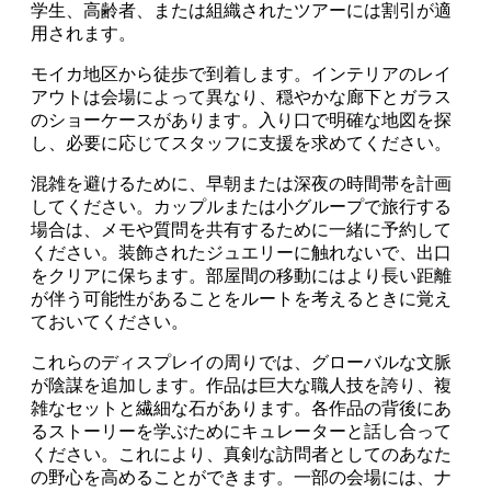
学生、高齢者、または組織されたツアーには割引が適
用されます。
モイカ地区から徒歩で到着します。インテリアのレイ
アウトは会場によって異なり、穏やかな廊下とガラス
のショーケースがあります。入り口で明確な地図を探
し、必要に応じてスタッフに支援を求めてください。
混雑を避けるために、早朝または深夜の時間帯を計画
してください。カップルまたは小グループで旅行する
場合は、メモや質問を共有するために一緒に予約して
ください。装飾されたジュエリーに触れないで、出口
をクリアに保ちます。部屋間の移動にはより長い距離
が伴う可能性があることをルートを考えるときに覚え
ておいてください。
これらのディスプレイの周りでは、グローバルな文脈
が陰謀を追加します。作品は巨大な職人技を誇り、複
雑なセットと繊細な石があります。各作品の背後にあ
るストーリーを学ぶためにキュレーターと話し合って
ください。これにより、真剣な訪問者としてのあなた
の野心を高めることができます。一部の会場には、ナ