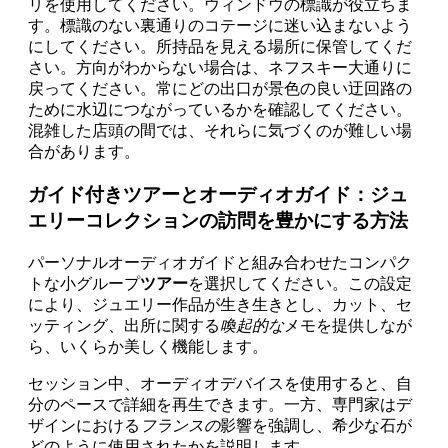
リを使用してください。ウィンドウの標識が役立ちま
す。標識のない裏通りのコテージに迷い込まないよう
にしてください。所持品を見える場所に保管してくだ
さい。方向がわからない場合は、ネフスキー大通りに
戻ってください。常にどの出口が景色の良い迂回路の
ために水辺につながっているかを確認してください。
混雑した店頭の間では、それらに気づくのが難しい場
合があります。
ガイド付きツアーとオーディオガイド：ジュ
エリーコレクションの訪問を豊かにする方法
パーソナルオーディオガイドと組み合わせたコンパク
トな小グループ
ツアー
を選択してください。この設定
により、ジュエリー作品が生き生きとし、カット、セ
ッティング、出所に関する
喚起的な
メモを提供しなが
ら、いくらか美しく機能します。
セッション中、オーディオデバイスを使用すると、自
分のペースで詳細を再生できます。一方、専門家はデ
ザインにおける
フランスの
影響を強調し、希少な石が
どのように使用されたかを説明します。