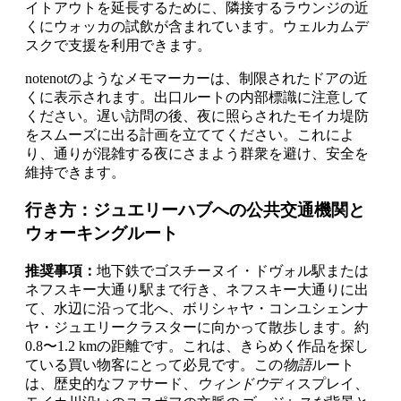
イトアウトを延長するために、隣接するラウンジの近
くにウォッカの試飲が含まれています。ウェルカムデ
スクで支援を利用できます。
notenotのようなメモマーカーは、制限されたドアの近
くに表示されます。出口ルートの内部標識に注意して
ください。遅い訪問の後、夜に照らされたモイカ堤防
をスムーズに出る計画を立ててください。これによ
り、通りが混雑する夜にさまよう群衆を避け、安全を
維持できます。
行き方：ジュエリーハブへの公共交通機関と
ウォーキングルート
推奨事項：
地下鉄でゴスチーヌイ・ドヴォル駅または
ネフスキー大通り駅まで行き、ネフスキー大通りに出
て、水辺に沿って北へ、ボリシャヤ・コンユシェンナ
ヤ・ジュエリークラスターに向かって散歩します。約
0.8〜1.2 kmの距離です。これは、きらめく作品を探し
ている買い物客にとって必見です。この
物語
ルート
は、歴史的なファサード、
ウィンドウ
ディスプレイ、