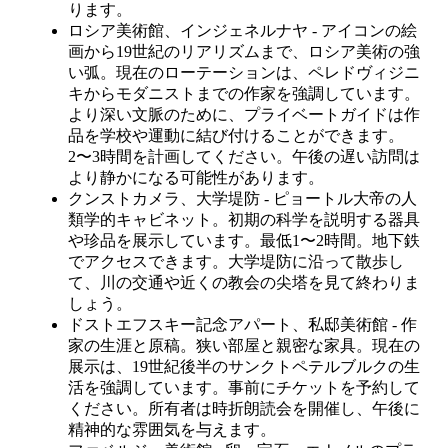
ります。
ロシア美術館、インジェネルナヤ - アイコンの絵
画から19世紀のリアリズムまで、ロシア美術の強
い弧。現在のローテーションは、ペレドヴィジニ
キからモダニストまでの作家を強調しています。
より深い文脈のために、プライベートガイドは作
品を学校や運動に結び付けることができます。
2〜3時間を計画してください。午後の遅い訪問は
より静かになる可能性があります。
クンストカメラ、大学堤防 - ピョートル大帝の人
類学的キャビネット。初期の科学を説明する器具
や珍品を展示しています。最低1〜2時間。地下鉄
でアクセスできます。大学堤防に沿って散歩し
て、川の交通や近くの教会の尖塔を見て終わりま
しょう。
ドストエフスキー記念アパート、私邸美術館 - 作
家の生涯と原稿。狭い部屋と親密な家具。現在の
展示は、19世紀後半のサンクトペテルブルクの生
活を強調しています。事前にチケットを予約して
ください。所有者は時折朗読会を開催し、午後に
精神的な雰囲気を与えます。