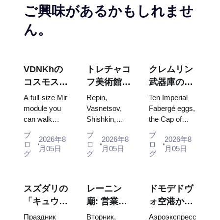
ご興味があるかもしれませ
ん。
VDNKhの
トレチャコ
クレムリン
コスモス・
フ美術館の
武器庫の
パビリオ
傑作：計画
宝：ファベ
A full-size Mir
Repin,
Ten Imperial
ン：ロシア
を立てる価
ルジェの
module you
Vasnetsov,
Fabergé eggs,
can walk
Shishkin,
the Cap of
最大の宇宙
値のある絵
卵、玉座、
through, the
Vrubel, Serov
Monomakh,
博覧会内部
画
戴冠式の衣
ブ
ブ
ブ
2026年8
2026年8
2026年8
Energia–
and Surikov
the double
ロ
ロ
ロ
装
月05日
月05日
月05日
Buran model,
— the works
throne of two
グ
グ
グ
scorched
that stop
boy tsars and
descent
people, where
the coronation
capsules and
they hang,
dress of
スズダリの
レーニン
ドモデドヴ
120 pieces of
and why
Catherine...
「キュウリ
廟: 営業時
ォ空港から
flight...
booking the...
の日」
間、入場方
モスクワ市
Праздник
Вторник,
Аэроэкспресс