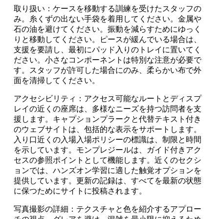
取り扱い：ケースを移動する訓練を受けたスタッフの
み。糸くずの出ない手袋を着用してください。金属や
石の油を避けてください。振動を減らすためにゆっく
りと移動してください。ピースが緩んでいる場合は、
支援を要請し、最初にパッド入りのトレイに置いてく
ださい。小さなコンポーネントは特別な注意が必要で
す。スタッフが許可した場合にのみ、柔らかい布で外
面を清掃してください。
アクセシビリティ：アクセス可能なルートとディスプ
レイの近くの座席は、多様なニーズを持つ訪問者を支
援します。キャプションプラークと代替テキスト付き
のウェブサイトは、包括的な表示をサポートします。
入り口近くの入場入場ポリシーの標識は、制限と時間
を示しています。モンプレジールは、ガイド付きアク
セスの参照ポイントとして機能します。近くのセクシ
ョンでは、ハンズオン学習に適した触覚オプションを
提供しています。更新の記録は、すべてを最新の状態
に保つためにサイトに投稿されます。
写真撮影の詳細：テクスチャと色を紹介するアプロー