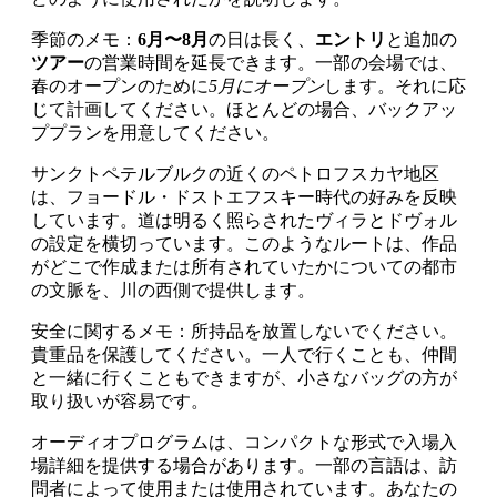
季節のメモ：
6月〜8月
の日は長く、
エントリ
と追加の
ツアー
の営業時間を延長できます。一部の会場では、
春のオープンのために
5月にオープン
します。それに応
じて計画してください。ほとんどの場合、バックアッ
ププランを用意してください。
サンクトペテルブルクの近くのペトロフスカヤ地区
は、フョードル・ドストエフスキー時代の好みを反映
しています。道は明るく照らされたヴィラとドヴォル
の設定を横切っています。このようなルートは、作品
がどこで作成または所有されていたかについての都市
の文脈を、川の西側で提供します。
安全に関するメモ：所持品を放置しないでください。
貴重品を保護してください。一人で行くことも、仲間
と一緒に行くこともできますが、小さなバッグの方が
取り扱いが容易です。
オーディオプログラムは、コンパクトな形式で入場入
場詳細を提供する場合があります。一部の言語は、訪
問者によって使用または使用されています。あなたの