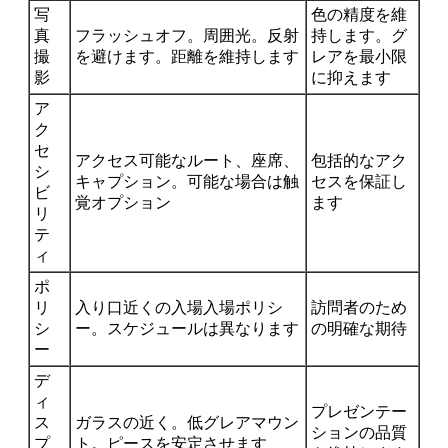
写
色の精度を維
真
フラッシュオフ。周囲光。反射
持します。グ
撮
を避けます。距離を維持します
レアを最小限
影
に抑えます
ア
ク
セ
アクセス可能なルート、座席、
包括的なアク
シ
キャプション。可能な場合は触
セスを保証し
ビ
覚オプション
ます
リ
テ
ィ
ポ
リ
入り口近くの入場入場ポリシ
訪問者のため
シ
ー。スケジュールは異なります
の明確な期待
ー
デ
ィ
プレゼンテー
ス
ガラスの近く。低グレアマウン
ションの品質
プ
ト。ピースを安定させます