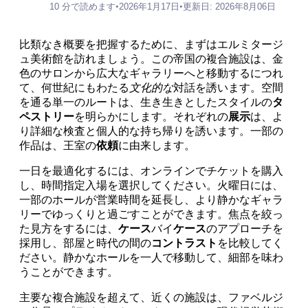
10 分で読めます
•
2026年1月17日
•
更新日: 2026年8月06日
比類なき概要を把握するために、まずはエルミタージ
ュ美術館を訪れましょう。この帝国の複合施設は、金
色のサロンから広大なギャラリーへと移動するにつれ
て、何世紀にもわたる
文化的な
対話を誘います。空間
を通る単一のルートは、生き生きとしたスタイルの
タ
ペストリー
を明らかにします。それぞれの
展示
は、よ
り詳細な検査と個人的な持ち帰りを誘います。一部の
作品は、王室の
依頼
に由来します。
一日を最適化するには、オンラインでチケットを購入
し、時間指定入場を選択してください。火曜日には、
一部のホールが営業時間を延長し、より静かなギャラ
リーでゆっくりと過ごすことができます。焦点を絞っ
た見方をするには、
ケース
バイ
ケース
のアプローチを
採用し、部屋と時代の間の
コントラスト
を比較してく
ださい。静かなホールを一人で移動して、細部を味わ
うことができます。
主要な複合施設を超えて、近くの施設は、ファベルジ