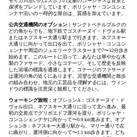
モイカ川沿いのユスポフの文脈の
ゴージャスな
背景と
探求
をブレンドしています。ボリシャヤ・コンユシェ
ンナヤ沿いの
一時的な
屋台は、質感を加えています。
公共交通機関のオプション：
サンクトペテルブルクの
どの角からでも、地下鉄でゴスチーヌイ・ドヴォル駅
またはネフスキー大通り駅まで行きます。ネフスキー
大通りに向かって出口を出て、ボリシャヤ・コンユシ
ェンナヤ周辺のジュエリークラスターまで7〜12分歩き
始めます。このルートに沿って、あなたは華やかな木
製のファサード、小さなコテージ、そして歴史を反映
した浴場の標識を通過します。コテージのファサード
は運河の角の近くにあります。
完璧な
交通機関と散歩
の組み合わせ。地元の工芸品を
理解する
には、ウィン
ドウの標識を注意深く観察してください。
ウォーキング旅程：
オプションA：ゴスチーヌイ・ド
ヴォル出口、ネフスキー大通りに沿って北へ進み、最
初の交差点でグリボエドフ運河を渡り、ボリシャヤ・
コンユシェンナヤに向かって〜0.9 km進みます。オプ
ションB：ネフスキー大通り駅から、マリー通りで左
に曲がり、運河側に向かって〜1.1 km歩きます。どち