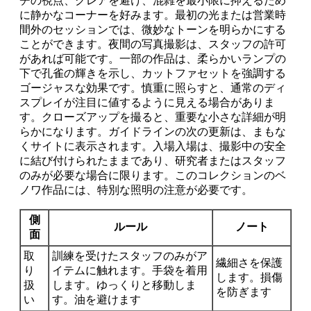
チの視点、グレアを避け、混雑を最小限に抑えるため
に静かなコーナーを好みます。最初の光または営業時
間外のセッションでは、微妙なトーンを明らかにする
ことができます。夜間の写真撮影は、スタッフの許可
があれば可能です。一部の作品は、柔らかいランプの
下で孔雀の輝きを示し、カットファセットを強調する
ゴージャスな効果です。慎重に照らすと、通常のディ
スプレイが注目に値するように見える場合がありま
す。クローズアップを撮ると、重要な小さな詳細が明
らかになります。ガイドラインの次の更新は、まもな
くサイトに表示されます。入場入場は、撮影中の安全
に結び付けられたままであり、研究者またはスタッフ
のみが必要な場合に限ります。このコレクションのベ
ノワ作品には、特別な照明の注意が必要です。
側
ルール
ノート
面
取
訓練を受けたスタッフのみがア
繊細さを保護
り
イテムに触れます。手袋を着用
します。損傷
扱
します。ゆっくりと移動しま
を防ぎます
い
す。油を避けます