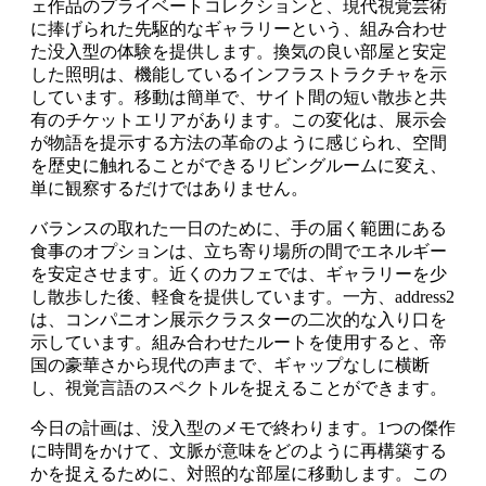
ェ作品のプライベートコレクションと、現代視覚芸術
に捧げられた先駆的なギャラリーという、組み合わせ
た没入型の体験を提供します。換気の良い部屋と安定
した照明は、機能しているインフラストラクチャを示
しています。移動は簡単で、サイト間の短い散歩と共
有のチケットエリアがあります。この変化は、展示会
が物語を提示する方法の革命のように感じられ、空間
を歴史に触れることができるリビングルームに変え、
単に観察するだけではありません。
バランスの取れた一日のために、手の届く範囲にある
食事のオプションは、立ち寄り場所の間でエネルギー
を安定させます。近くのカフェでは、ギャラリーを少
し散歩した後、軽食を提供しています。一方、address2
は、コンパニオン展示クラスターの二次的な入り口を
示しています。組み合わせたルートを使用すると、帝
国の豪華さから現代の声まで、ギャップなしに横断
し、視覚言語のスペクトルを捉えることができます。
今日の計画は、没入型のメモで終わります。1つの傑作
に時間をかけて、文脈が意味をどのように再構築する
かを捉えるために、対照的な部屋に移動します。この