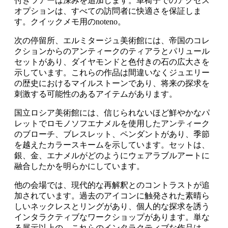
付きツアーは深みを追加します。車椅子でのアクセス
オプションは、すべての訪問者に快適さを保証しま
す。クイックメモ用のnoteno。
次の停留所、エルミタージュ美術館には、帝国のコレ
クションからのアンティークのティアラとパリュール
セットがあり、ダイヤモンドと色付きの石の広大さを
示しています。これらの作品は間違いなくジュエリー
の歴史におけるマイルストーンであり、将来の探求を
刺激する可能性のあるアイテムがあります。
国立ロシア美術館には、信じられないほど鮮やかなパ
レットでロモノソフエナメルを使用したアンティーク
のブローチ、ブレスレット、ペンダントがあり、季節
を越えたカラースキームを示しています。セットは、
銀、金、エナメルがどのようにウェアラブルアートに
融合したかを明らかにしています。
他の会場では、現代的な再解釈とのコントラストが追
加されています。過去のアイコンに触発された素晴ら
しいネックレスとリングがあり、個人的な探求を誘う
インタラクティブなワークショップがあります。単な
る展示以上の、これらのインタラクティブな作品は、