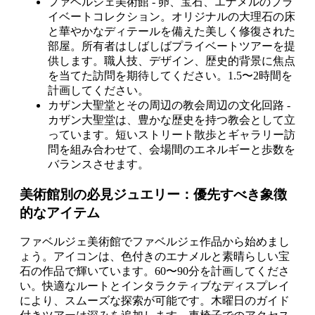
ファベルジェ美術館 - 卵、宝石、エナメルのプラ
イベートコレクション。オリジナルの大理石の床
と華やかなディテールを備えた美しく修復された
部屋。所有者はしばしばプライベートツアーを提
供します。職人技、デザイン、歴史的背景に焦点
を当てた訪問を期待してください。1.5〜2時間を
計画してください。
カザン大聖堂とその周辺の教会周辺の文化回路 -
カザン大聖堂は、豊かな歴史を持つ教会として立
っています。短いストリート散歩とギャラリー訪
問を組み合わせて、会場間のエネルギーと歩数を
バランスさせます。
美術館別の必見ジュエリー：優先すべき象徴
的なアイテム
ファベルジェ美術館でファベルジェ作品から始めまし
ょう。アイコンは、色付きのエナメルと素晴らしい宝
石の作品で輝いています。60〜90分を計画してくださ
い。快適なルートとインタラクティブなディスプレイ
により、スムーズな探索が可能です。木曜日のガイド