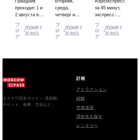
Праздник
Вторник,
Аэроэкспресс
2026：チケ
法、そして
内へ：エア
проходит 1 и
среда,
за 45 минут,
2 августа в
четверг и
экспресс-
ット、日
クレムリン
ポートエク
Музее
суббота с
автобус за
程、モスク
との混同に
スプレス、
ブ
ブ
ブ
2026年7
2026年7
2026年7
деревянного
10:00 до
450 рублей,
ロ
ロ
ロ
ワからのア
ついての主
バス、また
月30日
月30日
月30日
зодчества.
13:00, вход
социальный
グ
グ
グ
クセス方法
な混乱点
は電車
Сколько
бесплатный.
автобус и
стоят
Почему
обычная
билеты, как
источники
электричка.
доехать из
расходятся в
Все способы
Москвы
днях, чем
уехать из...
через
Мавзолей
計画
Владими...
от...
アトラクション
モスクワ完全ガイド — 美術館、
経験
チケット、食事、文化など。
空港送迎
滞在先を探す
レンタカー