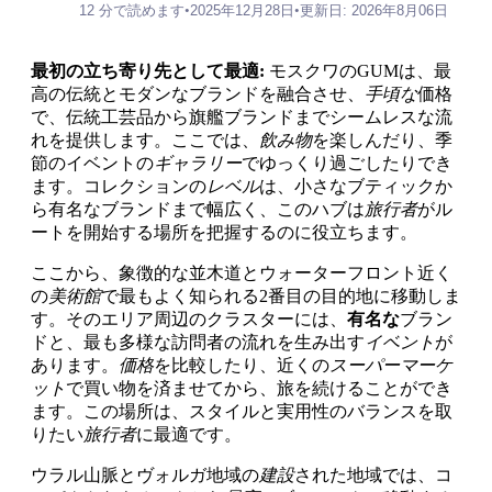
12 分で読めます
•
2025年12月28日
•
更新日: 2026年8月06日
最初の立ち寄り先として最適:
モスクワのGUMは、最
高の伝統とモダンなブランドを融合させ、
手頃な
価格
で、伝統工芸品から旗艦ブランドまでシームレスな流
れを提供します。ここでは、
飲み物
を楽しんだり、季
節のイベントの
ギャラリー
でゆっくり過ごしたりでき
ます。コレクションの
レベル
は、小さなブティックか
ら有名なブランドまで幅広く、このハブは
旅行者
がル
ートを開始する場所を把握するのに役立ちます。
ここから、象徴的な並木道とウォーターフロント近く
の
美術館
で最もよく知られる2番目の目的地に移動しま
す。そのエリア周辺のクラスターには、
有名な
ブラン
ドと、最も多様な訪問者の流れを生み出す
イベント
が
あります。
価格
を比較したり、近くの
スーパーマーケ
ット
で買い物を済ませてから、旅を続けることができ
ます。この場所は、スタイルと実用性のバランスを取
りたい
旅行者
に最適です。
ウラル山脈とヴォルガ地域の
建設
された地域では、コ