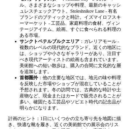
ル、さまざまなショップや料理、最新のキャッシ
ュレスチェックアウト。Stoleshnikov Lane - 有名
ブランドのブティックと時計。イズマイロフスキ
ーマーケット - 工芸品、家庭料理の食材、ヴィン
テージアイテム、絵画、すぐに食べられる料理の
ある市場。
サンクトペテルブルクエリア
：ガレリアモール -
複数のレベルの現代的なブランド。近くの地区に
は、ショップや小さなギャラリーがあり、注目す
べき現代アーティストの絵画も含まれています。
美術館への短い散歩は、購入の合間に文化的な層
を追加します。
首都圏外
：他の主要な地区では、地元の味や料理
を反映した市場やショップが混在していることが
予想されます。冬の訪問では、古典的な時計や土
産物など、現金またはカードで販売されることが
多い、確固たる工芸品やソビエト時代の記念品が
明らかになります。
計画のヒント：1日にいくつかの立ち寄り先を地図に描
き、快適な靴を履き、近くの美術館での展示会のリス