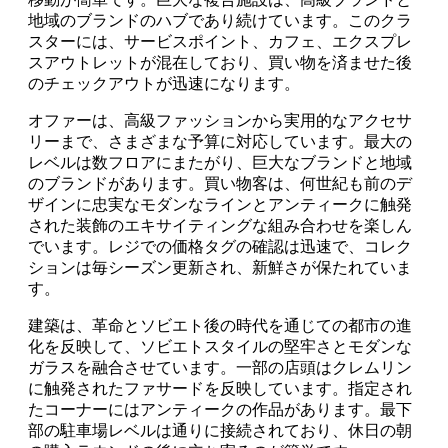
地域のブランドのハブであり続けています。このクラ
スターには、サービスポイント、カフェ、エクスプレ
スアウトレットが混在しており、買い物を済ませた後
のチェックアウトが迅速になります。
オファーは、高級ファッションから実用的なアクセサ
リーまで、さまざまな予算に対応しています。最大の
レベルは数フロアにまたがり、巨大なブランドと地域
のブランドがあります。買い物客は、何世紀も前のデ
ザインに忠実なモダンなラインとアンティークに触発
された装飾のエキサイティングな組み合わせを楽しん
でいます。レジでの価格タグの確認は迅速で、コレク
ションは毎シーズン更新され、新鮮さが保たれていま
す。
建築は、革命とソビエト後の時代を通じての都市の進
化を反映して、ソビエトスタイルの堅牢さとモダンな
ガラスを融合させています。一部の店頭はクレムリン
に触発されたファサードを反映しています。指定され
たコーナーにはアンティークの作品があります。最下
部の駐車場レベルは通りに接続されており、休日の朝