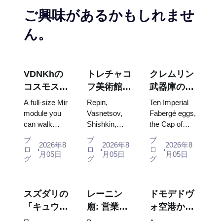
ご興味があるかもしれませ
ん。
VDNKhの
トレチャコ
クレムリン
コスモス・
フ美術館の
武器庫の
パビリオ
傑作：計画
宝：ファベ
A full-size Mir
Repin,
Ten Imperial
ン：ロシア
を立てる価
ルジェの
module you
Vasnetsov,
Fabergé eggs,
can walk
Shishkin,
the Cap of
最大の宇宙
値のある絵
卵、玉座、
through, the
Vrubel, Serov
Monomakh,
博覧会内部
画
戴冠式の衣
ブ
ブ
ブ
2026年8
2026年8
2026年8
Energia–
and Surikov
the double
ロ
ロ
ロ
装
月05日
月05日
月05日
Buran model,
— the works
throne of two
グ
グ
グ
scorched
that stop
boy tsars and
descent
people, where
the coronation
capsules and
they hang,
dress of
スズダリの
レーニン
ドモデドヴ
120 pieces of
and why
Catherine...
「キュウリ
廟: 営業時
ォ空港から
flight...
booking the...
の日」
間、入場方
モスクワ市