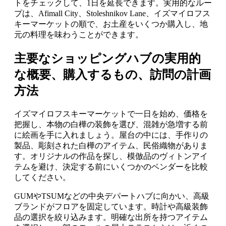
トをチェックして、1日を延長できます。実用的なルー
プは、Afimall City、Stoleshnikov Lane、イズマイロフス
キーマーケットの順で、お土産をいくつか購入し、地
元の料理を味わうことができます。
主要なショッピングハブの実用的
な概要、購入するもの、訪問の計画
方法
イズマイロフスキーマーケットで一日を始め、価格を
把握し、本物の白樺の装飾を選び、混雑が急増する前
に絵画を手に入れましょう。屋台の中には、手作りの
製品、彫刻された白樺のアイテム、民俗織物がありま
す。オリジナルの作品を探し、模倣品のヴィトンアイ
テムを避け、決定する前にいくつかのベンダーを比較
してください。
GUMやTSUMなどの中央デパートハブに向かい、高級
ブランドがフロアを固定しています。時計や高級装飾
品の選択を絞り込みます。明確な出所を持つアイテム