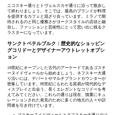
ニコスキー通りとトヴェルスカヤ通りに沿って散歩し
て終わりましょう。そこでは、最高のブランドが料理
を提供するカフェと混ざり合っています。ミラノで期
待されるのと同じ優雅さがヨークスタイルの店頭と融
合し、ファッションと芸術性にとって思い出に残るク
ラスターになっています。
サンクトペテルブルク：歴史的なショッピン
グコリドーとデザイナーアウトレットオプシ
ョン
18世紀にオープンした古代のアーケードであるゴスチ
ーヌイドヴォールから始めましょう。ネフスキー大通
り沿いには、デパートやマルチブランドカウンターが
密集しています。何世紀にもわたる貿易が現代的なデ
ィスプレイと出会う、長くエレガントなコリドーを考
えてみてください。これらの通りは現在、慎重にキュ
レーションされた発見のために多くの地元の人々や訪
問者を引き付けています。
ゴスチーヌイドヴォールとネフスキー大通りのコ