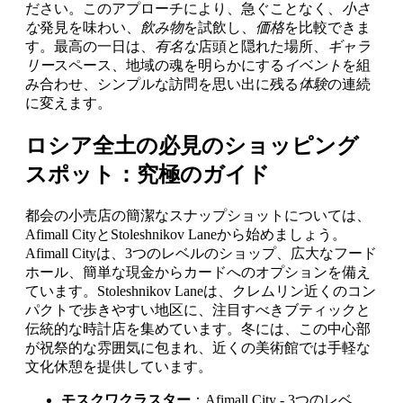
ださい。このアプローチにより、急ぐことなく、
小さ
な
発見を味わい、
飲み物
を試飲し、
価格
を比較できま
す。最高の一日は、
有名な
店頭と隠れた場所、
ギャラ
リー
スペース、地域の魂を明らかにする
イベント
を組
み合わせ、シンプルな訪問を思い出に残る
体験
の連続
に変えます。
ロシア全土の必見のショッピング
スポット：究極のガイド
都会の小売店の簡潔なスナップショットについては、
Afimall CityとStoleshnikov Laneから始めましょう。
Afimall Cityは、3つのレベルのショップ、広大なフード
ホール、簡単な現金からカードへのオプションを備え
ています。Stoleshnikov Laneは、クレムリン近くのコン
パクトで歩きやすい地区に、注目すべきブティックと
伝統的な時計店を集めています。冬には、この中心部
が祝祭的な雰囲気に包まれ、近くの美術館では手軽な
文化休憩を提供しています。
モスクワクラスター
：Afimall City - 3つのレベ