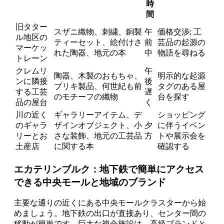
時
間
旧タター
スザニ織物、刺繍、銅製
午
価格交渉; 工
ル地区の
ティーセット、絵付けさ
前
芸品の起源の
マーケッ
れた陶器、地元の本
中
物語を尋ねる
トレーン
クレムリ
午
陶器、木製のおもちゃ、
明示的な起源
ンに隣接
後
ブリキ製品、何世紀も前
タグのある屋
する工芸
遅
のモチーフの織物
台を探す
品の屋台
く
川の近く
ギャラリーアイテム、デ
ショッピング
のギャラ
ザインオブジェクト、小
夕
に伴うイベン
リーとお
さな装飾、地元の工芸品
方
トや展示会を
土産店
に関する本
確認する
エカテリンブルク：地下鉄で簡単にアクセス
できる中央モールと地域のブランド
主要な通りの近くにある中央モールクラスターから始
めましょう。地下鉄の出口が直接あり、センター間の
移動が簡単です。巨大な複合施設は、高級ブランドと