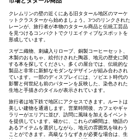
市場とタタール商品
クレムリンの壁の近くにある旧タタール地区のマーケ
ットクラスターから始めましょう。3つのリンクされた
レーンが、旅行者が本物のタタール商品と伝統工芸品
を見つけるコンパクトでクリエイティブなスポットを
形成しています。
スザニ織物、刺繍入りローブ、銅製コーヒーセット、
木製のおもちゃ、絵付けされた陶器、地元の歴史に関
する本を探してください。多くの屋台では、伝統的な
製品と非常に新鮮なモダンなデザインが組み合わされ
ています。一部のディスプレイには、ソビエト時代の
影響と何世紀も前のパターンを反映した、染色された
生地と手描きのタイルが表示されています。
旅行者は地下鉄で地区にアクセスできます。ルートは
美しい建物を通過します。営業時間後、カフェやギャ
ラリーがエリアに並び、訪問に風味を加えるイベント
を提供しています。確かに、これらの瞬間は、物語の
あるアイテムを選択しながら、地元の雰囲気を味わう
ことができます。高級なうなずきが必要な場合は、生