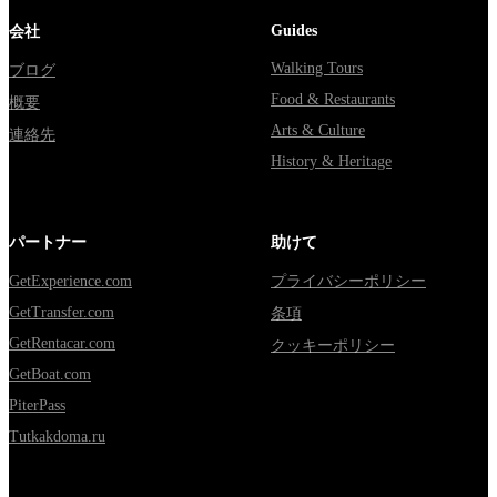
Guides
会社
Walking Tours
ブログ
Food & Restaurants
概要
Arts & Culture
連絡先
History & Heritage
パートナー
助けて
GetExperience.com
プライバシーポリシー
GetTransfer.com
条項
GetRentacar.com
クッキーポリシー
GetBoat.com
PiterPass
Tutkakdoma.ru