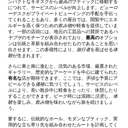
ンパクトなキオスクから
最高の
ブティックに移動する
につれて、サービスの
レベル
が向上します。
ビューロ
ー
デスクがプライベートビューイングの手配を手伝っ
てくれることもあり、多くの屋台では、閲覧中にエネ
ルギーを高く保つための
飲み物
や軽食を提供していま
す。一部の店頭には、地元の工芸品への賛辞である
ハ
ヤブサ
のモチーフが表示されており、
最高の
オプショ
ンは伝統と革新を組み合わせたものであることを思い
出させます。この多様性により、
旅行者
を喜ばせる
体
験
が生まれます。
さらに東と南に進むと、活気のある市場、厳選された
ギャラリー、歴史的なアーケードを中心に建てられた
有名な
店が期待できます。ここでは、
手頃な
予算にア
ピールできる
価格
に気づくでしょう。サービスの
レベ
ル
により、長い散歩中に軽食をとったり、休憩したり
することができます。ピーク時には混雑に
注意
し、
体
験
を楽しみ、
飲み物
を味わいながら旅を続けましょ
う。
要するに、伝統的なホール、モダンなブティック、実
用的な立ち寄り先を組み合わせたルートを計画してく