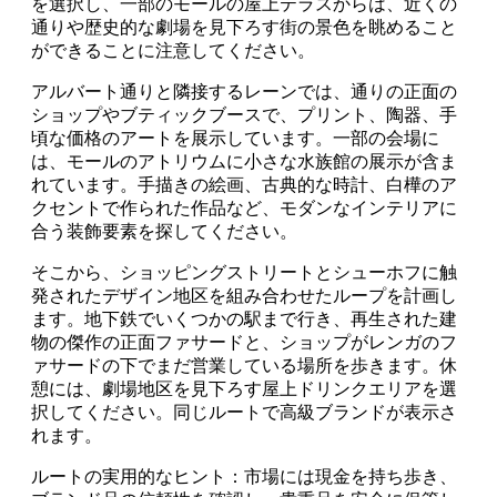
を選択し、一部のモールの屋上テラスからは、近くの
通りや歴史的な劇場を見下ろす街の景色を眺めること
ができることに注意してください。
アルバート通りと隣接するレーンでは、通りの正面の
ショップやブティックブースで、プリント、陶器、手
頃な価格のアートを展示しています。一部の会場に
は、モールのアトリウムに小さな水族館の展示が含ま
れています。手描きの絵画、古典的な時計、白樺のア
クセントで作られた作品など、モダンなインテリアに
合う装飾要素を探してください。
そこから、ショッピングストリートとシューホフに触
発されたデザイン地区を組み合わせたループを計画し
ます。地下鉄でいくつかの駅まで行き、再生された建
物の傑作の正面ファサードと、ショップがレンガのフ
ァサードの下でまだ営業している場所を歩きます。休
憩には、劇場地区を見下ろす屋上ドリンクエリアを選
択してください。同じルートで高級ブランドが表示さ
れます。
ルートの実用的なヒント：市場には現金を持ち歩き、