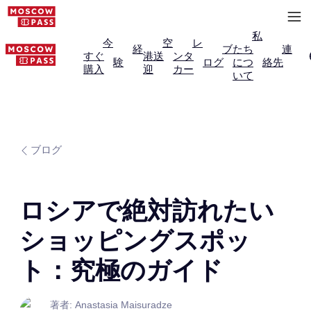
私
今
空
レ
経
ブ
たち
連
すぐ
港送
ンタ
験
ログ
につ
絡先
購入
迎
カー
いて
ブログ
ロシアで絶対訪れたい
ショッピングスポッ
ト：究極のガイド
著者: Anastasia Maisuradze