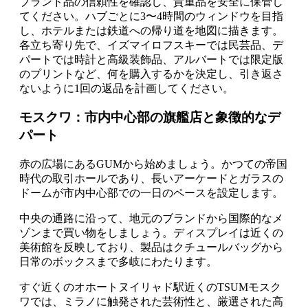
ブランド品の信頼性を確認し、貴重品を安全に保管し
てください。ハブごとに3〜4時間のウィンドウを目指
し、ホテルまたは鉄道への帰り道を地図に描きます。
各立ち寄り先で、イズマイロフスキーでは民芸品、デ
パートでは時計と高級装飾品、アルバートでは限定版
のプリントなど、何を購入するかを決定し、引き返さ
ないように1回の返品を計画してください。
モスクワ：市内中心部の旗艦店と象徴的なデ
パート
赤の広場にあるGUMから始めましょう。かつての帝国
時代の取引ホールであり、長いアーケードとガラスの
ドームが市内中心部での一日のペースを設定します。
中央の通路に沿って、地元のブランドから国際的なメ
ゾンまで買い物をしましょう。ディスプレイは近くの
美術館を反映しており、製品はクチュールバッグから
日常のボックスまで多岐にわたります。
すぐ近くのオホートヌイリャド駅近くのTSUMモスク
ワでは、ミラノに触発された芸術性と、厳選された高