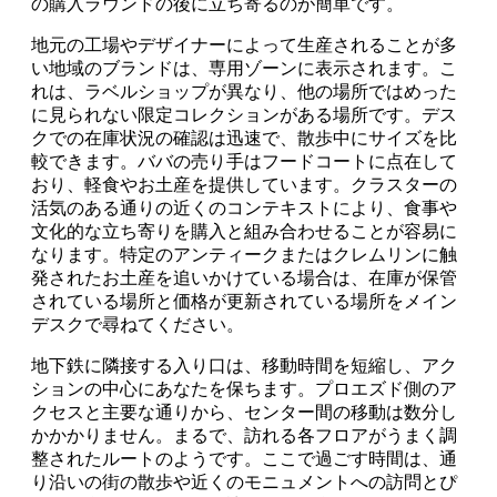
の購入ラウンドの後に立ち寄るのが簡単です。
地元の工場やデザイナーによって生産されることが多
い地域のブランドは、専用ゾーンに表示されます。こ
れは、ラベルショップが異なり、他の場所ではめった
に見られない限定コレクションがある場所です。デス
クでの在庫状況の確認は迅速で、散歩中にサイズを比
較できます。ババの売り手はフードコートに点在して
おり、軽食やお土産を提供しています。クラスターの
活気のある通りの近くのコンテキストにより、食事や
文化的な立ち寄りを購入と組み合わせることが容易に
なります。特定のアンティークまたはクレムリンに触
発されたお土産を追いかけている場合は、在庫が保管
されている場所と価格が更新されている場所をメイン
デスクで尋ねてください。
地下鉄に隣接する入り口は、移動時間を短縮し、アク
ションの中心にあなたを保ちます。プロエズド側のア
クセスと主要な通りから、センター間の移動は数分し
かかかりません。まるで、訪れる各フロアがうまく調
整されたルートのようです。ここで過ごす時間は、通
り沿いの街の散歩や近くのモニュメントへの訪問とぴ