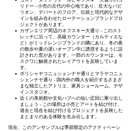
リドー - 小売の古代の中心地であり、壮大なパビ
リオン、デパートのフロア、伝統と現代的なデザ
インを組み合わせたローテーションブランドプロ
ジェクトがあります。
カザンエリア周辺のネフスキー大通り - このスト
レッチに沿って、高級カウンター（カルティエな
ど）がミッドレンジブランドの隣にあり、冬の夜
の散歩や夏の遅いオープン中に誘惑するように設
計された窓があります。一部のカウンターは、モ
スクワに触発されたレイアウトを反映していま
す。
ボリシャヤコニュシェンナヤ通りとマラヤコニュ
シェンナヤ通り - 国内外の職人を紹介するさまざ
まな独立したアトリエ、家具ショールーム、デザ
インスタジオ。
近くの美術館や文化ハブへの短い迂回に乗り出し
ましょう - この場所は小売とアートを結び付け、
過去と現在を結び付けるプロジェクトを反映した
まとまりのある体験を生み出します。
現在、このアンサンブルは季節限定のアクティベーシ