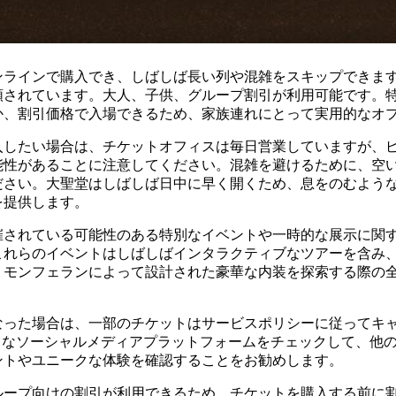
ンラインで購入でき、しばしば長い列や混雑をスキップできま
類されています。大人、子供、グループ割引が利用可能です。
か、割引価格で入場できるため、家族連れにとって実用的なオ
入したい場合は、チケットオフィスは毎日営業していますが、
能性があることに注意してください。混雑を避けるために、空
ださい。大聖堂はしばしば日中に早く開くため、息をのむよう
を提供します。
催されている可能性のある特別なイベントや一時的な展示に関
これらのイベントはしばしばインタラクティブなツアーを含み、
・モンフェランによって設計された豪華な内装を探索する際の
なった場合は、一部のチケットはサービスポリシーに従ってキ
のようなソーシャルメディアプラットフォームをチェックして、他
ントやユニークな体験を確認することをお勧めします。
ループ向けの割引が利用できるため、チケットを購入する前に