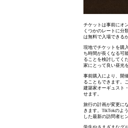
チケットは事前にオ
くつかのレートに分
は無料で入場できる
現地でチケットを購
ち時間が長くなる可
ることを検討してく
家にとって良い昼光
事前購入により、開
ることもできます。
建築家オーギュスト
せます。
旅行の計画が変更に
きます。TikTok
した最新の訪問者ヒ
学生やさまざまなグ