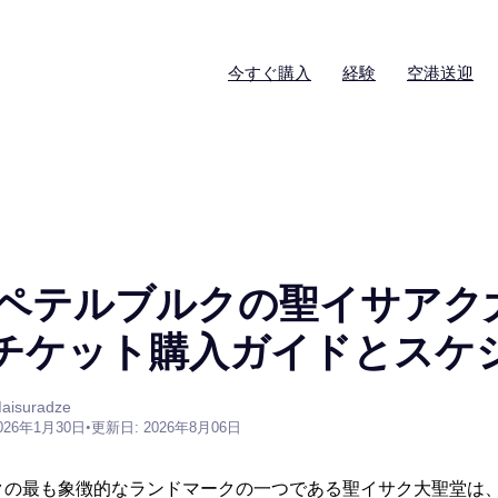
今すぐ購入
経験
空港送迎
ペテルブルクの聖イサアク
- チケット購入ガイドとスケ
aisuradze
026年1月30日
•
更新日: 2026年8月06日
クの最も象徴的なランドマークの一つである聖イサク大聖堂は