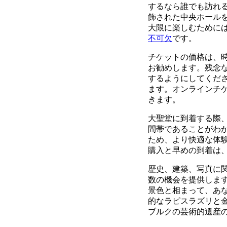
するなら誰でも訪れ
飾された中央ホール
大限に楽しむために
不可欠
です。
チケットの価格は、
お勧めします。残念
するようにしてくだ
ます。オンラインチ
きます。
大聖堂に到着する際
間帯であることがわ
ため、より快適な体
購入と早めの到着は
歴史、建築、写真に
数の機会を提供しま
景色と相まって、あ
的なラピスラズリと
ブルクの芸術的遺産