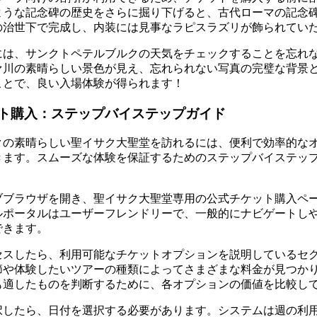
ような記念碑の歴史をさらに掘り下げると、古代ローマの記念
の治世下で完成し、内装には見事なラピスラズリが飾られてい
には、サンクトペテルブルクの天気をチェックすることを忘れ
ァ川の素晴らしい景色が見え、忘れられない写真の完璧な背景
ことで、良い入場体験が得られます！
ト購入：ステップバイステップガイド
クの素晴らしい聖イサク大聖堂を訪れるには、便利で効率的な
きます。スムーズな体験を保証するためのステップバイステッ
ブブラウザを開き、聖イサク大聖堂専用の公式チケット購入ペ
ルポータルはユーザーフレンドリーで、一般的にナビゲートし
できます。
セスしたら、利用可能なチケットオプションを説明しているセ
節や体験したいツアーの種類によってさまざまな料金が見つか
も適したものを判断するために、各オプションの価値を比較し
択したら、日付を選択する必要があります。システムは週の利