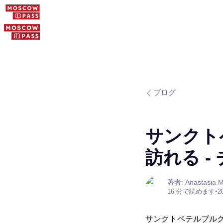
ブログ
サンクト
訪れる 
著者: Anastasia M
16 分で読めます
•
2
サンクトペテルブル