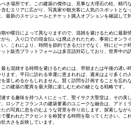
るべき場所です。この建築の傑作は、見事な大理石の柱、精巧
を含むエリアに広がり、写真家や観光客に人気のスポットとな
は、最新のスケジュールとチケット購入オプションを確認して
時期や曜日によって異なりますので、混雑を避けるために最新
ながら、入り口での現金払いは廃止されたため、事前にオンラ
さい。これにより、時間を節約できるだけでなく、特にピーク
ケット販売プラットフォームは多言語対応しており、世界中の
、最も混雑する時間を避けるためには、早朝または午後の遅い
かります。平日に訪れる幸運に恵まれれば、週末はより多くの
験を楽しめるかもしれません。賢く訪問を計画することを忘れ
、この建築の驚異を最大限に楽しむための鍵となる戦略です。
関連する趣味を持つ人々にとって、聖イサク大聖堂は、その美
す。ロシアとフランスの建築要素のユニークな融合は、アドミ
なたの写真に息をのむような背景を作り出します。探索しなが
金で覆われたアクセントを称賛する時間を取ってください。こ
の壮大さを反映しています。