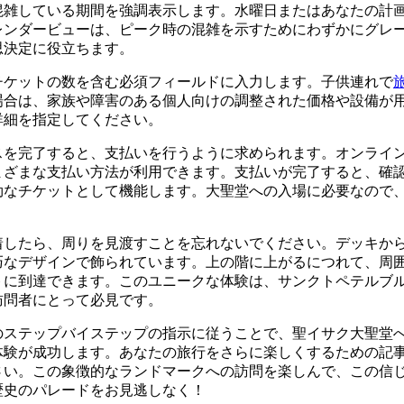
混雑している期間を強調表示します。水曜日またはあなたの計
レンダービューは、ピーク時の混雑を示すためにわずかにグレ
思決定に役立ちます。
チケットの数を含む必須フィールドに入力します。子供連れで
場合は、家族や障害のある個人向けの調整された価格や設備が
詳細を指定してください。
スを完了すると、支払いを行うように求められます。オンライ
まざまな支払い方法が利用できます。支払いが完了すると、確
効なチケットとして機能します。大聖堂への入場に必要なので
。
着したら、周りを見渡すことを忘れないでください。デッキか
巧なデザインで飾られています。上の階に上がるにつれて、周
トに到達できます。このユニークな体験は、サンクトペテルブ
訪問者にとって必見です。
のステップバイステップの指示に従うことで、聖イサク大聖堂
体験が成功します。あなたの旅行をさらに楽しくするための記
さい。この象徴的なランドマークへの訪問を楽しんで、この信
歴史のパレードをお見逃しなく！