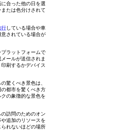
画に合った他の日を選
ーまたは色分けされて
旅行
している場合や車
用意されている場合が
ンプラットフォームで
認メールが送信されま
、印刷するかデバイス
らの驚くべき景色は、
囲の都市を驚くべき方
ルクの象徴的な景色を
への訪問のためのオン
事や追加のリソースを
じられないほどの場所