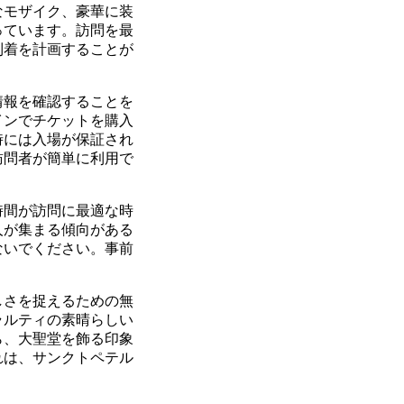
なモザイク、豪華に装
っています。訪問を最
到着を計画することが
情報を確認することを
インでチケットを購入
時には入場が保証され
訪問者が簡単に利用で
時間が訪問に最適な時
人が集まる傾向がある
ないでください。事前
しさを捉えるための無
ラルティの素晴らしい
ら、大聖堂を飾る印象
れは、サンクトペテル