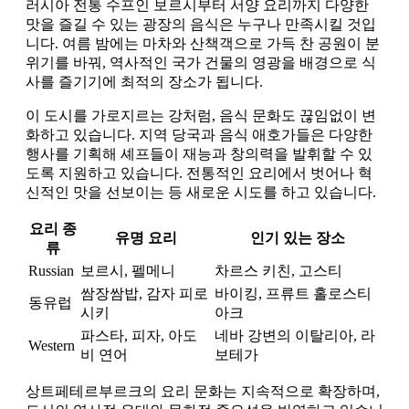
러시아 전통 수프인 보르시부터 서양 요리까지 다양한
맛을 즐길 수 있는 광장의 음식은 누구나 만족시킬 것입
니다. 여름 밤에는 마차와 산책객으로 가득 찬 공원이 분
위기를 바꿔, 역사적인 국가 건물의 영광을 배경으로 식
사를 즐기기에 최적의 장소가 됩니다.
이 도시를 가로지르는 강처럼, 음식 문화도 끊임없이 변
화하고 있습니다. 지역 당국과 음식 애호가들은 다양한
행사를 기획해 셰프들이 재능과 창의력을 발휘할 수 있
도록 지원하고 있습니다. 전통적인 요리에서 벗어나 혁
신적인 맛을 선보이는 등 새로운 시도를 하고 있습니다.
요리 종
유명 요리
인기 있는 장소
류
Russian
보르시, 펠메니
차르스 키친, 고스티
쌈장쌈밥, 감자 피로
바이킹, 프류트 홀로스티
동유럽
시키
아크
파스타, 피자, 아도
네바 강변의 이탈리아, 라
Western
비 연어
보테가
상트페테르부르크의 요리 문화는 지속적으로 확장하며,