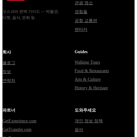
관광 명소
모스크바 완벽 가이드 — 박물관,
경험들
티켓, 음식, 문화 등.
공항 교통편
렌터카
Guides
회사
Walking Tours
블로그
Food & Restaurants
정보
Arts & Culture
연락처
History & Heritage
파트너
도와주세요
GetExperience.com
개인 정보 정책
GetTransfer.com
용어