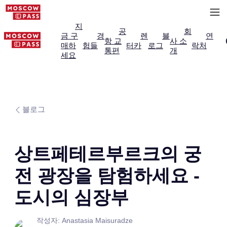
지
공
회
금 구
경
렌
블
연
항 교
사 소
매하
험들
터카
로그
락처
통편
개
세요
블로그
상트페테르부르크의 궁
전 광장을 탐험하세요 -
도시의 심장부
작성자: Anastasia Maisuradze