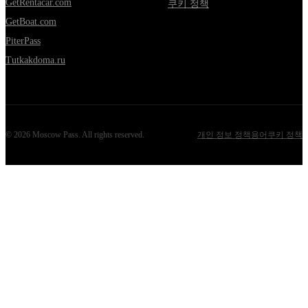
GetRentacar.com
쿠키 정책
GetBoat.com
PiterPass
Tutkakdoma.ru
©
2026
Moscow Pass
. All rights reserved.
개인 정보 정책
용어
쿠키 정책