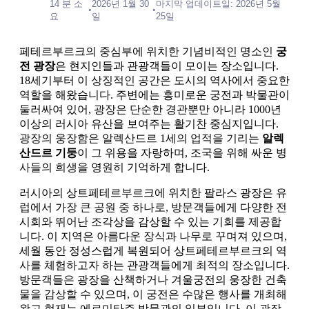
14 분 소
2026년 1월 30
마지막 업데이트일: 2026년 5월
•
•
요
일
25일
페테르부르크의 중심부에 위치한 기념비적인 명소인
궁
전 광장
은 현지인들과 관광객들이 모이는 장소입니다.
18세기부터 이 상징적인 공간은 도시의 역사에서 중요한
역할을 해왔습니다. 주변에는 흥미로운 궁전과 박물관이
둘러싸여 있어, 광장은 단순한 경관뿐만 아니라 1000년
이상의 러시아 유산을 보여주는 활기찬 중심지입니다.
광장의 웅장함은 알렉산드르 1세의 업적을 기리는
알렉
산드르 기둥
이 그 위용을 자랑하며, 조국을 위해 싸운 병
사들의 희생을 영원히 기억하게 합니다.
러시아의 상트페테르부르크에 위치한 팔라스 광장은 유
럽에서 가장 큰 공원 중 하나로, 방문객들에게 다양한 전
시회와 뛰어난 조각상을 감상할 수 있는 기회를 제공합
니다. 이 지역은 아름다운 장식과 나무로 꾸며져 있으며,
세월 동안 정성스럽게 복원되어 상트페테르부르크의 역
사를 체험하고자 하는 관광객들에게 최적의 장소입니다.
방문객들은 광장을 산책하거나 겨울궁전의 웅장한 건축
물을 감상할 수 있으며, 이 궁전은 수많은 행사를 개최해
왔고 현재는 에르미타주 박물관의 일부입니다. 이 광장