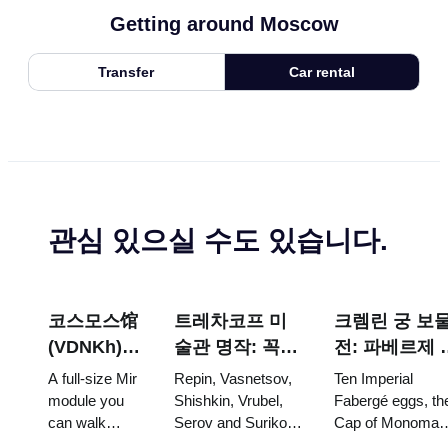
Getting around Moscow
Transfer
Car rental
관심 있으실 수도 있습니다.
코스모스馆
트레차코프 미
크렘린 궁 보
(VDNKh) :
술관 명작: 꼭
전: 파베르제 
러시아 최
봐야 할 그림들
걀, 왕좌, 대관
A full-size Mir
Repin, Vasnetsov,
Ten Imperial
대 우주 전
을 중심으로 한
식 예복
module you
Shishkin, Vrubel,
Fabergé eggs, th
can walk
Serov and Surikov
Cap of Monomak
시관
방문 계획
through, the
— the works that
the double throne