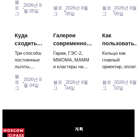
블
2026년 8
Energia–
stop people, where
of two boy tsars
로
블로
2026년 8월
블로
2026년 8월
월 05일
Buran model,
they hang, and why
and the coronatio
그
그
05일
그
05일
scorched
booking the...
dress of
descent
Catherine...
capsules and
Куда
Галереи
Как
120 pieces of
сходить
современного
пользовать
flight...
на
искусства в
метро
Три способа:
Гараж, ГЭС-2,
Кольцо как
искусство
Москве: где
Москвы:
постоянные
ММОМА, МАММ
главный
льготы,
и кластеры на
ориентир, оплат
в Москве
смотреть и
схема,
бесплатные
Курской: цены,
картой или
бесплатно
сколько стоит
оплата,
블
2026년 8
дни и
часы, метро. Где
«Тройкой»,
로
블로
2026년 8월
블로
2026년 8월
пересадки
월 04일
площадки со
вход свободный,
указатели по
그
그
04일
그
03일
свободным
кому бесплатно
конечным
входом.
всегда и как
станциям и та
Плюс
собр...
самая ловушка,
готовый
когда у одн...
маршрут на
целый день,
계획
за ко...