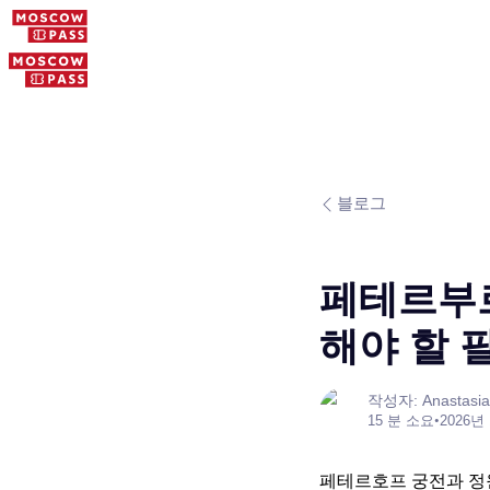
블로그
페테르부르
해야 할 
작성자: Anastasia
15 분 소요
•
2026년
페테르호프 궁전과 정