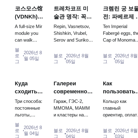
코스모스馆
트레차코프 미
크렘린 궁 보
(VDNKh) :
술관 명작: 꼭
전: 파베르제 
러시아 최
봐야 할 그림들
걀, 왕좌, 대관
A full-size Mir
Repin, Vasnetsov,
Ten Imperial
대 우주 전
을 중심으로 한
식 예복
module you
Shishkin, Vrubel,
Fabergé eggs, th
can walk
Serov and Surikov
Cap of Monomak
시관
방문 계획
through, the
— the works that
the double throne
블
2026년 8
Energia–
stop people, where
of two boy tsars
로
블로
2026년 8월
블로
2026년 8월
월 05일
Buran model,
they hang, and why
and the coronatio
그
그
05일
그
05일
scorched
booking the...
dress of
descent
Catherine...
capsules and
Куда
Галереи
Как
120 pieces of
сходить
современного
пользовать
flight...
на
искусства в
метро
Три способа:
Гараж, ГЭС-2,
Кольцо как
искусство
Москве: где
Москвы:
постоянные
ММОМА, МАММ
главный
льготы,
и кластеры на
ориентир, оплат
в Москве
смотреть и
схема,
бесплатные
Курской: цены,
картой или
бесплатно
сколько стоит
оплата,
블
2026년 8
дни и
часы, метро. Где
«Тройкой»,
로
블로
2026년 8월
블로
2026년 8월
пересадки
월 04일
площадки со
вход свободный,
указатели по
그
그
04일
그
03일