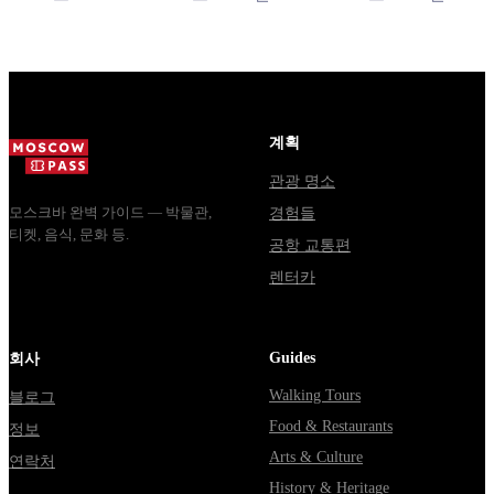
свободным
кому бесплатно
конечным
входом.
всегда и как
станциям и та
Плюс
собр...
самая ловушка,
готовый
когда у одн...
маршрут на
целый день,
계획
за ко...
관광 명소
모스크바 완벽 가이드 — 박물관,
경험들
티켓, 음식, 문화 등.
공항 교통편
렌터카
Guides
회사
Walking Tours
블로그
Food & Restaurants
정보
Arts & Culture
연락처
History & Heritage