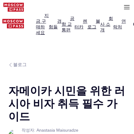
지
공
회
금 구
경
렌
블
연
항 교
사 소
매하
험들
터카
로그
락처
통편
개
세요
블로그
자메이카 시민을 위한 러
시아 비자 취득 필수 가
이드
작성자: Anastasia Maisuradze