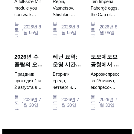
A full-size Mir
Repin,
Ten Imperial
우주 전시관
할 그림들을
걀, 왕좌, 대
module you
Vasnetsov,
Fabergé eggs,
can walk
Shishkin,
the Cap of
중심으로 한
관식 예복
through, the
Vrubel, Serov
Monomakh,
방문 계획
블
블
블
2026년 8
2026년 8
2026년 8
Energia–
and Surikov
the double
로
로
로
월 05일
월 05일
월 05일
Buran model,
— the works
throne of two
그
그
그
scorched
that stop
boy tsars and
descent
people, where
the coronation
capsules and
they hang,
dress of
2026년 수
레닌 묘역:
도모데도보
120 pieces of
and why
Catherine...
즐랄의 오이
운영 시간,
공항에서 모
flight...
booking the...
데이: 티켓,
입장 및 크
스크바 시내
Праздник
Вторник,
Аэроэкспресс
일정 및 모
렘린과 혼동
로: 에어로
проходит 1 и
среда,
за 45 минут,
2 августа в
четверг и
экспресс-
스크바에서
되는 주요
익스프레스,
Музее
суббота с
автобус за
가는 방법
사항
버스, 또는
블
블
블
2026년 7
2026년 7
2026년 7
деревянного
10:00 до
450 рублей,
로
로
로
전철
월 30일
월 30일
월 30일
зодчества.
13:00, вход
социальный
그
그
그
Сколько
бесплатный.
автобус и
стоят
Почему
обычная
билеты, как
источники
электричка.
доехать из
расходятся в
Все способы