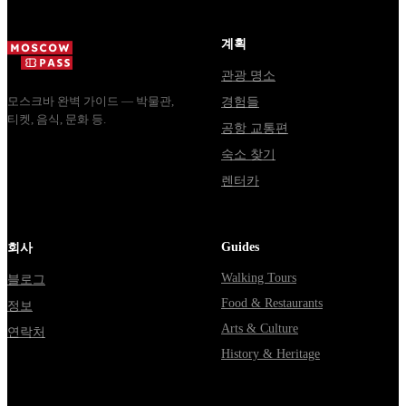
Москвы
днях, чем
уехать из...
через
Мавзолей
계획
Владими...
от...
관광 명소
모스크바 완벽 가이드 — 박물관,
경험들
티켓, 음식, 문화 등.
공항 교통편
숙소 찾기
렌터카
Guides
회사
Walking Tours
블로그
Food & Restaurants
정보
Arts & Culture
연락처
History & Heritage