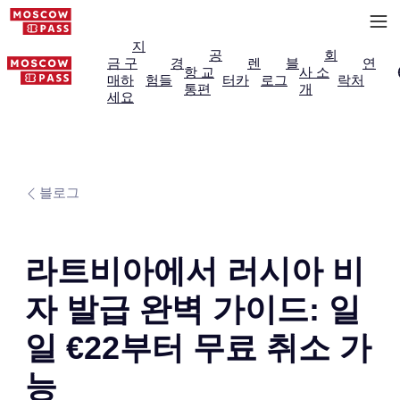
지
공
회
금 구
경
렌
블
연
항 교
사 소
매하
험들
터카
로그
락처
통편
개
세요
블로그
라트비아에서 러시아 비
자 발급 완벽 가이드: 일
일 €22부터 무료 취소 가
능