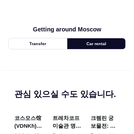
Getting around Moscow
Transfer
Car rental
관심 있으실 수도 있습니다.
코스모스馆
트레차코프
크렘린 궁
(VDNKh) :
미술관 명
보물전: 파
러시아 최대
작: 꼭 봐야
베르제 달