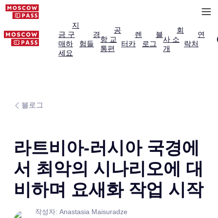
지
공
회
금 구
경
렌
블
연
항 교
사 소
매하
험들
터카
로그
락처
통편
개
세요
블로그
라트비아-러시아 국경에
서 최악의 시나리오에 대
비하며 요새화 작업 시작
작성자: Anastasia Maisuradze