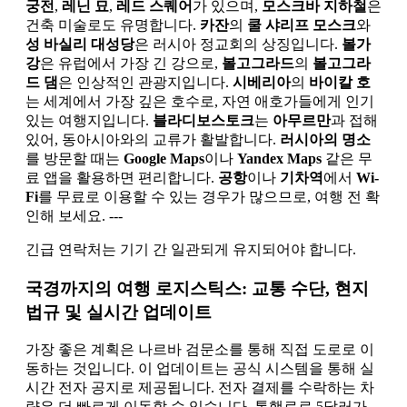
궁전
,
레닌 묘
,
레드 스퀘어
가 있으며,
모스크바 지하철
은
건축 미술로도 유명합니다.
카잔
의
쿨 샤리프 모스크
와
성 바실리 대성당
은 러시아 정교회의 상징입니다.
볼가
강
은 유럽에서 가장 긴 강으로,
볼고그라드
의
볼고그라
드 댐
은 인상적인 관광지입니다.
시베리아
의
바이칼 호
는 세계에서 가장 깊은 호수로, 자연 애호가들에게 인기
있는 여행지입니다.
블라디보스토크
는
아무르만
과 접해
있어, 동아시아와의 교류가 활발합니다.
러시아의 명소
를 방문할 때는
Google Maps
이나
Yandex Maps
같은 무
료 앱을 활용하면 편리합니다.
공항
이나
기차역
에서
Wi-
Fi
를 무료로 이용할 수 있는 경우가 많으므로, 여행 전 확
인해 보세요. ---
긴급 연락처는 기기 간 일관되게 유지되어야 합니다.
국경까지의 여행 로지스틱스: 교통 수단, 현지
법규 및 실시간 업데이트
가장 좋은 계획은 나르바 검문소를 통해 직접 도로로 이
동하는 것입니다. 이 업데이트는 공식 시스템을 통해 실
시간 전자 공지로 제공됩니다. 전자 결제를 수락하는 차
량은 더 빠르게 이동할 수 있습니다. 통행료로 5달러가