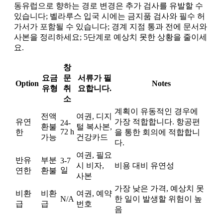
동유럽으로 향하는 경로 변경은 추가 검사를 유발할 수
있습니다; 벨라루스 입국 시에는 금지품 검사와 필수 허
가서가 포함될 수 있습니다; 경계 지점 통과 전에 문서와
사본을 정리하세요; 5단계로 예상치 못한 상황을 줄이세
요.
창
요금
문
서류가 필
Option
Notes
유형
취
요합니다.
소
계획이 유동적인 경우에
전액
여권, 디지
유연
가장 적합합니다. 항공편
24-
환불
털 복사본,
72 h
한
을 통한 회의에 적합합니
가능
건강카드
다.
여권, 필요
반유
부분
3-7
시 비자,
비용 대비 유연성
일
연한
환불
사본
가장 낮은 가격, 예상치 못
비환
비환
여권, 예약
N/A
한 일이 발생할 위험이 높
급
급
번호
음