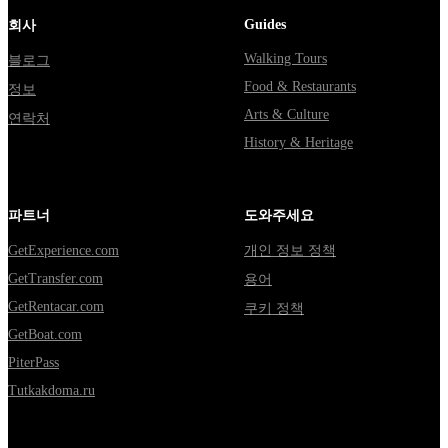
Guides
회사
Walking Tours
블로그
Food & Restaurants
정보
Arts & Culture
연락처
History & Heritage
파트너
도와주세요
GetExperience.com
개인 정보 정책
GetTransfer.com
용어
GetRentacar.com
쿠키 정책
GetBoat.com
PiterPass
Tutkakdoma.ru