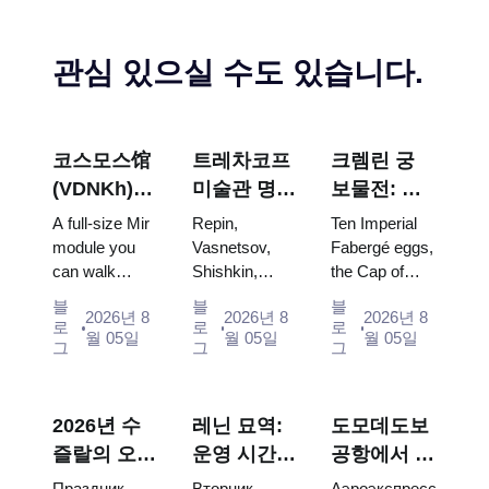
관심 있으실 수도 있습니다.
코스모스馆
트레차코프
크렘린 궁
(VDNKh) :
미술관 명
보물전: 파
러시아 최대
작: 꼭 봐야
베르제 달
A full-size Mir
Repin,
Ten Imperial
우주 전시관
할 그림들을
걀, 왕좌, 대
module you
Vasnetsov,
Fabergé eggs,
can walk
Shishkin,
the Cap of
중심으로 한
관식 예복
through, the
Vrubel, Serov
Monomakh,
방문 계획
블
블
블
2026년 8
2026년 8
2026년 8
Energia–
and Surikov
the double
로
로
로
월 05일
월 05일
월 05일
Buran model,
— the works
throne of two
그
그
그
scorched
that stop
boy tsars and
descent
people, where
the coronation
capsules and
they hang,
dress of
2026년 수
레닌 묘역:
도모데도보
120 pieces of
and why
Catherine...
즐랄의 오이
운영 시간,
공항에서 모
flight...
booking the...
데이: 티켓,
입장 및 크
스크바 시내
Праздник
Вторник,
Аэроэкспресс