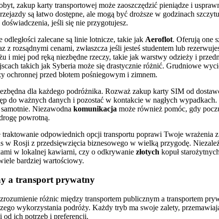
 pobyt, zakup karty transportowej może zaoszczędzić pieniądze i uspra
zejazdy są łatwo dostępne, ale mogą być droższe w godzinach szczytu,
oświadczenia, jeśli się nie przygotujesz.
odległości zalecane są linie lotnicze, takie jak
Aeroflot
. Oferują one 
z z rozsądnymi cenami, zwłaszcza jeśli jesteś studentem lub rezerwuj
żu i miej pod ręką niezbędne rzeczy, takie jak warstwy odzieży i przed
scach takich jak Syberia może się drastycznie różnić. Grudniowe wy
eży ochronnej przed błotem pośniegowym i zimnem.
iezbędna dla każdego podróżnika. Rozważ zakup karty SIM od dostawc
tęp do ważnych danych i pozostać w kontakcie w nagłych wypadkach. J
sz samotnie. Niezawodna
komunikacja
może również pomóc, gdy poczuj
 drogę powrotną.
e traktowanie odpowiednich opcji transportu poprawi Twoje wrażenia z
as w Rosji z przedsięwzięcia biznesowego w wielką przygodę. Niezależ
tkami w lokalnej kawiarni, czy o odkrywanie
złotych
kopuł starożytnych
 wiele bardziej wartościowy.
ny a transport prywatny
 zrozumienie różnic między transportem publicznym a transportem p
pszego wykorzystania podróży. Każdy tryb ma swoje zalety, przemawiaj
od ich potrzeb i preferencji.