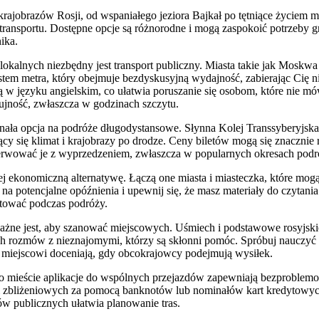
rajobrazów Rosji, od wspaniałego jeziora Bajkał po tętniące życiem 
 transportu. Dostępne opcje są różnorodne i mogą zaspokoić potrzeby g
ika.
kalnych niezbędny jest transport publiczny. Miasta takie jak Moskwa 
tem metra, który obejmuje bezdyskusyjną wydajność, zabierając Cię n
ą w języku angielskim, co ułatwia poruszanie się osobom, które nie mó
ujność, zwłaszcza w godzinach szczytu.
onała opcja na podróże długodystansowe. Słynna Kolej Transsyberyjska
ący się klimat i krajobrazy po drodze. Ceny biletów mogą się znacznie 
ezerwować je z wyprzedzeniem, zwłaszcza w popularnych okresach podr
ej ekonomiczną alternatywę. Łączą one miasta i miasteczka, które mog
 na potencjalne opóźnienia i upewnij się, że masz materiały do czytani
ktować podczas podróży.
ważne jest, aby szanować miejscowych. Uśmiech i podstawowe rosyjsk
 rozmów z nieznajomymi, którzy są skłonni pomóc. Spróbuj nauczyć 
 miejscowi doceniają, gdy obcokrajowcy podejmują wysiłek.
 mieście aplikacje do wspólnych przejazdów zapewniają bezproblemow
ci zbliżeniowych za pomocą banknotów lub nominałów kart kredytowy
rów publicznych ułatwia planowanie tras.