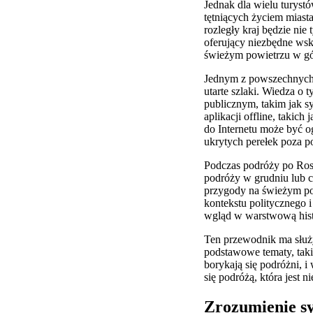
Jednak dla wielu turys
tętniących życiem miast
rozległy kraj będzie ni
oferujący niezbędne wsk
świeżym powietrzu w gó
Jednym z powszechnych 
utarte szlaki. Wiedza o 
publicznym, takim jak 
aplikacji offline, taki
do Internetu może być 
ukrytych perełek poza p
Podczas podróży po Ros
podróży w grudniu lub 
przygody na świeżym pow
kontekstu politycznego
wgląd w warstwową histo
Ten przewodnik ma służ
podstawowe tematy, taki
borykają się podróżni, 
się podróżą, która jest 
Zrozumienie sy