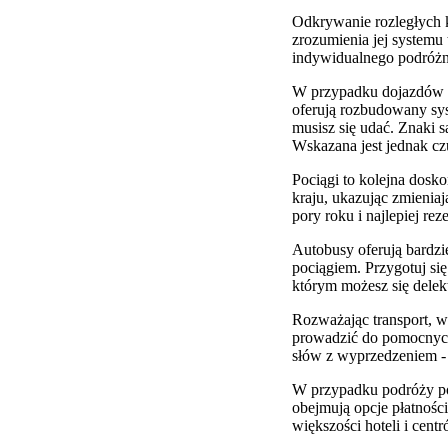
Odkrywanie rozległych k
zrozumienia jej systemu
indywidualnego podróżn
W przypadku dojazdów lo
oferują rozbudowany sys
musisz się udać. Znaki s
Wskazana jest jednak cz
Pociągi to kolejna dosk
kraju, ukazując zmieniaj
pory roku i najlepiej r
Autobusy oferują bardzi
pociągiem. Przygotuj się
którym możesz się dele
Rozważając transport, 
prowadzić do pomocnych
słów z wyprzedzeniem -
W przypadku podróży po
obejmują opcje płatnoś
większości hoteli i cent