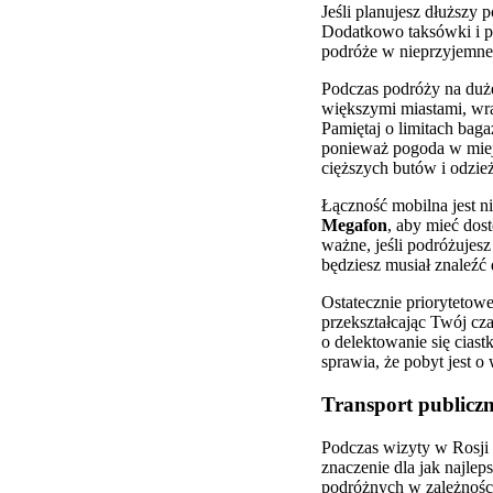
Jeśli planujesz dłuższy
Dodatkowo taksówki i pr
podróże w nieprzyjemne d
Podczas podróży na duże 
większymi miastami, wra
Pamiętaj o limitach baga
ponieważ pogoda w miej
cięższych butów i odzi
Łączność mobilna jest n
Megafon
, aby mieć dos
ważne, jeśli podróżuje
będziesz musiał znaleźć
Ostatecznie priorytetow
przekształcając Twój cz
o delektowanie się cias
sprawia, że pobyt jest o
Transport publicz
Podczas wizyty w Rosji
znaczenie dla jak najle
podróżnych w zależności 