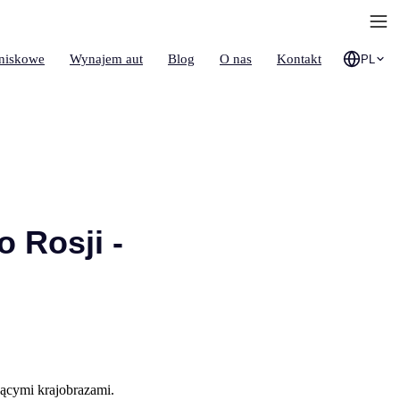
tniskowe
Wynajem aut
Blog
O nas
Kontakt
PL
 Rosji -
jącymi krajobrazami.