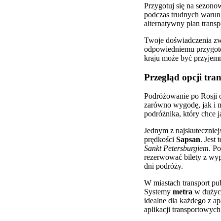
Przygotuj się na sezono
podczas trudnych warun
alternatywny plan trans
Twoje doświadczenia zw
odpowiedniemu przygoto
kraju może być przyjemn
Przegląd opcji tra
Podróżowanie po Rosji 
zarówno wygodę, jak i m
podróżnika, który chce j
Jednym z najskuteczniej
prędkości
Sapsan
. Jest
Sankt Petersburgiem
. P
rezerwować bilety z wy
dni podróży.
W miastach transport pu
Systemy
metra
w dużych
idealne dla każdego z a
aplikacji transportowych