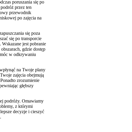
dczas poruszania się po
 podróż przez ten
ksowy przewodnik
niskowej po zajęcia na
apuszczania się poza
zać się po transporcie
. Wskazane jest pobranie
 obszarach, gdzie dostęp
pomóc w odkrywaniu
 wpłynąć na Twoje plany
Twoje zajęcia obejmują
 Ponadto zrozumienie
pewniając głębszy
ojej podróży. Omawiamy
oblemy, z którymi
epsze decyzje i cieszyć
.