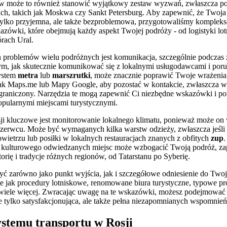
tów może to również stanowić wyjątkowy zestaw wyzwań, zwłaszcza po
ach, takich jak Moskwa czy Sankt Petersburg. Aby zapewnić, że Twoja
e tylko przyjemna, ale także bezproblemowa, przygotowaliśmy komple
azówki, które obejmują każdy aspekt Twojej podróży - od logistyki lot
rach Ural.
problemów wielu podróżnych jest komunikacja, szczególnie podczas z
tym, jak skutecznie komunikować się z lokalnymi usługodawcami i porus
system
metra
lub
marszrutki
, może znacznie poprawić Twoje wrażenia
ch jak Maps.me lub Mapy Google, aby pozostać w kontakcie, zwłaszcza w
ograniczony. Narzędzia te mogą zapewnić Ci niezbędne wskazówki i 
opularnymi miejscami turystycznymi.
ji kluczowe jest monitorowanie lokalnego klimatu, ponieważ może on
czerwcu. Może być wymaganych kilka warstw odzieży, zwłaszcza jeśli 
ietrzu lub posiłki w lokalnych restauracjach znanych z obfitych
zup
.
 i kulturowego odwiedzanych miejsc może wzbogacić Twoją podróż, za
rię i tradycje różnych regionów, od Tatarstanu po Syberię.
yć zarówno jako punkt wyjścia, jak i szczegółowe odniesienie do Tw
e jak procedury lotniskowe, renomowane biura turystyczne, typowe pr
i wiele więcej. Zwracając uwagę na te wskazówki, możesz podejmować l
nie tylko satysfakcjonująca, ale także pełna niezapomnianych wspomnień
stemu transportu w Rosji