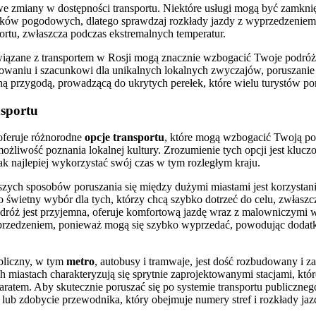
we zmiany w dostępności transportu. Niektóre usługi mogą być zamknię
ków pogodowych, dlatego sprawdzaj rozkłady jazdy z wyprzedzeniem
portu, zwłaszcza podczas ekstremalnych temperatur.
iązane z transportem w Rosji mogą znacznie wzbogacić Twoje podróż
waniu i szacunkowi dla unikalnych lokalnych zwyczajów, poruszanie 
ą przygodą, prowadzącą do ukrytych perełek, które wielu turystów po
nsportu
oferuje różnorodne
opcje transportu
, które mogą wzbogacić Twoją po
ożliwość poznania lokalnej kultury. Zrozumienie tych opcji jest kluc
ak najlepiej wykorzystać swój czas w tym rozległym kraju.
szych sposobów poruszania się między dużymi miastami jest korzysta
 to świetny wybór dla tych, którzy chcą szybko dotrzeć do celu, zwłas
odróż jest przyjemna, oferuje komfortową jazdę wraz z malowniczymi 
przedzeniem, ponieważ mogą się szybko wyprzedać, powodując dodatk
bliczny, w tym
metro
, autobusy i tramwaje, jest dość rozbudowany i z
 miastach charakteryzują się sprytnie zaprojektowanymi stacjami, któr
paratem. Aby skutecznie poruszać się po systemie transportu publiczne
 lub zdobycie przewodnika, który obejmuje numery stref i rozkłady jaz