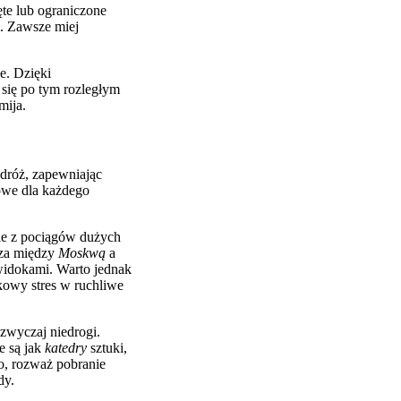
te lub ograniczone
. Zawsze miej
e. Dzięki
się po tym rozległym
mija.
dróż, zapewniając
zowe dla każdego
nie z pociągów dużych
zcza między
Moskwą
a
widokami. Warto jednak
owy stres w ruchliwe
azwyczaj niedrogi.
e są jak
katedry
sztuki,
go, rozważ pobranie
dy.