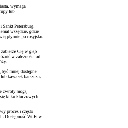
miasta, wymaga
rupy lub
i Sankt Petersburg
iemal wszędzie, gdzie
wią płynnie po rosyjsku.
 zabierze Cię w głąb
różnić w zależności od
óży.
ą być mniej dostępne
a lub kawałek barszczu,
ie zwroty mogą
się kilku kluczowych
y proces i często
ch. Dostępność Wi-Fi w