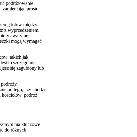
wnić podróżowanie.
 zamieniając proste
szereg lotów między
esz z wyprzedzeniem.
mioty awaryjne,
cieczki mogą wymagać
ów, takich jak
est to szczególnie
esz się zagubiony lub
 podróży,
nie od tego, czy chodzi
 kościołów, podróż
rywatnym ma kluczowe
ąc do różnych