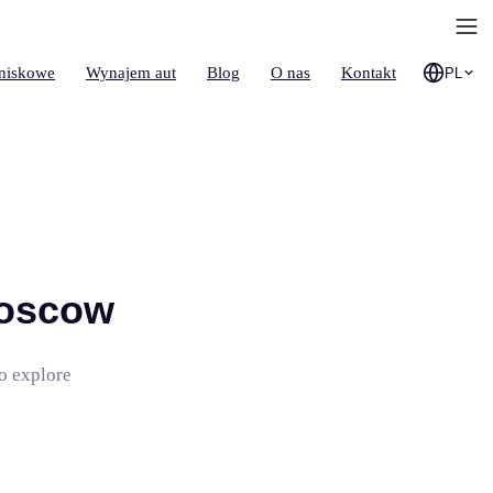
tniskowe
Wynajem aut
Blog
O nas
Kontakt
PL
Moscow
to explore