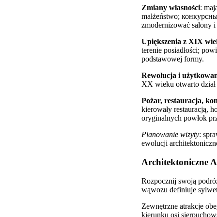
Zmiany własności
: maj
małżeństwo; конкурсный 
zmodernizować salony i 
Upiększenia z XIX wi
terenie posiadłości; pow
podstawowej formy.
Rewolucja i użytkowa
XX wieku otwarto dział 
Pożar, restauracja, ko
kierowały restauracją, h
oryginalnych powłok pr
Planowanie wizyty
: spr
ewolucji architektonicz
Architektoniczne A
Rozpocznij swoją podróż
wąwozu definiuje sylwe
Zewnętrzne atrakcje obe
kierunku osi sierpuchow