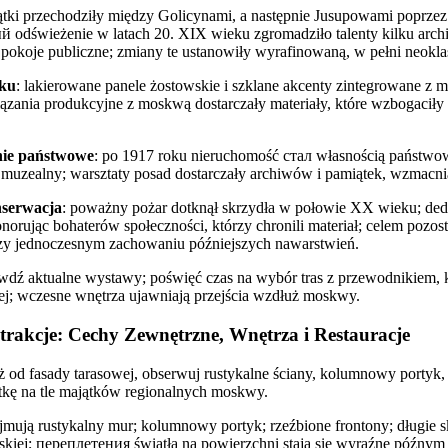
ątki przechodziły między Golicynami, a następnie Jusupowami poprzez 
odświeżenie w latach 20. XIX wieku zgromadziło talenty kilku archi
pokoje publiczne; zmiany te ustanowiły wyrafinowaną, w pełni neokla
eku
: lakierowane panele żostowskie i szklane akcenty zintegrowane z 
iązania produkcyjne z moskwą dostarczały materiały, które wzbogaciły 
nie państwowe
: po 1917 roku nieruchomość стал własnością państwową
muzealny; warsztaty posad dostarczały archiwów i pamiątek, wzmacnia
nserwacja
: poważny pożar dotknął skrzydła w połowie XX wieku; de
onorując bohaterów społeczności, którzy chronili materiał; celem pozos
zy jednoczesnym zachowaniu późniejszych nawarstwień.
awdź aktualne wystawy; poświęć czas na wybór tras z przewodnikiem, 
nej; wczesne wnętrza ujawniają przejścia wzdłuż moskwy.
trakcje: Cechy Zewnętrzne, Wnętrza i Restauracje
 od fasady tarasowej, obserwuj rustykalne ściany, kolumnowy portyk, ż
tkę na tle majątków regionalnych moskwy.
jmują rustykalny mur; kolumnowy portyk; rzeźbione frontony; długie 
skiej; переплетения światła na powierzchni stają się wyraźne późnym