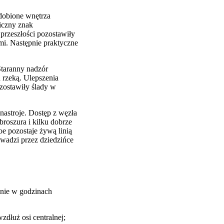
dobione wnętrza
iczny znak
przeszłości pozostawiły
i. Następnie praktyczne
Staranny nadzór
d rzeką. Ulepszenia
zostawiły ślady w
nastroje. Dostęp z węzła
roszura i kilku dobrze
 pozostaje żywą linią
wadzi przez dziedzińce
anie w godzinach
dłuż osi centralnej;