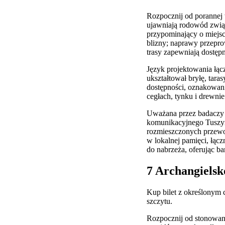
Rozpocznij od porannej
ujawniają rodowód zwią
przypominający o miejsc
blizny; naprawy przepr
trasy zapewniają dostęp
Język projektowania łąc
ukształtował bryłę, tara
dostępności, oznakowani
cegłach, tynku i drewnie
Uważana przez badaczy z
komunikacyjnego Tuszyns
rozmieszczonych przewo
w lokalnej pamięci, łąc
do nabrzeża, oferując ba
7 Archangielsk
Kup bilet z określonym 
szczytu.
Rozpocznij od stonowane