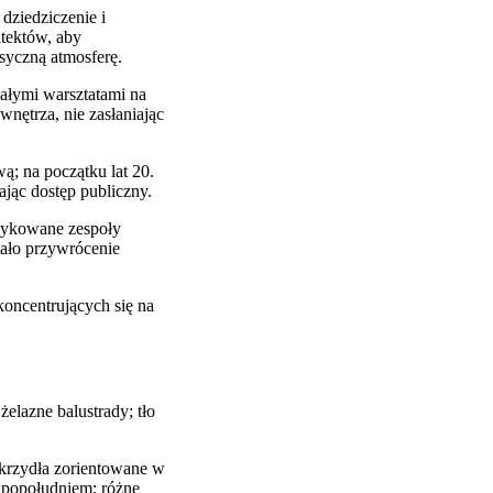
dziedziczenie i
tektów, aby
syczną atmosferę.
małymi warsztatami na
wnętrza, nie zasłaniając
; na początku lat 20.
jąc dostęp publiczny.
dykowane zespoły
tało przywrócenie
koncentrujących się na
elazne balustrady; tło
skrzydła zorientowane w
 popołudniem; różne