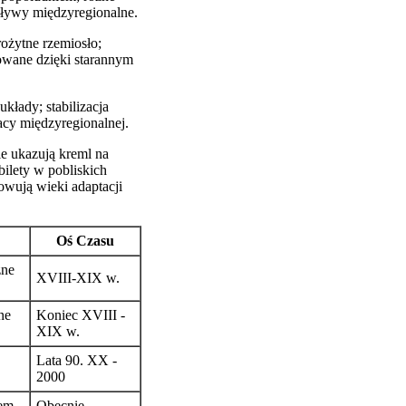
pływy międzyregionalne.
rożytne rzemiosło;
owane dzięki starannym
kłady; stabilizacja
acy międzyregionalnej.
e ukazują kreml na
ilety w pobliskich
wują wieki adaptacji
Oś Czasu
zne
XVIII-XIX w.
ne
Koniec XVIII -
XIX w.
Lata 90. XX -
2000
iem
Obecnie