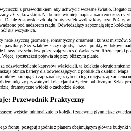
 wycieczki z przewodnikiem, aby uchwycić wczesne światło. Bogato z
zany z Czajkowskimi. Na bramie widnieje napis архангельское, cyryl
u. Detale żostowskie zdobią fronty szafek wzdłuż korytarza. Pożary w 
owadzono pod nadzorem rządu. Odwiedzający zapoznają się z kolekcjam
ność dla wszystkich.
zy neoklasyczną geometrię, romantyczny ornament i kunszt mistrzów. 
sy i pawilony. Sieć szlaków łączy ogrody, tarasy i punkty widokowe na
e i trasy bez schodów poszerzają zakres doświadczeń. Różne epoki po
. Więcej spostrzeżeń pojawia się przy bliższym planie.
a odzwierciedlenie kaprysów właścicieli, ta kolekcja oferuje zmienne 
kaja obniża bariery dla odwiedzających z pobliskich dzielnic. Mapa, b
dników pomogą Ci zapoznać się z rytmem tego miejsca. архангельское
znikiem między prywatnymi kolekcjami a życiem publicznym. Szlak pro
rdziej dramatyczne widoki o zachodzie słońca.
oje: Przewodnik Praktyczny
czasem wejścia; minimalizuje to kolejki i zapewnia płynniejsze zwiedz
go frontu, postępuj zgodnie z planem obejmującym główne budynki wz