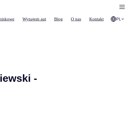
tniskowe
Wynajem aut
Blog
O nas
Kontakt
PL
iewski -