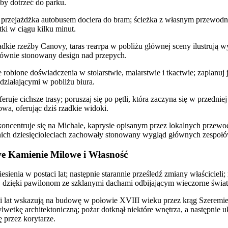
aby dotrzeć do parku.
a przejażdżka autobusem dociera do bram; ścieżka z własnym przewodni
ki w ciągu kilku minut.
dkie rzeźby Canovy, taras театра w pobliżu głównej sceny ilustrują w
 głównie stonowany design nad przepych.
e robione doświadczenia w stolarstwie, malarstwie i tkactwie; zaplanuj
ziałającymi w pobliżu biura.
uje cichsze trasy; poruszaj się po pętli, która zaczyna się w przedniej 
wa, oferując dziś rzadkie widoki.
koncentruje się na Michale, kaprysie opisanym przez lokalnych przewo
nich dziesięcioleciach zachowały stonowany wygląd głównych zespołó
e Kamienie Milowe i Własność
sienia w postaci lat; następnie starannie prześledź zmiany właścicieli;
 dzięki pawilonom ze szklanymi dachami odbijającym wieczorne świat
ki lat wskazują na budowę w połowie XVIII wieku przez krąg Szeremie
wetkę architektoniczną; pożar dotknął niektóre wnętrza, a następnie 
 przez korytarze.