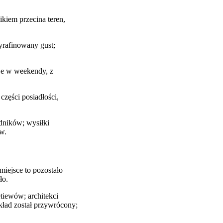
kiem przecina teren,
yrafinowany gust;
 je w weekendy, z
części posiadłości,
dników; wysiłki
w.
 miejsce to pozostało
ło.
tiewów; architekci
układ został przywrócony;