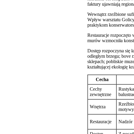
faktury ujawniają regio
Wewnątrz rzeźbione sufi
Wpływ warsztatu Golicyn
praktykom konserwators
Restauracje rozpoczęto 
murów wzmocniła konstru
Dostęp rozpoczyna się 
odległym brzegu; bove r
sklepach; pobliskie muz
kształtującej ekologię kr
Cecha
Cechy
Rustyka
zewnętrzne
balustra
Rzeźbio
Wnętrza
motywy;
Restauracje
Nadzór 
Dostęp
Z posad