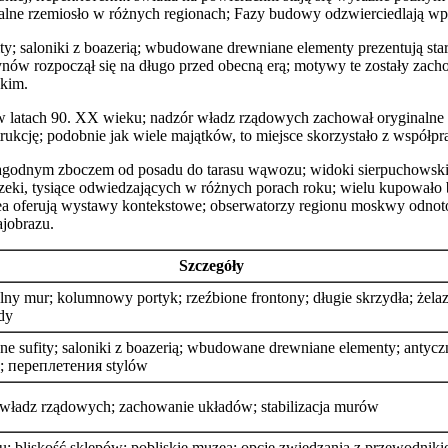
nalne rzemiosło w różnych regionach; Fazy budowy odzwierciedlają w
ty; saloniki z boazerią; wbudowane drewniane elementy prezentują sta
ów rozpoczął się na długo przed obecną erą; motywy te zostały zach
kim.
w latach 90. XX wieku; nadzór władz rządowych zachował oryginalne u
kcję; podobnie jak wiele majątków, to miejsce skorzystało z współpr
łagodnym zboczem od posadu do tarasu wąwozu; widoki sierpuchowski
zeki, tysiące odwiedzających w różnych porach roku; wielu kupowało b
ea oferują wystawy kontekstowe; obserwatorzy regionu moskwy odnoto
ajobrazu.
Szczegóły
lny mur; kolumnowy portyk; rzeźbione frontony; długie skrzydła; żela
dy
ne sufity; saloniki z boazerią; wbudowane drewniane elementy; antycz
 переплетения stylów
władz rządowych; zachowanie układów; stabilizacja murów
u; bliskość sklepów; pobliskie muzea; opcje zwiedzania z przewodnik