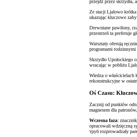
przejdź przez skrzydła, 
Ze stacji Ljalowo krótk
ukazując kluczowe zabyt
Drewniane pawilony, rza
przestrzeń ta preferuje
Warsztaty oferują ręczni
programami rodzinnymi d
Skrzydło Upołockiego ofer
wracając w pobliżu Ljalo
Wiedza o właścicielach 
rekonstrukcyjne w ostat
Oś Czasu: Kluczow
Zacznij od punktów odnie
magnesem dla patronów,
Wczesna faza
: znaczni
opracowali wdzięczną syl
труб rozprowadzały parę