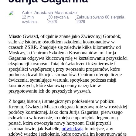
Autor: Anastasia Maisuradze
12 min
30 stycznia
Zaktualizowano 06 sierpnia
•
•
czytania
2026
2026
Miasto Gwiazd, oficjalnie znane jako Zwiezdnyj Gorodok,
stało się istotnym ośrodkiem szkolenia kosmonautów w
czasach ZSRR. Znajduje się zaledwie kilka kilometrów od
Moskwy, a Centrum Szkolenia Kosmonautów im. Jurija
Gagarina odgrywa kluczową rolę w kształtowaniu przyszłości
eksploracji kosmosu. Tutaj doświadczeni inżynierowie i
specjaliści współpracują przy tworzeniu programów, które
podnoszą kwalifikacje astronautów. Centrum oferuje liczne
ćwiczenia, symulujące warunki spotykane podczas misji
kosmicznych, które stanowią cenny narzędzie w
przygotowaniu ich do przyszłych wyzwań.
Z bogatą historią i strategicznym położeniem w pobliżu
Kremlu, Gwiazda Miasto odegrała kluczową rolę w rosyjskiej
podróży kosmicznej. Jako dom Jurija Gagarina, pierwszego
człowieka w kosmosie, to miejsce upamiętnia legendarną
postać, która otworzyła nowy horyzont. Dziś przyszli
astronautowie, jak Isabelle,
odwiedzają
to miejsce, aby
zdobyć wiedzę i szkolenie, które pozwolą im kontynuować tę