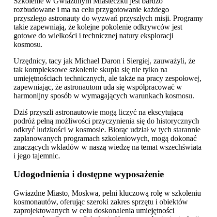
Szkolenie w Gwiazdnym Miasteczku jest bardzo
rozbudowane i ma na celu przygotowanie każdego
przyszłego astronauty do wyzwań przyszłych misji. Programy
takie zapewniają, że kolejne pokolenie odkrywców jest
gotowe do wielkości i technicznej natury eksploracji
kosmosu.
Urzędnicy, tacy jak Michael Daron i Siergiej, zauważyli, że
tak kompleksowe szkolenie skupia się nie tylko na
umiejętnościach technicznych, ale także na pracy zespołowej,
zapewniając, że astronautom uda się współpracować w
harmonijny sposób w wymagających warunkach kosmosu.
Dziś przyszli astronautowie mogą liczyć na ekscytującą
podróż pełną możliwości przyczynienia się do historycznych
odkryć ludzkości w kosmosie. Biorąc udział w tych starannie
zaplanowanych programach szkoleniowych, mogą dokonać
znaczących wkładów w naszą wiedzę na temat wszechświata
i jego tajemnic.
Udogodnienia i dostępne wyposażenie
Gwiazdne Miasto, Moskwa, pełni kluczową rolę w szkoleniu
kosmonautów, oferując szeroki zakres sprzętu i obiektów
zaprojektowanych w celu doskonalenia umiejętności