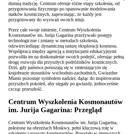
dumną tradycję. Centrum oferuje różne etapy szkolenia, od
przygotowania fizycznego po opanowanie modelowania
statków kosmicznych, zapewniając, że każdy jest
przygotowany do wyzwań swoich misji.
Przez całe swoje istnienie, Centrum Wyszkolenia
Kosmonautów im. Jurija Gagarina przeżywało postępy
technologiczne i zmiany w metodach szkolenia,
odzwierciedlając dynamiczną naturę eksploracji kosmosu.
Współpraca między agencją a instytucjami edukacyjnymi
pozwoliła im na doskonalenie swoich podejść, oferując pełną
drogę rozwoju dla przyszłych podróżników kosmicznych.
Dziś, gdy państwa poruszają się w zmieniającym się
krajobrazie stosunków wschodnio-zachodnich, Gwiazdne
Miasto pozostaje symbolem nadziei, dążąc do inspirowania
przyszłych pokoleń, aby sięgały po gwiazdy, jednocześnie
czcząc przeszłość.
Centrum Wyszkolenia Kosmonautów
im. Jurija Gagarina: Przegląd
Centrum Wyszkolenia Kosmonautów im. Jurija Gagarina,
położone na obrzeżach Moskwy, pełni kluczową rolę w
szkoleniu i rozwoju kosmonautów. Powstało w pierwszych