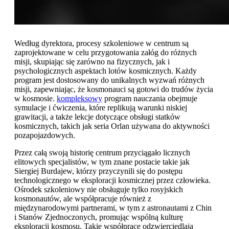
Według dyrektora, procesy szkoleniowe w centrum są
zaprojektowane w celu przygotowania załóg do różnych
misji, skupiając się zarówno na fizycznych, jak i
psychologicznych aspektach lotów kosmicznych. Każdy
program jest dostosowany do unikalnych wyzwań różnych
misji, zapewniając, że kosmonauci są gotowi do trudów życia
w kosmosie.
kompleksowy
program nauczania obejmuje
symulacje i ćwiczenia, które replikują warunki niskiej
grawitacji, a także lekcje dotyczące obsługi statków
kosmicznych, takich jak seria Orlan używana do aktywności
pozapojazdowych.
Przez całą swoją historię centrum przyciągało licznych
elitowych specjalistów, w tym znane postacie takie jak
Siergiej Burdajew, którzy przyczynili się do postępu
technologicznego w eksploracji kosmicznej przez człowieka.
Ośrodek szkoleniowy nie obsługuje tylko rosyjskich
kosmonautów, ale współpracuje również z
międzynarodowymi partnerami, w tym z astronautami z Chin
i Stanów Zjednoczonych, promując wspólną kulturę
eksploracji kosmosu. Takie współprace odzwierciedlają