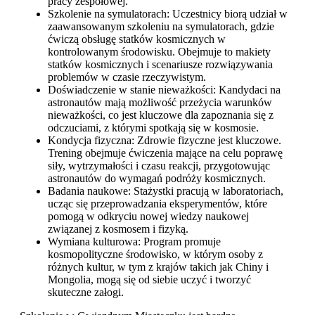
pracy zespołowej.
Szkolenie na symulatorach: Uczestnicy biorą udział w
zaawansowanym szkoleniu na symulatorach, gdzie
ćwiczą obsługę statków kosmicznych w
kontrolowanym środowisku. Obejmuje to makiety
statków kosmicznych i scenariusze rozwiązywania
problemów w czasie rzeczywistym.
Doświadczenie w stanie nieważkości: Kandydaci na
astronautów mają możliwość przeżycia warunków
nieważkości, co jest kluczowe dla zapoznania się z
odczuciami, z którymi spotkają się w kosmosie.
Kondycja fizyczna: Zdrowie fizyczne jest kluczowe.
Trening obejmuje ćwiczenia mające na celu poprawę
siły, wytrzymałości i czasu reakcji, przygotowując
astronautów do wymagań podróży kosmicznych.
Badania naukowe: Stażystki pracują w laboratoriach,
ucząc się przeprowadzania eksperymentów, które
pomogą w odkryciu nowej wiedzy naukowej
związanej z kosmosem i fizyką.
Wymiana kulturowa: Program promuje
kosmopolityczne środowisko, w którym osoby z
różnych kultur, w tym z krajów takich jak Chiny i
Mongolia, mogą się od siebie uczyć i tworzyć
skuteczne załogi.