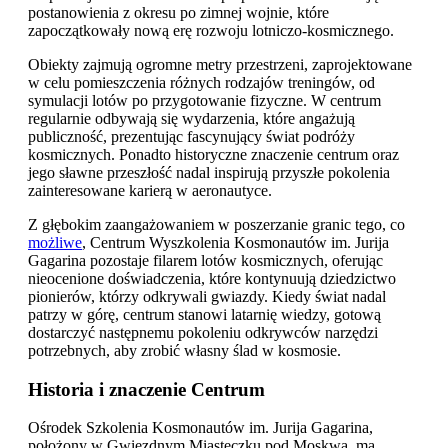
postanowienia z okresu po zimnej wojnie, które
zapoczątkowały nową erę rozwoju lotniczo-kosmicznego.
Obiekty zajmują ogromne metry przestrzeni, zaprojektowane
w celu pomieszczenia różnych rodzajów treningów, od
symulacji lotów po przygotowanie fizyczne. W centrum
regularnie odbywają się wydarzenia, które angażują
publiczność, prezentując fascynujący świat podróży
kosmicznych. Ponadto historyczne znaczenie centrum oraz
jego sławne przeszłość nadal inspirują przyszłe pokolenia
zainteresowane karierą w aeronautyce.
Z głębokim zaangażowaniem w poszerzanie granic tego, co
możliwe
, Centrum Wyszkolenia Kosmonautów im. Jurija
Gagarina pozostaje filarem lotów kosmicznych, oferując
nieocenione doświadczenia, które kontynuują dziedzictwo
pionierów, którzy odkrywali gwiazdy. Kiedy świat nadal
patrzy w górę, centrum stanowi latarnię wiedzy, gotową
dostarczyć następnemu pokoleniu odkrywców narzędzi
potrzebnych, aby zrobić własny ślad w kosmosie.
Historia i znaczenie Centrum
Ośrodek Szkolenia Kosmonautów im. Jurija Gagarina,
położony w Gwiezdnym Miasteczku pod Moskwą, ma