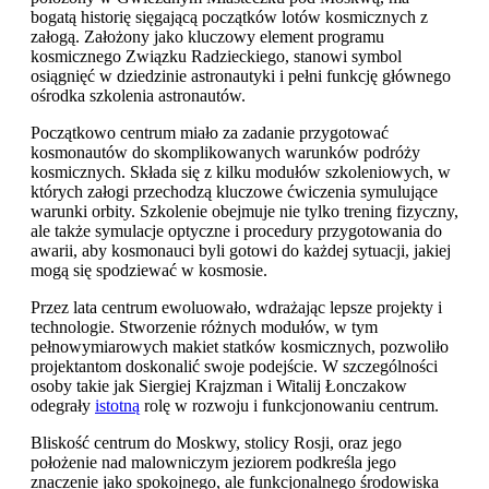
bogatą historię sięgającą początków lotów kosmicznych z
załogą. Założony jako kluczowy element programu
kosmicznego Związku Radzieckiego, stanowi symbol
osiągnięć w dziedzinie astronautyki i pełni funkcję głównego
ośrodka szkolenia astronautów.
Początkowo centrum miało za zadanie przygotować
kosmonautów do skomplikowanych warunków podróży
kosmicznych. Składa się z kilku modułów szkoleniowych, w
których załogi przechodzą kluczowe ćwiczenia symulujące
warunki orbity. Szkolenie obejmuje nie tylko trening fizyczny,
ale także symulacje optyczne i procedury przygotowania do
awarii, aby kosmonauci byli gotowi do każdej sytuacji, jakiej
mogą się spodziewać w kosmosie.
Przez lata centrum ewoluowało, wdrażając lepsze projekty i
technologie. Stworzenie różnych modułów, w tym
pełnowymiarowych makiet statków kosmicznych, pozwoliło
projektantom doskonalić swoje podejście. W szczególności
osoby takie jak Siergiej Krajzman i Witalij Łonczakow
odegrały
istotną
rolę w rozwoju i funkcjonowaniu centrum.
Bliskość centrum do Moskwy, stolicy Rosji, oraz jego
położenie nad malowniczym jeziorem podkreśla jego
znaczenie jako spokojnego, ale funkcjonalnego środowiska