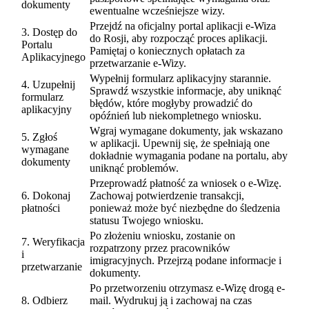
dokumenty
ewentualne wcześniejsze wizy.
Przejdź na oficjalny portal aplikacji e-Wiza
3. Dostęp do
do Rosji, aby rozpocząć proces aplikacji.
Portalu
Pamiętaj o koniecznych opłatach za
Aplikacyjnego
przetwarzanie e-Wizy.
Wypełnij formularz aplikacyjny starannie.
4. Uzupełnij
Sprawdź wszystkie informacje, aby uniknąć
formularz
błędów, które mogłyby prowadzić do
aplikacyjny
opóźnień lub niekompletnego wniosku.
Wgraj wymagane dokumenty, jak wskazano
5. Zgłoś
w aplikacji. Upewnij się, że spełniają one
wymagane
dokładnie wymagania podane na portalu, aby
dokumenty
uniknąć problemów.
Przeprowadź płatność za wniosek o e-Wizę.
6. Dokonaj
Zachowaj potwierdzenie transakcji,
płatności
ponieważ może być niezbędne do śledzenia
statusu Twojego wniosku.
Po złożeniu wniosku, zostanie on
7. Weryfikacja
rozpatrzony przez pracowników
i
imigracyjnych. Przejrzą podane informacje i
przetwarzanie
dokumenty.
Po przetworzeniu otrzymasz e-Wizę drogą e-
8. Odbierz
mail. Wydrukuj ją i zachowaj na czas