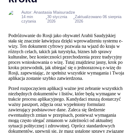
Autor: Anastasia Maisuradze
14 min
30 stycznia
Zaktualizowano 06 sierpnia
•
•
czytania
2026
2026
Podróżowanie do Rosji jako obywatel Arabii Saudyjskiej
stała się znacznie łatwiejsza dzięki wprowadzeniu systemu e-
wizy. Ten dokument cyfrowy pozwala na wjazd do kraju w
różnych celach, takich jak turystyka, biznes lub sprawy
kulturalne, bez konieczności przechodzenia przez tradycyjny
proces wnioskowania o wizę. Tutaj znajdziesz jasny, krok po
kroku przewodnik, jak ubiegać się o jednorazową e-wizę do
Rosji, zapewniając, że spełnisz wszystkie wymagania i Twoja
aplikacja zostanie szybko zatwierdzona.
Przed rozpoczęciem aplikacji ważne jest zebranie wszystkich
niezbędnych dokumentów i listów, które będą wymagane w
trakcie procesu aplikacyjnego. Kandydaci muszą dostarczyć
ważny paszport, zdjęcia oraz wypełniony formularz
zawierający podstawowe dane. Zaleca się śledzenie
ewentualnych zmian w przepisach, ponieważ wymagania
mogą często ulegać zmianom w zależności od aktualnej
sytuacji politycznej i zdrowotnej. Oprócz standardowych
dokumentów, upewnij się, że masz ustalone sprawy związane