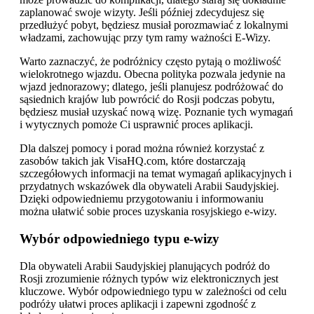
zaplanować swoje wizyty. Jeśli później zdecydujesz się
przedłużyć pobyt, będziesz musiał porozmawiać z lokalnymi
władzami, zachowując przy tym ramy ważności E-Wizy.
Warto zaznaczyć, że podróżnicy często pytają o możliwość
wielokrotnego wjazdu. Obecna polityka pozwala jedynie na
wjazd jednorazowy; dlatego, jeśli planujesz podróżować do
sąsiednich krajów lub powrócić do Rosji podczas pobytu,
będziesz musiał uzyskać nową wizę. Poznanie tych wymagań
i wytycznych pomoże Ci usprawnić proces aplikacji.
Dla dalszej pomocy i porad można również korzystać z
zasobów takich jak VisaHQ.com, które dostarczają
szczegółowych informacji na temat wymagań aplikacyjnych i
przydatnych wskazówek dla obywateli Arabii Saudyjskiej.
Dzięki odpowiedniemu przygotowaniu i informowaniu
można ułatwić sobie proces uzyskania rosyjskiego e-wizy.
Wybór odpowiedniego typu e-wizy
Dla obywateli Arabii Saudyjskiej planujących podróż do
Rosji zrozumienie różnych typów wiz elektronicznych jest
kluczowe. Wybór odpowiedniego typu w zależności od celu
podróży ułatwi proces aplikacji i zapewni zgodność z