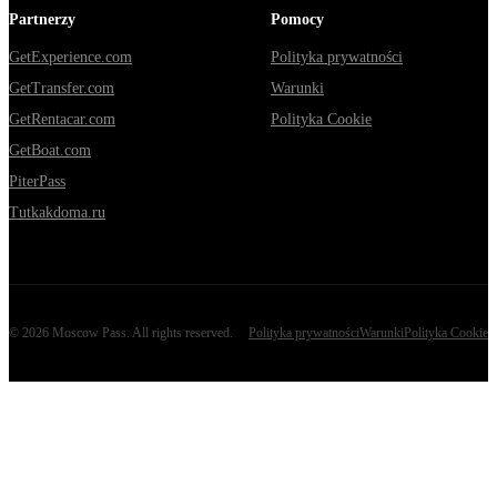
Partnerzy
Pomocy
GetExperience.com
Polityka prywatności
GetTransfer.com
Warunki
GetRentacar.com
Polityka Cookie
GetBoat.com
PiterPass
Tutkakdoma.ru
©
2026
Moscow Pass
. All rights reserved.
Polityka prywatności
Warunki
Polityka Cookie