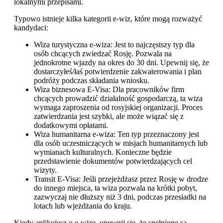
lokalnymi przepisami.
Typowo istnieje kilka kategorii e-wiz, które mogą rozważyć
kandydaci:
Wiza turystyczna e-wiza: Jest to najczęstszy typ dla
osób chcących zwiedzać Rosję. Pozwala na
jednokrotne wjazdy na okres do 30 dni. Upewnij się, że
dostarczyłeś/łaś potwierdzenie zakwaterowania i plan
podróży podczas składania wniosku.
Wiza biznesowa E-Visa: Dla pracowników firm
chcących prowadzić działalność gospodarczą, ta wiza
wymaga zaproszenia od rosyjskiej organizacji. Proces
zatwierdzania jest szybki, ale może wiązać się z
dodatkowymi opłatami.
Wiza humanitarna e-wiza: Ten typ przeznaczony jest
dla osób uczestniczących w misjach humanitarnych lub
wymianach kulturalnych. Konieczne będzie
przedstawienie dokumentów potwierdzających cel
wizyty.
Transit E-Visa: Jeśli przejeżdżasz przez Rosję w drodze
do innego miejsca, ta wiza pozwala na krótki pobyt,
zazwyczaj nie dłuższy niż 3 dni, podczas przesiadki na
lotach lub wjeżdżania do kraju.
Kiedy aplikujesz o e-wizę, upewnij się, że spełnione są