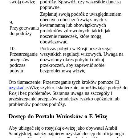
swoją e-wizę
podróży. Sprawdź, czy wszystkie dane są
poprawne.
Zaplanuj swoją podróż z uwzględnieniem
obecnych obostrzeń związanych z
9.
kwarantanną lub obowiązkowych
Przygotowania
protokołów zdrowotnych, takich jak
do podróży
noszenie maseczek, które mogą
obowiązywać.
10.
Podczas pobytu w Rosji przestrzegaj
Przestrzeganie
wszystkich regulacji wizowych. Uwaga na
przepisów
dozwolony okres pobytu i unikaj
podczas
przekroczeń, aby zapewnić sobie
pobytu
bezproblemową wizytę.
Oto tłumaczenie: Przestrzeganie tych kroków pomoże Ci
uzyskać
e-Wizę szybko i skutecznie, umożliwiając podróż do
Rosji bez problemów. Staranna uwaga na szczegóły i
przestrzeganie przepisów zmniejszy ryzyko opóźnień lub
problemów podczas podróży.
Dostęp do Portalu Wniosków o E-Wizę
Aby ubiegać się o rosyjską e-wizę jako obywatel Arabii
Saudyjskiej, należy najpierw uzyskać dostęp do oficjalnego