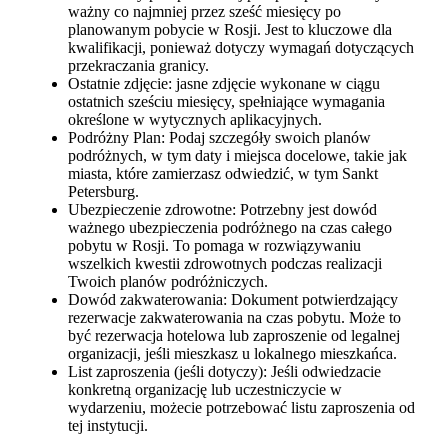
ważny co najmniej przez sześć miesięcy po
planowanym pobycie w Rosji. Jest to kluczowe dla
kwalifikacji, ponieważ dotyczy wymagań dotyczących
przekraczania granicy.
Ostatnie zdjęcie: jasne zdjęcie wykonane w ciągu
ostatnich sześciu miesięcy, spełniające wymagania
określone w wytycznych aplikacyjnych.
Podróżny Plan: Podaj szczegóły swoich planów
podróżnych, w tym daty i miejsca docelowe, takie jak
miasta, które zamierzasz odwiedzić, w tym Sankt
Petersburg.
Ubezpieczenie zdrowotne: Potrzebny jest dowód
ważnego ubezpieczenia podróżnego na czas całego
pobytu w Rosji. To pomaga w rozwiązywaniu
wszelkich kwestii zdrowotnych podczas realizacji
Twoich planów podróżniczych.
Dowód zakwaterowania: Dokument potwierdzający
rezerwacje zakwaterowania na czas pobytu. Może to
być rezerwacja hotelowa lub zaproszenie od legalnej
organizacji, jeśli mieszkasz u lokalnego mieszkańca.
List zaproszenia (jeśli dotyczy): Jeśli odwiedzacie
konkretną organizację lub uczestniczycie w
wydarzeniu, możecie potrzebować listu zaproszenia od
tej instytucji.