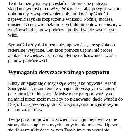
Te dokumenty należy przesłać elektronicznie podczas
składania wniosku o e-wizę. Ważne jest, aby przygotować te
dokumenty z wyprzedzeniem, aby uniknąć opóźnień i
zapewnić szybkie rozpatrzenie wniosku. Później możesz
musieć przedstawić niektóre z tych dokumentów osobiście, w
zależności od planów podróży i polityki władz wydających
wizę.
Sprawdź każdy dokument, aby upewnić się, że spełnia on
federalne wytyczne. Ten krok pomoże usprawnić proces
aplikacji i zwiększy szanse na płynne realizowanie Twoich
planów podróżowych.
Wymagania dotyczące ważnego paszportu
Kiedy ubiegasz się o rosyjską e-wizę jako obywatel Arabii
Saudyjskiej, zrozumienie wymagań dotyczących ważności
paszportu jest kluczowe. Musisz mieć paszport ważny co
najmniej przez sześć miesięcy po planowanej dacie wjazdu do
Rosji. To zapewnia zgodność z wymaganiami wjazdowymi
dla cudzoziemców.
Twoje paszport powinno zawierać co najmniej dwie wolne
strony dla stempli wizowych i innych dokumentów. Upewnij
się, że wszystkie dane, w tym Twoje imię, są wyraźnie