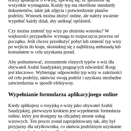
wszystkie wymagania. Każdy typ ma określone standardy
dokumentów, takie jak zdjęcia i potwierdzenie planów
podróży. Wniosek można złożyć online, ale należy uważnie
wypełnić każdy dział, aby uniknąć opóźnień.
Czy można zmienić typ wizy po złożeniu wniosku? W
większości przypadków wymaga to rozpoczęcia procesu od
początku. Jeśli chcesz przedłużyć pobyt lub zmienić typ wizy
po wejściu do kraju, skontaktuj się z najbliższą ambasadą lub
konsulatem w celu uzyskania porad.
Aby podsumować, zrozumienie różnych typów e-wiz dla
obywateli Arabii Saudyjskiej pragnących odwiedzić Rosję
jest kluczowe. Wybierając odpowiedni typ wizy w zależności
od celu podróży, ułatwisz swoją podróż i uzyskasz niezbędne
zatwierdzenia w sposób efektywny.
Wypełnianie formularza aplikacyjnego online
Kiedy aplikujesz o rosyjską e-wizę jako obywatel Arabii
Saudyjskiej, pierwszym krokiem jest wypełnienie formularza
online, który jest dostępny na oficjalnej stronie usług
wizowych. Ten proces został zaprojektowany tak, aby był
przyjazny dla użytkownika, co ułatwia podróżnym uzyskanie