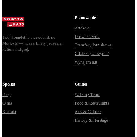
как доехать
электричка. Вс
из Москвы
способы уехат
через
из...
Planowanie
Владими...
Atrakcje
Doświadczenia
Twój kompletny przewodnik po
Moskwie — muzea, bilety, jedzenie,
Transfery lotniskowe
kultura i więcej.
Gdzie się zatrzymać
Wynajem aut
Spółka
Guides
Blog
Walking Tours
O nas
Food & Restaurants
Kontakt
Arts & Culture
History & Heritage