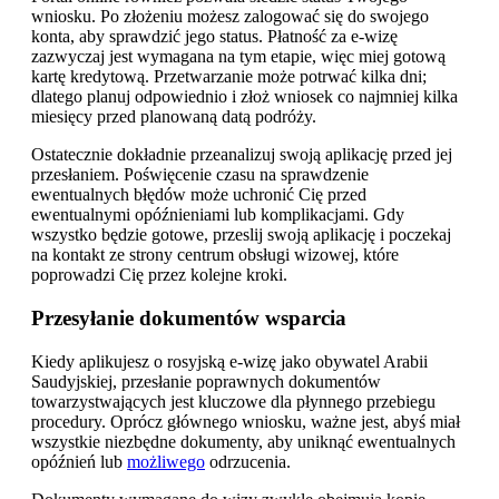
wniosku. Po złożeniu możesz zalogować się do swojego
konta, aby sprawdzić jego status. Płatność za e-wizę
zazwyczaj jest wymagana na tym etapie, więc miej gotową
kartę kredytową. Przetwarzanie może potrwać kilka dni;
dlatego planuj odpowiednio i złoż wniosek co najmniej kilka
miesięcy przed planowaną datą podróży.
Ostatecznie dokładnie przeanalizuj swoją aplikację przed jej
przesłaniem. Poświęcenie czasu na sprawdzenie
ewentualnych błędów może uchronić Cię przed
ewentualnymi opóźnieniami lub komplikacjami. Gdy
wszystko będzie gotowe, przeslij swoją aplikację i poczekaj
na kontakt ze strony centrum obsługi wizowej, które
poprowadzi Cię przez kolejne kroki.
Przesyłanie dokumentów wsparcia
Kiedy aplikujesz o rosyjską e-wizę jako obywatel Arabii
Saudyjskiej, przesłanie poprawnych dokumentów
towarzystwających jest kluczowe dla płynnego przebiegu
procedury. Oprócz głównego wniosku, ważne jest, abyś miał
wszystkie niezbędne dokumenty, aby uniknąć ewentualnych
opóźnień lub
możliwego
odrzucenia.