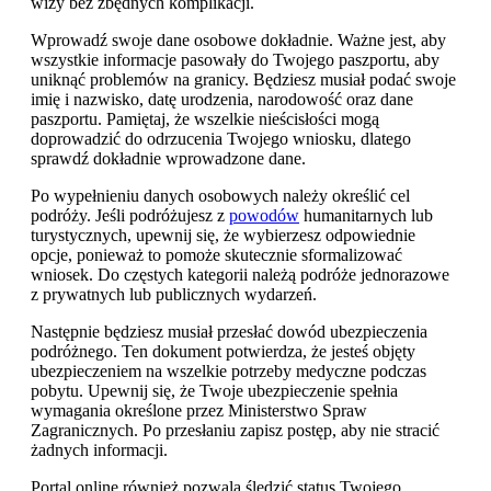
wizy bez zbędnych komplikacji.
Wprowadź swoje dane osobowe dokładnie. Ważne jest, aby
wszystkie informacje pasowały do Twojego paszportu, aby
uniknąć problemów na granicy. Będziesz musiał podać swoje
imię i nazwisko, datę urodzenia, narodowość oraz dane
paszportu. Pamiętaj, że wszelkie nieścisłości mogą
doprowadzić do odrzucenia Twojego wniosku, dlatego
sprawdź dokładnie wprowadzone dane.
Po wypełnieniu danych osobowych należy określić cel
podróży. Jeśli podróżujesz z
powodów
humanitarnych lub
turystycznych, upewnij się, że wybierzesz odpowiednie
opcje, ponieważ to pomoże skutecznie sformalizować
wniosek. Do częstych kategorii należą podróże jednorazowe
z prywatnych lub publicznych wydarzeń.
Następnie będziesz musiał przesłać dowód ubezpieczenia
podróżnego. Ten dokument potwierdza, że jesteś objęty
ubezpieczeniem na wszelkie potrzeby medyczne podczas
pobytu. Upewnij się, że Twoje ubezpieczenie spełnia
wymagania określone przez Ministerstwo Spraw
Zagranicznych. Po przesłaniu zapisz postęp, aby nie stracić
żadnych informacji.
Portal online również pozwala śledzić status Twojego