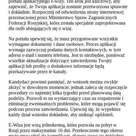
portalu aplikacyjnego e-wizy. Ten krok jest kluczowy, aby
zapewnić, że Twoja aplikacja zostanie przetworzona sprawnie
i dokładnie. Rozpocznij od odwiedzenia strony internetowej
przeznaczonej przez Ministerstwo Spraw Zagranicznych
Federacji Rosyjskiej, która została specjalnie zaprojektowana
dla osób ubiegających się o wizę.
Na portalu upewnij się, że masz przygotowane wszystkie
wymagane dokumenty i dane osobowe. Proces aplikacji
wymaga zazwyczaj podania danych kontaktowych, w tym
adresu e-mail i numeru telefonu. Jest to niezbędne, ponieważ
wszelkie aktualizacje dotyczące zatwierdzenia Twojej
aplikacji lub prośby o dodatkowe informacje będą
przekazywane przez te kanały.
Kandydaci powinni pamiętać, że wniosek można zwykle
złożyć w dowolnym momencie; jednak zaleca się rozpoczęcie
procedury co najmniej kilka tygodni przed planowaną datą
podróży. Pozwoli to na wystarczający czas na rozpatrzenie i
eliminację ewentualnych problemów, które mogą pojawić się
podczas procesu zatwierdzania. Upewnij się, że wypełnisz
każdy dział wniosku dokładnie, aby uniknąć opóźnień.
E-Wiza jest wizą jednokrotną, która pozwala na pobyt w
Rosji przez maksymalnie 16 dni. Przekroczenie tego okresu
może prowadzić do komplikacji, dlatego staraj się dokładnie