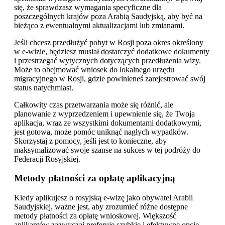
się, że sprawdzasz wymagania specyficzne dla
poszczególnych krajów poza Arabią Saudyjską, aby być na
bieżąco z ewentualnymi aktualizacjami lub zmianami.
Jeśli chcesz przedłużyć pobyt w Rosji poza okres określony
w e-wizie, będziesz musiał dostarczyć dodatkowe dokumenty
i przestrzegać wytycznych dotyczących przedłużenia wizy.
Może to obejmować wniosek do lokalnego urzędu
migracyjnego w Rosji, gdzie powinieneś zarejestrować swój
status natychmiast.
Całkowity czas przetwarzania może się różnić, ale
planowanie z wyprzedzeniem i upewnienie się, że Twoja
aplikacja, wraz ze wszystkimi dokumentami dodatkowymi,
jest gotowa, może pomóc uniknąć nagłych wypadków.
Skorzystaj z pomocy, jeśli jest to konieczne, aby
maksymalizować swoje szanse na sukces w tej podróży do
Federacji Rosyjskiej.
Metody płatności za opłatę aplikacyjną
Kiedy aplikujesz o rosyjską e-wizę jako obywatel Arabii
Saudyjskiej, ważne jest, aby zrozumieć różne dostępne
metody płatności za opłatę wnioskowej. Większość
aplikantów zazwyczaj preferuje szybkie i efektywne opcje,