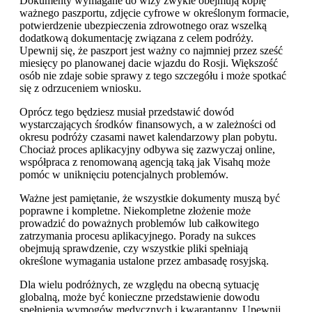
Dokumenty wymagane do wizy zwykle obejmują kopię
ważnego paszportu, zdjęcie cyfrowe w określonym formacie,
potwierdzenie ubezpieczenia zdrowotnego oraz wszelką
dodatkową dokumentację związana z celem podróży.
Upewnij się, że paszport jest ważny co najmniej przez sześć
miesięcy po planowanej dacie wjazdu do Rosji. Większość
osób nie zdaje sobie sprawy z tego szczegółu i może spotkać
się z odrzuceniem wniosku.
Oprócz tego będziesz musiał przedstawić dowód
wystarczających środków finansowych, a w zależności od
okresu podróży czasami nawet kalendarzowy plan pobytu.
Chociaż proces aplikacyjny odbywa się zazwyczaj online,
współpraca z renomowaną agencją taką jak Visahq może
pomóc w uniknięciu potencjalnych problemów.
Ważne jest pamiętanie, że wszystkie dokumenty muszą być
poprawne i kompletne. Niekompletne złożenie może
prowadzić do poważnych problemów lub całkowitego
zatrzymania procesu aplikacyjnego. Porady na sukces
obejmują sprawdzenie, czy wszystkie pliki spełniają
określone wymagania ustalone przez ambasadę rosyjską.
Dla wielu podróżnych, ze względu na obecną sytuację
globalną, może być konieczne przedstawienie dowodu
spełnienia wymogów medycznych i kwarantanny. Upewnij