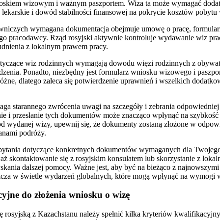
nioskiem wizowym i ważnym paszportem. Wiza ta może wymagać dod
 lekarskie i dowód stabilności finansowej na pokrycie kosztów pobytu 
wniczych wymagana dokumentacja obejmuje umowę o pracę, formular
ego pracodawcy. Rząd rosyjski aktywnie kontroluje wydawanie wiz pr
udnienia z lokalnym prawem pracy.
tyczące wiz rodzinnych wymagają dowodu więzi rodzinnych z obywatel
dzenia. Ponadto, niezbędny jest formularz wniosku wizowego i paszpor
 różne, dlatego zaleca się potwierdzenie uprawnień i wszelkich dodat
ga starannego zwrócenia uwagi na szczegóły i zebrania odpowiedniej
e i przesłanie tych dokumentów może znacząco wpłynąć na szybkość 
d wydanej wizy, upewnij się, że dokumenty zostaną złożone w odpowi
anami podróży.
k pytania dotyczące konkretnych dokumentów wymaganych dla Twojego
aż skontaktowanie się z rosyjskim konsulatem lub skorzystanie z lok
skania dalszej pomocy. Ważne jest, aby być na bieżąco z najnowszymi 
zcza w świetle wydarzeń globalnych, które mogą wpłynąć na wymogi
cyjne do złożenia wniosku o wizę
zę rosyjską z Kazachstanu należy spełnić kilka kryteriów kwalifikacyj