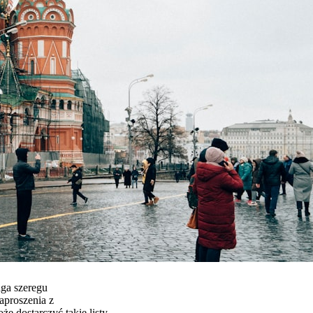
ga szeregu
aproszenia z
e dostarczyć takie listy