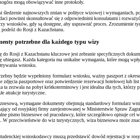
rnogóra mogą obowiązywać inne protokoły.
est śledzenie najnowszych zmian w polityce wizowej i wymaganiach, p
aci powinni skonsultować się z odpowiednimi konsulatami i rozważyć
rzy wniosków, gdy są dostępne, aby usprawnić proces. Zrozumienie t
 podróż do Rosji z Kazachstanu.
enty potrzebne dla każdego typu wizy
zę do Rosji z Kazachstanu kluczowe jest zebranie specyficznych dok
 się ubiegasz. Każda kategoria ma unikalne wymagania, które mogą wpł
atrywania wniosku.
rzebny będzie wypełniony formularz wniosku, ważny paszport z okres
ne zdjęcia paszportowe oraz potwierdzenie rezerwacji hotelowej lub li
za ta zezwala na pobyt krótkoterminowy i jest idealna dla tych, którzy 
e atrakcje turystyczne.
zę biznesową, wymagane dokumenty obejmują standardowy formularz w
aszający od rosyjskiej firmy zarejestrowanej w Ministerstwie Spraw Za
jalne pismo biznesowe od pracodawcy, które szczegółowo opisuje cel w
ji. W przeciwieństwie do wiz turystycznych, wiza biznesowa może zn
tudenckiej wnioskodawcy muszą przedstawić dowód rejestracji w rosyjs