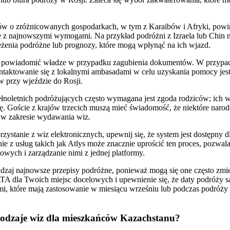
ów o zróżnicowanych gospodarkach, w tym z Karaibów i Afryki, powin
e z najnowszymi wymogami. Na przykład podróżni z Izraela lub Chin 
zeżenia podróżne lub prognozy, które mogą wpłynąć na ich wjazd.
y powiadomić władze w przypadku zagubienia dokumentów. W przypa
ntaktowanie się z lokalnymi ambasadami w celu uzyskania pomocy jes
 przy wjeździe do Rosji.
łnoletnich podróżujących często wymagana jest zgoda rodziców; ich 
. Goście z krajów trzecich muszą mieć świadomość, że niektóre nar
 w zakresie wydawania wiz.
rzystanie z wiz elektronicznych, upewnij się, że system jest dostępny 
ie z usług takich jak Atlys może znacznie uprościć ten proces, pozwal
wych i zarządzanie nimi z jednej platformy.
dzaj najnowsze przepisy podróżne, ponieważ mogą się one często zmie
A dla Twoich miejsc docelowych i upewnienie się, że daty podróży s
, które mają zastosowanie w miesiącu wrześniu lub podczas podróży d
 rodzaje wiz dla mieszkańców Kazachstanu?