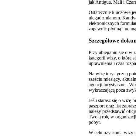
jak Antigua, Mali i Cza
Ostatecznie kluczowe j
ulegać zmianom. Kandyd
elektronicznych formula
zapewnić płynną i udaną
Szczegółowe dokum
Przy ubieganiu się o wi
kategorii wizy, o którą
uprawnienia i czas rozp
Na wizę turystyczną pot
sześciu miesięcy, aktual
agencji turystycznej. Wi
wykraczającą poza zwykł
Jeśli starasz się o wi
paszport oraz list zapr
należy przedstawić ofic
Twoją rolę w organizac
pobyt.
W celu uzyskania wizy s