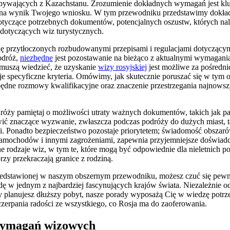
ybywających z Kazachstanu. Zrozumienie dokładnych wymagań jest k
na wynik Twojego wniosku. W tym przewodniku przedstawimy dokład
tyczące potrzebnych dokumentów, potencjalnych oszustw, których nal
dotyczących wiz turystycznych.
ię przytłoczonych rozbudowanymi przepisami i regulacjami dotyczącymi
odróż,
niezbędne
jest pozostawanie na bieżąco z aktualnymi wymagani
muszą wiedzieć, że uzyskanie
wizy rosyjskiej
jest możliwe za pośredn
je specyficzne kryteria. Omówimy, jak skutecznie poruszać się w tym o
zbędne rozmowy kwalifikacyjne oraz znaczenie przestrzegania najnow
óży pamiętaj o możliwości utraty ważnych dokumentów, takich jak pa
wić znaczące wyzwanie, zwłaszcza podczas podróży do dużych miast, 
. Ponadto bezpieczeństwo pozostaje priorytetem; świadomość obszaró
samochodów i innymi zagrożeniami, zapewnia przyjemniejsze doświad
 rodzaje wiz, w tym te, które mogą być odpowiednie dla nieletnich p
rzy przekraczają granice z rodziną.
rzedstawionej w naszym obszernym przewodniku, możesz czuć się pewn
ę w jednym z najbardziej fascynujących krajów świata. Niezależnie od
y planujesz dłuższy pobyt, nasze porady wyposażą Cię w wiedzę potrze
zerpania radości ze wszystkiego, co Rosja ma do zaoferowania.
wymagań wizowych