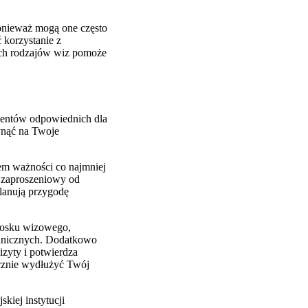
onieważ mogą one często
 korzystanie z
ych rodzajów wiz pomoże
umentów odpowiednich dla
ynąć na Twoje
em ważności co najmniej
st zaproszeniowy od
planują przygodę
niosku wizowego,
granicznych. Dodatkowo
izyty i potwierdza
acznie wydłużyć Twój
kiej instytucji