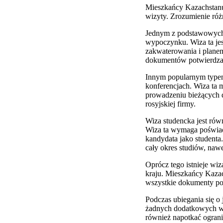
Mieszkańcy Kazachstanu
wizyty. Zrozumienie róż
Jednym z podstawowych t
wypoczynku. Wiza ta je
zakwaterowania i planem
dokumentów potwierdza
Innym popularnym typem 
konferencjach. Wiza ta 
prowadzeniu bieżących 
rosyjskiej firmy.
Wiza studencka jest rów
Wiza ta wymaga poświadc
kandydata jako studenta
cały okres studiów, naw
Oprócz tego istnieje wiz
kraju. Mieszkańcy Kazac
wszystkie dokumenty po
Podczas ubiegania się o
żadnych dodatkowych wy
również napotkać ogran