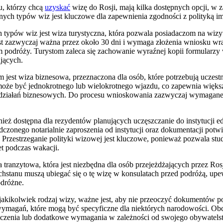
, którzy chcą
uzyskać
wizę do Rosji, mają kilka dostępnych opcji, w z
nych typów wiz jest kluczowe dla zapewnienia zgodności z polityką im
ypów wiz jest wiza turystyczna, która pozwala posiadaczom na wizyt
st zazwyczaj ważna przez około 30 dni i wymaga złożenia wniosku wr
 podróży. Turystom zaleca się zachowanie wyraźnej kopii formularzy
jących.
jest wiza biznesowa, przeznaczona dla osób, które potrzebują uczest
może być jednokrotnego lub wielokrotnego wjazdu, co zapewnia więks
działań biznesowych. Do procesu wnioskowania zazwyczaj wymagane j
nież dostępna dla rezydentów planujących uczęszczanie do instytucji 
zonego notarialnie zaproszenia od instytucji oraz dokumentacji potwie
. Przestrzeganie polityki wizowej jest kluczowe, ponieważ pozwala st
et podczas wakacji.
a tranzytowa, która jest niezbędna dla osób przejeżdżających przez Ro
hstanu muszą ubiegać się o tę wizę w konsulatach przed podróżą, upewn
dróżne.
 jakikolwiek rodzaj wizy, ważne jest, aby nie przeoczyć dokumentów 
magań, które mogą być specyficzne dla niektórych narodowości. O
iczenia lub dodatkowe wymagania w zależności od swojego obywatelst