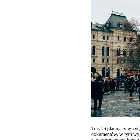
Turyści planujący wizy
dokumentów, w tym wype
zarejestrowanego hotelu 