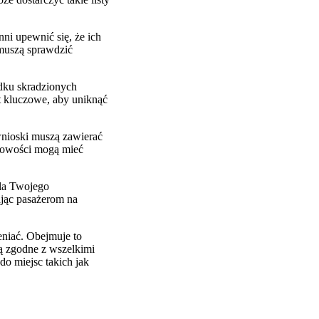
ni upewnić się, że ich
muszą sprawdzić
dku skradzionych
t kluczowe, aby uniknąć
wnioski muszą zawierać
odowości mogą mieć
dla Twojego
ając pasażerom na
niać. Obejmuje to
ą zgodne z wszelkimi
o miejsc takich jak