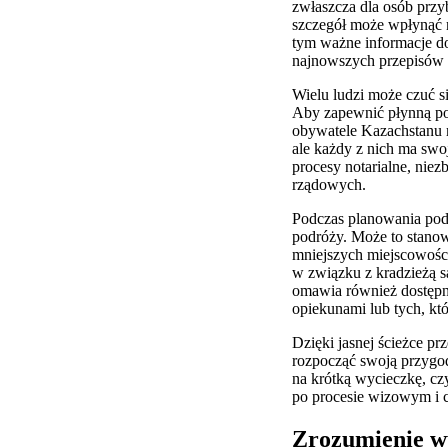
zwłaszcza dla osób prz
szczegół może wpłynąć 
tym ważne informacje do
najnowszych przepisów 
Wielu ludzi może czuć s
Aby zapewnić płynną p
obywatele Kazachstanu 
ale każdy z nich ma swo
procesy notarialne, nie
rządowych.
Podczas planowania podr
podróży. Może to stano
mniejszych miejscowości
w związku z kradzieżą 
omawia również dostępne
opiekunami lub tych, któ
Dzięki jasnej ścieżce p
rozpocząć swoją przygod
na krótką wycieczkę, cz
po procesie wizowym i c
Zrozumienie 