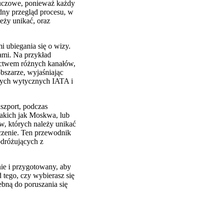
luczowe, ponieważ każdy
ny przegląd procesu, w
eży unikać, oraz
 ubiegania się o wizy.
ami. Na przykład
ictwem różnych kanałów,
bszarze, wyjaśniając
szych wytycznych IATA i
szport, podczas
takich jak Moskwa, lub
w, których należy unikać
czenie. Ten przewodnik
odróżujących z
ie i przygotowany, aby
 tego, czy wybierasz się
bną do poruszania się