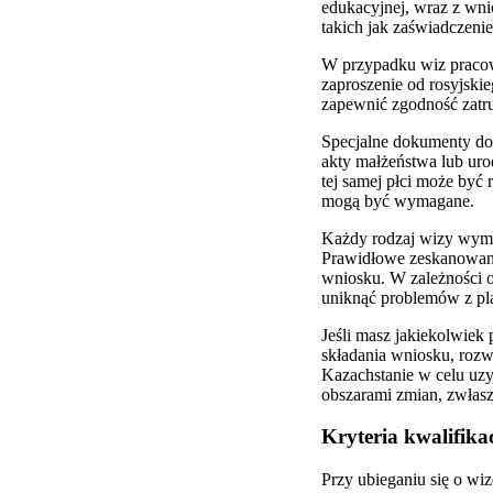
edukacyjnej, wraz z w
takich jak zaświadczenie
W przypadku wiz praco
zaproszenie od rosyjski
zapewnić zgodność zatr
Specjalne dokumenty do
akty małżeństwa lub uro
tej samej płci może być
mogą być wymagane.
Każdy rodzaj wizy wyma
Prawidłowe zeskanowani
wniosku. W zależności o
uniknąć problemów z pl
Jeśli masz jakiekolwie
składania wniosku, rozw
Kazachstanie w celu uzy
obszarami zmian, zwłas
Kryteria kwalifika
Przy ubieganiu się o wi