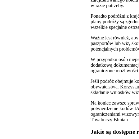
w razie potrzeby.
Ponadto podróżni z kraj
plany podróży są zgodn
wszelkie specjalne ostr
Ważne jest również, ab
paszportów lub wiz, sko
potencjalnych problemów
W przypadku osób niepe
dodatkową dokumentację
ograniczone możliwości
Jeśli podróż obejmuje ko
obywatelstwa. Korzystan
składanie wniosków wizo
Na koniec zawsze spraw
potwierdzenie kodów IAT
ograniczeniami wizowymi
Tuvalu czy Bhutan.
Jakie są dostępne