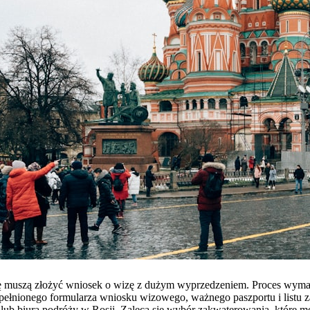
tę muszą złożyć wniosek o wizę z dużym wyprzedzeniem. Proces wyma
łnionego formularza wniosku wizowego, ważnego paszportu i listu z
lub biura podróży w Rosji. Zaleca się wybór zakwaterowania, które moż