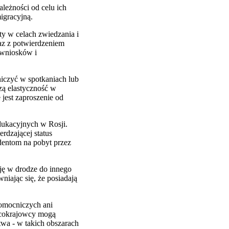
ależności od celu ich
igracyjną.
y w celach zwiedzania i
az z potwierdzeniem
 wniosków i
niczyć w spotkaniach lub
zą elastyczność w
est zaproszenie od
edukacyjnych w Rosji.
rdzającej status
udentom na pobyt przez
sję w drodze do innego
iając się, że posiadają
pomocniczych ani
bcokrajowcy mogą
wa - w takich obszarach