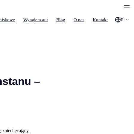
tniskowe
Wynajem aut
Blog
O nas
Kontakt
PL
hstanu –
 zniechęcający,