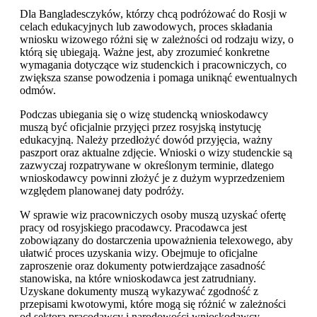
Dla Bangladesczyków, którzy chcą podróżować do Rosji w
celach edukacyjnych lub zawodowych, proces składania
wniosku wizowego różni się w zależności od rodzaju wizy, o
którą się ubiegają. Ważne jest, aby zrozumieć konkretne
wymagania dotyczące wiz studenckich i pracowniczych, co
zwiększa szanse powodzenia i pomaga uniknąć ewentualnych
odmów.
Podczas ubiegania się o wizę studencką wnioskodawcy
muszą być oficjalnie przyjęci przez rosyjską instytucję
edukacyjną. Należy przedłożyć dowód przyjęcia, ważny
paszport oraz aktualne zdjęcie. Wnioski o wizy studenckie są
zazwyczaj rozpatrywane w określonym terminie, dlatego
wnioskodawcy powinni złożyć je z dużym wyprzedzeniem
względem planowanej daty podróży.
W sprawie wiz pracowniczych osoby muszą uzyskać ofertę
pracy od rosyjskiego pracodawcy. Pracodawca jest
zobowiązany do dostarczenia upoważnienia telexowego, aby
ułatwić proces uzyskania wizy. Obejmuje to oficjalne
zaproszenie oraz dokumenty potwierdzające zasadność
stanowiska, na które wnioskodawca jest zatrudniany.
Uzyskane dokumenty muszą wykazywać zgodność z
przepisami kwotowymi, które mogą się różnić w zależności
od sektora pracodawcy i narodowości wnioskodawcy.