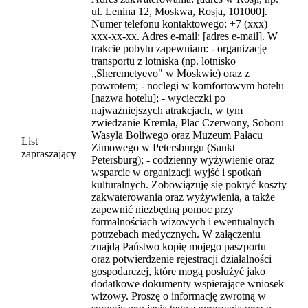
ul. Lenina 12, Moskwa, Rosja, 101000].
Numer telefonu kontaktowego: +7 (xxx)
xxx-xx-xx. Adres e-mail: [adres e-mail]. W
trakcie pobytu zapewniam: - organizację
transportu z lotniska (np. lotnisko
„Sheremetyevo" w Moskwie) oraz z
powrotem; - noclegi w komfortowym hotelu
[nazwa hotelu]; - wycieczki po
najważniejszych atrakcjach, w tym
zwiedzanie Kremla, Plac Czerwony, Soboru
Wasyla Boliwego oraz Muzeum Pałacu
List
Zimowego w Petersburgu (Sankt
zapraszający
Petersburg); - codzienny wyżywienie oraz
wsparcie w organizacji wyjść i spotkań
kulturalnych. Zobowiązuję się pokryć koszty
zakwaterowania oraz wyżywienia, a także
zapewnić niezbędną pomoc przy
formalnościach wizowych i ewentualnych
potrzebach medycznych. W załączeniu
znajdą Państwo kopię mojego paszportu
oraz potwierdzenie rejestracji działalności
gospodarczej, które mogą posłużyć jako
dodatkowe dokumenty wspierające wniosek
wizowy. Proszę o informację zwrotną w