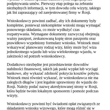
podpisywania umów. Pierwszy etap polega na zebraniu
niezbędnych informacji, w tym dowodu celu wizyty, takiego
jak list zapraszający od zarejestrowanej firmy w Rosji.
Wnioskodawcy powinni zadbać, aby ich dokumenty były
kompletne, ponieważ niekompletne wnioski mogą wymagać
ponownego składania, co może wydłużyć czas
rozpatrywania. Wymagane dokumenty zazwyczaj obejmują
ważny paszport, zeskanowaną kopię stron paszportu oraz
prawidłowo wypełniony formularz wniosku. Wniosek musi
wskazywać planowany rodzaj wizy, który może być wiza
jednokrotnego wjazdu lub wiza wielokrotnego wjazdu, w
zależności od potrzeb wnioskodawcy.
Dodatkowo niezbędne jest przedstawienie dowodów
stabilności finansowej, takich jak paski wypłat lub wyciągi
bankowe, aby wykazać zdolność pokrycia kosztów pobytu.
Wniosek musi również wykazać, że wnioskodawca nie ma
zaległych długów i jest legalnie uprawniony do wjazdu do
Rosji. Należy podać nazwę akredytowanej strony w Rosji,
która będzie twoim lokalnym sponsorem i pomoże podczas
wizyty.
Wnioskodawcy powinni być świadomi opłat związanych ze
składaniem wniosku wizowego, które mogą różnić się w