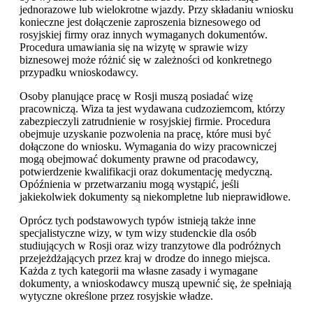
jednorazowe lub wielokrotne wjazdy. Przy składaniu wniosku
konieczne jest dołączenie zaproszenia biznesowego od
rosyjskiej firmy oraz innych wymaganych dokumentów.
Procedura umawiania się na wizytę w sprawie wizy
biznesowej może różnić się w zależności od konkretnego
przypadku wnioskodawcy.
Osoby planujące pracę w Rosji muszą posiadać wizę
pracowniczą. Wiza ta jest wydawana cudzoziemcom, którzy
zabezpieczyli zatrudnienie w rosyjskiej firmie. Procedura
obejmuje uzyskanie pozwolenia na pracę, które musi być
dołączone do wniosku. Wymagania do wizy pracowniczej
mogą obejmować dokumenty prawne od pracodawcy,
potwierdzenie kwalifikacji oraz dokumentację medyczną.
Opóźnienia w przetwarzaniu mogą wystąpić, jeśli
jakiekolwiek dokumenty są niekompletne lub nieprawidłowe.
Oprócz tych podstawowych typów istnieją także inne
specjalistyczne wizy, w tym wizy studenckie dla osób
studiujących w Rosji oraz wizy tranzytowe dla podróżnych
przejeżdżających przez kraj w drodze do innego miejsca.
Każda z tych kategorii ma własne zasady i wymagane
dokumenty, a wnioskodawcy muszą upewnić się, że spełniają
wytyczne określone przez rosyjskie władze.