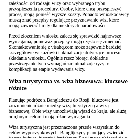
zależności od rodzaju wizy oraz wybranego trybu
przyspieszenia procedury. Osoby, które chcą przyspieszyć
proces, mogą ponieść wyższe koszty. Ponadto wnioskodawcy
muszą znać przepisy regulujące przyznawanie wiz, które
mogą zawierać limity dla niektórych narodowości.
Przed złożeniem wniosku zaleca się sprawdzić najnowsze
wymagania, ponieważ przepisy mogą często się zmieniać.
Skontaktowanie się z visahq.com może zapewnić bardziej
szczegółowe wskazówki i aktualizacje dotyczące procesu
składania wniosku. Ogólnie rzecz biorąc, dokładne
przestrzeganie tych wymagań zminimalizuje ryzyko
komplikacji na etapie wydawania wizy.
Wiza turystyczna vs. wiza biznesowa: kluczowe
różnice
Planując podróże z Bangladeszu do Rosji, kluczowe jest
zrozumienie różnic między wizą turystyczną a wizą
biznesową. Obie wizy umożliwiają wjazd do kraju, ale służą
odrębnym celom i mają różne wymagania.
Wiza turystyczna jest przeznaczona przede wszystkim do
celów wypoczynkowych. Banglijczycy planujący zwiedzić