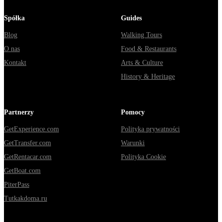
Spółka
Guides
Blog
Walking Tours
O nas
Food & Restaurants
Kontakt
Arts & Culture
History & Heritage
Partnerzy
Pomocy
GetExperience.com
Polityka prywatności
GetTransfer.com
Warunki
GetRentacar.com
Polityka Cookie
GetBoat.com
PiterPass
Tutkakdoma.ru