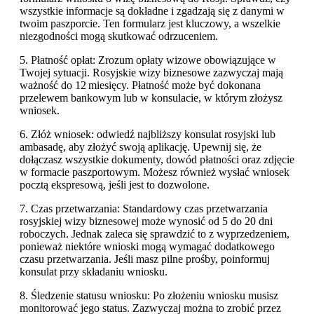
wszystkie informacje są dokładne i zgadzają się z danymi w
twoim paszporcie. Ten formularz jest kluczowy, a wszelkie
niezgodności mogą skutkować odrzuceniem.
5. Płatność opłat: Zrozum opłaty wizowe obowiązujące w
Twojej sytuacji. Rosyjskie wizy biznesowe zazwyczaj mają
ważność do 12 miesięcy. Płatność może być dokonana
przelewem bankowym lub w konsulacie, w którym złożysz
wniosek.
6. Złóż wniosek: odwiedź najbliższy konsulat rosyjski lub
ambasadę, aby złożyć swoją aplikację. Upewnij się, że
dołączasz wszystkie dokumenty, dowód płatności oraz zdjęcie
w formacie paszportowym. Możesz również wysłać wniosek
pocztą ekspresową, jeśli jest to dozwolone.
7. Czas przetwarzania: Standardowy czas przetwarzania
rosyjskiej wizy biznesowej może wynosić od 5 do 20 dni
roboczych. Jednak zaleca się sprawdzić to z wyprzedzeniem,
ponieważ niektóre wnioski mogą wymagać dodatkowego
czasu przetwarzania. Jeśli masz pilne prośby, poinformuj
konsulat przy składaniu wniosku.
8. Śledzenie statusu wniosku: Po złożeniu wniosku musisz
monitorować jego status. Zazwyczaj można to zrobić przez