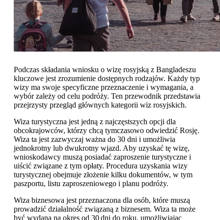
Podczas składania wniosku o wizę rosyjską z Bangladeszu
kluczowe jest zrozumienie dostępnych rodzajów. Każdy typ
wizy ma swoje specyficzne przeznaczenie i wymagania, a
wybór zależy od celu podróży. Ten przewodnik przedstawia
przejrzysty przegląd głównych kategorii wiz rosyjskich.
Wiza turystyczna jest jedną z najczęstszych opcji dla
obcokrajowców, którzy chcą tymczasowo odwiedzić Rosję.
Wiza ta jest zazwyczaj ważna do 30 dni i umożliwia
jednokrotny lub dwukrotny wjazd. Aby uzyskać tę wizę,
wnioskodawcy muszą posiadać zaproszenie turystyczne i
uiścić związane z tym opłaty. Procedura uzyskania wizy
turystycznej obejmuje złożenie kilku dokumentów, w tym
paszportu, listu zaproszeniowego i planu podróży.
Wiza biznesowa jest przeznaczona dla osób, które muszą
prowadzić działalność związaną z biznesem. Wiza ta może
być wydana na okres od 30 dni do roku, umożliwiając