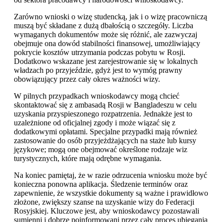
Zarówno wnioski o wizę studencką, jak i o wizę pracowniczą
muszą być składane z dużą dbałością o szczegóły. Liczba
wymaganych dokumentów może się różnić, ale zazwyczaj
obejmuje ona dowód stabilności finansowej, umożliwiający
pokrycie kosztów utrzymania podczas pobytu w Rosji.
Dodatkowo wskazane jest zarejestrowanie się w lokalnych
władzach po przyjeździe, gdyż jest to wymóg prawny
obowiązujący przez cały okres ważności wizy.
W pilnych przypadkach wnioskodawcy mogą chcieć
skontaktować się z ambasadą Rosji w Bangladeszu w celu
uzyskania przyspieszonego rozpatrzenia. Jednakże jest to
uzależnione od oficjalnej zgody i może wiązać się z
dodatkowymi opłatami. Specjalne przypadki mają również
zastosowanie do osób przyjeżdżających na staże lub kursy
językowe; mogą one obejmować określone rodzaje wiz
turystycznych, które mają odrębne wymagania.
Na koniec pamiętaj, że w razie odrzucenia wniosku może być
konieczna ponowna aplikacja. Śledzenie terminów oraz
zapewnienie, że wszystkie dokumenty są ważne i prawidłowo
złożone, zwiększy szanse na uzyskanie wizy do Federacji
Rosyjskiej. Kluczowe jest, aby wnioskodawcy pozostawali
sumienni i dobrze poinformowani przez cały proces ubiegania