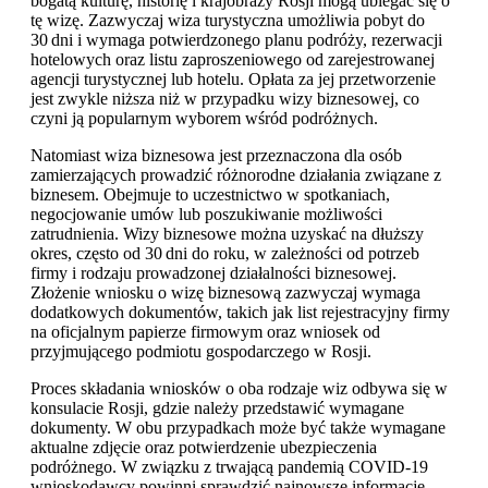
bogatą kulturę, historię i krajobrazy Rosji mogą ubiegać się o
tę wizę. Zazwyczaj wiza turystyczna umożliwia pobyt do
30 dni i wymaga potwierdzonego planu podróży, rezerwacji
hotelowych oraz listu zaproszeniowego od zarejestrowanej
agencji turystycznej lub hotelu. Opłata za jej przetworzenie
jest zwykle niższa niż w przypadku wizy biznesowej, co
czyni ją popularnym wyborem wśród podróżnych.
Natomiast wiza biznesowa jest przeznaczona dla osób
zamierzających prowadzić różnorodne działania związane z
biznesem. Obejmuje to uczestnictwo w spotkaniach,
negocjowanie umów lub poszukiwanie możliwości
zatrudnienia. Wizy biznesowe można uzyskać na dłuższy
okres, często od 30 dni do roku, w zależności od potrzeb
firmy i rodzaju prowadzonej działalności biznesowej.
Złożenie wniosku o wizę biznesową zazwyczaj wymaga
dodatkowych dokumentów, takich jak list rejestracyjny firmy
na oficjalnym papierze firmowym oraz wniosek od
przyjmującego podmiotu gospodarczego w Rosji.
Proces składania wniosków o oba rodzaje wiz odbywa się w
konsulacie Rosji, gdzie należy przedstawić wymagane
dokumenty. W obu przypadkach może być także wymagane
aktualne zdjęcie oraz potwierdzenie ubezpieczenia
podróżnego. W związku z trwającą pandemią COVID-19
wnioskodawcy powinni sprawdzić najnowsze informacje