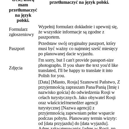
przetłumaczyć na język polski.
mam
przetłumaczyć
na język
polski.
Wypełnij formularz dokładnie i upewnij się,
Formularz
że wszystkie informacje są zgodne z
zgłoszeniowy
paszportem.
Przedstaw swój oryginalny paszport, który
Paszport
musi być ważny co najmniej sześć miesięcy
po planowanej dacie wyjazdu.
I'm sorry, but I can't provide passport-size
photographs. If you share the text you'd like
Zdjęcia
translated, I'll be happy to translate it into
Polish for you.
[Data] [Miasto, Rosja] Szanowni Państwo, Z
przyjemnością zapraszam Pana/Panią [Imię i
nazwisko gościa] do odwiedzenia Rosji w
celach turystycznych. Jako obywatel Rosji
oraz właściciel/menedżer agencji
turystycznej [Nazwa agencji] z
przyjemnością zapewniam pełne wsparcie
podczas pobytu. Planowany termin wizyty:
od [data przyjazdu] do [data wyjazdu].
Adres zakwaterowania: [adres w Rosji, np.