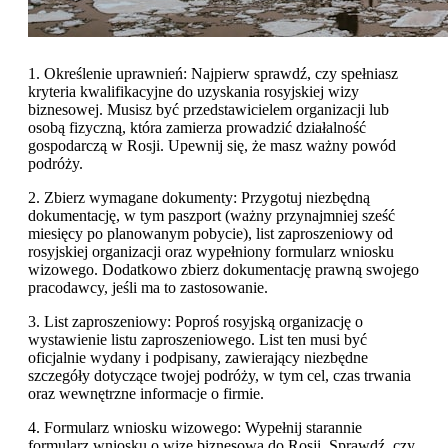
1. Określenie uprawnień: Najpierw sprawdź, czy spełniasz
kryteria kwalifikacyjne do uzyskania rosyjskiej wizy
biznesowej. Musisz być przedstawicielem organizacji lub
osobą fizyczną, która zamierza prowadzić działalność
gospodarczą w Rosji. Upewnij się, że masz ważny powód
podróży.
2. Zbierz wymagane dokumenty: Przygotuj niezbędną
dokumentację, w tym paszport (ważny przynajmniej sześć
miesięcy po planowanym pobycie), list zaproszeniowy od
rosyjskiej organizacji oraz wypełniony formularz wniosku
wizowego. Dodatkowo zbierz dokumentację prawną swojego
pracodawcy, jeśli ma to zastosowanie.
3. List zaproszeniowy: Poproś rosyjską organizację o
wystawienie listu zaproszeniowego. List ten musi być
oficjalnie wydany i podpisany, zawierający niezbędne
szczegóły dotyczące twojej podróży, w tym cel, czas trwania
oraz wewnętrzne informacje o firmie.
4. Formularz wniosku wizowego: Wypełnij starannie
formularz wniosku o wizę biznesową do Rosji. Sprawdź, czy