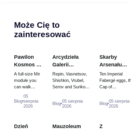
Może Cię to
zainteresować
Pawilon
Arcydzieła
Skarby
Kosmos na
Galerii
Arsenału
WDNCh:
Tretiakowskiej:
Kremla: jajk
A full-size Mir
Repin, Vasnetsov,
Ten Imperial
Wewnątrz
Obrazy, dla
Fabergé,
module you
Shishkin, Vrubel,
Fabergé eggs, t
can walk
Serov and Surikov
Cap of
największej
których warto
trony i szaty
through, the
— the works that
Monomakh, the
rosyjskiej
zaplanować
koronacyjne
05
Energia–Buran
stop people, where
double throne of
Blog
sierpnia
05 sierpnia
05 sierpnia
wystawy
wizytę
Blog
Blog
model,
2026
they hang, and why
2026
two boy tsars a
2026
kosmicznej
scorched
booking the...
the coronation
descent
dress of
capsules and
Catherine...
Dzień
Mauzoleum
Z