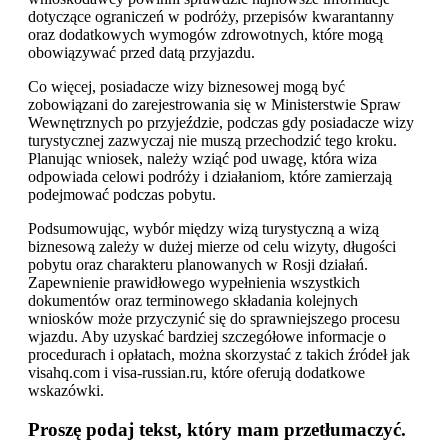
dotyczące ograniczeń w podróży, przepisów kwarantanny
oraz dodatkowych wymogów zdrowotnych, które mogą
obowiązywać przed datą przyjazdu.
Co więcej, posiadacze wizy biznesowej mogą być
zobowiązani do zarejestrowania się w Ministerstwie Spraw
Wewnętrznych po przyjeździe, podczas gdy posiadacze wizy
turystycznej zazwyczaj nie muszą przechodzić tego kroku.
Planując wniosek, należy wziąć pod uwagę, która wiza
odpowiada celowi podróży i działaniom, które zamierzają
podejmować podczas pobytu.
Podsumowując, wybór między wizą turystyczną a wizą
biznesową zależy w dużej mierze od celu wizyty, długości
pobytu oraz charakteru planowanych w Rosji działań.
Zapewnienie prawidłowego wypełnienia wszystkich
dokumentów oraz terminowego składania kolejnych
wniosków może przyczynić się do sprawniejszego procesu
wjazdu. Aby uzyskać bardziej szczegółowe informacje o
procedurach i opłatach, można skorzystać z takich źródeł jak
visahq.com i visa-russian.ru, które oferują dodatkowe
wskazówki.
Proszę podaj tekst, który mam przetłumaczyć.