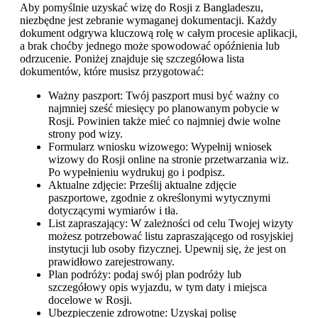
Aby pomyślnie uzyskać wizę do Rosji z Bangladeszu,
niezbędne jest zebranie wymaganej dokumentacji. Każdy
dokument odgrywa kluczową rolę w całym procesie aplikacji,
a brak choćby jednego może spowodować opóźnienia lub
odrzucenie. Poniżej znajduje się szczegółowa lista
dokumentów, które musisz przygotować:
Ważny paszport: Twój paszport musi być ważny co
najmniej sześć miesięcy po planowanym pobycie w
Rosji. Powinien także mieć co najmniej dwie wolne
strony pod wizy.
Formularz wniosku wizowego: Wypełnij wniosek
wizowy do Rosji online na stronie przetwarzania wiz.
Po wypełnieniu wydrukuj go i podpisz.
Aktualne zdjęcie: Prześlij aktualne zdjęcie
paszportowe, zgodnie z określonymi wytycznymi
dotyczącymi wymiarów i tła.
List zapraszający: W zależności od celu Twojej wizyty
możesz potrzebować listu zapraszającego od rosyjskiej
instytucji lub osoby fizycznej. Upewnij się, że jest on
prawidłowo zarejestrowany.
Plan podróży: podaj swój plan podróży lub
szczegółowy opis wyjazdu, w tym daty i miejsca
docelowe w Rosji.
Ubezpieczenie zdrowotne: Uzyskaj polisę