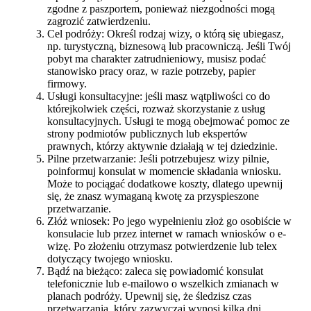
zgodne z paszportem, ponieważ niezgodności mogą
zagrozić zatwierdzeniu.
Cel podróży: Określ rodzaj wizy, o którą się ubiegasz,
np. turystyczną, biznesową lub pracowniczą. Jeśli Twój
pobyt ma charakter zatrudnieniowy, musisz podać
stanowisko pracy oraz, w razie potrzeby, papier
firmowy.
Usługi konsultacyjne: jeśli masz wątpliwości co do
którejkolwiek części, rozważ skorzystanie z usług
konsultacyjnych. Usługi te mogą obejmować pomoc ze
strony podmiotów publicznych lub ekspertów
prawnych, którzy aktywnie działają w tej dziedzinie.
Pilne przetwarzanie: Jeśli potrzebujesz wizy pilnie,
poinformuj konsulat w momencie składania wniosku.
Może to pociągać dodatkowe koszty, dlatego upewnij
się, że znasz wymaganą kwotę za przyspieszone
przetwarzanie.
Złóż wniosek: Po jego wypełnieniu złoż go osobiście w
konsulacie lub przez internet w ramach wniosków o e-
wizę. Po złożeniu otrzymasz potwierdzenie lub telex
dotyczący twojego wniosku.
Bądź na bieżąco: zaleca się powiadomić konsulat
telefonicznie lub e-mailowo o wszelkich zmianach w
planach podróży. Upewnij się, że śledzisz czas
przetwarzania, który zazwyczaj wynosi kilka dni.