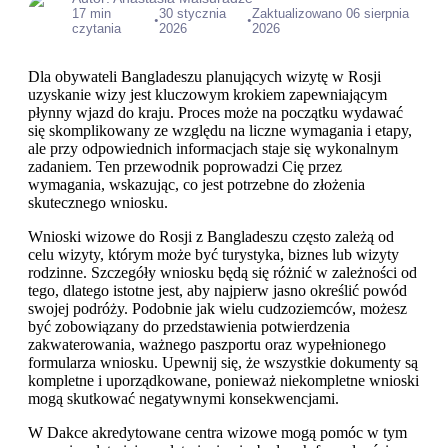
17 min
30 stycznia
Zaktualizowano 06 sierpnia
•
•
czytania
2026
2026
Dla obywateli Bangladeszu planujących wizytę w Rosji
uzyskanie wizy jest kluczowym krokiem zapewniającym
płynny wjazd do kraju. Proces może na początku wydawać
się skomplikowany ze względu na liczne wymagania i etapy,
ale przy odpowiednich informacjach staje się wykonalnym
zadaniem. Ten przewodnik poprowadzi Cię przez
wymagania, wskazując, co jest potrzebne do złożenia
skutecznego wniosku.
Wnioski wizowe do Rosji z Bangladeszu często zależą od
celu wizyty, którym może być turystyka, biznes lub wizyty
rodzinne. Szczegóły wniosku będą się różnić w zależności od
tego, dlatego istotne jest, aby najpierw jasno określić powód
swojej podróży. Podobnie jak wielu cudzoziemców, możesz
być zobowiązany do przedstawienia potwierdzenia
zakwaterowania, ważnego paszportu oraz wypełnionego
formularza wniosku. Upewnij się, że wszystkie dokumenty są
kompletne i uporządkowane, ponieważ niekompletne wnioski
mogą skutkować negatywnymi konsekwencjami.
W Dakce akredytowane centra wizowe mogą pomóc w tym