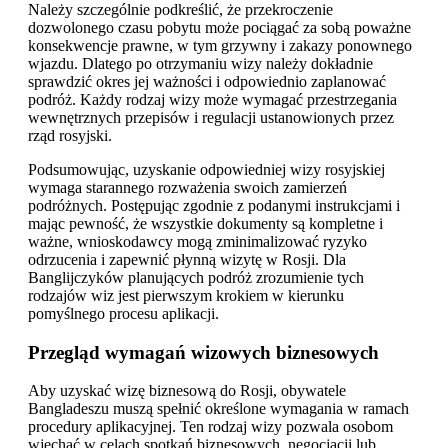
Należy szczególnie podkreślić, że przekroczenie
dozwolonego czasu pobytu może pociągać za sobą poważne
konsekwencje prawne, w tym grzywny i zakazy ponownego
wjazdu. Dlatego po otrzymaniu wizy należy dokładnie
sprawdzić okres jej ważności i odpowiednio zaplanować
podróż. Każdy rodzaj wizy może wymagać przestrzegania
wewnętrznych przepisów i regulacji ustanowionych przez
rząd rosyjski.
Podsumowując, uzyskanie odpowiedniej wizy rosyjskiej
wymaga starannego rozważenia swoich zamierzeń
podróżnych. Postępując zgodnie z podanymi instrukcjami i
mając pewność, że wszystkie dokumenty są kompletne i
ważne, wnioskodawcy mogą zminimalizować ryzyko
odrzucenia i zapewnić płynną wizytę w Rosji. Dla
Banglijczyków planujących podróż zrozumienie tych
rodzajów wiz jest pierwszym krokiem w kierunku
pomyślnego procesu aplikacji.
Przegląd wymagań wizowych biznesowych
Aby uzyskać wizę biznesową do Rosji, obywatele
Bangladeszu muszą spełnić określone wymagania w ramach
procedury aplikacyjnej. Ten rodzaj wizy pozwala osobom
wjechać w celach spotkań biznesowych, negocjacji lub