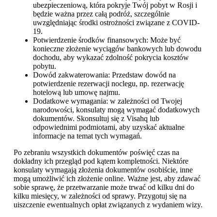
ubezpieczeniową, która pokryje Twój pobyt w Rosji i
będzie ważna przez całą podróż, szczególnie
uwzględniając środki ostrożności związane z COVID-
19.
Potwierdzenie środków finansowych: Może być
konieczne złożenie wyciągów bankowych lub dowodu
dochodu, aby wykazać zdolność pokrycia kosztów
pobytu.
Dowód zakwaterowania: Przedstaw dowód na
potwierdzenie rezerwacji noclegu, np. rezerwację
hotelową lub umowę najmu.
Dodatkowe wymagania: w zależności od Twojej
narodowości, konsulaty mogą wymagać dodatkowych
dokumentów. Skonsultuj się z Visahq lub
odpowiednimi podmiotami, aby uzyskać aktualne
informacje na temat tych wymagań.
Po zebraniu wszystkich dokumentów poświęć czas na
dokładny ich przegląd pod kątem kompletności. Niektóre
konsulaty wymagają złożenia dokumentów osobiście, inne
mogą umożliwić ich złożenie online. Ważne jest, aby zdawać
sobie sprawę, że przetwarzanie może trwać od kilku dni do
kilku miesięcy, w zależności od sprawy. Przygotuj się na
uiszczenie ewentualnych opłat związanych z wydaniem wizy.