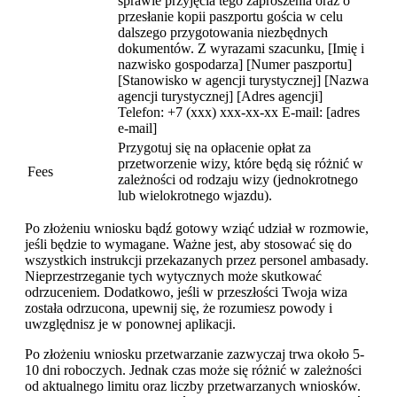
sprawie przyjęcia tego zaproszenia oraz o
przesłanie kopii paszportu gościa w celu
dalszego przygotowania niezbędnych
dokumentów. Z wyrazami szacunku, [Imię i
nazwisko gospodarza] [Numer paszportu]
[Stanowisko w agencji turystycznej] [Nazwa
agencji turystycznej] [Adres agencji]
Telefon: +7 (xxx) xxx-xx-xx E-mail: [adres
e-mail]
Przygotuj się na opłacenie opłat za
przetworzenie wizy, które będą się różnić w
Fees
zależności od rodzaju wizy (jednokrotnego
lub wielokrotnego wjazdu).
Po złożeniu wniosku bądź gotowy wziąć udział w rozmowie,
jeśli będzie to wymagane. Ważne jest, aby stosować się do
wszystkich instrukcji przekazanych przez personel ambasady.
Nieprzestrzeganie tych wytycznych może skutkować
odrzuceniem. Dodatkowo, jeśli w przeszłości Twoja wiza
została odrzucona, upewnij się, że rozumiesz powody i
uwzględnisz je w ponownej aplikacji.
Po złożeniu wniosku przetwarzanie zazwyczaj trwa około 5-
10 dni roboczych. Jednak czas może się różnić w zależności
od aktualnego limitu oraz liczby przetwarzanych wniosków.