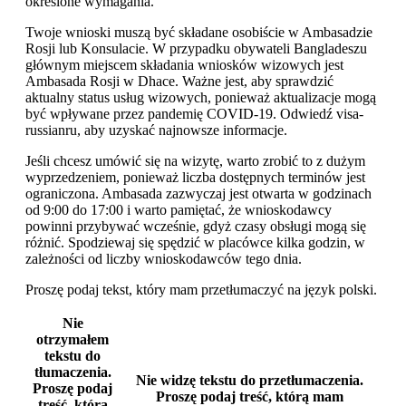
określone wymagania.
Twoje wnioski muszą być składane osobiście w Ambasadzie
Rosji lub Konsulacie. W przypadku obywateli Bangladeszu
głównym miejscem składania wniosków wizowych jest
Ambasada Rosji w Dhace. Ważne jest, aby sprawdzić
aktualny status usług wizowych, ponieważ aktualizacje mogą
być wpływane przez pandemię COVID-19. Odwiedź visa-
russianru, aby uzyskać najnowsze informacje.
Jeśli chcesz umówić się na wizytę, warto zrobić to z dużym
wyprzedzeniem, ponieważ liczba dostępnych terminów jest
ograniczona. Ambasada zazwyczaj jest otwarta w godzinach
od 9:00 do 17:00 i warto pamiętać, że wnioskodawcy
powinni przybywać wcześnie, gdyż czasy obsługi mogą się
różnić. Spodziewaj się spędzić w placówce kilka godzin, w
zależności od liczby wnioskodawców tego dnia.
Proszę podaj tekst, który mam przetłumaczyć na język polski.
Nie
otrzymałem
tekstu do
tłumaczenia.
Nie widzę tekstu do przetłumaczenia.
Proszę podaj
Proszę podaj treść, którą mam
treść, którą