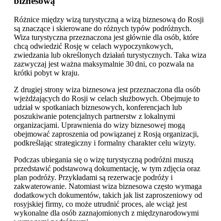
biznesową
Różnice między wizą turystyczną a wizą biznesową do Rosji
są znaczące i skierowane do różnych typów podróżnych.
Wiza turystyczna przeznaczona jest głównie dla osób, które
chcą odwiedzić Rosję w celach wypoczynkowych,
zwiedzania lub określonych działań turystycznych. Taka wiza
zazwyczaj jest ważna maksymalnie 30 dni, co pozwala na
krótki pobyt w kraju.
Z drugiej strony wiza biznesowa jest przeznaczona dla osób
wjeżdżających do Rosji w celach służbowych. Obejmuje to
udział w spotkaniach biznesowych, konferencjach lub
poszukiwanie potencjalnych partnerstw z lokalnymi
organizacjami. Uprawnienia do wizy biznesowej mogą
obejmować zaproszenia od powiązanej z Rosją organizacji,
podkreślając strategiczny i formalny charakter celu wizyty.
Podczas ubiegania się o wizę turystyczną podróżni muszą
przedstawić podstawową dokumentację, w tym zdjęcia oraz
plan podróży. Przykładami są rezerwacje podróży i
zakwaterowanie. Natomiast wiza biznesowa często wymaga
dodatkowych dokumentów, takich jak list zaproszeniowy od
rosyjskiej firmy, co może utrudnić proces, ale wciąż jest
wykonalne dla osób zaznajomionych z międzynarodowymi