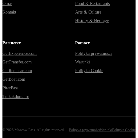
O nas
Food & Restaurants
Kontakt
Arts & Culture
History & Heritage
Partnerzy
Pomocy
GetExperience.com
Polityka prywatności
GetTransfer.com
Warunki
GetRentacar.com
Polityka Cookie
GetBoat.com
PiterPass
Tutkakdoma.ru
©
2026
Moscow Pass
. All rights reserved.
Polityka prywatności
Warunki
Polityka Cookie