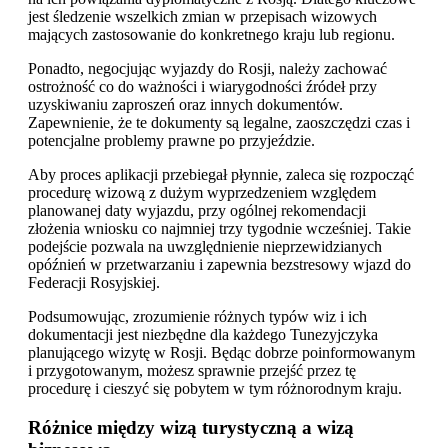
jest śledzenie wszelkich zmian w przepisach wizowych
mających zastosowanie do konkretnego kraju lub regionu.
Ponadto, negocjując wyjazdy do Rosji, należy zachować
ostrożność co do ważności i wiarygodności źródeł przy
uzyskiwaniu zaproszeń oraz innych dokumentów.
Zapewnienie, że te dokumenty są legalne, zaoszczędzi czas i
potencjalne problemy prawne po przyjeździe.
Aby proces aplikacji przebiegał płynnie, zaleca się rozpocząć
procedurę wizową z dużym wyprzedzeniem względem
planowanej daty wyjazdu, przy ogólnej rekomendacji
złożenia wniosku co najmniej trzy tygodnie wcześniej. Takie
podejście pozwala na uwzględnienie nieprzewidzianych
opóźnień w przetwarzaniu i zapewnia bezstresowy wjazd do
Federacji Rosyjskiej.
Podsumowując, zrozumienie różnych typów wiz i ich
dokumentacji jest niezbędne dla każdego Tunezyjczyka
planującego wizytę w Rosji. Będąc dobrze poinformowanym
i przygotowanym, możesz sprawnie przejść przez tę
procedurę i cieszyć się pobytem w tym różnorodnym kraju.
Różnice między wizą turystyczną a wizą