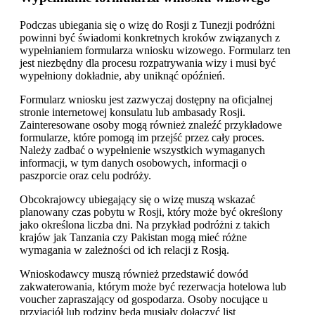
Podczas ubiegania się o wizę do Rosji z Tunezji podróżni
powinni być świadomi konkretnych kroków związanych z
wypełnianiem formularza wniosku wizowego. Formularz ten
jest niezbędny dla procesu rozpatrywania wizy i musi być
wypełniony dokładnie, aby uniknąć opóźnień.
Formularz wniosku jest zazwyczaj dostępny na oficjalnej
stronie internetowej konsulatu lub ambasady Rosji.
Zainteresowane osoby mogą również znaleźć przykładowe
formularze, które pomogą im przejść przez cały proces.
Należy zadbać o wypełnienie wszystkich wymaganych
informacji, w tym danych osobowych, informacji o
paszporcie oraz celu podróży.
Obcokrajowcy ubiegający się o wizę muszą wskazać
planowany czas pobytu w Rosji, który może być określony
jako określona liczba dni. Na przykład podróżni z takich
krajów jak Tanzania czy Pakistan mogą mieć różne
wymagania w zależności od ich relacji z Rosją.
Wnioskodawcy muszą również przedstawić dowód
zakwaterowania, którym może być rezerwacja hotelowa lub
voucher zapraszający od gospodarza. Osoby nocujące u
przyjaciół lub rodziny będą musiały dołączyć list