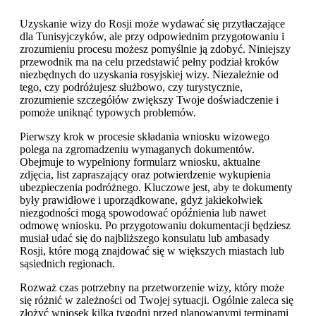
Uzyskanie wizy do Rosji może wydawać się przytłaczające
dla Tunisyjczyków, ale przy odpowiednim przygotowaniu i
zrozumieniu procesu możesz pomyślnie ją zdobyć. Niniejszy
przewodnik ma na celu przedstawić pełny podział kroków
niezbędnych do uzyskania rosyjskiej wizy. Niezależnie od
tego, czy podróżujesz służbowo, czy turystycznie,
zrozumienie szczegółów zwiększy Twoje doświadczenie i
pomoże uniknąć typowych problemów.
Pierwszy krok w procesie składania wniosku wizowego
polega na zgromadzeniu wymaganych dokumentów.
Obejmuje to wypełniony formularz wniosku, aktualne
zdjęcia, list zapraszający oraz potwierdzenie wykupienia
ubezpieczenia podróżnego. Kluczowe jest, aby te dokumenty
były prawidłowe i uporządkowane, gdyż jakiekolwiek
niezgodności mogą spowodować opóźnienia lub nawet
odmowę wniosku. Po przygotowaniu dokumentacji będziesz
musiał udać się do najbliższego konsulatu lub ambasady
Rosji, które mogą znajdować się w większych miastach lub
sąsiednich regionach.
Rozważ czas potrzebny na przetworzenie wizy, który może
się różnić w zależności od Twojej sytuacji. Ogólnie zaleca się
złożyć wniosek kilka tygodni przed planowanymi terminami