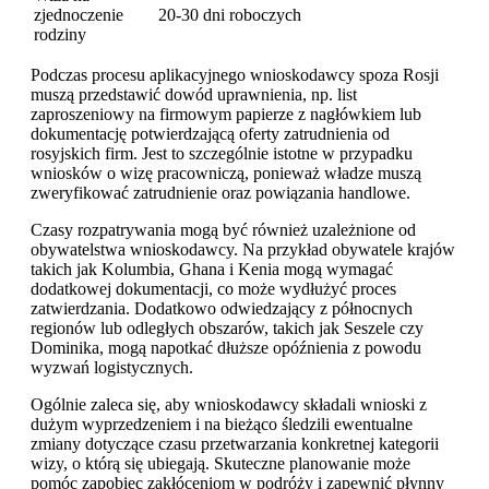
zjednoczenie
20-30 dni roboczych
rodziny
Podczas procesu aplikacyjnego wnioskodawcy spoza Rosji
muszą przedstawić dowód uprawnienia, np. list
zaproszeniowy na firmowym papierze z nagłówkiem lub
dokumentację potwierdzającą oferty zatrudnienia od
rosyjskich firm. Jest to szczególnie istotne w przypadku
wniosków o wizę pracowniczą, ponieważ władze muszą
zweryfikować zatrudnienie oraz powiązania handlowe.
Czasy rozpatrywania mogą być również uzależnione od
obywatelstwa wnioskodawcy. Na przykład obywatele krajów
takich jak Kolumbia, Ghana i Kenia mogą wymagać
dodatkowej dokumentacji, co może wydłużyć proces
zatwierdzania. Dodatkowo odwiedzający z północnych
regionów lub odległych obszarów, takich jak Seszele czy
Dominika, mogą napotkać dłuższe opóźnienia z powodu
wyzwań logistycznych.
Ogólnie zaleca się, aby wnioskodawcy składali wnioski z
dużym wyprzedzeniem i na bieżąco śledzili ewentualne
zmiany dotyczące czasu przetwarzania konkretnej kategorii
wizy, o którą się ubiegają. Skuteczne planowanie może
pomóc zapobiec zakłóceniom w podróży i zapewnić płynny