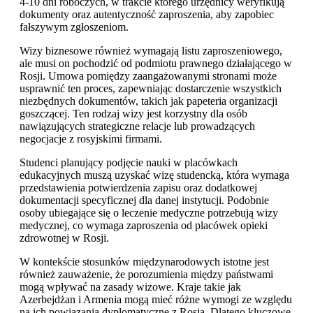
4-10 dni roboczych, w trakcie którego urzędnicy weryfikują
dokumenty oraz autentyczność zaproszenia, aby zapobiec
fałszywym zgłoszeniom.
Wizy biznesowe również wymagają listu zaproszeniowego,
ale musi on pochodzić od podmiotu prawnego działającego w
Rosji. Umowa pomiędzy zaangażowanymi stronami może
usprawnić ten proces, zapewniając dostarczenie wszystkich
niezbędnych dokumentów, takich jak papeteria organizacji
goszczącej. Ten rodzaj wizy jest korzystny dla osób
nawiązujących strategiczne relacje lub prowadzących
negocjacje z rosyjskimi firmami.
Studenci planujący podjęcie nauki w placówkach
edukacyjnych muszą uzyskać wizę studencką, która wymaga
przedstawienia potwierdzenia zapisu oraz dodatkowej
dokumentacji specyficznej dla danej instytucji. Podobnie
osoby ubiegające się o leczenie medyczne potrzebują wizy
medycznej, co wymaga zaproszenia od placówek opieki
zdrowotnej w Rosji.
W kontekście stosunków międzynarodowych istotne jest
również zauważenie, że porozumienia między państwami
mogą wpływać na zasady wizowe. Kraje takie jak
Azerbejdżan i Armenia mogą mieć różne wymogi ze względu
na ich powiązania dyplomatyczne z Rosją. Dlatego kluczowe