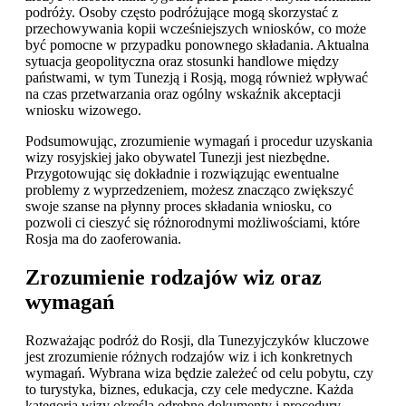
podróży. Osoby często podróżujące mogą skorzystać z
przechowywania kopii wcześniejszych wniosków, co może
być pomocne w przypadku ponownego składania. Aktualna
sytuacja geopolityczna oraz stosunki handlowe między
państwami, w tym Tunezją i Rosją, mogą również wpływać
na czas przetwarzania oraz ogólny wskaźnik akceptacji
wniosku wizowego.
Podsumowując, zrozumienie wymagań i procedur uzyskania
wizy rosyjskiej jako obywatel Tunezji jest niezbędne.
Przygotowując się dokładnie i rozwiązując ewentualne
problemy z wyprzedzeniem, możesz znacząco zwiększyć
swoje szanse na płynny proces składania wniosku, co
pozwoli ci cieszyć się różnorodnymi możliwościami, które
Rosja ma do zaoferowania.
Zrozumienie rodzajów wiz oraz
wymagań
Rozważając podróż do Rosji, dla Tunezyjczyków kluczowe
jest zrozumienie różnych rodzajów wiz i ich konkretnych
wymagań. Wybrana wiza będzie zależeć od celu pobytu, czy
to turystyka, biznes, edukacja, czy cele medyczne. Każda
kategoria wizy określa odrębne dokumenty i procedury