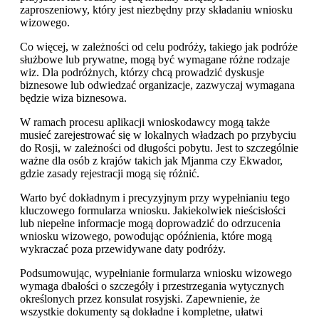
zaproszeniowy, który jest niezbędny przy składaniu wniosku
wizowego.
Co więcej, w zależności od celu podróży, takiego jak podróże
służbowe lub prywatne, mogą być wymagane różne rodzaje
wiz. Dla podróżnych, którzy chcą prowadzić dyskusje
biznesowe lub odwiedzać organizacje, zazwyczaj wymagana
będzie wiza biznesowa.
W ramach procesu aplikacji wnioskodawcy mogą także
musieć zarejestrować się w lokalnych władzach po przybyciu
do Rosji, w zależności od długości pobytu. Jest to szczególnie
ważne dla osób z krajów takich jak Mjanma czy Ekwador,
gdzie zasady rejestracji mogą się różnić.
Warto być dokładnym i precyzyjnym przy wypełnianiu tego
kluczowego formularza wniosku. Jakiekolwiek nieścisłości
lub niepełne informacje mogą doprowadzić do odrzucenia
wniosku wizowego, powodując opóźnienia, które mogą
wykraczać poza przewidywane daty podróży.
Podsumowując, wypełnianie formularza wniosku wizowego
wymaga dbałości o szczegóły i przestrzegania wytycznych
określonych przez konsulat rosyjski. Zapewnienie, że
wszystkie dokumenty są dokładne i kompletne, ułatwi