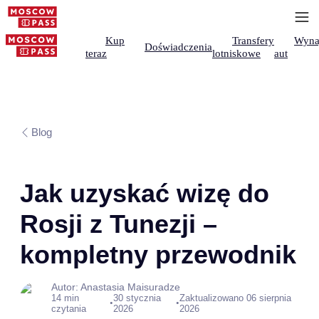
Kup
Transfery
Wyna
Doświadczenia
teraz
lotniskowe
aut
Blog
Jak uzyskać wizę do
Rosji z Tunezji –
kompletny przewodnik
Autor: Anastasia Maisuradze
14 min
30 stycznia
Zaktualizowano 06 sierpnia
•
•
czytania
2026
2026