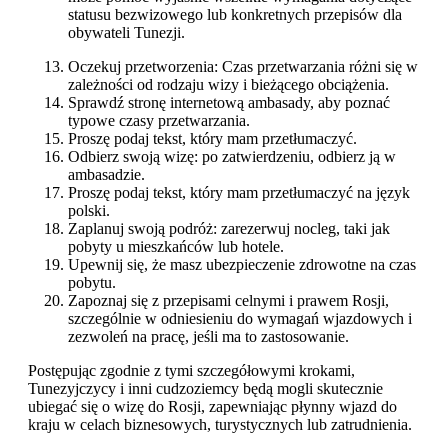
statusu bezwizowego lub konkretnych przepisów dla
obywateli Tunezji.
Oczekuj przetworzenia: Czas przetwarzania różni się w
zależności od rodzaju wizy i bieżącego obciążenia.
Sprawdź stronę internetową ambasady, aby poznać
typowe czasy przetwarzania.
Proszę podaj tekst, który mam przetłumaczyć.
Odbierz swoją wizę: po zatwierdzeniu, odbierz ją w
ambasadzie.
Proszę podaj tekst, który mam przetłumaczyć na język
polski.
Zaplanuj swoją podróż: zarezerwuj nocleg, taki jak
pobyty u mieszkańców lub hotele.
Upewnij się, że masz ubezpieczenie zdrowotne na czas
pobytu.
Zapoznaj się z przepisami celnymi i prawem Rosji,
szczególnie w odniesieniu do wymagań wjazdowych i
zezwoleń na pracę, jeśli ma to zastosowanie.
Postępując zgodnie z tymi szczegółowymi krokami,
Tunezyjczycy i inni cudzoziemcy będą mogli skutecznie
ubiegać się o wizę do Rosji, zapewniając płynny wjazd do
kraju w celach biznesowych, turystycznych lub zatrudnienia.