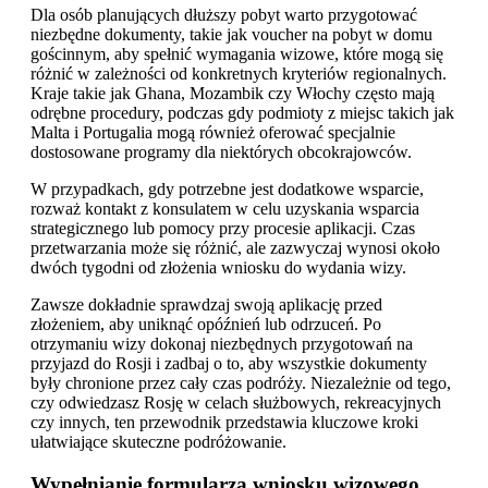
Dla osób planujących dłuższy pobyt warto przygotować
niezbędne dokumenty, takie jak voucher na pobyt w domu
gościnnym, aby spełnić wymagania wizowe, które mogą się
różnić w zależności od konkretnych kryteriów regionalnych.
Kraje takie jak Ghana, Mozambik czy Włochy często mają
odrębne procedury, podczas gdy podmioty z miejsc takich jak
Malta i Portugalia mogą również oferować specjalnie
dostosowane programy dla niektórych obcokrajowców.
W przypadkach, gdy potrzebne jest dodatkowe wsparcie,
rozważ kontakt z konsulatem w celu uzyskania wsparcia
strategicznego lub pomocy przy procesie aplikacji. Czas
przetwarzania może się różnić, ale zazwyczaj wynosi około
dwóch tygodni od złożenia wniosku do wydania wizy.
Zawsze dokładnie sprawdzaj swoją aplikację przed
złożeniem, aby uniknąć opóźnień lub odrzuceń. Po
otrzymaniu wizy dokonaj niezbędnych przygotowań na
przyjazd do Rosji i zadbaj o to, aby wszystkie dokumenty
były chronione przez cały czas podróży. Niezależnie od tego,
czy odwiedzasz Rosję w celach służbowych, rekreacyjnych
czy innych, ten przewodnik przedstawia kluczowe kroki
ułatwiające skuteczne podróżowanie.
Wypełnianie formularza wniosku wizowego