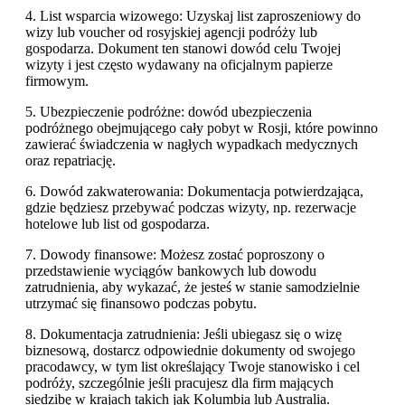
4. List wsparcia wizowego: Uzyskaj list zaproszeniowy do
wizy lub voucher od rosyjskiej agencji podróży lub
gospodarza. Dokument ten stanowi dowód celu Twojej
wizyty i jest często wydawany na oficjalnym papierze
firmowym.
5. Ubezpieczenie podróżne: dowód ubezpieczenia
podróżnego obejmującego cały pobyt w Rosji, które powinno
zawierać świadczenia w nagłych wypadkach medycznych
oraz repatriację.
6. Dowód zakwaterowania: Dokumentacja potwierdzająca,
gdzie będziesz przebywać podczas wizyty, np. rezerwacje
hotelowe lub list od gospodarza.
7. Dowody finansowe: Możesz zostać poproszony o
przedstawienie wyciągów bankowych lub dowodu
zatrudnienia, aby wykazać, że jesteś w stanie samodzielnie
utrzymać się finansowo podczas pobytu.
8. Dokumentacja zatrudnienia: Jeśli ubiegasz się o wizę
biznesową, dostarcz odpowiednie dokumenty od swojego
pracodawcy, w tym list określający Twoje stanowisko i cel
podróży, szczególnie jeśli pracujesz dla firm mających
siedzibę w krajach takich jak Kolumbia lub Australia.