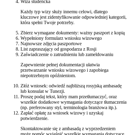
Wiza studencka
Każdy typ wizy służy innemu celowi, dlatego
kluczowe jest zidentyfikowanie odpowiedniej kategorii,
która spełni Twoje potrzeby.
Zbierz wymagane dokumenty: ważny paszport z kopią
Wypełniony formularz wniosku wizowego
Najnowsze zdjęcia paszportowe
List zapraszający od gospodarza z Rosji
Zaświadczenie o zatrudnieniu lub zameldowaniu
Zapewnienie pełnej dokumentacji ułatwia
przetwarzanie wniosku wizowego i zapobiega
niepotrzebnym opóźnieniom.
Złóż wniosek: odwiedź najbliższą rosyjską ambasadę
lub konsulat w Tunezji.
Proszę podaj tekst, który mam przetłumaczyć, oraz
wszelkie dodatkowe wymagania dotyczące tłumaczenia
(np. preferowany styl, terminologia branżowa itp.).
Zapłać opłatę za wniosek wizowy i uzyskaj
potwierdzenie.
Skontaktowanie się z ambasadą z wyprzedzeniem
może pomóc wyjaśnić wszelkie wymagania dotyczące