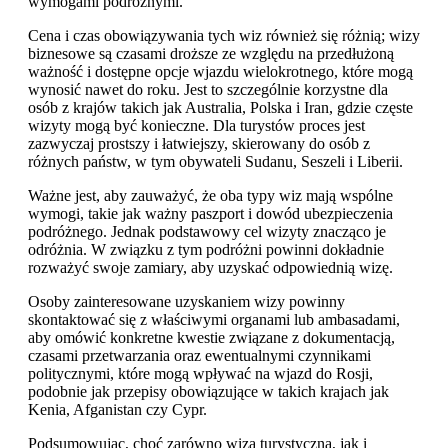
wymogami podróżnymi.
Cena i czas obowiązywania tych wiz również się różnią; wizy
biznesowe są czasami droższe ze względu na przedłużoną
ważność i dostępne opcje wjazdu wielokrotnego, które mogą
wynosić nawet do roku. Jest to szczególnie korzystne dla
osób z krajów takich jak Australia, Polska i Iran, gdzie częste
wizyty mogą być konieczne. Dla turystów proces jest
zazwyczaj prostszy i łatwiejszy, skierowany do osób z
różnych państw, w tym obywateli Sudanu, Seszeli i Liberii.
Ważne jest, aby zauważyć, że oba typy wiz mają wspólne
wymogi, takie jak ważny paszport i dowód ubezpieczenia
podróżnego. Jednak podstawowy cel wizyty znacząco je
odróżnia. W związku z tym podróżni powinni dokładnie
rozważyć swoje zamiary, aby uzyskać odpowiednią wizę.
Osoby zainteresowane uzyskaniem wizy powinny
skontaktować się z właściwymi organami lub ambasadami,
aby omówić konkretne kwestie związane z dokumentacją,
czasami przetwarzania oraz ewentualnymi czynnikami
politycznymi, które mogą wpływać na wjazd do Rosji,
podobnie jak przepisy obowiązujące w takich krajach jak
Kenia, Afganistan czy Cypr.
Podsumowując, choć zarówno wiza turystyczna, jak i