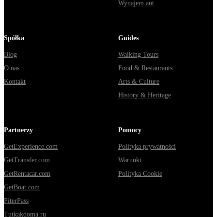
Wynajem aut
Spółka
Guides
Blog
Walking Tours
O nas
Food & Restaurants
Kontakt
Arts & Culture
History & Heritage
Partnerzy
Pomocy
GetExperience.com
Polityka prywatności
GetTransfer.com
Warunki
GetRentacar.com
Polityka Cookie
GetBoat.com
PiterPass
Tutkakdoma.ru