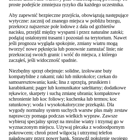
proste podejście zmniejsza ryzyko dla każdego uczestnika.
Aby zapewnić bezpieczne przejścia, obowiązują następujące
wytyczne: zacznij od znanego miejsca w pobliżu brzegu,
przekrocz najszersze pole lodowe z dala od grzbietów
nacisku, przejdź między wyspami i przez naturalne zatoki;
podążaj ustalonymi trasami i pozostań na terytorium. Nawet
jeśli prognoza wygląda spokojnie, zmiany wiatru mogą
tworzyć nowe pęknięcia lub ponownie zamrażać linie; nie
przekraczaj swoich granic i wróć do miejsca, z którego
zacząłeś, jeśli widoczność spadnie.
Niezbędny sprzęt obejmuje: solidne, izolowane buty
kompatybilne z rakami; raki lub mikrokolce; czekan do
samoaresztowania; kask; lina z uprzężą, prusikiem i
karabinkami; pager lub komunikator satelitarny; dodatkowe
rękawice, skarpety i suchą zmianę ubrania; kompaktowe
schronienie lub koc foliowy; kuchenka lub termos; koc
ratunkowy; woda i wysokokaloryczne przekąski. Dla
wygody normalny system suchych warstw plus mały zestaw
naprawczy pomaga podczas wielkich wypraw. Zawsze
wybieraj specjalny sprzęt na mroźne wiatry i trzymaj go w
wyznaczonym miejscu. Używaj plecaka z wodoodpornym
pokrowcem; chroń przed wilgocią i utrzymuj telefon
naładowany przez power bank. Sprawdź położenie swojego