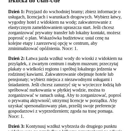
Irkucka do Ułan-Ude
Dzień 1:
Przyjazd do wschodniej bramy; zbierz informacje o
usługach, licencjach i warunkach drogowych. Wybierz łatwy,
wygodny hotel z widokiem na wodę; zakwaterowanie z
elastycznym zameldowaniem upraszcza start. Jeśli chcesz
zorganizować prywatny transfer lub lokalny kontakt, możesz
poprosić o plan. Wskazówka budżetowa: ustal cenę na
kolejne etapy i zarezerwuj opcję w centrum, aby
zminimalizować opóźnienia. Noce: 1.
Dzień 2:
Łatwa jazda wzdłuż wody do wioski z widokiem na
przylądek, z zwartym centrum i małym muzeum; przeczytaj
plakaty o wielkości regionu i spróbuj lokalnego jedzenia w
rodzinnej kawiarni. Zakwaterowanie obejmuje hotele lub
pensjonaty; wybierz miejsca z niezawodnymi usługami i
śniadaniem. Jeśli chcesz zanurzyć się w wycieczce łodzią lub
spróbować nurkowania w płytkiej wodzie, można to
zorganizować w ramach usług. Aby to zorganizować, poproś
o prywatną aktywność; utrzymuj licencje w porządku. Aby
uzyskać spersonalizowany plan, prześlij swoje preferencje
gospodarzowi z wyprzedzeniem; zgoda na trasę pomaga.
Noce: 1.
Dzień 3:
Kontynuuj wzdłuż wybrzeża do drugiego punktu