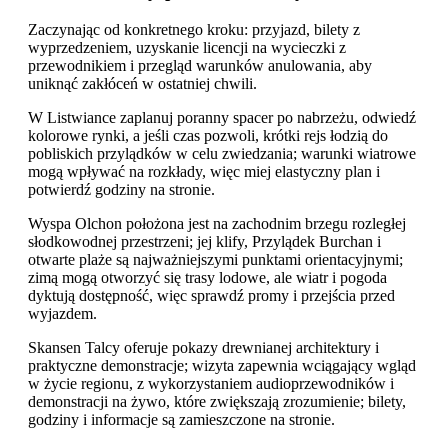
Zaczynając od konkretnego kroku: przyjazd, bilety z
wyprzedzeniem, uzyskanie licencji na wycieczki z
przewodnikiem i przegląd warunków anulowania, aby
uniknąć zakłóceń w ostatniej chwili.
W Listwiance zaplanuj poranny spacer po nabrzeżu, odwiedź
kolorowe rynki, a jeśli czas pozwoli, krótki rejs łodzią do
pobliskich przylądków w celu zwiedzania; warunki wiatrowe
mogą wpływać na rozkłady, więc miej elastyczny plan i
potwierdź godziny na stronie.
Wyspa Olchon położona jest na zachodnim brzegu rozległej
słodkowodnej przestrzeni; jej klify, Przylądek Burchan i
otwarte plaże są najważniejszymi punktami orientacyjnymi;
zimą mogą otworzyć się trasy lodowe, ale wiatr i pogoda
dyktują dostępność, więc sprawdź promy i przejścia przed
wyjazdem.
Skansen Talcy oferuje pokazy drewnianej architektury i
praktyczne demonstracje; wizyta zapewnia wciągający wgląd
w życie regionu, z wykorzystaniem audioprzewodników i
demonstracji na żywo, które zwiększają zrozumienie; bilety,
godziny i informacje są zamieszczone na stronie.