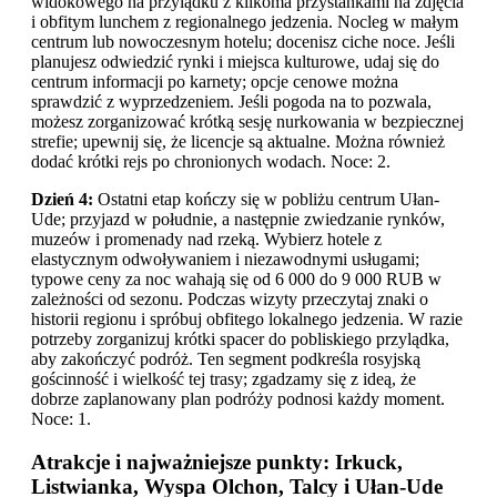
widokowego na przylądku z kilkoma przystankami na zdjęcia
i obfitym lunchem z regionalnego jedzenia. Nocleg w małym
centrum lub nowoczesnym hotelu; docenisz ciche noce. Jeśli
planujesz odwiedzić rynki i miejsca kulturowe, udaj się do
centrum informacji po karnety; opcje cenowe można
sprawdzić z wyprzedzeniem. Jeśli pogoda na to pozwala,
możesz zorganizować krótką sesję nurkowania w bezpiecznej
strefie; upewnij się, że licencje są aktualne. Można również
dodać krótki rejs po chronionych wodach. Noce: 2.
Dzień 4:
Ostatni etap kończy się w pobliżu centrum Ułan-
Ude; przyjazd w południe, a następnie zwiedzanie rynków,
muzeów i promenady nad rzeką. Wybierz hotele z
elastycznym odwoływaniem i niezawodnymi usługami;
typowe ceny za noc wahają się od 6 000 do 9 000 RUB w
zależności od sezonu. Podczas wizyty przeczytaj znaki o
historii regionu i spróbuj obfitego lokalnego jedzenia. W razie
potrzeby zorganizuj krótki spacer do pobliskiego przylądka,
aby zakończyć podróż. Ten segment podkreśla rosyjską
gościnność i wielkość tej trasy; zgadzamy się z ideą, że
dobrze zaplanowany plan podróży podnosi każdy moment.
Noce: 1.
Atrakcje i najważniejsze punkty: Irkuck,
Listwianka, Wyspa Olchon, Talcy i Ułan-Ude