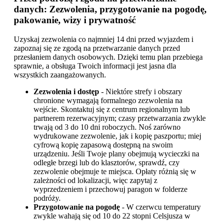
danych: Zezwolenia, przygotowanie na pogodę,
pakowanie, wizy i prywatność
Uzyskaj zezwolenia co najmniej 14 dni przed wyjazdem i
zapoznaj się ze zgodą na przetwarzanie danych przed
przesłaniem danych osobowych. Dzięki temu plan przebiega
sprawnie, a obsługa Twoich informacji jest jasna dla
wszystkich zaangażowanych.
Zezwolenia i dostęp
- Niektóre strefy i obszary
chronione wymagają formalnego zezwolenia na
wejście. Skontaktuj się z centrum regionalnym lub
partnerem rezerwacyjnym; czasy przetwarzania zwykle
trwają od 3 do 10 dni roboczych. Noś zarówno
wydrukowane zezwolenie, jak i kopię paszportu; miej
cyfrową kopię zapasową dostępną na swoim
urządzeniu. Jeśli Twoje plany obejmują wycieczki na
odległe brzegi lub do klasztorów, sprawdź, czy
zezwolenie obejmuje te miejsca. Opłaty różnią się w
zależności od lokalizacji, więc zapytaj z
wyprzedzeniem i przechowuj paragon w folderze
podróży.
Przygotowanie na pogodę
- W czerwcu temperatury
zwykle wahają się od 10 do 22 stopni Celsjusza w