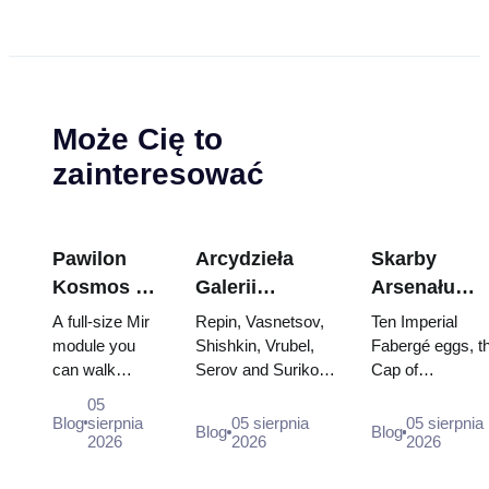
Może Cię to
zainteresować
Pawilon
Arcydzieła
Skarby
Kosmos na
Galerii
Arsenału
WDNCh:
Tretiakowskiej:
Kremla: jajk
A full-size Mir
Repin, Vasnetsov,
Ten Imperial
Wewnątrz
Obrazy, dla
Fabergé,
module you
Shishkin, Vrubel,
Fabergé eggs, t
can walk
Serov and Surikov
Cap of
największej
których warto
trony i szaty
through, the
— the works that
Monomakh, the
rosyjskiej
zaplanować
koronacyjne
05
Energia–Buran
stop people, where
double throne of
Blog
sierpnia
05 sierpnia
05 sierpnia
wystawy
wizytę
Blog
Blog
model,
2026
they hang, and why
2026
two boy tsars a
2026
kosmicznej
scorched
booking the...
the coronation