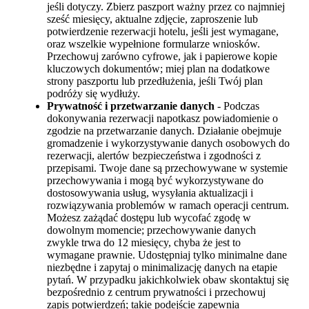
jeśli dotyczy. Zbierz paszport ważny przez co najmniej
sześć miesięcy, aktualne zdjęcie, zaproszenie lub
potwierdzenie rezerwacji hotelu, jeśli jest wymagane,
oraz wszelkie wypełnione formularze wniosków.
Przechowuj zarówno cyfrowe, jak i papierowe kopie
kluczowych dokumentów; miej plan na dodatkowe
strony paszportu lub przedłużenia, jeśli Twój plan
podróży się wydłuży.
Prywatność i przetwarzanie danych
- Podczas
dokonywania rezerwacji napotkasz powiadomienie o
zgodzie na przetwarzanie danych. Działanie obejmuje
gromadzenie i wykorzystywanie danych osobowych do
rezerwacji, alertów bezpieczeństwa i zgodności z
przepisami. Twoje dane są przechowywane w systemie
przechowywania i mogą być wykorzystywane do
dostosowywania usług, wysyłania aktualizacji i
rozwiązywania problemów w ramach operacji centrum.
Możesz zażądać dostępu lub wycofać zgodę w
dowolnym momencie; przechowywanie danych
zwykle trwa do 12 miesięcy, chyba że jest to
wymagane prawnie. Udostępniaj tylko minimalne dane
niezbędne i zapytaj o minimalizację danych na etapie
pytań. W przypadku jakichkolwiek obaw skontaktuj się
bezpośrednio z centrum prywatności i przechowuj
zapis potwierdzeń; takie podejście zapewnia