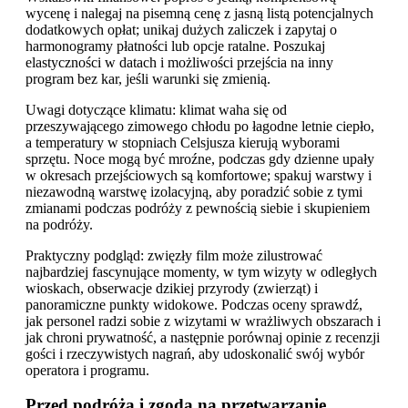
wycenę i nalegaj na pisemną cenę z jasną listą potencjalnych
dodatkowych opłat; unikaj dużych zaliczek i zapytaj o
harmonogramy płatności lub opcje ratalne. Poszukaj
elastyczności w datach i możliwości przejścia na inny
program bez kar, jeśli warunki się zmienią.
Uwagi dotyczące klimatu: klimat waha się od
przeszywającego zimowego chłodu po łagodne letnie ciepło,
a temperatury w stopniach Celsjusza kierują wyborami
sprzętu. Noce mogą być mroźne, podczas gdy dzienne upały
w okresach przejściowych są komfortowe; spakuj warstwy i
niezawodną warstwę izolacyjną, aby poradzić sobie z tymi
zmianami podczas podróży z pewnością siebie i skupieniem
na podróży.
Praktyczny podgląd: zwięzły film może zilustrować
najbardziej fascynujące momenty, w tym wizyty w odległych
wioskach, obserwacje dzikiej przyrody (zwierząt) i
panoramiczne punkty widokowe. Podczas oceny sprawdź,
jak personel radzi sobie z wizytami w wrażliwych obszarach i
jak chroni prywatność, a następnie porównaj opinie z recenzji
gości i rzeczywistych nagrań, aby udoskonalić swój wybór
operatora i programu.
Przed podróżą i zgoda na przetwarzanie