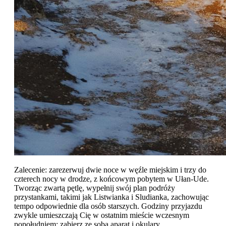
Zalecenie: zarezerwuj dwie noce w węźle miejskim i trzy do
czterech nocy w drodze, z końcowym pobytem w Ułan-Ude.
Tworząc zwartą pętlę, wypełnij swój plan podróży
przystankami, takimi jak Listwianka i Sludianka, zachowując
tempo odpowiednie dla osób starszych. Godziny przyjazdu
zwykle umieszczają Cię w ostatnim mieście wczesnym
popołudniem; zabierz ze sobą aparat i okulary