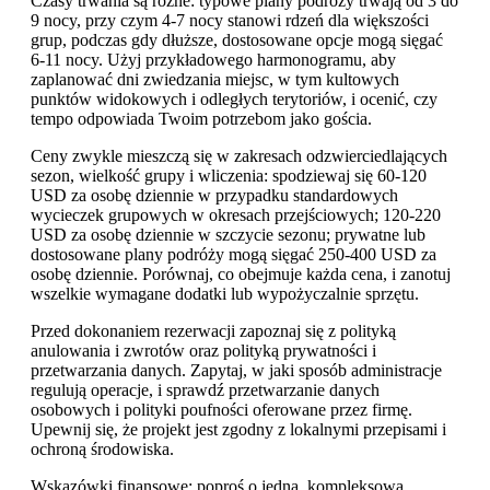
Czasy trwania są różne: typowe plany podróży trwają od 3 do
9 nocy, przy czym 4-7 nocy stanowi rdzeń dla większości
grup, podczas gdy dłuższe, dostosowane opcje mogą sięgać
6-11 nocy. Użyj przykładowego harmonogramu, aby
zaplanować dni zwiedzania miejsc, w tym kultowych
punktów widokowych i odległych terytoriów, i ocenić, czy
tempo odpowiada Twoim potrzebom jako gościa.
Ceny zwykle mieszczą się w zakresach odzwierciedlających
sezon, wielkość grupy i wliczenia: spodziewaj się 60-120
USD za osobę dziennie w przypadku standardowych
wycieczek grupowych w okresach przejściowych; 120-220
USD za osobę dziennie w szczycie sezonu; prywatne lub
dostosowane plany podróży mogą sięgać 250-400 USD za
osobę dziennie. Porównaj, co obejmuje każda cena, i zanotuj
wszelkie wymagane dodatki lub wypożyczalnie sprzętu.
Przed dokonaniem rezerwacji zapoznaj się z polityką
anulowania i zwrotów oraz polityką prywatności i
przetwarzania danych. Zapytaj, w jaki sposób administracje
regulują operacje, i sprawdź przetwarzanie danych
osobowych i polityki poufności oferowane przez firmę.
Upewnij się, że projekt jest zgodny z lokalnymi przepisami i
ochroną środowiska.
Wskazówki finansowe: poproś o jedną, kompleksową