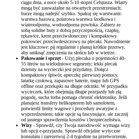
ciągu dnia, a noce około 5-10 stopni Celsjusza. Wiatry
mogą być zauważalne na otwartych przestrzeniach;
burze mogą nadejść szybko. Spakuj się warstwami:
warstwa bazowa, polarowa warstwa środkowa i
wiatroodporna, wodoodporna powłoka. Zabierz ze
sobą solidne buty z dobrą przyczepnością, czapkę,
rękawice, krem przeciwsłoneczny i kompaktowy
pokrowiec przeciwdeszczowy na plecaki. Nawodnienie
jest kluczowe: pij regularnie i planuj krótkie przerwy,
aby uniknąć zmęczenia na słońcu lub w wietrze.
Pakowanie i sprzęt
- Użyj plecaka o pojemności 40-
55 litrów na wielodniowe segmenty; lekki plecak
dzienny na wycieczki jest przydatny. Dołącz
kompaktowy śpiwór, apteczkę pierwszej pomocy,
latarkę czołową, zapasowe baterie, mapy lub GPS
offline oraz przekąski na długie odcinki. W przypadku
wycieczek, które obejmują długie przejazdy lub złą
pogodę, sucha torba pomaga chronić elektronikę. Jeśli
planujesz transfery helikopterem lub samolotem,
potwierdź limity wagowe i procedury awaryjne z
wyprzedzeniem; takie opcje są fascynujące, ale zacznij
od jasnego sprawdzenia kosztów i bezpieczeństwa.
Wizy
- Sprawdź, czy Twoja narodowość wymaga wizy
lub opcji e-przyjazdu. Sprawdź oficjalne wytyczne
konsulatu i zarezerwuj 2-4 tygodnie na przetworzenie,