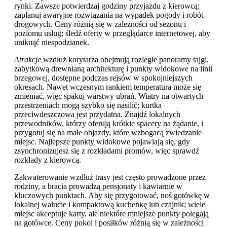
rynki. Zawsze potwierdzaj godziny przyjazdu z kierowcą;
zaplanuj awaryjne rozwiązania na wypadek pogody i robót
drogowych. Ceny różnią się w zależności od sezonu i
poziomu usług; śledź oferty w przeglądarce internetowej, aby
uniknąć niespodzianek.
Atrakcje
wzdłuż korytarza obejmują rozległe panoramy tajgi,
zabytkową drewnianą architekturę i punkty widokowe na linii
brzegowej, dostępne podczas rejsów w spokojniejszych
okresach. Nawet wczesnym rankiem temperatura może się
zmieniać, więc spakuj warstwy ubrań. Wiatry na otwartych
przestrzeniach mogą szybko się nasilić; kurtka
przeciwdeszczowa jest przydatna. Znajdź lokalnych
przewodników, którzy oferują krótkie spacery na żądanie, i
przygotuj się na małe objazdy, które wzbogacą zwiedzanie
miejsc. Najlepsze punkty widokowe pojawiają się, gdy
zsynchronizujesz się z rozkładami promów, więc sprawdź
rozkłady z kierowcą.
Zakwaterowanie wzdłuż trasy jest często prowadzone przez
rodziny, a bracia prowadzą pensjonaty i kawiarnie w
kluczowych punktach. Aby się przygotować, noś gotówkę w
lokalnej walucie i kompaktową kuchenkę lub czajnik; wiele
miejsc akceptuje karty, ale niektóre mniejsze punkty polegają
na gotówce. Ceny pokoi i posiłków różnią się w zależności