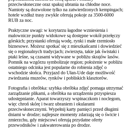
przeciwsłoneczne oraz spakuj ubrania na chłodne noce.
Namioty są dozwolone tylko na zatwierdzonych kempingach;
hotele wzdłuż trasy zwykle oferują pokoje za 3500-6000
RUB za noc.
Praktyczne uwagi: w korytarzu łagodne wzniesienia i
malownicze punkty widokowe są dostępne wokół przełęczy
górskich; przystanki oferują wodę, rynki i małe rzemiosło
biznesowe. Możesz spotkać się z mieszkańcami i dowiedzieć
się o regionalnych tradycjach; zwierzęta, takie jak świstaki i
ptaki leśne, są czasami widywane w pobliżu skrajów lasów.
Pomnik na wzgórzu symbolizuje region; położenie w pobliżu
ostatniego odcinka jest popularne do robienia zdjęć o
wschodzie słońca. Przyjazd do Ułan-Ude daje możliwość
zwiedzania muzeów, rynków i pobliskich klasztorów.
Fotografia i obróbka: szybka obróbka zdjęć pomaga utrzymać
zarządzanie plikami, a obróbka na urządzeniu przyspiesza
udostępnianie. Aparat towarzyszy wspinaczkom i noclegom,
więc chroń skórę i twarz ubraniem i okularami
przeciwsłonecznymi. Wypełnij karty pamięci przed długimi
dniami w drodze; najlepsze momenty zdarzają się o świcie i
zmierzchu, gdy miejscowi oferują przydatne oferty
przewodników i zakwaterowania po drodze.