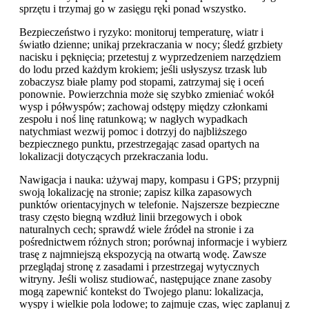
sprzętu i trzymaj go w zasięgu ręki ponad wszystko.
Bezpieczeństwo i ryzyko: monitoruj temperaturę, wiatr i
światło dzienne; unikaj przekraczania w nocy; śledź grzbiety
nacisku i pęknięcia; przetestuj z wyprzedzeniem narzędziem
do lodu przed każdym krokiem; jeśli usłyszysz trzask lub
zobaczysz białe plamy pod stopami, zatrzymaj się i oceń
ponownie. Powierzchnia może się szybko zmieniać wokół
wysp i półwyspów; zachowaj odstępy między członkami
zespołu i noś linę ratunkową; w nagłych wypadkach
natychmiast wezwij pomoc i dotrzyj do najbliższego
bezpiecznego punktu, przestrzegając zasad opartych na
lokalizacji dotyczących przekraczania lodu.
Nawigacja i nauka: używaj mapy, kompasu i GPS; przypnij
swoją lokalizację na stronie; zapisz kilka zapasowych
punktów orientacyjnych w telefonie. Najszersze bezpieczne
trasy często biegną wzdłuż linii brzegowych i obok
naturalnych cech; sprawdź wiele źródeł na stronie i za
pośrednictwem różnych stron; porównaj informacje i wybierz
trasę z najmniejszą ekspozycją na otwartą wodę. Zawsze
przeglądaj stronę z zasadami i przestrzegaj wytycznych
witryny. Jeśli wolisz studiować, następujące znane zasoby
mogą zapewnić kontekst do Twojego planu: lokalizacja,
wyspy i wielkie pola lodowe; to zajmuje czas, więc zaplanuj z