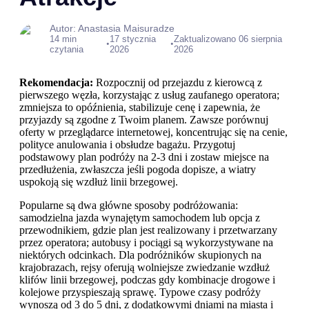
Autor: Anastasia Maisuradze
14 min
17 stycznia
Zaktualizowano 06 sierpnia
•
•
czytania
2026
2026
Rekomendacja:
Rozpocznij od przejazdu z kierowcą z
pierwszego węzła, korzystając z usług zaufanego operatora;
zmniejsza to opóźnienia, stabilizuje cenę i zapewnia, że
przyjazdy są zgodne z Twoim planem. Zawsze porównuj
oferty w przeglądarce internetowej, koncentrując się na cenie,
polityce anulowania i obsłudze bagażu. Przygotuj
podstawowy plan podróży na 2-3 dni i zostaw miejsce na
przedłużenia, zwłaszcza jeśli pogoda dopisze, a wiatry
uspokoją się wzdłuż linii brzegowej.
Popularne są dwa główne sposoby podróżowania:
samodzielna jazda wynajętym samochodem lub opcja z
przewodnikiem, gdzie plan jest realizowany i przetwarzany
przez operatora; autobusy i pociągi są wykorzystywane na
niektórych odcinkach. Dla podróżników skupionych na
krajobrazach, rejsy oferują wolniejsze zwiedzanie wzdłuż
klifów linii brzegowej, podczas gdy kombinacje drogowe i
kolejowe przyspieszają sprawę. Typowe czasy podróży
wynoszą od 3 do 5 dni, z dodatkowymi dniami na miasta i