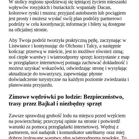
W stolicy regionu spodziewaj się tętniącej życiem mieszanki
wpływów rosyjskich i buriackich: wspaniały Dacan,
kolorowe rynki i muzea; przyjazd autobusem lub pociągiem
jest prosty i możesz wysłać swój plan podróży partnerowi
podróży w celu koordynacji; informacje i bilety są dostępne
na oficjalnej stronie.
Aby Twoja podróż tworzyła praktyczną pętlę, zaczynając w
Listwiance i kontynuując do Olchonu i Talcy, a następnie
kończąc przerwą w mieście, jest to możliwe również zimą;
noś ciepłe warstwy i wiatroodporny sprzęt; korzystanie z map
w przeglądarce internetowej pomaga zachować dokładność i
możesz uzyskać wskazówki, odwiedzając stronę i wysyłając
aktualizacje do towarzyszy, zapewniając płynne
doświadczenie turystyczne na każdym poziomie zwiedzania i
planowania przyjazdu.
Zimowe wędrówki po lodzie: Bezpieczeństwo,
trasy przez Bajkał i niezbędny sprzęt
Zawsze sprawdzaj grubość lodu na miejscu przed wejściem
na powierzchnię; przeczytaj opinie na stronie i potwierdź
warunki za pomocą przeglądarki internetowej. Wędruj z
partnerem, noś nadajnik i komunikator satelitarny oraz miej
dobrze izolowane warstwy plus wiatroodporną powłokę. To