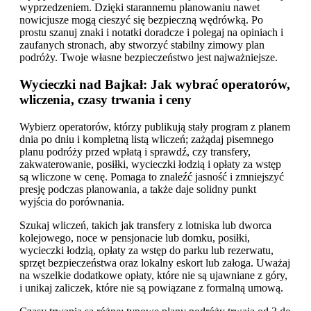
wyprzedzeniem. Dzięki starannemu planowaniu nawet
nowicjusze mogą cieszyć się bezpieczną wędrówką. Po
prostu szanuj znaki i notatki doradcze i polegaj na opiniach i
zaufanych stronach, aby stworzyć stabilny zimowy plan
podróży. Twoje własne bezpieczeństwo jest najważniejsze.
Wycieczki nad Bajkał: Jak wybrać operatorów,
wliczenia, czasy trwania i ceny
Wybierz operatorów, którzy publikują stały program z planem
dnia po dniu i kompletną listą wliczeń; zażądaj pisemnego
planu podróży przed wpłatą i sprawdź, czy transfery,
zakwaterowanie, posiłki, wycieczki łodzią i opłaty za wstęp
są wliczone w cenę. Pomaga to znaleźć jasność i zmniejszyć
presję podczas planowania, a także daje solidny punkt
wyjścia do porównania.
Szukaj wliczeń, takich jak transfery z lotniska lub dworca
kolejowego, noce w pensjonacie lub domku, posiłki,
wycieczki łodzią, opłaty za wstęp do parku lub rezerwatu,
sprzęt bezpieczeństwa oraz lokalny eskort lub załoga. Uważaj
na wszelkie dodatkowe opłaty, które nie są ujawniane z góry,
i unikaj zaliczek, które nie są powiązane z formalną umową.