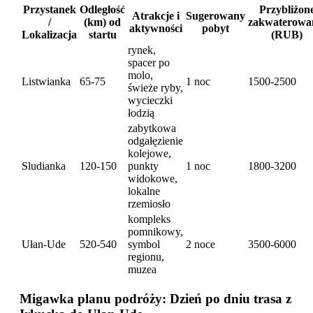
Przystanek
Odległość
Przybliżon
Atrakcje i
Sugerowany
/
(km) od
zakwaterowa
aktywności
pobyt
Lokalizacja
startu
(RUB)
rynek,
spacer po
molo,
Listwianka
65-75
1 noc
1500-2500
świeże ryby,
wycieczki
łodzią
zabytkowa
odgałęzienie
kolejowe,
Sludianka
120-150
punkty
1 noc
1800-3200
widokowe,
lokalne
rzemiosło
kompleks
pomnikowy,
Ułan-Ude
520-540
symbol
2 noce
3500-6000
regionu,
muzea
Migawka planu podróży: Dzień po dniu trasa z