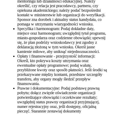
mentoringu lub działalności edukacyjnej. Należy
określić, czy relacja jest pracodawcy, partnera, czy
opiekuna akademickiego; należy podać bezpośredni
kontakt w ministerstwie lub organizacji do weryfikacji.
Sponsor zna dorobek i aktualny status kandydata, co
pomaga w utrzymaniu wiarygodności wniosku.
Specyfika i harmonogram: Podaj dokładne daty,
miejsce oraz harmonogram; uwzględnij tytuł programu,
miasto-gospodarza oraz codzienne obowiązki; upewnij
się, że plan podróży wnioskodawcy jest zgodny z
deklaracją złożoną w tym wniosku. Określ jasne
kamienie milowe, aby uniknąć niejednoznaczności.
Opłaty i finansowanie - przejrzystość informacji:
Określ, kto pokrywa koszty utrzymania oraz
ewentualne opłaty programowe; podaj walutę,
przybliżone kwoty oraz sposób płatności. Jeśli środki są
przekazywane między kontami, przedstaw szczegóły
transferu, aby organy mogły śledzić przepływ
finansowania.
Prawne i dokumentacyjne: Podaj podstawę prawną
pobytu; dołącz zwięzłe oświadczenie organizacji
potwierdzające obowiązki i oczekiwane rezultaty;
uwzględnij status prawny organizacji przyjmującej,
numer rejestracyjny oraz, jeśli dostępny, oficjalną
pieczęć. Starannie zestawiaj dokumenty