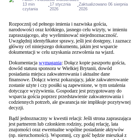
13 min
17 stycznia
Zaktualizowano 06 sierpnia
•
•
czytania
2026
2026
Rozpocznij od pełnego imienia i nazwiska gościa,
narodowości oraz krótkiego, jasnego celu wizyty, w imieniu
zapraszającego, aby wyeliminować niejednoznaczność.
Uwzględnij identyfikator sprawy, jeśli jest dostępny, i zaznacz
główny cel niniejszego dokumentu, jakim jest wsparcie
dokumentacji w celu uzyskania zezwolenia na wjazd.
Dokumentacja
wymagania
: Dołącz kopie paszportu gościa,
dowód statusu sponsora w Wielkiej Brytanii, dowód
posiadania miejsca zakwaterowania i aktualne dane
finansowe. Dołącz wiersz pokazujący, jakie zakwaterowanie
zostanie użyte i czy posiłki są zapewnione, w tym ustalenia
dotyczące wyżywienia. Gospodarz jest przygotowany do
wsparcia gościa poprzez przedstawienie zakwaterowania i
codziennych potrzeb, ale gwarancja nie implikuje pozytywnej
decyzji.
Bądź jednoznaczny w kwestii relacji: Jeśli strona zapraszająca
jest partnerem lub członkiem rodziny, podaj relację, lata
znajomości oraz ewentualne wspólne posiadanie aktywów
(np. nieruchomości). Wspomnij, czy gość będzie mieszkał z