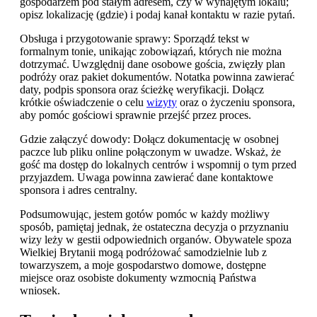
gospodarzem pod stałym adresem, czy w wynajętym lokalu;
opisz lokalizację (gdzie) i podaj kanał kontaktu w razie pytań.
Obsługa i przygotowanie sprawy: Sporządź tekst w
formalnym tonie, unikając zobowiązań, których nie można
dotrzymać. Uwzględnij dane osobowe gościa, zwięzły plan
podróży oraz pakiet dokumentów. Notatka powinna zawierać
daty, podpis sponsora oraz ścieżkę weryfikacji. Dołącz
krótkie oświadczenie o celu
wizyty
oraz o życzeniu sponsora,
aby pomóc gościowi sprawnie przejść przez proces.
Gdzie załączyć dowody: Dołącz dokumentację w osobnej
paczce lub pliku online połączonym w uwadze. Wskaż, że
gość ma dostęp do lokalnych centrów i wspomnij o tym przed
przyjazdem. Uwaga powinna zawierać dane kontaktowe
sponsora i adres centralny.
Podsumowując, jestem gotów pomóc w każdy możliwy
sposób, pamiętaj jednak, że ostateczna decyzja o przyznaniu
wizy leży w gestii odpowiednich organów. Obywatele spoza
Wielkiej Brytanii mogą podróżować samodzielnie lub z
towarzyszem, a moje gospodarstwo domowe, dostępne
miejsce oraz osobiste dokumenty wzmocnią Państwa
wniosek.