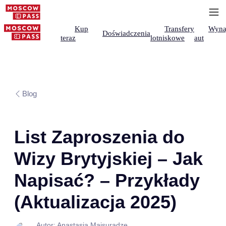
Kup
Transfery
Wyna
Doświadczenia
teraz
lotniskowe
aut
Blog
List Zaproszenia do
Wizy Brytyjskiej – Jak
Napisać? – Przykłady
(Aktualizacja 2025)
Autor: Anastasia Maisuradze