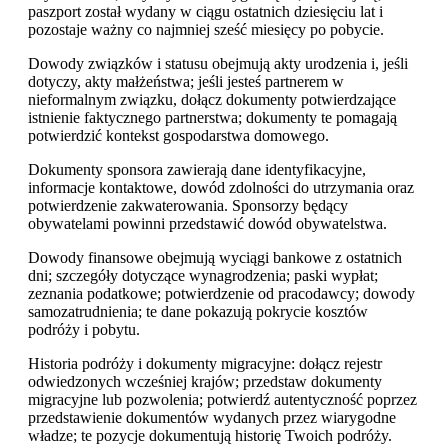
paszport został wydany w ciągu ostatnich dziesięciu lat i
pozostaje ważny co najmniej sześć miesięcy po pobycie.
Dowody związków i statusu obejmują akty urodzenia i, jeśli
dotyczy, akty małżeństwa; jeśli jesteś partnerem w
nieformalnym związku, dołącz dokumenty potwierdzające
istnienie faktycznego partnerstwa; dokumenty te pomagają
potwierdzić kontekst gospodarstwa domowego.
Dokumenty sponsora zawierają dane identyfikacyjne,
informacje kontaktowe, dowód zdolności do utrzymania oraz
potwierdzenie zakwaterowania. Sponsorzy będący
obywatelami powinni przedstawić dowód obywatelstwa.
Dowody finansowe obejmują wyciągi bankowe z ostatnich
dni; szczegóły dotyczące wynagrodzenia; paski wypłat;
zeznania podatkowe; potwierdzenie od pracodawcy; dowody
samozatrudnienia; te dane pokazują pokrycie kosztów
podróży i pobytu.
Historia podróży i dokumenty migracyjne: dołącz rejestr
odwiedzonych wcześniej krajów; przedstaw dokumenty
migracyjne lub pozwolenia; potwierdź autentyczność poprzez
przedstawienie dokumentów wydanych przez wiarygodne
władze; te pozycje dokumentują historię Twoich podróży.