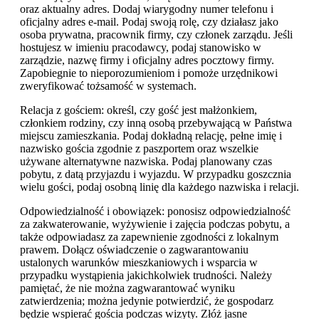
oraz aktualny adres. Dodaj wiarygodny numer telefonu i
oficjalny adres e-mail. Podaj swoją rolę, czy działasz jako
osoba prywatna, pracownik firmy, czy członek zarządu. Jeśli
hostujesz w imieniu pracodawcy, podaj stanowisko w
zarządzie, nazwę firmy i oficjalny adres pocztowy firmy.
Zapobiegnie to nieporozumieniom i pomoże urzędnikowi
zweryfikować tożsamość w systemach.
Relacja z gościem: określ, czy gość jest małżonkiem,
członkiem rodziny, czy inną osobą przebywającą w Państwa
miejscu zamieszkania. Podaj dokładną relację, pełne imię i
nazwisko gościa zgodnie z paszportem oraz wszelkie
używane alternatywne nazwiska. Podaj planowany czas
pobytu, z datą przyjazdu i wyjazdu. W przypadku goszcznia
wielu gości, podaj osobną linię dla każdego nazwiska i relacji.
Odpowiedzialność i obowiązek: ponosisz odpowiedzialność
za zakwaterowanie, wyżywienie i zajęcia podczas pobytu, a
także odpowiadasz za zapewnienie zgodności z lokalnym
prawem. Dołącz oświadczenie o zagwarantowaniu
ustalonych warunków mieszkaniowych i wsparcia w
przypadku wystąpienia jakichkolwiek trudności. Należy
pamiętać, że nie można zagwarantować wyniku
zatwierdzenia; można jedynie potwierdzić, że gospodarz
będzie wspierać gościa podczas wizyty. Złóż jasne