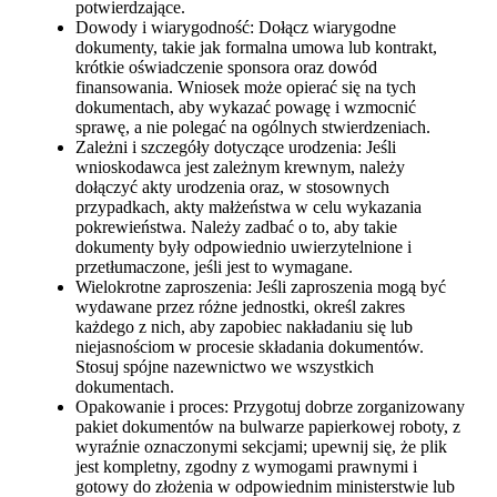
potwierdzające.
Dowody i wiarygodność: Dołącz wiarygodne
dokumenty, takie jak formalna umowa lub kontrakt,
krótkie oświadczenie sponsora oraz dowód
finansowania. Wniosek może opierać się na tych
dokumentach, aby wykazać powagę i wzmocnić
sprawę, a nie polegać na ogólnych stwierdzeniach.
Zależni i szczegóły dotyczące urodzenia: Jeśli
wnioskodawca jest zależnym krewnym, należy
dołączyć akty urodzenia oraz, w stosownych
przypadkach, akty małżeństwa w celu wykazania
pokrewieństwa. Należy zadbać o to, aby takie
dokumenty były odpowiednio uwierzytelnione i
przetłumaczone, jeśli jest to wymagane.
Wielokrotne zaproszenia: Jeśli zaproszenia mogą być
wydawane przez różne jednostki, określ zakres
każdego z nich, aby zapobiec nakładaniu się lub
niejasnościom w procesie składania dokumentów.
Stosuj spójne nazewnictwo we wszystkich
dokumentach.
Opakowanie i proces: Przygotuj dobrze zorganizowany
pakiet dokumentów na bulwarze papierkowej roboty, z
wyraźnie oznaczonymi sekcjami; upewnij się, że plik
jest kompletny, zgodny z wymogami prawnymi i
gotowy do złożenia w odpowiednim ministerstwie lub