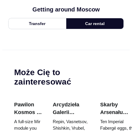
Getting around Moscow
Transfer
Car rental
Może Cię to
zainteresować
Pawilon
Arcydzieła
Skarby
Kosmos na
Galerii
Arsenału
WDNCh:
Tretiakowskiej:
Kremla: jajk
A full-size Mir
Repin, Vasnetsov,
Ten Imperial
Wewnątrz
Obrazy, dla
Fabergé,
module you
Shishkin, Vrubel,
Fabergé eggs, t