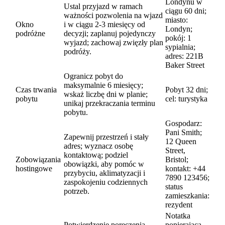
Londynu w
Ustal przyjazd w ramach
ciągu 60 dni;
ważności pozwolenia na wjazd
miasto:
Okno
i w ciągu 2-3 miesięcy od
Londyn;
podróżne
decyzji; zaplanuj pojedynczy
pokój: 1
wyjazd; zachowaj zwięzły plan
sypialnia;
podróży.
adres: 221B
Baker Street
Ogranicz pobyt do
maksymalnie 6 miesięcy;
Czas trwania
Pobyt 32 dni;
wskaż liczbę dni w planie;
pobytu
cel: turystyka
unikaj przekraczania terminu
pobytu.
Gospodarz:
Pani Smith;
Zapewnij przestrzeń i stały
12 Queen
adres; wyznacz osobę
Street,
kontaktową; podziel
Zobowiązania
Bristol;
obowiązki, aby pomóc w
hostingowe
kontakt: +44
przybyciu, aklimatyzacji i
7890 123456;
zaspokojeniu codziennych
status
potrzeb.
zamieszkania:
rezydent
Notatka
Potwierdzenie poręczenia
popierająca