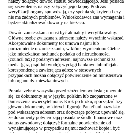
należy dołączyć dowód statusu odwiedzającego. Jeśli posiada
się zezwolenie, należy załączyć jego kopię. Podczas
weryfikacji organy sprawdzają, czy spełnia się kryteria i czy
nie ma żadnych problemów. Wnioskodawca zna wymagania i
będzie aktualizować dowody na bieżąco.
Dowód zamieszkania musi być aktualny i weryfikowalny.
Główną osobę związaną z adresem należy wyraźnie wskazać.
Akceptowalne dokumenty to: umowa najmu lub
porozumienie o zamieszkaniu, w której wymieniono Ciebie
jako mieszkańca; rachunek podatku od nieruchomości
(council tax) z podanym adresem; najnowsze rachunki za
media (gaz, prąd lub wodę); wyciągi bankowe lub oficjalna
korespondencja zawierająca adres; w stosownych
przypadkach można dołączyć potwierdzenie od ministerstwa
lub organu ds. mieszkaniowych.
Porada: zebrać wszystko przed złożeniem wniosku; upewnić
się, że dokumenty są w języku polskim lub zaopatrzone w
tłumaczenia uwierzytelnione. Krok po kroku, sporządzić trzy
główne dokumenty, w których figuruje Pana/Pani nazwisko
pod wskazanym adresem oraz dotyczące pobytu; upewnić się,
że dokumenty potwierdzają posiadane środki finansowe oraz
status zawodowy; dołączyć formalne potwierdzenie od
wynajmującego w przypadku najmu; zachować kopie i być