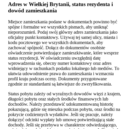
Adres w Wielkiej Brytanii, status rezydenta i
dowód zamieszkania
Miejsce zamieszkania podane w dokumentach powinno być
spójne i formalne we wszystkich pismach, aby uniknąć
nieporozumień. Podaj swój główny adres zamieszkania jako
oficjalny punkt kontaktowy. Używaj tej samej ulicy, miasta i
kodu pocztowego we wszystkich dokumentach, aby
zachować spójność. Dołącz do dokumentów osobiste
oświadczenie potwierdzające zamieszkiwanie, które wesprze
status rezydencji. W oświadczeniu uwzględnij datę
wprowadzenia się, obecny numer kontaktowy oraz adres
widniejący w rachunkach podatku lokalnego lub mediów. To
ułatwia udowodnienie prawa do zamieszkania i wzmacnia
profil kraju podczas oceny. Dokumenty przygotowane
zgodnie ze standardami są łatwiejsze do zweryfikowania.
Status pobytu zależy od wyraźnych dowodów więzi z krajem,
długości pobytu oraz stałych środków finansowych lub
dochodów. Należy przedstawić udokumentowaną historię
pokazującą, gdzie się mieszka podczas pobytu, oraz środki na
pokrycie codziennych wydatków. Jeśli się pracuje, należy
dołączyć odcinki wypłaty lub umowę potwierdzającą stałe
dochody. Jeśli się przebywa w charakterze odwiedzającego,