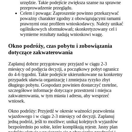
urzędzie. Takie podejście zwiększa szanse na sprawne
przeprowadzenie przeglądu.
Celem i powaga: Zaproszenie powinno przekazywać
poważny charakter zgodny z obowiązującymi ramami
prawnymi oraz profilem wnioskodawcy. Należy unikać
ogólnikowych sformułowań; skonkretyzowany cel i
wymierne rezultaty nadają wnioskowi wagę.
Okno podróży, czas pobytu i zobowiązania
dotyczące zakwaterowania
Zaplanuj dobrze przygotowany przyjazd w ciągu 2-3
miesięcy od podjęcia decyzji, a początkowy pobyt ogranicz
do 4-6 tygodni. Takie podejście ukierunkowane na konkretny
przypadek ułatwia organizację i zmniejsza ryzyko zbyt
długiego pobytu. Gospodarz powinien dostarczyć rzetelne,
szczegółowe informacje dotyczące przestrzeni i miejsca
zakwaterowania, w tym miasta i adresu, aby wesprzeć
wniosek.
Okno podróży: Przyjedź w okresie ważności pozwolenia
wjazdowego i w ciągu 2-3 miesięcy od decyzji. Zaplanuj
jedną podróż, jeśli to możliwe; unikaj kolejnych wyjazdów
bezpośrednio po sobie, które komplikują rejestr. Jasny plan