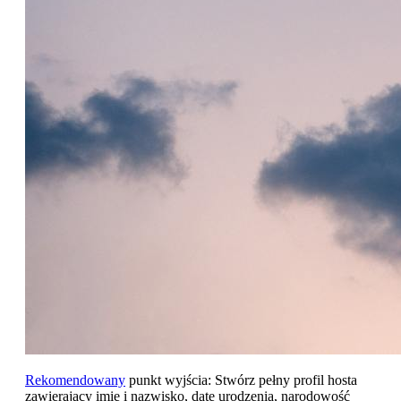
Rekomendowany
punkt wyjścia: Stwórz pełny profil hosta
zawierający imię i nazwisko, datę urodzenia, narodowość