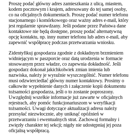
Proszę podać główny adres zamieszkania z ulicą, miastem,
kodem pocztowym i krajem, adresowany do tej samej osoby,
co na oficjalnych dokumentach. Proszę podać numer telefonu
stacjonarnego i komórkowego oraz ważny adres e-mail, który
jest regularnie sprawdzany. Jeśli podane przez Państwa dane
kontaktowe nie będą dostępne, proszę podać alternatywną
opcję kontaktu, np. inny numer telefonu lub adres e-mail, aby
zapewnić współpracę podczas przetwarzania wniosku.
Zidentyfikuj gospodarza zgodnie z dokładnym brzmieniem
widniejącym w paszporcie oraz datą urodzenia w formacie
stosowanym przez władze, co zapewnia dokładność. Jeśli
gospodarz dokonał jakichkolwiek zmian imienia lub
nazwiska, należy je wyraźnie wyszczególnić. Numer telefonu
musi odzwierciedlać główny numer kontaktowy. Prosimy o
całkowite wypełnienie danych i załączenie kopii dokumentu
tożsamości gospodarza, jeśli o to zostanie poproszony.
Uwzględnij wszelkie informacje już zawarte w oficjalnych
rejestrach, aby pomóc funkcjonariuszom w weryfikacji
tożsamości. Uwagi dotyczące aktualizacji adresu należy
przesyłać niezwłocznie, aby uniknąć opóźnień w
przetwarzaniu i ewentualnych strat. Zachowaj formalny i
zwięzły charakter tej sekcji; nigdy nie udostępniaj jej poza
oficjalną współpracą.