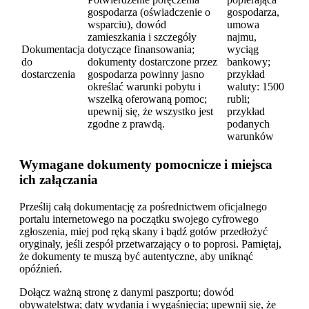
gospodarza (oświadczenie o
gospodarza,
wsparciu), dowód
umowa
zamieszkania i szczegóły
najmu,
Dokumentacja
dotyczące finansowania;
wyciąg
do
dokumenty dostarczone przez
bankowy;
dostarczenia
gospodarza powinny jasno
przykład
określać warunki pobytu i
waluty: 1500
wszelką oferowaną pomoc;
rubli;
upewnij się, że wszystko jest
przykład
zgodne z prawdą.
podanych
warunków
Wymagane dokumenty pomocnicze i miejsca
ich załączania
Prześlij całą dokumentację za pośrednictwem oficjalnego
portalu internetowego na początku swojego cyfrowego
zgłoszenia, miej pod ręką skany i bądź gotów przedłożyć
oryginały, jeśli zespół przetwarzający o to poprosi. Pamiętaj,
że dokumenty te muszą być autentyczne, aby uniknąć
opóźnień.
Dołącz ważną stronę z danymi paszportu; dowód
obywatelstwa; daty wydania i wygaśnięcia; upewnij się, że