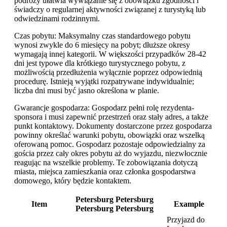
podróży ułatwia wywiązanie się z obowiązku zgodności i
świadczy o regularnej aktywności związanej z turystyką lub
odwiedzinami rodzinnymi.
Czas pobytu: Maksymalny czas standardowego pobytu
wynosi zwykle do 6 miesięcy na pobyt; dłuższe okresy
wymagają innej kategorii. W większości przypadków 28-42
dni jest typowe dla krótkiego turystycznego pobytu, z
możliwością przedłużenia wyłącznie poprzez odpowiednią
procedurę. Istnieją wyjątki rozpatrywane indywidualnie;
liczba dni musi być jasno określona w planie.
Gwarancje gospodarza: Gospodarz pełni rolę rezydenta-
sponsora i musi zapewnić przestrzeń oraz stały adres, a także
punkt kontaktowy. Dokumenty dostarczone przez gospodarza
powinny określać warunki pobytu, obowiązki oraz wszelką
oferowaną pomoc. Gospodarz pozostaje odpowiedzialny za
gościa przez cały okres pobytu aż do wyjazdu, niezwłocznie
reagując na wszelkie problemy. Te zobowiązania dotyczą
miasta, miejsca zamieszkania oraz członka gospodarstwa
domowego, który będzie kontaktem.
Petersburg Petersburg
Item
Example
Petersburg Petersburg
Przyjazd do