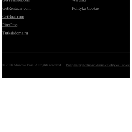
GetTransfer.com
Warunki
GetRentacar.com
Polityka Cookie
GetBoat.com
PiterPass
Tutkakdoma.ru
©
2026
Moscow Pass
. All rights reserved.
Polityka prywatności
Warunki
Polityka Cookie