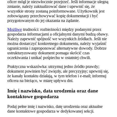
oficer mógł je niezwłocznie przejrzeć. Jeśli informacje ulegną
zmianie, należy zaktualizować dane i upewnić się, że
wszystkie strony zostaną poinformowane. Użytkownik jest
zobowiązany przechowywać kopię dokumentacji i być
przygotowanym do jej okazania na żądanie.
Możliwe
trudności: rozbieżności między podanymi przez
gospodarza informacjami a oficjalnymi danymi budzą obawy.
Należy zapewnić spójność we wszystkich źródłach. Jeśli nie
można dostarczyć konkretnego dokumentu, należy wyjaśnić
ograniczenia i zaproponować alternatywne dowody. Dobrze
ustrukturyzowany dokument pomaga skrócić czas
oczekiwania i unikać pośpiechu w ostatniej chwili.
Praktyczna wskazówka: utrzymuj jedno źródło prawdy;
dokument powinien być zwięzły, ale precyzyjny; upewnij się,
że kanały kontaktu działają, w tym telefon i e-mail; informuj
oficera na bieżąco, w miarę upływu dni.
Imię i nazwisko, data urodzenia oraz dane
kontaktowe gospodarza
Podaj pełne imię i nazwisko, datę urodzenia oraz aktualne
dane kontaktowe gospodarza w dedykowanej sekcji.