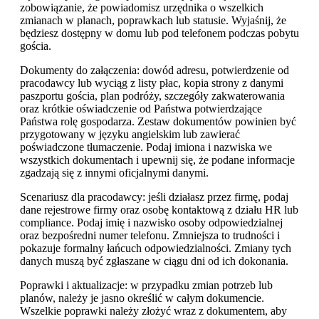
zobowiązanie, że powiadomisz urzędnika o wszelkich
zmianach w planach, poprawkach lub statusie. Wyjaśnij, że
będziesz dostępny w domu lub pod telefonem podczas pobytu
gościa.
Dokumenty do załączenia: dowód adresu, potwierdzenie od
pracodawcy lub wyciąg z listy płac, kopia strony z danymi
paszportu gościa, plan podróży, szczegóły zakwaterowania
oraz krótkie oświadczenie od Państwa potwierdzające
Państwa rolę gospodarza. Zestaw dokumentów powinien być
przygotowany w języku angielskim lub zawierać
poświadczone tłumaczenie. Podaj imiona i nazwiska we
wszystkich dokumentach i upewnij się, że podane informacje
zgadzają się z innymi oficjalnymi danymi.
Scenariusz dla pracodawcy: jeśli działasz przez firmę, podaj
dane rejestrowe firmy oraz osobę kontaktową z działu HR lub
compliance. Podaj imię i nazwisko osoby odpowiedzialnej
oraz bezpośredni numer telefonu. Zmniejsza to trudności i
pokazuje formalny łańcuch odpowiedzialności. Zmiany tych
danych muszą być zgłaszane w ciągu dni od ich dokonania.
Poprawki i aktualizacje: w przypadku zmian potrzeb lub
planów, należy je jasno określić w całym dokumencie.
Wszelkie poprawki należy złożyć wraz z dokumentem, aby