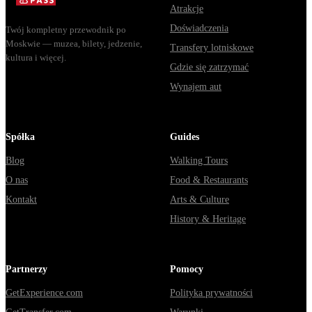
Atrakcje
Doświadczenia
Twój kompletny przewodnik po
Moskwie — muzea, bilety, jedzenie,
Transfery lotniskowe
kultura i więcej.
Gdzie się zatrzymać
Wynajem aut
Spółka
Guides
Blog
Walking Tours
O nas
Food & Restaurants
Kontakt
Arts & Culture
History & Heritage
Partnerzy
Pomocy
GetExperience.com
Polityka prywatności