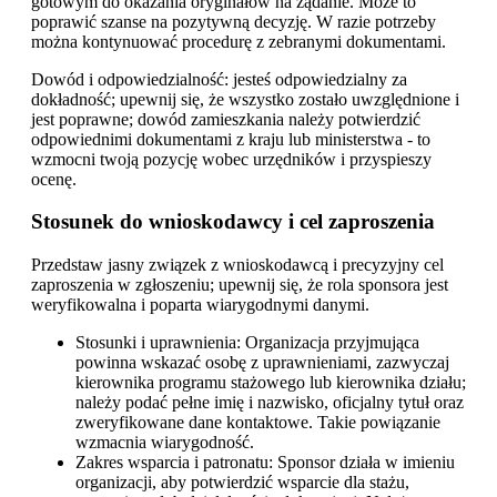
gotowym do okazania oryginałów na żądanie. Może to
poprawić szanse na pozytywną decyzję. W razie potrzeby
można kontynuować procedurę z zebranymi dokumentami.
Dowód i odpowiedzialność: jesteś odpowiedzialny za
dokładność; upewnij się, że wszystko zostało uwzględnione i
jest poprawne; dowód zamieszkania należy potwierdzić
odpowiednimi dokumentami z kraju lub ministerstwa - to
wzmocni twoją pozycję wobec urzędników i przyspieszy
ocenę.
Stosunek do wnioskodawcy i cel zaproszenia
Przedstaw jasny związek z wnioskodawcą i precyzyjny cel
zaproszenia w zgłoszeniu; upewnij się, że rola sponsora jest
weryfikowalna i poparta wiarygodnymi danymi.
Stosunki i uprawnienia: Organizacja przyjmująca
powinna wskazać osobę z uprawnieniami, zazwyczaj
kierownika programu stażowego lub kierownika działu;
należy podać pełne imię i nazwisko, oficjalny tytuł oraz
zweryfikowane dane kontaktowe. Takie powiązanie
wzmacnia wiarygodność.
Zakres wsparcia i patronatu: Sponsor działa w imieniu
organizacji, aby potwierdzić wsparcie dla stażu,