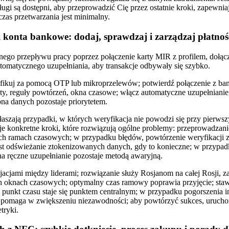
gi są dostępni, aby przeprowadzić Cię przez ostatnie kroki, zapewniaj
czas przetwarzania jest minimalny.
 konta bankowe: dodaj, sprawdzaj i zarządzaj płatnoś
ólnego przepływu pracy poprzez połączenie karty MIR z profilem, dołą
utomatycznego uzupełniania, aby transakcje odbywały się szybko.
fikuj za pomocą OTP lub mikroprzelewów; potwierdź połączenie z ban
mity, reguły powtórzeń, okna czasowe; włącz automatyczne uzupełnianie
na danych pozostaje priorytetem.
łaszają przypadki, w których weryfikacja nie powodzi się przy pierw
je konkretne kroki, które rozwiązują ogólne problemy: przeprowadzani
ych ramach czasowych; w przypadku błędów, powtórzenie weryfikacji
st odświeżanie ztokenizowanych danych, gdy to konieczne; w przypad
e na ręczne uzupełnianie pozostaje metodą awaryjną.
jacjami między liderami; rozwiązanie służy Rosjanom na całej Rosji, z
h oknach czasowych; optymalny czas ramowy poprawia przyjęcie; staw
; punkt czasu staje się punktem centralnym; w przypadku pogorszenia in
 pomaga w zwiększeniu niezawodności; aby powtórzyć sukces, urucho
tryki.