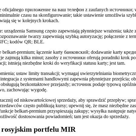
nie oficjalnego приложение na ваш телефон z zaufanych источники; 
inimalnie czasu na skonfigurowanie; takie ustawienie umożliwia szyb
iają się w kolejnych krokach.
: urządzenia Samsung często zapewniają płynniejsze wrażenia; także
rozpoznawanie twarzy zapewniają szybką autoryzację; połączenie z te
 NFC; kodów QR; BLE.
 belkart-premium; łączenie karty банковский; dodawanie karty креди
je zajmują kilka minut; zasoby z источники oferują poradniki krok po 
cji; istnieją niezbędne kroki do weryfikacji statusu karty; jest tam.
ienia; ustaw limity transakcji; wymagaj uwierzytelniania biometryczne
 integracja z systemami handlowymi zapewnia płynniejsze przejścia; 
 obsługują bezkontaktowe przejazdy; источник podaje typową opóźn
wo, zachowując wygodę.
acznij od niskowartościowej sprzedaży, aby sprawdzić przepływ; spr
rzedawców często publikują kursy; upewnij się, że masz niezbędne zaso
 funkcje belkart-premium przyspieszają zakupy; wysyłka następuje naty
 możliwość dostosowania powiadomień; tam jest okazja do sprzedaży.
 rosyjskim portfelu MIR