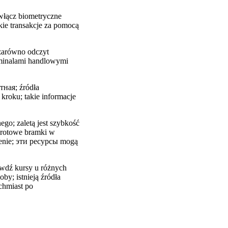
włącz biometryczne
kie transakcje za pomocą
 zarówno odczyt
rminalami handlowymi
тная; źródła
kroku; takie informacje
go; zaletą jest szybkość
obrotowe bramki w
ienie; эти ресурсы mogą
awdź kursy u różnych
by; istnieją źródła
chmiast po