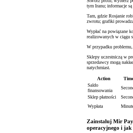
Stwórz profil; wybierz 
tym Iranu; informacje s
Tam, gdzie Rosjanie rob
zwrotu; grafiki prowadz
Wypłać na powiązane kon
realizowanych w ciągu s
W przypadku problemu, 
Sklepy uczestniczą w pro
sprzedawcy mogą nakłada
natychmiast.
Action
Tim
Saldo
Secon
finansowania
Sklep płatności
Secon
Wypłata
Minut
Zainstaluj Mir Pay
operacyjnego i jak