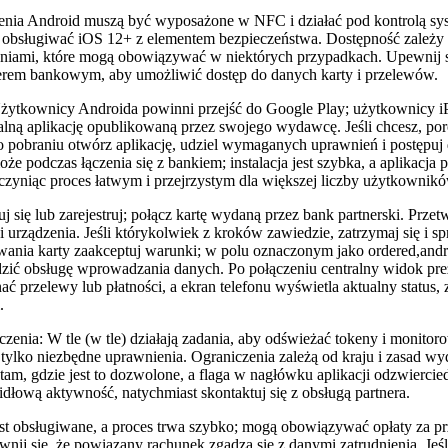
enia Android muszą być wyposażone w NFC i działać pod kontrolą sy
obsługiwać iOS 12+ z elementem bezpieczeństwa. Dostępność zależy 
eniami, które mogą obowiązywać w niektórych przypadkach. Upewnij si
erem bankowym, aby umożliwić dostęp do danych karty i przelewów.
: Użytkownicy Androida powinni przejść do Google Play; użytkownicy 
jalną aplikację opublikowaną przez swojego wydawcę. Jeśli chcesz, por
Po pobraniu otwórz aplikację, udziel wymaganych uprawnień i postępuj 
że podczas łączenia się z bankiem; instalacja jest szybka, a aplikacja
czyniąc proces łatwym i przejrzystym dla większej liczby użytkownikó
uj się lub zarejestruj; połącz kartę wydaną przez bank partnerski. Przet
i urządzenia. Jeśli którykolwiek z kroków zawiedzie, zatrzymaj się i 
wania karty zaakceptuj warunki; w polu oznaczonym jako ordered,and
dzić obsługę wprowadzania danych. Po połączeniu centralny widok prez
ć przelewy lub płatności, a ekran telefonu wyświetla aktualny status
.
zenia: W tle (w tle) działają zadania, aby odświeżać tokeny i monitor
ylko niezbędne uprawnienia. Ograniczenia zależą od kraju i zasad w
tam, gdzie jest to dozwolone, a flaga w nagłówku aplikacji odzwierciedl
idłową aktywność, natychmiast skontaktuj się z obsługą partnera.
est obsługiwane, a proces trwa szybko; mogą obowiązywać opłaty za 
wnij się, że powiązany rachunek zgadza się z danymi zatrudnienia. Jeś