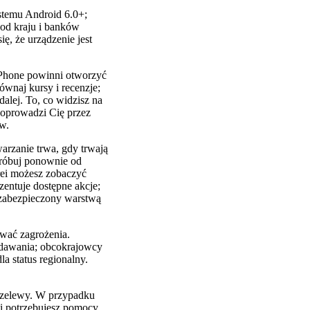
stemu Android 6.0+;
od kraju i banków
ę, że urządzenie jest
iPhone powinni otworzyć
ównaj kursy i recenzje;
dalej. To, co widzisz na
 poprowadzi Cię przez
w.
warzanie trwa, gdy trwają
spróbuj ponownie od
rei możesz zobaczyć
entuje dostępne akcje;
, zabezpieczony warstwą
ować zagrożenia.
ydawania; obcokrajowcy
a status regionalny.
przelewy. W przypadku
li potrzebujesz pomocy,