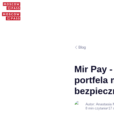
Blog
Mir Pay -
portfela 
bezpiecz
Autor: Anastasia
•
8 min czytania
17 