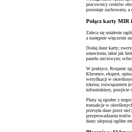
pracownicy centrów obsłu
pozostaje zachowany, a 
Połącz karty MIR i
Zaleca się ustalenie og
a następnie włączenie a
Dodaj dane karty; zwery
ustawienia, takie jak li
panelu sieciowym; ochro
W praktyce, Rosjanie zg
Khromov, ekspert, opisu
weryfikacji w określon
tokenu; rozwiązaniem je
infrastruktury, przejści
Plany są zgodne z negoc
transakcje w określonyc
przesyła dane przez sieć
przeprowadzania testów
dane; ulepszaj ogólne me