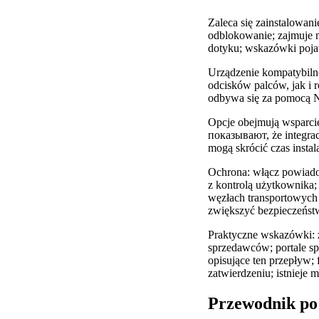
Zaleca się zainstalowa
odblokowanie; zajmuje m
dotyku; wskazówki pojaw
Urządzenie kompatybilne
odcisków palców, jak i 
odbywa się za pomocą
Opcje obejmują wsparcie
показывают, że integrac
mogą skrócić czas instala
Ochrona: włącz powiadom
z kontrolą użytkownika;
węzłach transportowych
zwiększyć bezpieczeńst
Praktyczne wskazówki: z
sprzedawców; portale sp
opisujące ten przepływ;
zatwierdzeniu; istnieje
Przewodnik po