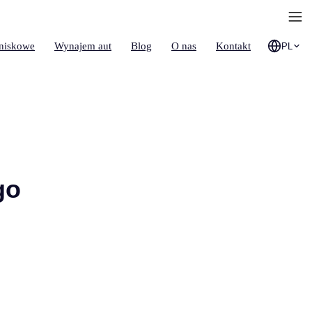
tniskowe
Wynajem aut
Blog
O nas
Kontakt
PL
go