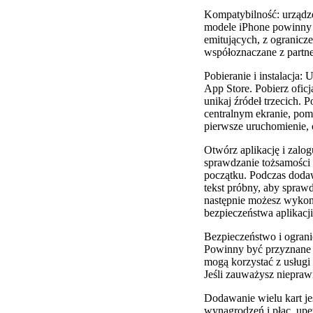
Kompatybilność: urządz
modele iPhone powinny 
emitujących, z ogranicz
współoznaczane z partn
Pobieranie i instalacja
App Store. Pobierz ofic
unikaj źródeł trzecich. 
centralnym ekranie, pomo
pierwsze uruchomienie, 
Otwórz aplikację i zalog
sprawdzanie tożsamości 
początku. Podczas doda
tekst próbny, aby spraw
następnie możesz wykona
bezpieczeństwa aplikacji
Bezpieczeństwo i ogranic
Powinny być przyznane t
mogą korzystać z usługi 
Jeśli zauważysz niepraw
Dodawanie wielu kart j
wynagrodzeń i płac, upe