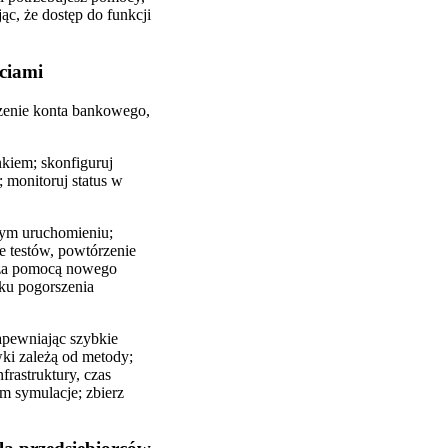
ąc, że dostęp do funkcji
ciami
czenie konta bankowego,
kiem; skonfiguruj
; monitoruj status w
szym uruchomieniu;
e testów, powtórzenie
 za pomocą nowego
ku pogorszenia
apewniając szybkie
ki zależą od metody;
frastruktury, czas
m symulacje; zbierz