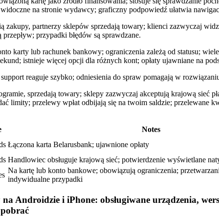
powiązoną kartę jako źródło finansowania; stosuje się sprawdzanie po
ą widoczne na stronie wydawcy; graficzny podpowiedź ułatwia nawigac
ią zakupy, partnerzy sklepów sprzedają towary; klienci zazwyczaj wid
ą przepływ; przypadki błędów są sprawdzane.
to karty lub rachunek bankowy; ograniczenia zależą od statusu; wie
ekund; istnieje więcej opcji dla różnych kont; opłaty ujawniane na po
support reaguje szybko; odniesienia do spraw pomagają w rozwiązani
gramie, sprzedają towary; sklepy zazwyczaj akceptują krajową sieć pła
ć limity; przelewy wpłat odbijają się na twoim saldzie; przelewane kw
e
Notes
ds
Łączona karta Belarusbank; ujawnione opłaty
ds
Handlowiec obsługuje krajową sieć; potwierdzenie wyświetlane nat
Na kartę lub konto bankowe; obowiązują ograniczenia; przetwarzan
es
indywidualne przypadki
 na Androidzie i iPhone: obsługiwane urządzenia, wers
 pobrać