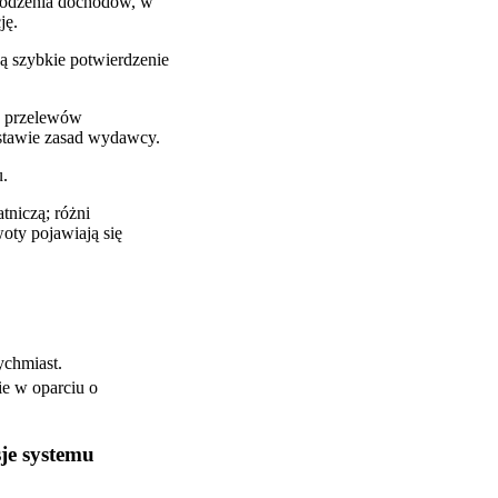
chodzenia dochodów, w
ję.
zą szybkie potwierdzenie
le przelewów
dstawie zasad wydawcy.
u.
tniczą; różni
oty pojawiają się
ychmiast.
ie w oparciu o
je systemu