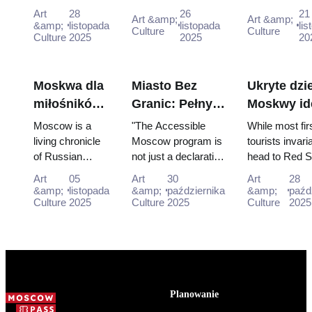
street art scene
performances with
command bun
po kulturze
Pass
Moskwy (2
Art
28
26
21
Art &amp;
Art &amp;
for free:
the Moscow Pass,
Free entry int
&amp;
listopada
listopada
lis
miejskiej z
2026)
Culture
Culture
Winzavod,
Culture
2025
gaining easy access
2025
"Nuclear Stri
20
Moscow
Flacon, Artplay
to iconic venues and
includ...
Pass (2025–
and guided tours
unfor...
2026)
all included in
Moskwa dla
Miasto Bez
Ukryte dzi
Mosco...
miłośników
Granic: Pełny
Moskwy id
historii:
Przewodnik po
dla pierws
Moscow is a
"The Accessible
While most fir
Pełna
Dostępnej
odwiedzaj
living chronicle
Moscow program is
tourists invari
of Russian
not just a declaration
head to Red S
wycieczka w
Moskwie dla
Przewodni
history, where
but a
the Kremlin, a
czasie z
Podróżujących
początkuj
Art
05
Art
30
Art
28
every street and
comprehensive
Gorky Park, t
&amp;
listopada
&amp;
października
&amp;
paźd
biletem
z
building holds
Culture
2025
effort aimed at
Culture
2025
soul of the Rus
Culture
2025
Ograniczeniami
the memory of
creating a barrier-
Ruchowymi
pivotal eras for
free env...
tr...
Planowanie