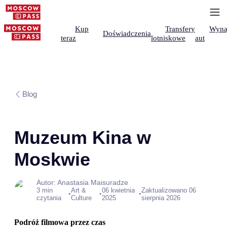
Kup
Transfery
Wyna
Doświadczenia
teraz
lotniskowe
aut
Blog
Muzeum Kina w
Moskwie
Autor: Anastasia Maisuradze
3 min
Art &
06 kwietnia
Zaktualizowano 06
•
•
•
czytania
Culture
2025
sierpnia 2026
Podróż filmowa przez czas