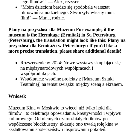
jego filmów!" — Alex, reżyser.
"Moim dzieciom bardzo się spodobała warsztat
filmowań samodzielnego. Stworzyły własny mini-
film!" — Maria, rodzic.
Plany na przyszłość dla Muzeum For example, if the
museum is the
Hermitage
(Ermitaż) in
St. Petersburg
(Petersburg), the translation might look like this:
Plany na
przyszłość dla Ermitażu w Petersburgu
If you'd like a
more precise translation, please share additional details!
Rozszerzenie w 2024: Nowe wystawy skupiające się
na międzynarodowych współpracach i
współprodukcjach.
Współpraca: wspólne projekty z [Muzeum Sztuki
Teatralnej] na temat związku między sceną a ekranem.
Wniosek
Muzeum Kina w Moskwie to więcej niż tylko hołd dla
filmów - to celebracja opowiadania, kreatywności i wpływu
kulturowego. Od niemych czarno-białych filmów po
współczesne blockbustery, ukazuje ono trwałą rolę kina w
kształtowaniu społeczeństw i inspirowaniu pokoleń.