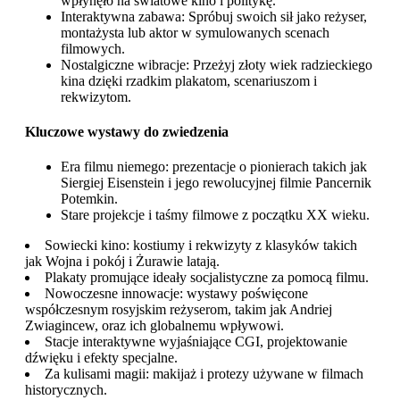
wpłynęło na światowe kino i politykę.
Interaktywna zabawa: Spróbuj swoich sił jako reżyser,
montażysta lub aktor w symulowanych scenach
filmowych.
Nostalgiczne wibracje: Przeżyj złoty wiek radzieckiego
kina dzięki rzadkim plakatom, scenariuszom i
rekwizytom.
Kluczowe wystawy do zwiedzenia
Era filmu niemego: prezentacje o pionierach takich jak
Siergiej Eisenstein i jego rewolucyjnej filmie Pancernik
Potemkin.
Stare projekcje i taśmy filmowe z początku XX wieku.
Sowiecki kino: kostiumy i rekwizyty z klasyków takich
jak Wojna i pokój i Żurawie latają.
Plakaty promujące ideały socjalistyczne za pomocą filmu.
Nowoczesne innowacje: wystawy poświęcone
współczesnym rosyjskim reżyserom, takim jak Andriej
Zwiagincew, oraz ich globalnemu wpływowi.
Stacje interaktywne wyjaśniające CGI, projektowanie
dźwięku i efekty specjalne.
Za kulisami magii: makijaż i protezy używane w filmach
historycznych.