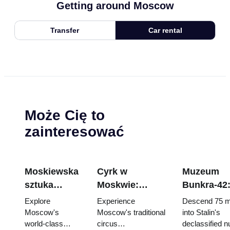
Getting around Moscow
Transfer
Car rental
Może Cię to
zainteresować
Moskiewska
Cyrk w
Muzeum
sztuka
Moskwie:
Bunkra-42
uliczna i
Tradycyjna
Przewodni
Explore
Experience
Descend 75 m
graffiti:
rosyjska
posiadacz
Moscow's
Moscow's traditional
into Stalin's
world-class
circus
declassified n
Przewodnik
rozrywka z
biletów do