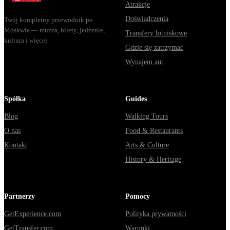
Atrakcje
Doświadczenia
Twój kompletny przewodnik po
Moskwie — muzea, bilety, jedzenie,
Transfery lotniskowe
kultura i więcej.
Gdzie się zatrzymać
Wynajem aut
Spółka
Guides
Blog
Walking Tours
O nas
Food & Restaurants
Kontakt
Arts & Culture
History & Heritage
Partnerzy
Pomocy
GetExperience.com
Polityka prywatności
GetTransfer.com
Warunki