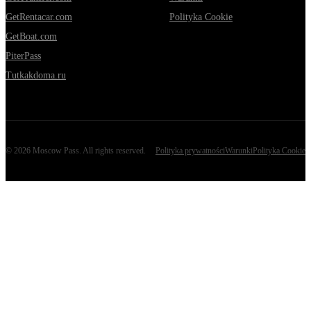
GetRentacar.com
Polityka Cookie
GetBoat.com
PiterPass
Tutkakdoma.ru
©
2026
Moscow Pass
. All rights reserved.
Polityka prywatności
Warunki
Polityka Cookie