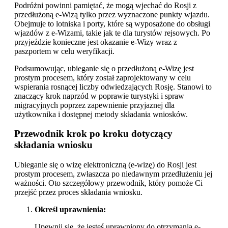
Podróżni powinni pamiętać, że mogą wjechać do Rosji z
przedłużoną e-Wizą tylko przez wyznaczone punkty wjazdu.
Obejmuje to lotniska i porty, które są wyposażone do obsługi
wjazdów z e-Wizami, takie jak te dla turystów rejsowych. Po
przyjeździe konieczne jest okazanie e-Wizy wraz z
paszportem w celu weryfikacji.
Podsumowując, ubieganie się o przedłużoną e-Wizę jest
prostym procesem, który został zaprojektowany w celu
wspierania rosnącej liczby odwiedzających Rosję. Stanowi to
znaczący krok naprzód w poprawie turystyki i spraw
migracyjnych poprzez zapewnienie przyjaznej dla
użytkownika i dostępnej metody składania wniosków.
Przewodnik krok po kroku dotyczący
składania wniosku
Ubieganie się o wizę elektroniczną (e-wizę) do Rosji jest
prostym procesem, zwłaszcza po niedawnym przedłużeniu jej
ważności. Oto szczegółowy przewodnik, który pomoże Ci
przejść przez proces składania wniosku.
Określ uprawnienia:
Upewnij się, że jesteś uprawniony do otrzymania e-