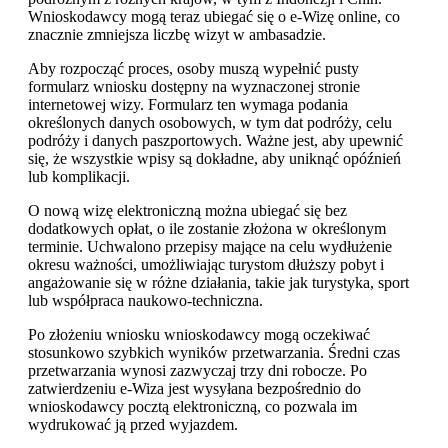
Wnioskodawcy mogą teraz ubiegać się o e-Wizę online, co
znacznie zmniejsza liczbę wizyt w ambasadzie.
Aby rozpocząć proces, osoby muszą wypełnić pusty
formularz wniosku dostępny na wyznaczonej stronie
internetowej wizy. Formularz ten wymaga podania
określonych danych osobowych, w tym dat podróży, celu
podróży i danych paszportowych. Ważne jest, aby upewnić
się, że wszystkie wpisy są dokładne, aby uniknąć opóźnień
lub komplikacji.
O nową wizę elektroniczną można ubiegać się bez
dodatkowych opłat, o ile zostanie złożona w określonym
terminie. Uchwalono przepisy mające na celu wydłużenie
okresu ważności, umożliwiając turystom dłuższy pobyt i
angażowanie się w różne działania, takie jak turystyka, sport
lub współpraca naukowo-techniczna.
Po złożeniu wniosku wnioskodawcy mogą oczekiwać
stosunkowo szybkich wyników przetwarzania. Średni czas
przetwarzania wynosi zazwyczaj trzy dni robocze. Po
zatwierdzeniu e-Wiza jest wysyłana bezpośrednio do
wnioskodawcy pocztą elektroniczną, co pozwala im
wydrukować ją przed wyjazdem.