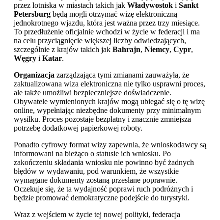
przez lotniska w miastach takich jak
Władywostok
i
Sankt
Petersburg
będą mogli otrzymać wizę elektroniczną
jednokrotnego wjazdu, która jest ważna przez trzy miesiące.
To przedłużenie oficjalnie wchodzi w życie w federacji i ma
na celu przyciągnięcie większej liczby odwiedzających,
szczególnie z krajów takich jak
Bahrajn
,
Niemcy
,
Cypr
,
Węgry
i
Katar
.
Organizacja
zarządzająca tymi zmianami zauważyła, że
zaktualizowana wiza elektroniczna nie tylko usprawni proces,
ale także umożliwi bezpieczniejsze doświadczenie.
Obywatele wymienionych krajów mogą ubiegać się o tę wizę
online, wypełniając niezbędne dokumenty przy minimalnym
wysiłku. Proces pozostaje bezpłatny i znacznie zmniejsza
potrzebę dodatkowej papierkowej roboty.
Ponadto cyfrowy format wizy zapewnia, że wnioskodawcy są
informowani na bieżąco o statusie ich wniosku. Po
zakończeniu składania wniosku nie powinno być żadnych
błędów w wydawaniu, pod warunkiem, że wszystkie
wymagane dokumenty zostaną przesłane poprawnie.
Oczekuje się, że ta wydajność poprawi ruch podróżnych i
będzie promować demokratyczne podejście do turystyki.
Wraz z wejściem w życie tej nowej polityki, federacja