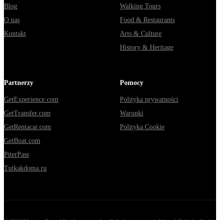
Blog
Walking Tours
O nas
Food & Restaurants
Kontakt
Arts & Culture
History & Heritage
Partnerzy
Pomocy
GetExperience.com
Polityka prywatności
GetTransfer.com
Warunki
GetRentacar.com
Polityka Cookie
GetBoat.com
PiterPass
Tutkakdoma.ru