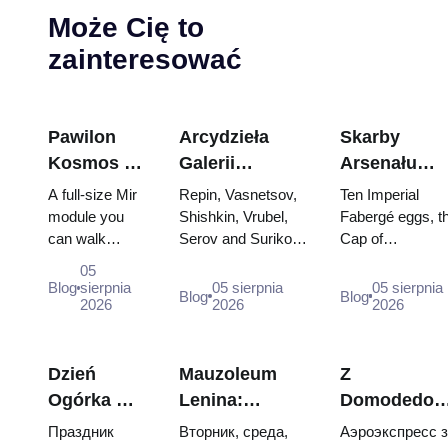
Może Cię to
zainteresować
Pawilon
Arcydzieła
Skarby
Kosmos na
Galerii
Arsenału
WDNCh:
Tretiakowskiej:
Kremla: jajk
A full-size Mir
Repin, Vasnetsov,
Ten Imperial
Wewnątrz
Obrazy, dla
Fabergé,
module you
Shishkin, Vrubel,
Fabergé eggs, t
can walk
Serov and Surikov
Cap of
największej
których warto
trony i szaty
through, the
— the works that
Monomakh, the
rosyjskiej
zaplanować
koronacyjne
05
Energia–Buran
stop people, where
double throne of
Blog
sierpnia
05 sierpnia
05 sierpnia
wystawy
wizytę
Blog
Blog
model,
2026
they hang, and why
2026
two boy tsars a
2026
kosmicznej
scorched
booking the...
the coronation
descent
dress of
capsules and
Catherine...
Dzień
Mauzoleum
Z
120 pieces of
Ogórka w
Lenina:
Domodedow
flight...
Suzdalu
godziny
do centrum
Праздник
Вторник, среда,
Аэроэкспресс 