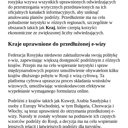
rosyjska wzywa wszystkich uprawnionych odwiedzających
do przestrzegania wytycznych przedstawionych na ich
oficjalnych kanałach informacyjnych, aby uniknąć
anulowania planów podróży. Przedłużenie ma na celu
pobudzenie turystyki w różnych regionach, szczególnie w
obszarach takich jak
Kraj
, które czerpią korzyści
ekonomiczne ze zwiększonej liczby odwiedzających.
Kraje uprawnione do przedłużonej e-wizy
Federacja Rosyjska niedawno zaktualizowała swoją politykę
e-wiz, zapewniając większą dostępność podróżnym z różnych
krajów. Przepis ma na celu wspieranie turystyki i spraw
międzynarodowych poprzez umożliwienie obywatelom kilku
krajów dłuższego pobytu w Rosji z wizą cyfrową. Ta
platforma cyfrowa upraszcza proces składania wniosków
wizowych, umożliwiając wnioskodawcom efektywne
wypełnianie wymaganego formularza online.
Podróżni z krajów takich jak Kuwejt, Arabia Saudyjska i
osoby z Europy Wschodniej, w tym Bułgaria, Chorwacja i
Włochy, są teraz uprawnieni do otrzymania przedłużonej e-
wizy. Narody te zostały wybrane na podstawie ich częstych
wzorców podróży do Rosji, a decyzja ma na celu wspieranie
lepszych relacji i łatwiejszych podróży dla turystów.