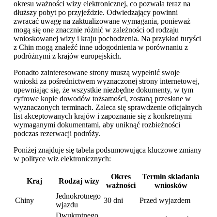
okresu ważności wizy elektronicznej, co pozwala teraz na
dłuższy pobyt po przyjeździe. Odwiedzający powinni
zwracać uwagę na zaktualizowane wymagania, ponieważ
mogą się one znacznie różnić w zależności od rodzaju
wnioskowanej wizy i kraju pochodzenia. Na przykład turyści
z Chin mogą znaleźć inne udogodnienia w porównaniu z
podróżnymi z krajów europejskich.
Ponadto zainteresowane strony muszą wypełnić swoje
wnioski za pośrednictwem wyznaczonej strony internetowej,
upewniając się, że wszystkie niezbędne dokumenty, w tym
cyfrowe kopie dowodów tożsamości, zostaną przesłane w
wyznaczonych terminach. Zaleca się sprawdzenie oficjalnych
list akceptowanych krajów i zapoznanie się z konkretnymi
wymaganymi dokumentami, aby uniknąć rozbieżności
podczas rezerwacji podróży.
Poniżej znajduje się tabela podsumowująca kluczowe zmiany
w polityce wiz elektronicznych:
Okres
Termin składania
Kraj
Rodzaj wizy
ważności
wniosków
Jednokrotnego
Chiny
30 dni
Przed wyjazdem
wjazdu
Dwukrotnego