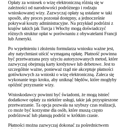
Opłaty za wniosek o wizę elektroniczną różnią się w
zależności od narodowości podróżnego i rodzaju
wnioskowanej wizy. Zazwyczaj opłaty są ustalane w taki
sposób, aby proces pozostał dostępny, a jednocześnie
pokrywał koszty administracyjne. Na przykład podróżni z
krajów takich jak Turcja i Włochy mogą doświadczyć
różnych struktur opłat w porównaniu z obywatelami Francji
lub Ameryki.
Po wypełnieniu i złożeniu formularza wniosku ważne jest,
aby natychmiast uiścić wymaganą opłatę. Płatność powinna
być przetwarzana przy użyciu autoryzowanych metod, które
zazwyczaj obejmują karty kredytowe lub debetowe. Jest to
szczególnie ważne, ponieważ rząd nie akceptuje płatności
gotówkowych za wnioski o wizę elektroniczną. Zaleca się
wykonanie tego kroku, aby uniknąć błędów, które mogłyby
opóźnić przyznanie wizy.
Wnioskodawcy powinni być świadomi, że mogą istnieć
dodatkowe opłaty za niektóre usługi, takie jak przyspieszone
przetwarzanie. Ta opcja pozwala na szybszy czas realizacji,
co może być korzystne dla osób, które muszą często
podróżować lub planują podróż w krótkim czasie.
Płatności można zazwyczaj dokonać za pośrednictwem