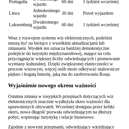
Portugalia
60 dni
1 tydzień wcześniej
wjazdu
Jednokrotnego
Litwa
30 dni
Przed wyjazdem
wjazdu
Dwukrotnego
Luksemburg
60 dni
1 tydzień wcześniej
wjazdu
Wraz z rozwojem systemu wiz elektronicznych, podróżni
muszą być na bieżąco z wszelkimi aktualizacjami lub
zmianami. Wysiłek ten oznacza bardziej demokratyczne
podejście do turystyki międzynarodowej, mające na celu
przyciągnięcie większej liczby odwiedzających i promowanie
wymiany kulturalnej. Dzięki zwiększonej elastyczności w
procesie wizowym, więcej osób może odkrywać malownicze
piękno i bogatą historię, jaką ma do zaoferowania Rosja.
Wyjaśnienie nowego okresu ważności
Ostatnia zmiana w rosyjskich przepisach dotyczących wiz
elektronicznych znacznie wydłużyła okres ważności dla
uprawnionych obywateli. Wcześniej dostępna przez krótki
okres, nowa długość pozwala odwiedzającym na dłuższy
pobyt, wspierając turystykę i relacje biznesowe.
Zgodnie z nowymi przepisami, odwiedzający wjeżdżający