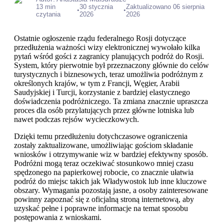
13 min
30 stycznia
Zaktualizowano 06 sierpnia
•
•
czytania
2026
2026
Ostatnie ogłoszenie rządu federalnego Rosji dotyczące
przedłużenia ważności wizy elektronicznej wywołało kilka
pytań wśród gości z zagranicy planujących podróż do Rosji.
System, który pierwotnie był przeznaczony głównie do celów
turystycznych i biznesowych, teraz umożliwia podróżnym z
określonych krajów, w tym z Francji, Węgier, Arabii
Saudyjskiej i Turcji, korzystanie z bardziej elastycznego
doświadczenia podróżniczego. Ta zmiana znacznie upraszcza
proces dla osób przylatujących przez główne lotniska lub
nawet podczas rejsów wycieczkowych.
Dzięki temu przedłużeniu dotychczasowe ograniczenia
zostały zaktualizowane, umożliwiając gościom składanie
wniosków i otrzymywanie wiz w bardziej efektywny sposób.
Podróżni mogą teraz oczekiwać stosunkowo mniej czasu
spędzonego na papierkowej robocie, co znacznie ułatwia
podróż do miejsc takich jak Władywostok lub inne kluczowe
obszary. Wymagania pozostają jasne, a osoby zainteresowane
powinny zapoznać się z oficjalną stroną internetową, aby
uzyskać pełne i poprawne informacje na temat sposobu
postępowania z wnioskami.