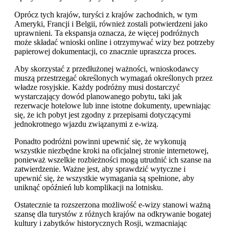
Oprócz tych krajów, turyści z krajów zachodnich, w tym
Ameryki, Francji i Belgii, również zostali potwierdzeni jako
uprawnieni. Ta ekspansja oznacza, że więcej podróżnych
może składać wnioski online i otrzymywać wizy bez potrzeby
papierowej dokumentacji, co znacznie upraszcza proces.
Aby skorzystać z przedłużonej ważności, wnioskodawcy
muszą przestrzegać określonych wymagań określonych przez
władze rosyjskie. Każdy podróżny musi dostarczyć
wystarczający dowód planowanego pobytu, taki jak
rezerwacje hotelowe lub inne istotne dokumenty, upewniając
się, że ich pobyt jest zgodny z przepisami dotyczącymi
jednokrotnego wjazdu związanymi z e-wizą.
Ponadto podróżni powinni upewnić się, że wykonują
wszystkie niezbędne kroki na oficjalnej stronie internetowej,
ponieważ wszelkie rozbieżności mogą utrudnić ich szanse na
zatwierdzenie. Ważne jest, aby sprawdzić wytyczne i
upewnić się, że wszystkie wymagania są spełnione, aby
uniknąć opóźnień lub komplikacji na lotnisku.
Ostatecznie ta rozszerzona możliwość e-wizy stanowi ważną
szansę dla turystów z różnych krajów na odkrywanie bogatej
kultury i zabytków historycznych Rosji, wzmacniając