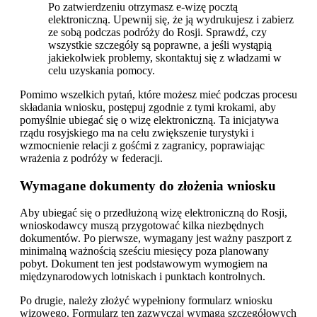
Po zatwierdzeniu otrzymasz e-wizę pocztą
elektroniczną. Upewnij się, że ją wydrukujesz i zabierz
ze sobą podczas podróży do Rosji. Sprawdź, czy
wszystkie szczegóły są poprawne, a jeśli wystąpią
jakiekolwiek problemy, skontaktuj się z władzami w
celu uzyskania pomocy.
Pomimo wszelkich pytań, które możesz mieć podczas procesu
składania wniosku, postępuj zgodnie z tymi krokami, aby
pomyślnie ubiegać się o wizę elektroniczną. Ta inicjatywa
rządu rosyjskiego ma na celu zwiększenie turystyki i
wzmocnienie relacji z gośćmi z zagranicy, poprawiając
wrażenia z podróży w federacji.
Wymagane dokumenty do złożenia wniosku
Aby ubiegać się o przedłużoną wizę elektroniczną do Rosji,
wnioskodawcy muszą przygotować kilka niezbędnych
dokumentów. Po pierwsze, wymagany jest ważny paszport z
minimalną ważnością sześciu miesięcy poza planowany
pobyt. Dokument ten jest podstawowym wymogiem na
międzynarodowych lotniskach i punktach kontrolnych.
Po drugie, należy złożyć wypełniony formularz wniosku
wizowego. Formularz ten zazwyczaj wymaga szczegółowych