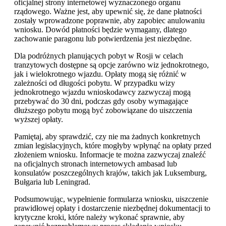
oficjalnej strony internetowej wyznaczonego organu
rządowego. Ważne jest, aby upewnić się, że dane płatności
zostały wprowadzone poprawnie, aby zapobiec anulowaniu
wniosku. Dowód płatności będzie wymagany, dlatego
zachowanie paragonu lub potwierdzenia jest niezbędne.
Dla podróżnych planujących pobyt w Rosji w celach
tranzytowych dostępne są opcje zarówno wiz jednokrotnego,
jak i wielokrotnego wjazdu. Opłaty mogą się różnić w
zależności od długości pobytu. W przypadku wizy
jednokrotnego wjazdu wnioskodawcy zazwyczaj mogą
przebywać do 30 dni, podczas gdy osoby wymagające
dłuższego pobytu mogą być zobowiązane do uiszczenia
wyższej opłaty.
Pamiętaj, aby sprawdzić, czy nie ma żadnych konkretnych
zmian legislacyjnych, które mogłyby wpłynąć na opłaty przed
złożeniem wniosku. Informacje te można zazwyczaj znaleźć
na oficjalnych stronach internetowych ambasad lub
konsulatów poszczególnych krajów, takich jak Luksemburg,
Bułgaria lub Leningrad.
Podsumowując, wypełnienie formularza wniosku, uiszczenie
prawidłowej opłaty i dostarczenie niezbędnej dokumentacji to
krytyczne kroki, które należy wykonać sprawnie, aby