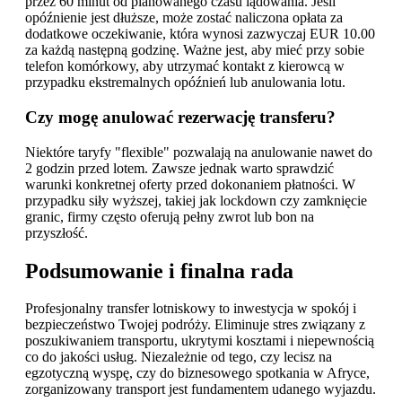
przez 60 minut od planowanego czasu lądowania. Jeśli
opóźnienie jest dłuższe, może zostać naliczona opłata za
dodatkowe oczekiwanie, która wynosi zazwyczaj EUR 10.00
za każdą następną godzinę. Ważne jest, aby mieć przy sobie
telefon komórkowy, aby utrzymać kontakt z kierowcą w
przypadku ekstremalnych opóźnień lub anulowania lotu.
Czy mogę anulować rezerwację transferu?
Niektóre taryfy "flexible" pozwalają na anulowanie nawet do
2 godzin przed lotem. Zawsze jednak warto sprawdzić
warunki konkretnej oferty przed dokonaniem płatności. W
przypadku siły wyższej, takiej jak lockdown czy zamknięcie
granic, firmy często oferują pełny zwrot lub bon na
przyszłość.
Podsumowanie i finalna rada
Profesjonalny transfer lotniskowy to inwestycja w spokój i
bezpieczeństwo Twojej podróży. Eliminuje stres związany z
poszukiwaniem transportu, ukrytymi kosztami i niepewnością
co do jakości usług. Niezależnie od tego, czy lecisz na
egzotyczną wyspę, czy do biznesowego spotkania w Afryce,
zorganizowany transport jest fundamentem udanego wyjazdu.