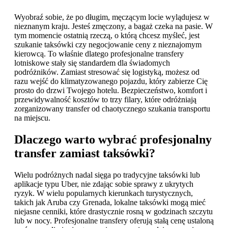
Wyobraź sobie, że po długim, męczącym locie wylądujesz w
nieznanym kraju. Jesteś zmęczony, a bagaż czeka na pasie. W
tym momencie ostatnią rzeczą, o którą chcesz myśleć, jest
szukanie taksówki czy negocjowanie ceny z nieznajomym
kierowcą. To właśnie dlatego profesjonalne transfery
lotniskowe stały się standardem dla świadomych
podróżników. Zamiast stresować się logistyką, możesz od
razu wejść do klimatyzowanego pojazdu, który zabierze Cię
prosto do drzwi Twojego hotelu. Bezpieczeństwo, komfort i
przewidywalność kosztów to trzy filary, które odróżniają
zorganizowany transfer od chaotycznego szukania transportu
na miejscu.
Dlaczego warto wybrać profesjonalny
transfer zamiast taksówki?
Wielu podróżnych nadal sięga po tradycyjne taksówki lub
aplikacje typu Uber, nie zdając sobie sprawy z ukrytych
ryzyk. W wielu popularnych kierunkach turystycznych,
takich jak Aruba czy Grenada, lokalne taksówki mogą mieć
niejasne cenniki, które drastycznie rosną w godzinach szczytu
lub w nocy. Profesjonalne transfery oferują stałą cenę ustaloną