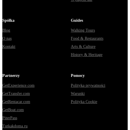
Spółka
Guides
Blog
Walking Tours
O nas
Food & Restaurants
Kontakt
Arts & Culture
History & Heritage
Partnerzy
Pomocy
GetExperience.com
Polityka prywatności
GetTransfer.com
Warunki
GetRentacar.com
Polityka Cookie
GetBoat.com
PiterPass
Tutkakdoma.ru