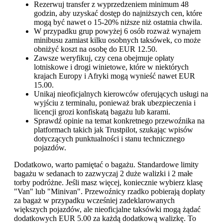
Rezerwuj transfer z wyprzedzeniem minimum 48
godzin, aby uzyskać dostęp do najniższych cen, które
mogą być nawet o 15-20% niższe niż ostatnia chwila.
W przypadku grup powyżej 6 osób rozważ wynajem
minibusu zamiast kilku osobnych taksówek, co może
obniżyć koszt na osobę do EUR 12.50.
Zawsze weryfikuj, czy cena obejmuje opłaty
lotniskowe i drogi winietowe, które w niektórych
krajach Europy i Afryki mogą wynieść nawet EUR
15.00.
Unikaj nieoficjalnych kierowców oferujących usługi na
wyjściu z terminalu, ponieważ brak ubezpieczenia i
licencji grozi konfiskatą bagażu lub karami.
Sprawdź opinie na temat konkretnego przewoźnika na
platformach takich jak Trustpilot, szukając wpisów
dotyczących punktualności i stanu technicznego
pojazdów.
Dodatkowo, warto pamiętać o bagażu. Standardowe limity
bagażu w sedanach to zazwyczaj 2 duże walizki i 2 małe
torby podróżne. Jeśli masz więcej, koniecznie wybierz klasę
"Van" lub "Minivan". Przewoźnicy rzadko pobierają dopłaty
za bagaż w przypadku wcześniej zadeklarowanych
większych pojazdów, ale nieoficjalne taksówki mogą żądać
dodatkowych EUR 5.00 za każdą dodatkową walizkę. To