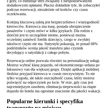
z góry, co eliminuje stres związany z niespodziewanymi
dodatkowymi opłatami. Płacisz dokładnie tyle, ile zobaczyłeś
podczas rezerwacji, niezależnie od korków czy czasu
oczekiwania.
Kolejną kluczową zaletą jest bezpieczeństwo i wiarygodność
kierowców. Kierowca zna trasę, posiada ubezpieczenie
pasażerów i często mówi w kilku językach. Dla rodzin z
dziećmi jest to szczególnie istotne, ponieważ można
wcześniej zamówić fotelik dziecięcy, czego w zwykłej
taksówce często nie ma. Statystyki pokazują, że ponad 68%
podróżników ocenia jakość transferu jako czynnik
decydujący o satysfakcji z całego pobytu.
Rezerwacja online pozwala również na personalizację usługi.
Możesz wybrać klasę pojazdu, od ekonomicznego sedana po
luksusowy van dla większej grupy. Dzięki aplikacji mobilnej
śledzisz przyjazd kierowca w czasie rzeczywistym. To nie
tylko wygoda, ale także oszczędność czasu, który możesz
poświęcić na odpoczynek po locie. W erze, gdy czas jest
najcenniejszym zasobem, eliminacja niepewności na etapie
dojazdu do hotelu ma ogromne znaczenie dla jakości wakacji.
Popularne kierunki i specyfika
transportu na miejscu