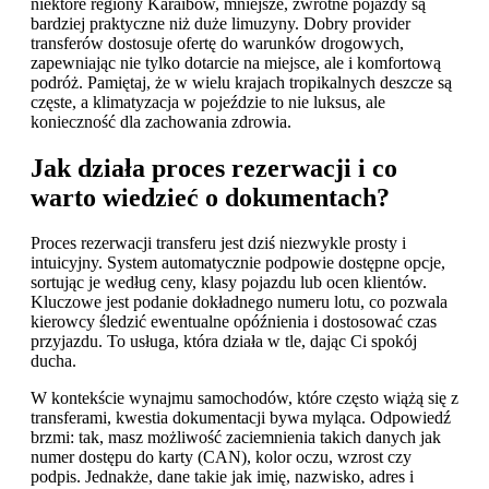
niektóre regiony Karaibów, mniejsze, zwrotne pojazdy są
bardziej praktyczne niż duże limuzyny. Dobry provider
transferów dostosuje ofertę do warunków drogowych,
zapewniając nie tylko dotarcie na miejsce, ale i komfortową
podróż. Pamiętaj, że w wielu krajach tropikalnych deszcze są
częste, a klimatyzacja w pojeździe to nie luksus, ale
konieczność dla zachowania zdrowia.
Jak działa proces rezerwacji i co
warto wiedzieć o dokumentach?
Proces rezerwacji transferu jest dziś niezwykle prosty i
intuicyjny. System automatycznie podpowie dostępne opcje,
sortując je według ceny, klasy pojazdu lub ocen klientów.
Kluczowe jest podanie dokładnego numeru lotu, co pozwala
kierowcy śledzić ewentualne opóźnienia i dostosować czas
przyjazdu. To usługa, która działa w tle, dając Ci spokój
ducha.
W kontekście wynajmu samochodów, które często wiążą się z
transferami, kwestia dokumentacji bywa myląca. Odpowiedź
brzmi: tak, masz możliwość zaciemnienia takich danych jak
numer dostępu do karty (CAN), kolor oczu, wzrost czy
podpis. Jednakże, dane takie jak imię, nazwisko, adres i