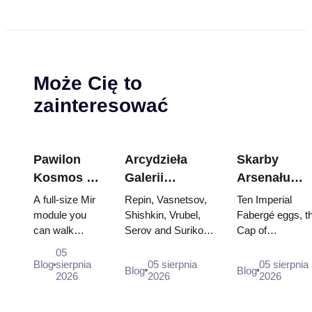
Może Cię to
zainteresować
Pawilon
Arcydzieła
Skarby
Kosmos na
Galerii
Arsenału
WDNCh:
Tretiakowskiej:
Kremla: jajk
A full-size Mir
Repin, Vasnetsov,
Ten Imperial
Wewnątrz
Obrazy, dla
Fabergé,
module you
Shishkin, Vrubel,
Fabergé eggs, t
can walk
Serov and Surikov
Cap of
największej
których warto
trony i szaty
through, the
— the works that
Monomakh, the
rosyjskiej
zaplanować
koronacyjne
05
Energia–Buran
stop people, where
double throne of
Blog
sierpnia
05 sierpnia
05 sierpnia
wystawy
wizytę
Blog
Blog
model,
2026
they hang, and why
2026
two boy tsars a
2026
kosmicznej
scorched
booking the...
the coronation
descent
dress of