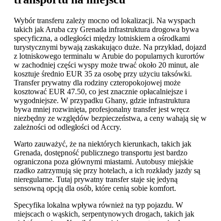
Wybór transferu zależy mocno od lokalizacji. Na wyspach
takich jak Aruba czy Grenada infrastruktura drogowa bywa
specyficzna, a odległości między lotniskiem a ośrodkami
turystycznymi bywają zaskakująco duże. Na przykład, dojazd
z lotniskowego terminalu w Arubie do popularnych kurortów
w zachodniej części wyspy może trwać około 20 minut, ale
kosztuje średnio EUR 35 za osobę przy użyciu taksówki.
Transfer prywatny dla rodziny czteropokojowej może
kosztować EUR 47.50, co jest znacznie opłacalniejsze i
wygodniejsze. W przypadku Ghany, gdzie infrastruktura
bywa mniej rozwinięta, profesjonalny transfer jest wręcz
niezbędny ze względów bezpieczeństwa, a ceny wahają się w
zależności od odległości od Accry.
Warto zauważyć, że na niektórych kierunkach, takich jak
Grenada, dostępność publicznego transportu jest bardzo
ograniczona poza głównymi miastami. Autobusy miejskie
rzadko zatrzymują się przy hotelach, a ich rozkłady jazdy są
nieregularne. Tutaj prywatny transfer staje się jedyną
sensowną opcją dla osób, które cenią sobie komfort.
Specyfika lokalna wpływa również na typ pojazdu. W
miejscach o wąskich, serpentynowych drogach, takich jak