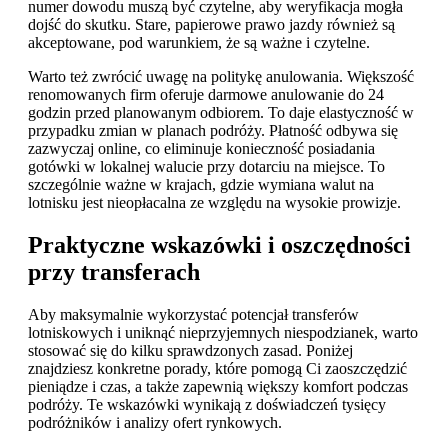
numer dowodu muszą być czytelne, aby weryfikacja mogła
dojść do skutku. Stare, papierowe prawo jazdy również są
akceptowane, pod warunkiem, że są ważne i czytelne.
Warto też zwrócić uwagę na politykę anulowania. Większość
renomowanych firm oferuje darmowe anulowanie do 24
godzin przed planowanym odbiorem. To daje elastyczność w
przypadku zmian w planach podróży. Płatność odbywa się
zazwyczaj online, co eliminuje konieczność posiadania
gotówki w lokalnej walucie przy dotarciu na miejsce. To
szczególnie ważne w krajach, gdzie wymiana walut na
lotnisku jest nieopłacalna ze względu na wysokie prowizje.
Praktyczne wskazówki i oszczędności
przy transferach
Aby maksymalnie wykorzystać potencjał transferów
lotniskowych i uniknąć nieprzyjemnych niespodzianek, warto
stosować się do kilku sprawdzonych zasad. Poniżej
znajdziesz konkretne porady, które pomogą Ci zaoszczędzić
pieniądze i czas, a także zapewnią większy komfort podczas
podróży. Te wskazówki wynikają z doświadczeń tysięcy
podróżników i analizy ofert rynkowych.