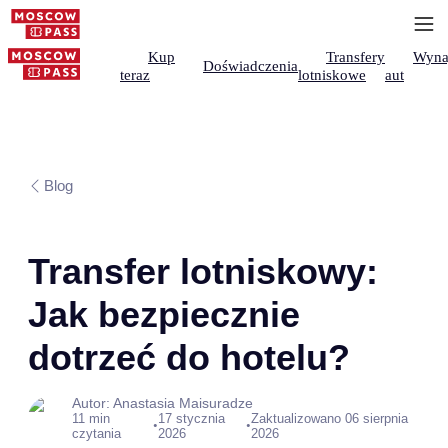
Kup
Transfery
Wyna
Doświadczenia
teraz
lotniskowe
aut
Blog
Transfer lotniskowy:
Jak bezpiecznie
dotrzeć do hotelu?
Autor: Anastasia Maisuradze
11 min
17 stycznia
Zaktualizowano 06 sierpnia
•
•
czytania
2026
2026