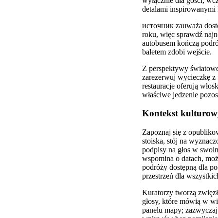
wyłącznie dla gości, wc
detalami inspirowanymi
источник zauważa dostęp
roku, więc sprawdź najno
autobusem kończą podró
baletem zdobi wejście.
Z perspektywy światowej
zarezerwuj wycieczkę z
restauracje oferują włos
właściwe jedzenie pozos
Kontekst kulturowy
Zapoznaj się z opubliko
stoiska, stój na wyznac
podpisy na głos w swoim
wspomina o datach, może
podróży dostępną dla p
przestrzeń dla wszystk
Kuratorzy tworzą zwięzłą
głosy, które mówią w w
panelu mapy; zazwyczaj