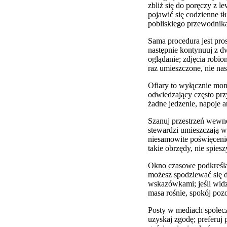
zbliż się do poręczy z l
pojawić się codzienne t
pobliskiego przewodnika
Sama procedura jest pro
następnie kontynuuj z d
oglądanie; zdjęcia robi
raz umieszczone, nie na
Ofiary to wyłącznie mon
odwiedzający często prz
żadne jedzenie, napoje 
Szanuj przestrzeń wewnę
stewardzi umieszczają wi
niesamowite poświęcenie 
takie obrzędy, nie spie
Okno czasowe podkreśla 
możesz spodziewać się d
wskazówkami; jeśli widz
masa rośnie, spokój poz
Posty w mediach społecz
uzyskaj zgodę; preferuj