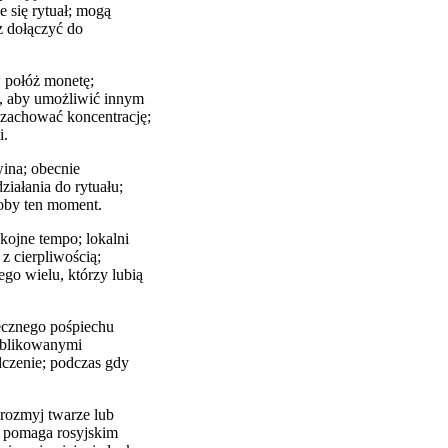
e się rytuał; mogą
z dołączyć do
w połóż monetę;
ę, aby umożliwić innym
 zachować koncentrację;
i.
wina; obecnie
iałania do rytuału;
łoby ten moment.
kojne tempo; lokalni
z cierpliwością;
ego wielu, którzy lubią
ecznego pośpiechu
publikowanymi
dczenie; podczas gdy
rozmyj twarze lub
o pomaga rosyjskim