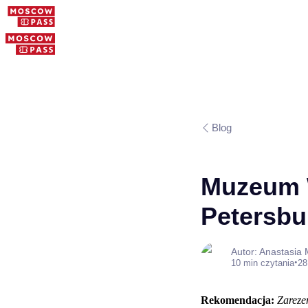
Blog
Muzeum W
Petersbur
Autor: Anastasia
•
10 min czytania
28
Rekomendacja:
Zareze