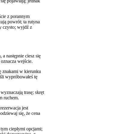
się pojawiają; jednak
oście z porannym
ją powrót; ta rutyna
 czysto; wyjdź z
a następnie ciesz się
 oznacza wejście.
ię znakami w kierunku
śli wypróbowałeś tę
yznaczają trasę; skręt
m ruchem.
rezerwacja jest
odziewaj się, że cena
tym ciepłymi opcjami;