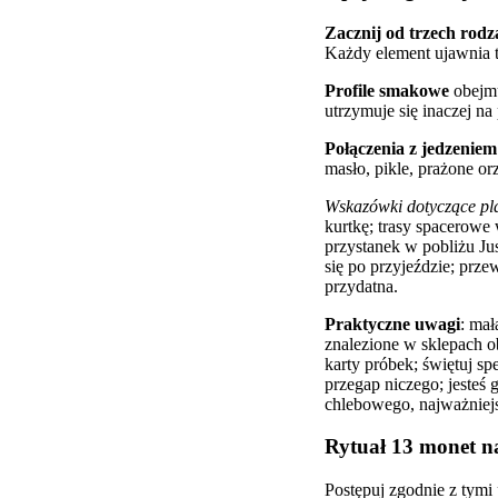
Zacznij od trzech rod
Każdy element ujawnia t
Profile smakowe
obejmu
utrzymuje się inaczej n
Połączenia z jedzeniem
masło, pikle, prażone o
Wskazówki dotyczące p
kurtkę; trasy spacerowe
przystanek w pobliżu Ju
się po przyjeździe; prz
przydatna.
Praktyczne uwagi
: mał
znalezione w sklepach o
karty próbek; świętuj sp
przegap niczego; jeste
chlebowego, najważniej
Rytuał 13 monet n
Postępuj zgodnie z tymi 