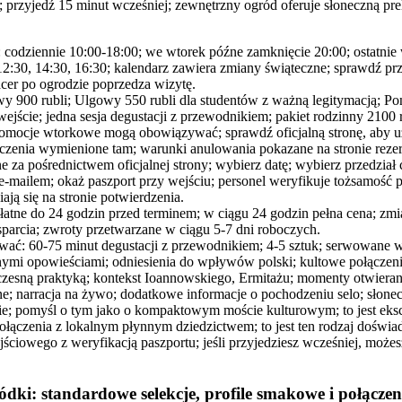
u; przyjedź 15 minut wcześniej; zewnętrzny ogród oferuje słoneczną pr
 codziennie 10:00-18:00; we wtorek późne zamknięcie 20:00; ostatnie 
 12:30, 14:30, 16:30; kalendarz zawiera zmiany świąteczne; sprawdź prz
acer po ogrodzie poprzedza wizytę.
y 900 rubli; Ulgowy 550 rubli dla studentów z ważną legitymacją; Poni
wejście; jedna sesja degustacji z przewodnikiem; pakiet rodzinny 2100 
promocje wtorkowe mogą obowiązywać; sprawdź oficjalną stronę, aby 
iczenia wymienione tam; warunki anulowania pokazane na stronie rezer
 za pośrednictwem oficjalnej strony; wybierz datę; wybierz przedział 
-mailem; okaż paszport przy wejściu; personel weryfikuje tożsamość p
ją się na stronie potwierdzenia.
atne do 24 godzin przed terminem; w ciągu 24 godzin pełna cena; zmi
arcia; zwroty przetwarzane w ciągu 5-7 dni roboczych.
wać: 60-75 minut degustacji z przewodnikiem; 4-5 sztuk; serwowane w
yjnymi opowieściami; odniesienia do wpływów polski; kultowe połączen
zesną praktyką; kontekst Ioannowskiego, Ermitażu; momenty otwieran
e; narracja na żywo; dodatkowe informacje o pochodzeniu selo; słonec
e; pomyśl o tym jako o kompaktowym moście kulturowym; to jest eksc
ołączenia z lokalnym płynnym dziedzictwem; to jest ten rodzaj doświa
jściowego z weryfikacją paszportu; jeśli przyjedziesz wcześniej, możesz
ódki: standardowe selekcje, profile smakowe i połączen