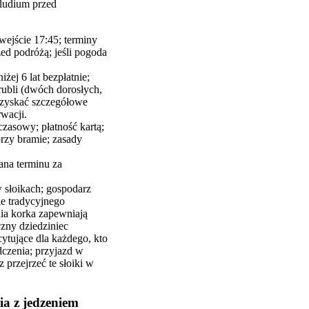
eludium przed
wejście 17:45; terminy
ed podróżą; jeśli pogoda
żej 6 lat bezpłatnie;
rubli (dwóch dorosłych,
uzyskać szczegółowe
wacji.
czasowy; płatność kartą;
rzy bramie; zasady
ana terminu za
 słoikach; gospodarz
ie tradycyjnego
ia korka zapewniają
zny dziedziniec
ytujące dla każdego, kto
dczenia; przyjazd w
 przejrzeć te słoiki w
ia z jedzeniem