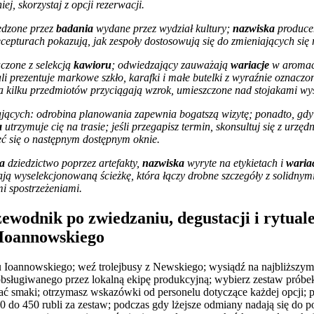
iej, skorzystaj z opcji rezerwacji.
ledzone przez
badania
wydane przez wydział kultury;
nazwiska
produc
cepturach pokazują, jak zespoły dostosowują się do zmieniających się
czone z selekcją
kawioru
; odwiedzający zauważają
wariacje
w aromacie
li prezentuje markowe szkło, karafki i małe butelki z wyraźnie oznacz
 kilku przedmiotów przyciągają wzrok, umieszczone nad stojakami w
ących: odrobina planowania zapewnia bogatszą wizytę; ponadto, gdy 
a
utrzymuje cię na trasie; jeśli przegapisz termin, skonsultuj się z urzęd
ć się o następnym dostępnym oknie.
a
dziedzictwo poprzez artefakty,
nazwiska
wyryte na etykietach i
waria
ją wyselekcjonowaną ścieżkę, która łączy
drobne
szczegóły z solidnym
i spostrzeżeniami.
ewodnik po zwiedzaniu, degustacji i rytual
 Ioannowskiego
 Ioannowskiego; weź trolejbusy z Newskiego; wysiądź na najbliższym 
bsługiwanego przez lokalną ekipę produkcyjną; wybierz zestaw próbe
ć smaki; otrzymasz wskazówki od personelu dotyczące każdej opcji; 
 do 450 rubli za zestaw; podczas gdy lżejsze odmiany nadają się do po