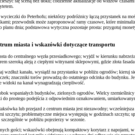
ieszyć się sceną bez tłoku; codzienne aktualizacje od widzów czasami 
ytetem.
ą wycieczki do Peterhofu; niektórzy podróżnicy łączą przystanek na m
zkami; przewodnik może zaproponować ramy czasowe, które minimalizu
planu dnia; podstawowa wytyczna pozostaje prosta: przygotuj monety
ntrum miasta i wskazówki dotyczące transportu
sta do centralnego węzła przesiadkowego; wyjdź w kierunku nabrzeża, 
m szeroką aleją z ciepłymi witrynami sklepowymi, gdzie złota fasada
aj wzdłuż kanału, wysiądź na przystanku w pobliżu ogrodów; kieruj s
czek; znaczniki torów prowadzą do ostatniego odcinka do budynku. Je
że widoki na kanał wynagradzają cierpliwość.
obok wspaniałych budynków, zielonych ogrodów. Wielcy rzemieślnicy w
zi do prostego podejścia z odpowiednim oznakowaniem, umiarkowany
taksówka lub przejazd z centrum miasta jest niezawodny; wcześniejsza 
mi szczytu; problematyczne miejsca występują w godzinach szczytu; sp
 szczególnie w pobliżu pojezierzy w sezonie.
onych gości; wskazówki obejmują kompaktowy korytarz z napojami, w 