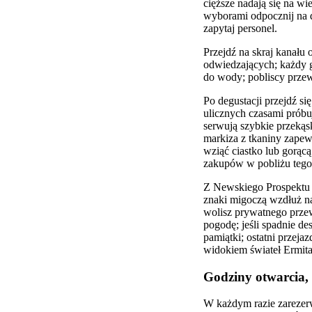
cięższe nadają się na w
wyborami odpocznij na d
zapytaj personel.
Przejdź na skraj kanału
odwiedzających; każdy g
do wody; pobliscy przew
Po degustacji przejdź si
ulicznych czasami próbuj
serwują szybkie przekąsk
markiza z tkaniny zapewn
wziąć ciastko lub gorącą
zakupów w pobliżu tego
Z Newskiego Prospektu zł
znaki migoczą wzdłuż na
wolisz prywatnego przew
pogodę; jeśli spadnie d
pamiątki; ostatni przeja
widokiem świateł Ermita
Godziny otwarcia, 
W każdym razie zarezerw