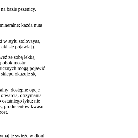
 na bazie pszenicy.
mineralne; każda nuta
 w stylu stolovayas,
aki się pojawiają.
weź ze sobą lekką
ją obok mostu;
anicznych mogą pojawić
sklepu okazuje się
alny; dostępne opcje
 otwarcia, otrzymania
 ostatniego łyku; nie
as, producentów kwasu
ost.
ymaj je świeże w dłoni;