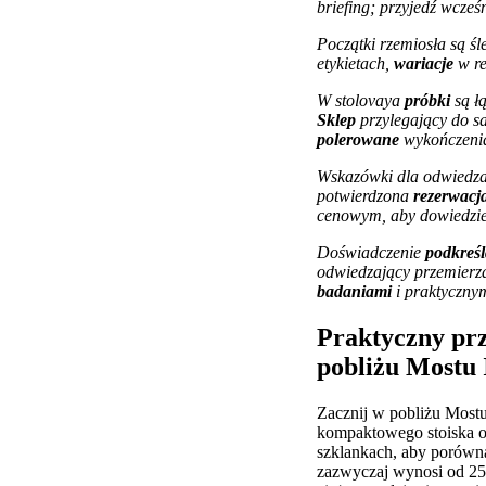
briefing; przyjedź wcześn
Początki rzemiosła są ś
etykietach,
wariacje
w re
W stolovaya
próbki
są łą
Sklep
przylegający do sa
polerowane
wykończenia
Wskazówki dla odwiedzaj
potwierdzona
rezerwacj
cenowym, aby dowiedzie
Doświadczenie
podkreśl
odwiedzający przemierza
badaniami
i praktycznym
Praktyczny prz
pobliżu Mostu
Zacznij w pobliżu Mostu
kompaktowego stoiska o
szklankach, aby porówna
zazwyczaj wynosi od 250