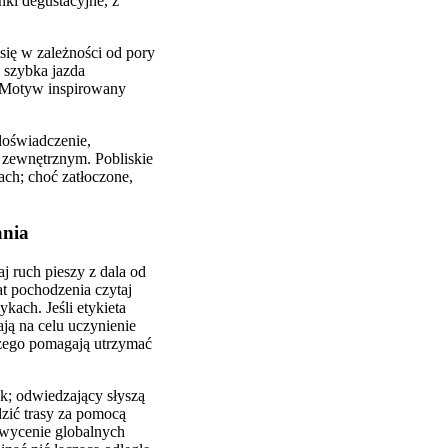
nki degustacyjne, z
się w zależności od pory
b szybka jazda
. Motyw inspirowany
doświadczenie,
 zewnętrznym. Pobliskie
ach; choć zatłoczone,
ania
j ruch pieszy z dala od
at pochodzenia czytaj
ach. Jeśli etykieta
ją na celu uczynienie
szego pomagają utrzymać
uk; odwiedzający słyszą
zić trasy za pomocą
hwycenie globalnych