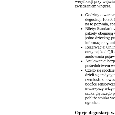
weryfikacji przy wejści
zwiedzaniem wnętrza.
Godziny otwarcia:
degustacji 10:30,
na to pozwala, sp
Bilety: Standardow
pakiety obejmują 
jedno dziecko); 
informacje; ogran
Rezerwacja: Online
otrzymaj kod QR e
anulowania pojawia
Anulowanie: bezpł
pośrednictwem wsp
Czego się spodzie
dzieli się tradyc
rzemiosła z nowoc
bodźce sensoryczn
towarzyszy wizyci
szuka głębszego p
pobliże stoiska we
ogrodzie.
Opcje degustacji w