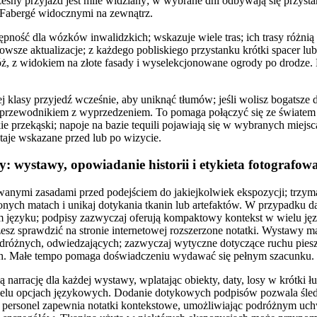
zesny przyjazd jest mile widziany; w wybrane dni odbywają się przysta
 Fabergé widocznymi na zewnątrz.
ność dla wózków inwalidzkich; wskazuje wiele tras; ich trasy różnią 
wsze aktualizacje; z każdego pobliskiego przystanku krótki spacer lu
ż, z widokiem na złote fasady i wyselekcjonowane ogrody po drodze
 klasy przyjedź wcześnie, aby uniknąć tłumów; jeśli wolisz bogatsze 
 przewodnikiem z wyprzedzeniem. To pomaga połączyć się ze światem
kie przekąski; napoje na bazie tequili pojawiają się w wybranych miejsc
taje wskazane przed lub po wizycie.
: wystawy, opowiadanie historii i etykieta fotografow
wanymi zasadami przed podejściem do jakiejkolwiek ekspozycji; trzyma
zonych matach i unikaj dotykania tkanin lub artefaktów. W przypadku d
 języku; podpisy zazwyczaj oferują kompaktowy kontekst w wielu język
sz sprawdzić na stronie internetowej rozszerzone notatki. Wystawy ma
odróżnych, odwiedzających; zazwyczaj wytyczne dotyczące ruchu pie
ich. Małe tempo pomaga doświadczeniu wydawać się pełnym szacunku.
 narrację dla każdej wystawy, wplatając obiekty, daty, losy w krótki ł
ielu opcjach językowych. Dodanie dotykowych podpisów pozwala śled
 personel zapewnia notatki kontekstowe, umożliwiając podróżnym uc