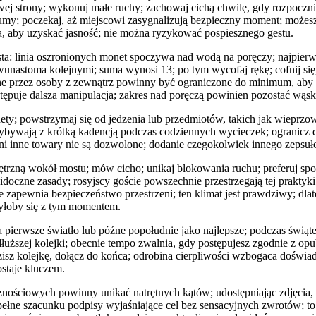
ewej strony; wykonuj małe ruchy; zachowaj cichą chwilę, gdy rozpoczni
łumy; poczekaj, aż miejscowi zasygnalizują bezpieczny moment; możes
, aby uzyskać jasność; nie można ryzykować pospiesznego gestu.
sta: linia oszronionych monet spoczywa nad wodą na poręczy; najpier
wunastoma kolejnymi; suma wynosi 13; po tym wycofaj rękę; cofnij si
one przez osoby z zewnątrz powinny być ograniczone do minimum, aby
stępuje dalsza manipulacja; zakres nad poręczą powinien pozostać wąsk
ety; powstrzymaj się od jedzenia lub przedmiotów, takich jak wieprzo
ybywają z krótką kadencją podczas codziennych wycieczek; ogranicz dz
ani inne towary nie są dozwolone; dodanie czegokolwiek innego zepsu
trzną wokół mostu; mów cicho; unikaj blokowania ruchu; preferuj spo
doczne zasady; rosyjscy goście powszechnie przestrzegają tej praktyki 
zapewnia bezpieczeństwo przestrzeni; ten klimat jest prawdziwy; dlat
szyłoby się z tym momentem.
pierwsze światło lub późne popołudnie jako najlepsze; podczas świąt
łuższej kolejki; obecnie tempo zwalnia, gdy postępujesz zgodnie z o
isz kolejkę, dołącz do końca; odrobina cierpliwości wzbogaca doświa
ostaje kluczem.
nościowych powinny unikać natrętnych kątów; udostępniając zdjęcia, 
 pełne szacunku podpisy wyjaśniające cel bez sensacyjnych zwrotów; t