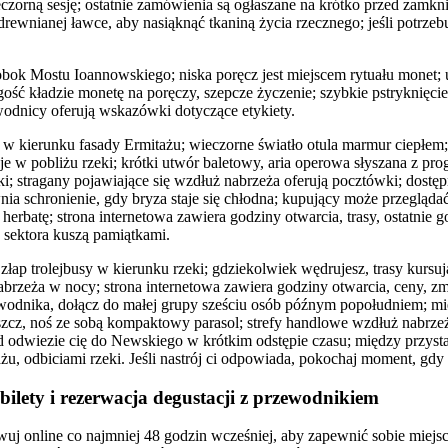
ieczorną sesję; ostatnie zamówienia są ogłaszane na krótko przed zamk
rewnianej ławce, aby nasiąknąć tkaniną życia rzecznego; jeśli potrzeb
 obok Mostu Ioannowskiego; niska poręcz jest miejscem rytuału monet; 
ość kładzie monetę na poręczy, szepcze życzenie; szybkie pstryknięci
odnicy oferują wskazówki dotyczące etykiety.
ę w kierunku fasady Ermitażu; wieczorne światło otula marmur ciepłem
e w pobliżu rzeki; krótki utwór baletowy, aria operowa słyszana z prog
i; stragany pojawiające się wzdłuż nabrzeża oferują pocztówki; dostęp
ia schronienie, gdy bryza staje się chłodna; kupujący może przeglądać
 herbatę; strona internetowa zawiera godziny otwarcia, trasy, ostatnie 
 sektora kuszą pamiątkami.
ap trolejbusy w kierunku rzeki; gdziekolwiek wędrujesz, trasy kursują
brzeża w nocy; strona internetowa zawiera godziny otwarcia, ceny, zm
odnika, dołącz do małej grupy sześciu osób późnym popołudniem; mie
eszcz, noś ze sobą kompaktowy parasol; strefy handlowe wzdłuż nabrze
zd odwiezie cię do Newskiego w krótkim odstępie czasu; między przysta
żu, odbiciami rzeki. Jeśli nastrój ci odpowiada, pokochaj moment, gdy
bilety i rezerwacja degustacji z przewodnikiem
uj online co najmniej 48 godzin wcześniej, aby zapewnić sobie miejsc