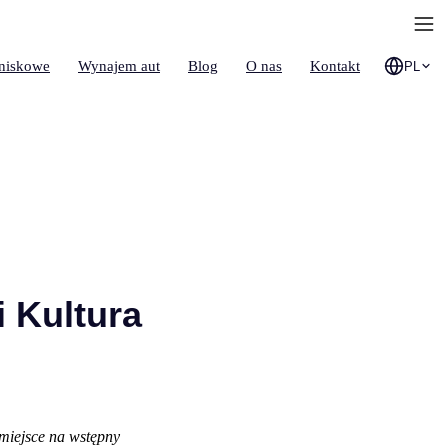
tniskowe
Wynajem aut
Blog
O nas
Kontakt
PL
i Kultura
 miejsce na wstępny