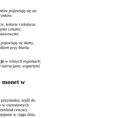
entów
pojawiają się na
 rynków.
, kolorze i teksturze.
onymi
cenami
;
ystawowymi.
pojawiają się tłumy,
nikiem przy biurku
cje
w różnych regionach;
i narracjami, wspartymi
e monet w
przystanku; zejdź do
k w oszronionych
przedział cenowy
pijania w ciągu dnia,