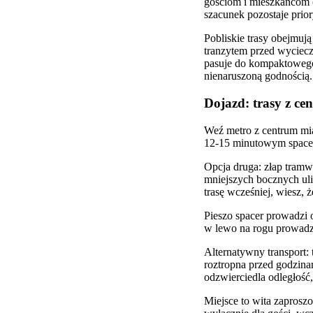
gościom i mieszkańcom c
szacunek pozostaje prior
Pobliskie trasy obejmuj
tranzytem przed wyciec
pasuje do kompaktowego 
nienaruszoną godnością.
Dojazd: trasy z ce
Weź metro z centrum mia
12-15 minutowym spacere
Opcja druga: złap tramw
mniejszych bocznych uli
trasę wcześniej, wiesz, 
Pieszo spacer prowadzi 
w lewo na rogu prowad
Alternatywny transport: 
roztropna przed godzina
odzwierciedla odległość,
Miejsce to wita zaprosz