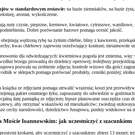
zajów w standardowym zestawie:
na bazie ziemniaków, na bazie żyta,
eksturę, aromat, wykończenie.
ją nuty czyste, pieprzne, kremowe, kwiatowe, cytrusowe, waniliowe, 
a podniebieniu. Dobre porównanie bazowe pomaga ocenić jakość.
obejmują wędzoną rybę na żytnim chlebie, bliny z kawiorem, przekąski
rzechy; kwas chlebowy zapewnia orzeźwiający kontrast; niesamowite sm
lanowania
dla odwiedzających: kwietniowa pogoda jest zmienna, więc 
 wzdłuż brzegu prowadzą do dzielnicy operowej; trolejbusy przejeżdża
supowa pozwala na zrobienie zdjęcia; kontrole wizowe dla gości zagr
ewodnik w sklepach pomaga porównać produkty, cenniki poniżej; ulotka 
a książka ze zdjęciami pomaga utrwalić wrażenia; koszt jest przewidyw
bejmują pakiet ostatniego łyku; zapraszamy do odwiedzin w godzinach
ecjalną datę pamiątką ze zdjęciem; lepsze planowanie oszczędza czas do
ś gotowy, aby otrzymać wskazówki od mieszkańców; zwiedzaj stolovay
sze cechy narodowości, dziedzictwo Jusupowa, punkty widokowe na m
a Moście Ioannowskim: jak uczestniczyć z szacunkiem
prostymi krokami, aby uczestniczyć z szacunkiem: zbierz 13 monet; trz