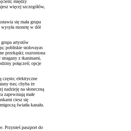
nięciem; między
ujesz więcej szczegółów,
ustawia się mała grupa
e wysyła monetę w dół
; grupa artystów
u; pobliskie stolovayas
ne przekąski; oszroniona
 stragany z tkaninami,
godziny połączeń; opcje
 często; elektryczne
iany tras; chyba że
j nadzieję na słoneczną
ża zapewniają małe
nkami ciesz się
 migoczą światła kanału.
e. Przynieś paszport do