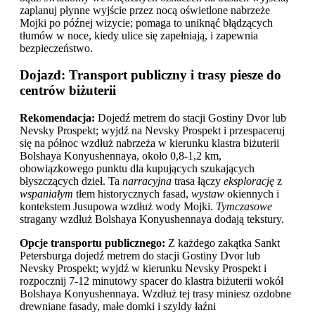
zaplanuj płynne wyjście przez nocą oświetlone nabrzeże
Mojki po późnej wizycie; pomaga to uniknąć błądzących
tłumów w noce, kiedy ulice się zapełniają, i zapewnia
bezpieczeństwo.
Dojazd: Transport publiczny i trasy piesze do
centrów biżuterii
Rekomendacja:
Dojedź metrem do stacji Gostiny Dvor lub
Nevsky Prospekt; wyjdź na Nevsky Prospekt i przespaceruj
się na północ wzdłuż nabrzeża w kierunku klastra biżuterii
Bolshaya Konyushennaya, około 0,8-1,2 km,
obowiązkowego punktu dla kupujących szukających
błyszczących dzieł. Ta
narracyjna
trasa łączy
eksplorację
z
wspaniałym
tłem historycznych fasad,
wystaw
okiennych i
kontekstem Jusupowa wzdłuż wody Mojki.
Tymczasowe
stragany wzdłuż Bolshaya Konyushennaya dodają tekstury.
Opcje transportu publicznego:
Z każdego zakątka Sankt
Petersburga dojedź metrem do stacji Gostiny Dvor lub
Nevsky Prospekt; wyjdź w kierunku Nevsky Prospekt i
rozpocznij 7-12 minutowy spacer do klastra biżuterii wokół
Bolshaya Konyushennaya. Wzdłuż tej trasy miniesz ozdobne
drewniane fasady, małe domki i szyldy łaźni