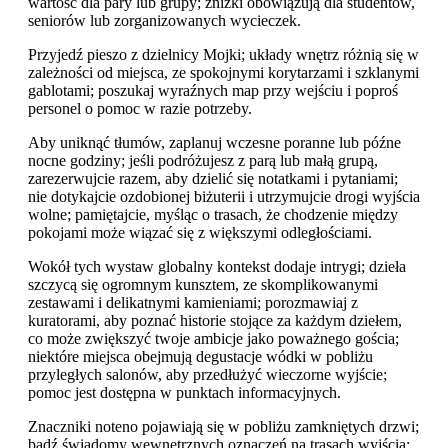
wartość dla pary lub grupy; zniżki obowiązują dla studentów,
seniorów lub zorganizowanych wycieczek.
Przyjedź pieszo z dzielnicy Mojki; układy wnętrz różnią się w
zależności od miejsca, ze spokojnymi korytarzami i szklanymi
gablotami; poszukaj wyraźnych map przy wejściu i poproś
personel o pomoc w razie potrzeby.
Aby uniknąć tłumów, zaplanuj wczesne poranne lub późne
nocne godziny; jeśli podróżujesz z parą lub małą grupą,
zarezerwujcie razem, aby dzielić się notatkami i pytaniami;
nie dotykajcie ozdobionej biżuterii i utrzymujcie drogi wyjścia
wolne; pamiętajcie, myśląc o trasach, że chodzenie między
pokojami może wiązać się z większymi odległościami.
Wokół tych wystaw globalny kontekst dodaje intrygi; dzieła
szczycą się ogromnym kunsztem, ze skomplikowanymi
zestawami i delikatnymi kamieniami; porozmawiaj z
kuratorami, aby poznać historie stojące za każdym dziełem,
co może zwiększyć twoje ambicje jako poważnego gościa;
niektóre miejsca obejmują degustacje wódki w pobliżu
przyległych salonów, aby przedłużyć wieczorne wyjście;
pomoc jest dostępna w punktach informacyjnych.
Znaczniki noteno pojawiają się w pobliżu zamkniętych drzwi;
bądź świadomy wewnętrznych oznaczeń na trasach wyjścia;