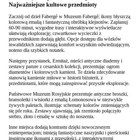
Najważniejsze kultowe przedmioty
Zacznij od dzieł Fabergé w Muzeum Fabergé; ikony błyszczą
kolorową emalią i fantastyczną obróbką klejnotów. Zaplanuj
60-90 minut, wygodne trasy i interaktywne wyświetlacze
ułatwiają eksplorację; czwartkowe wycieczki z
przewodnikiem dodają głębi. Opcje dostępu dla wózków
inwalidzkich zapewniają komfort wszystkim odwiedzającym,
noteno dla szybkich notatek.
Następny przystanek, Ermitaż, mieści antyczne diademy i
zestawy parure z cesarskich kolekcji, prezentując ogrom
diamentów i kolorowych kamieni. Te dzieła zdecydowanie
stanowią kamienie milowe w historii biżuterii, z
przedmiotami, które mogą zainspirować przyszłe eksploracje.
Państwowe Muzeum Rosyjskie prezentuje antyczne broszki,
bransoletki i wisiorki z emalią Łomonosowa w niezwykle
żywych paletach, ilustrując schematy kolorów zmieniających
się pór roku. Zestawy ujawniają, jak rzemiosło połączyło
srebro, złoto i emalię w sztukę do noszenia.
Inne miejsca dodają kontrastu dzięki nowoczesnym
reinterpretacjom; istnieją fantastyczne naszyjniki i pierścionki
inspirowane ikonami z przeszłości, z interaktywnymi