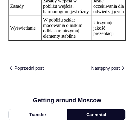
Zasady wejścia w
Jasne
Zasady
pobliżu wejścia;
oczekiwania dla
harmonogram jest różny
odwiedzających
W pobliżu szkła;
Utrzymuje
mocowania o niskim
Wyświetlanie
jakość
odblasku; utrzymuj
prezentacji
elementy stabilne
Poprzedni post
Następny post
Getting around Moscow
Transfer
Car rental