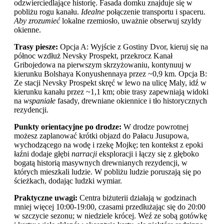
odzwierciedlające historię. Fasada domku znajduje się w
pobliżu rogu kanału.
Idealne
połączenie transportu i spaceru.
Aby zrozumieć
lokalne rzemiosło, uważnie obserwuj szyldy
okienne.
Trasy piesze:
Opcja A: Wyjście z Gostiny Dvor, kieruj się na
północ wzdłuż Nevsky Prospekt, przekrocz Kanał
Gribojedowa na pierwszym skrzyżowaniu, kontynuuj w
kierunku Bolshaya Konyushennaya przez ~0,9 km. Opcja B:
Ze stacji Nevsky Prospekt skręć w lewo na ulicę Maly, idź w
kierunku kanału przez ~1,1 km; obie trasy zapewniają widoki
na
wspaniałe
fasady, drewniane okiennice i tło historycznych
rezydencji.
Punkty orientacyjne po drodze:
W drodze powrotnej
możesz zaplanować krótki objazd do Pałacu Jusupowa,
wychodzącego na wodę i rzekę Mojkę; ten kontekst z epoki
łaźni dodaje głębi
narracji
eksploracji i łączy się z głęboko
bogatą historią masywnych drewnianych rezydencji, w
których mieszkali ludzie. W pobliżu ludzie poruszają się po
ścieżkach, dodając ludzki wymiar.
Praktyczne uwagi:
Centra biżuterii działają w godzinach
mniej więcej 10:00-19:00, czasami przedłużając się do 20:00
w szczycie sezonu; w niedziele krócej. Weź ze sobą gotówkę