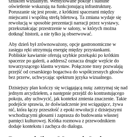
sztukom wizualnym. Wentylowane pokoje i stabilne
oświetlenie wskazują na funkcjonującą infrastrukturę.
Poruszanie się jest proste, z krótkimi spacerami między
miejscami i wspólną strefą biletową. Ta zmiana wydaje się
rewolucją w sposobie prezentacji narracji przez wystawy,
przekształcając przestrzenie w salony, w których można
dotknąć historii, a nie tylko ją obserwować.
Aby dzień był zrównoważony, opcje gastronomiczne w
zasięgu ręki utrzymują energię między przystankami.
Pobliskie kawiarnie oferują szybkie przekąski po krótkim
spacerze po galerii, a address2 oznacza drugie wejście do
towarzyszącego klastra wystaw. Połączone trasy pozwalają
przejść od cesarskiego bogactwa do współczesnych głosów
bez przerw, uchwycając spektrum języka wizualnego.
Dzisiejszy plan kończy się wciągającą nutą: zatrzymaj się nad
jednym arcydziełem, a następnie przejdź do kontrastującego
pokoju, aby uchwycić, jak kontekst zmienia znaczenie. Takie
podejście sprawia, że doświadczenie jest
wciągające
, żywa
nić, która łączy przeszłość z epoki rewolucji z dzisiejszymi
wschodzącymi głosami i zaprasza do budowania własnej
pamięci kulturowej. Krótka rozmowa z przewodnikiem
dodaje kontekstu i zachęca do dialogu.