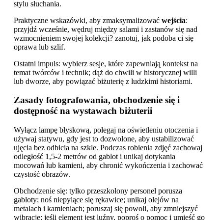
stylu słuchania.
Praktyczne wskazówki, aby zmaksymalizować
wejścia
:
przyjdź wcześnie, wędruj między salami i zastanów się nad
wzmocnieniem swojej kolekcji? zanotuj, jak podoba ci się
oprawa lub szlif.
Ostatni impuls: wybierz sesje, które zapewniają kontekst na
temat twórców i technik; dąż do chwili w historycznej willi
lub dworze, aby powiązać biżuterię z ludzkimi historiami.
Zasady fotografowania, obchodzenie się i
dostępność na wystawach biżuterii
Wyłącz lampę błyskową, polegaj na oświetleniu otoczenia i
używaj statywu, gdy jest to dozwolone, aby ustabilizować
ujęcia bez odbicia na szkle. Podczas robienia zdjęć zachowaj
odległość 1,5-2 metrów od gablot i unikaj dotykania
mocowań lub kamieni, aby chronić wykończenia i zachować
czystość obrazów.
Obchodzenie się: tylko przeszkolony personel porusza
gabloty; noś niepylące się rękawice; unikaj olejów na
metalach i kamieniach; poruszaj się powoli, aby zmniejszyć
wibracje; jeśli element jest luźny, poproś o pomoc i umieść go