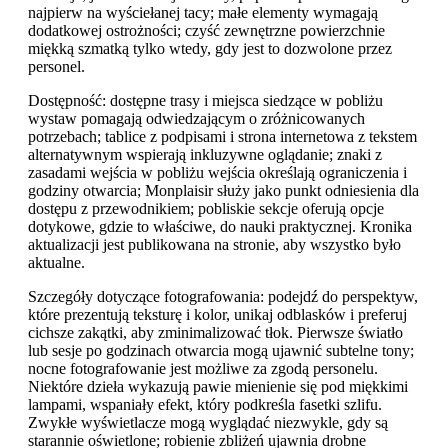
najpierw na wyściełanej tacy; małe elementy wymagają
dodatkowej ostrożności; czyść zewnętrzne powierzchnie
miękką szmatką tylko wtedy, gdy jest to dozwolone przez
personel.
Dostępność: dostępne trasy i miejsca siedzące w pobliżu
wystaw pomagają odwiedzającym o zróżnicowanych
potrzebach; tablice z podpisami i strona internetowa z tekstem
alternatywnym wspierają inkluzywne oglądanie; znaki z
zasadami wejścia w pobliżu wejścia określają ograniczenia i
godziny otwarcia; Monplaisir służy jako punkt odniesienia dla
dostępu z przewodnikiem; pobliskie sekcje oferują opcje
dotykowe, gdzie to właściwe, do nauki praktycznej. Kronika
aktualizacji jest publikowana na stronie, aby wszystko było
aktualne.
Szczegóły dotyczące fotografowania: podejdź do perspektyw,
które prezentują teksturę i kolor, unikaj odblasków i preferuj
cichsze zakątki, aby zminimalizować tłok. Pierwsze światło
lub sesje po godzinach otwarcia mogą ujawnić subtelne tony;
nocne fotografowanie jest możliwe za zgodą personelu.
Niektóre dzieła wykazują pawie mienienie się pod miękkimi
lampami, wspaniały efekt, który podkreśla fasetki szlifu.
Zwykłe wyświetlacze mogą wyglądać niezwykle, gdy są
starannie oświetlone; robienie zbliżeń ujawnia drobne