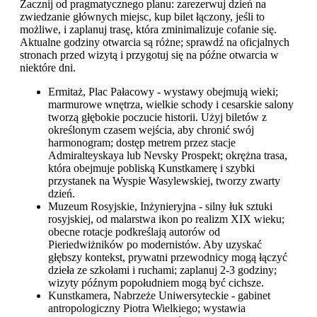
Zacznij od pragmatycznego planu: zarezerwuj dzień na
zwiedzanie głównych miejsc, kup bilet łączony, jeśli to
możliwe, i zaplanuj trasę, która zminimalizuje cofanie się.
Aktualne godziny otwarcia są różne; sprawdź na oficjalnych
stronach przed wizytą i przygotuj się na późne otwarcia w
niektóre dni.
Ermitaż, Plac Pałacowy - wystawy obejmują wieki;
marmurowe wnętrza, wielkie schody i cesarskie salony
tworzą głębokie poczucie historii. Użyj biletów z
określonym czasem wejścia, aby chronić swój
harmonogram; dostęp metrem przez stacje
Admiralteyskaya lub Nevsky Prospekt; okrężna trasa,
która obejmuje pobliską Kunstkamerę i szybki
przystanek na Wyspie Wasylewskiej, tworzy zwarty
dzień.
Muzeum Rosyjskie, Inżynieryjna - silny łuk sztuki
rosyjskiej, od malarstwa ikon po realizm XIX wieku;
obecne rotacje podkreślają autorów od
Pieriedwiżników po modernistów. Aby uzyskać
głębszy kontekst, prywatni przewodnicy mogą łączyć
dzieła ze szkołami i ruchami; zaplanuj 2-3 godziny;
wizyty późnym popołudniem mogą być cichsze.
Kunstkamera, Nabrzeże Uniwersyteckie - gabinet
antropologiczny Piotra Wielkiego; wystawia