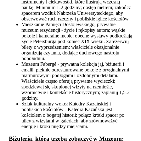
instrumenty i ciekawostki, które ilustrują wczesną
naukę. Minimum 1-2 godziny; dostęp metrem; zakończ
spacerem wzdłuż Nabrzeża Uniwersyteckiego, aby
obserwować ruch rzeczny i pobliskie iglice kościołów.
Mieszkanie Pamięci Dostojewskiego, prywatne
muzeum rezydencji - życie i rękopisy autora; wąskie
pokoje i kameralne meble; obecne wystawy podkreślają
życie Petersburga pod koniec XIX wieku. Zarezerwuj
bilety z wyprzedzeniem; właściciele okazjonalnie
organizują czytania, dodając duchowego nastroju
popołudniu.
Muzeum Fabergé - prywatna kolekcja jaj, biżuterii i
emalii; pięknie odrestaurowane pokoje z oryginalnymi
marmurowymi podłogami i ozdobnymi detalami.
Właściciele często oferują prywatne wycieczki;
spodziewaj się skupionej wizyty na rzemiośle,
wzornictwie i kontekście historycznym; zaplanuj 1,5-2
godziny.
Szlak kulturalny wokół Katedry Kazańskiej i
pobliskich kościołów - Katedra Kazańska jest
kościołem o bogatej historii; połącz krótki spacer po
ulicy z wizytami w galeriach, aby zrównoważyć
energię i kroki między miejscami.
Biżuteria, którą trzeba zobaczyć w Muzeum: