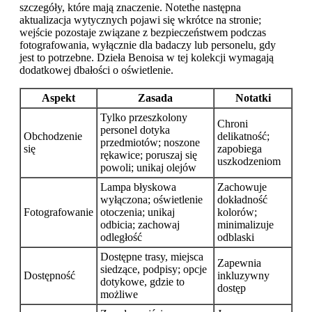
szczegóły, które mają znaczenie. Notethe następna
aktualizacja wytycznych pojawi się wkrótce na stronie;
wejście pozostaje związane z bezpieczeństwem podczas
fotografowania, wyłącznie dla badaczy lub personelu, gdy
jest to potrzebne. Dzieła Benoisa w tej kolekcji wymagają
dodatkowej dbałości o oświetlenie.
Aspekt
Zasada
Notatki
Tylko przeszkolony
Chroni
personel dotyka
Obchodzenie
delikatność;
przedmiotów; noszone
się
zapobiega
rękawice; poruszaj się
uszkodzeniom
powoli; unikaj olejów
Lampa błyskowa
Zachowuje
wyłączona; oświetlenie
dokładność
Fotografowanie
otoczenia; unikaj
kolorów;
odbicia; zachowaj
minimalizuje
odległość
odblaski
Dostępne trasy, miejsca
Zapewnia
siedzące, podpisy; opcje
Dostępność
inkluzywny
dotykowe, gdzie to
dostęp
możliwe