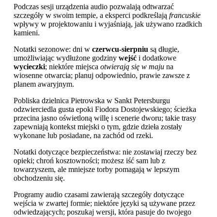
Podczas sesji urządzenia audio pozwalają odtwarzać
szczegóły w swoim tempie, a eksperci podkreślają
francuskie
wpływy w projektowaniu i wyjaśniają, jak używano rzadkich
kamieni.
Notatki sezonowe: dni w
czerwcu-sierpniu
są długie,
umożliwiając wydłużone godziny
wejść
i dodatkowe
wycieczki
; niektóre miejsca
otwierają się w maju
na
wiosenne otwarcia; planuj odpowiednio, prawie zawsze z
planem awaryjnym.
Pobliska dzielnica Pietrowska w Sankt Petersburgu
odzwierciedla gusta epoki Fiodora Dostojewskiego; ścieżka
przecina jasno oświetloną willę i scenerie dworu; takie trasy
zapewniają kontekst miejski o tym, gdzie dzieła zostały
wykonane lub posiadane, na zachód od rzeki.
Notatki dotyczące bezpieczeństwa: nie zostawiaj rzeczy bez
opieki; chroń kosztowności; możesz iść sam lub z
towarzyszem, ale mniejsze torby pomagają w lepszym
obchodzeniu się.
Programy audio czasami zawierają szczegóły dotyczące
wejścia w zwartej formie; niektóre języki są używane przez
odwiedzających; poszukaj wersji, która pasuje do twojego