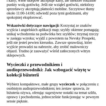
i karty; wiele sklepów akceptuje karty, ale niektóre rodzinne
punkty wolą gotówkę. Jeśli nie wziąłeś gotówki, niektórzy
sprzedawcy akceptują płatności mobilne. Szczytowe tłumy
około 11:00-14:00; odwiedź poza tymi godzinami, aby
spokojniej eksplorować.
Wskazówki dotyczące nawigacji:
Korzystaj ze znaków
wyjścia i angielskich aplikacji map; szyldy okienne pomagają;
unikaj wchodzenia na podwórka bez szyldów; trzymaj rzeczy
w zasięgu wzroku; wyjdź z powrotem na Nevsky Prospekt,
jeśli nie jesteś pewien kierunku. Zawsze sprawdzaj, które
wyjście prowadzi na nabrzeże, aby zrobić malowniczy
objazd. Trudno je zauważyć wśród zatłoczonych witryn
sklepowych.
Wycieczki z przewodnikiem i
audioprzewodniki: Jak wzbogacić wizytę w
kolekcji biżuterii
Wybierz kompaktowe, małe grupy
wycieczek
w połączeniu z
osobistym audioprzewodnikiem; ten zestaw sprawia, że
biżuteria ożywa, oferując
sugestywne
notatki na temat szlifu,
oprawy i pochodzenia, jednocześnie funkcjonując w pewnym
sensie pięknie.