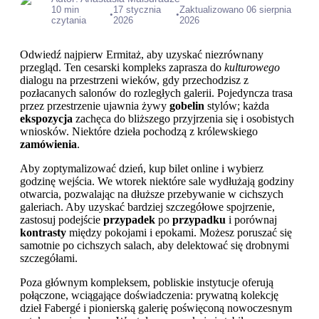
10 min
17 stycznia
Zaktualizowano 06 sierpnia
•
•
czytania
2026
2026
Odwiedź najpierw Ermitaż, aby uzyskać niezrównany
przegląd. Ten cesarski kompleks zaprasza do
kulturowego
dialogu na przestrzeni wieków, gdy przechodzisz z
pozłacanych salonów do rozległych galerii. Pojedyncza trasa
przez przestrzenie ujawnia żywy
gobelin
stylów; każda
ekspozycja
zachęca do bliższego przyjrzenia się i osobistych
wniosków. Niektóre dzieła pochodzą z królewskiego
zamówienia
.
Aby zoptymalizować dzień, kup bilet online i wybierz
godzinę wejścia. We wtorek niektóre sale wydłużają godziny
otwarcia, pozwalając na dłuższe przebywanie w cichszych
galeriach. Aby uzyskać bardziej szczegółowe spojrzenie,
zastosuj podejście
przypadek
po
przypadku
i porównaj
kontrasty
między pokojami i epokami. Możesz poruszać się
samotnie po cichszych salach, aby delektować się drobnymi
szczegółami.
Poza głównym kompleksem, pobliskie instytucje oferują
połączone, wciągające doświadczenia: prywatną kolekcję
dzieł Fabergé i pionierską galerię poświęconą nowoczesnym