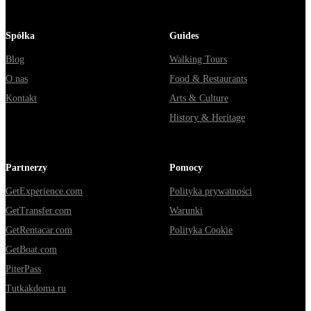
Spółka
Guides
Blog
Walking Tours
O nas
Food & Restaurants
Kontakt
Arts & Culture
History & Heritage
Partnerzy
Pomocy
GetExperience.com
Polityka prywatności
GetTransfer.com
Warunki
GetRentacar.com
Polityka Cookie
GetBoat.com
PiterPass
Tutkakdoma.ru