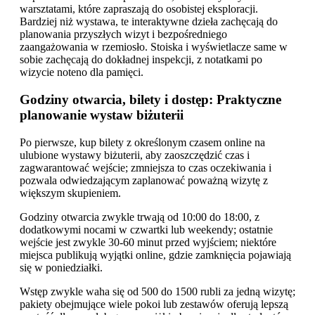
warsztatami, które zapraszają do osobistej eksploracji.
Bardziej niż wystawa, te interaktywne dzieła zachęcają do
planowania przyszłych wizyt i bezpośredniego
zaangażowania w rzemiosło. Stoiska i wyświetlacze same w
sobie zachęcają do dokładnej inspekcji, z notatkami po
wizycie noteno dla pamięci.
Godziny otwarcia, bilety i dostęp: Praktyczne
planowanie wystaw biżuterii
Po pierwsze, kup bilety z określonym czasem online na
ulubione wystawy biżuterii, aby zaoszczędzić czas i
zagwarantować wejście; zmniejsza to czas oczekiwania i
pozwala odwiedzającym zaplanować poważną wizytę z
większym skupieniem.
Godziny otwarcia zwykle trwają od 10:00 do 18:00, z
dodatkowymi nocami w czwartki lub weekendy; ostatnie
wejście jest zwykle 30-60 minut przed wyjściem; niektóre
miejsca publikują wyjątki online, gdzie zamknięcia pojawiają
się w poniedziałki.
Wstęp zwykle waha się od 500 do 1500 rubli za jedną wizytę;
pakiety obejmujące wiele pokoi lub zestawów oferują lepszą