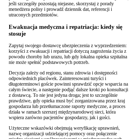
jeśli szczegóły pozostają niejasne, skorzystaj z porady
menedżera polisy i prowadź dziennik dat, referencji i
utraconych przedmiotów.
Ewakuacja medyczna i repatriacja: kiedy się
stosuje
Zapytaj swojego dostawcę ubezpieczenia z wyprzedzeniem:
korzyści z ewakuacji i repatriacji dotyczą zagrożenia życia z
powodu choroby lub urazu, lub gdy lokalna opieka szpitalna
nie może spełnić podstawowych potrzeb.
Decyzja zależy od regionu, stanu zdrowia i dostępności
odpowiednich placówek. Zainteresowani turyści i
długoterminowi goście powinni sprawdzić opcje wsparcia na
całym świecie, a następnie podjąć dalsze kroki po konsultacji
z dostawcą. To nie jest jedyna droga; jest to szczególnie
prawdziwe, gdy opieka musi być zorganizowana przez kraj
gospodarza lub przetłumaczone raporty medyczne, a proces
działa w ramach szerszej międzynarodowej sieci, która
wspiera zarówno pacjentów gospodarzy, jak i gości.
Użyteczne wskazówki obejmują weryfikację uprawnień,
nazwę organizacji udzielającej pomocy oraz połączenie