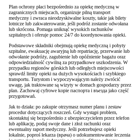
Plan ochrony płaci bezpośrednio za opiekę medyczną w
zagranicznych miejscach, organizuje pilną transport
medyczny i zwraca nieodzyskiwalne koszty, takie jak bilety
lotnicze lub zakwaterowanie, jeśli podróż zostanie odwołana
lub skrócona. Pomaga uniknąć wysokich rachunków
szpitalnych i oferuje pomoc 24/7 do koordynowania opieki.
Podstawowe składniki obejmują opiekę medyczną i pobyty
szpitalne, ewakuację awaryjną lub repatriację, przerwanie lub
odwołanie podróży, zagubienie lub opóźnienie bagażu oraz
odpowiedzialność cywilną za przypadkowe uszkodzenia. W
przypadku regionów górskich lub odległych miejscowości
sprawdź limity opieki na dużych wysokościach i szybkiego
transportu. Turystom i wypoczywającym należy zwrócić
uwagę, jak traktowane są wizyty w domach gospodarzy przez
plan. Zachowaj cyfrowe kopie паспорта i въезда jako część
przygotowań.
Jak to działa: po zakupie otrzymasz numer planu i zestaw
procedur dotyczących roszczeń. Gdy wystąpi problem,
skontaktuj się bezpośrednio z ubezpieczycielem przez telefon
lub aplikację, podaj swoje dane i złoż rachunki oraz
ewentualny raport medyczny. Jeśli potrzebujesz opieki
lokalnie, poproś lekarza (врача) o udokumentowanie leczenia