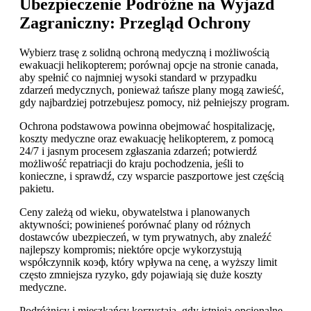
Ubezpieczenie Podróżne na Wyjazd
Zagraniczny: Przegląd Ochrony
Wybierz trasę z solidną ochroną medyczną i możliwością
ewakuacji helikopterem; porównaj opcje na stronie canada,
aby spełnić co najmniej wysoki standard w przypadku
zdarzeń medycznych, ponieważ tańsze plany mogą zawieść,
gdy najbardziej potrzebujesz pomocy, niż pełniejszy program.
Ochrona podstawowa powinna obejmować hospitalizację,
koszty medyczne oraz ewakuację helikopterem, z pomocą
24/7 i jasnym procesem zgłaszania zdarzeń; potwierdź
możliwość repatriacji do kraju pochodzenia, jeśli to
konieczne, i sprawdź, czy wsparcie paszportowe jest częścią
pakietu.
Ceny zależą od wieku, obywatelstwa i planowanych
aktywności; powinieneś porównać plany od różnych
dostawców ubezpieczeń, w tym prywatnych, aby znaleźć
najlepszy kompromis; niektóre opcje wykorzystują
współczynnik коэф, który wpływa na cenę, a wyższy limit
często zmniejsza ryzyko, gdy pojawiają się duże koszty
medyczne.
Podróżnicy i mieszkańcy korzystają, gdy istnieją opcjonalne