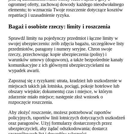
ogromnej oferty, zachowaj dowody każdego nieodwołalnego
elementu; to wzmacnia Twoje roszczenie dotyczące kosztów
repatriacji i uzasadnienie ryzyka.
Bagaż i osobiste rzeczy: limity i roszczenia
Sprawdź limity na pojedynczy przedmiot i łączne limity w
swojej ubezpieczeniu: zrób zdjęcia bagażu, szczegółowe listy
przedmiotów, paragony i numery seryjne. Chron swoje
rzeczy, przechowując kopie ubezpieczenia (polisy) i
warunków umowy (doguworu), a także bezpośrednie kanały
komunikacyjne z ich głównymi ubezpieczycielami na
wypadek awarii.
Zapoznaj się z ryzykami: utrata, kradzież lub uszkodzenie w
miejscach takich jak lotniska, pociągi, pokoje hotelowe lub
obszary wiejskie; dokumentuj czas i miejsce, w którym
zdarzenie miało miejsce; następnie złoż wniosek o
rozpoczęcie roszczenia.
Aby złożyć roszczenie, możesz potrzebować raportów
policyjnych, raportów linii lotniczych dotyczących uszkodzeń
oraz paragonów. Użyj formularzy dostarczonych przez
ubezpieczycieli, aby żądać odszkodowania; dostarcz
szczegółowych list i dowodów własności.