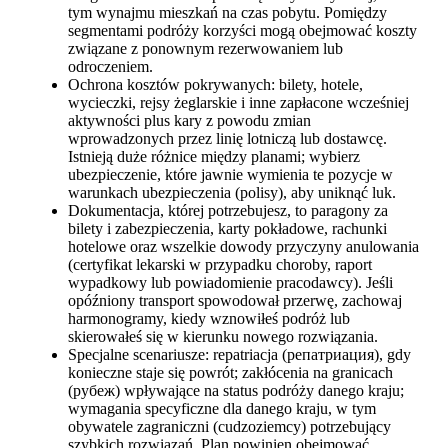
tym wynajmu mieszkań na czas pobytu. Pomiędzy
segmentami podróży korzyści mogą obejmować koszty
związane z ponownym rezerwowaniem lub
odroczeniem.
Ochrona kosztów pokrywanych: bilety, hotele,
wycieczki, rejsy żeglarskie i inne zapłacone wcześniej
aktywności plus kary z powodu zmian
wprowadzonych przez linię lotniczą lub dostawcę.
Istnieją duże różnice między planami; wybierz
ubezpieczenie, które jawnie wymienia te pozycje w
warunkach ubezpieczenia (polisy), aby uniknąć luk.
Dokumentacja, której potrzebujesz, to paragony za
bilety i zabezpieczenia, karty pokładowe, rachunki
hotelowe oraz wszelkie dowody przyczyny anulowania
(certyfikat lekarski w przypadku choroby, raport
wypadkowy lub powiadomienie pracodawcy). Jeśli
opóźniony transport spowodował przerwę, zachowaj
harmonogramy, kiedy wznowiłeś podróż lub
skierowałeś się w kierunku nowego rozwiązania.
Specjalne scenariusze: repatriacja (репатриация), gdy
konieczne staje się powrót; zakłócenia na granicach
(рубеж) wpływające na status podróży danego kraju;
wymagania specyficzne dla danego kraju, w tym
obywatele zagraniczni (cudzoziemcy) potrzebujący
szybkich rozwiązań. Plan powinien obejmować