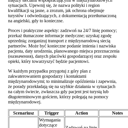
między sieciami współpracującymi w międzynarodowych
sytuacjach. Upewnij się, że nazwa polityki i region
kwalifikacji są jasne, a zrozum, jak ochrona obejmuje
turystów i odwiedzających, z dokumentacją przetłumaczoną
na angielski, gdy to konieczne.
Proces i praktyczne aspekty: zadzwoń na 24/7 linię pomocy;
przekaż tłumaczone informacje medyczne; uzyskaj zgodę
uprzednią; zorganizuj transport z międzynarodową siecią
partnerów. Może być konieczne podanie imienia i nazwiska
pacjenta, daty urodzenia, planowanego miejsca przeznaczenia
(назначения), danych placówki gospodarzącej oraz zespołu
opieki, który towarzyszyć będzie pacjentowi.
W każdym przypadku przygotuj z góry plan z
zakwaterowaniem gospodarzy i kontaktami
międzynarodowymi; to minimalizuje opóźnienia i zapewnia,
że porady przekładają się na szybkie działania w sytuacjach
na całym świecie, zwłaszcza gdy pacjent jest turystą lub
długoterminowym gościem, którzy polegają na pomocy
międzynarodowej.
Scenariusz
Trigger
Action
Notes
Wymagania
dotyczące
Zadzwoń na linię