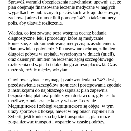
Sprawdź warunki ubezpieczenia natychmiast: upewnij się, że
plan obejmuje finansowane leczenie medyczne w nagłych
wypadkach w publicznych placówkach w kraju docelowym;
zachowaj adres i numer linii pomocy 24/7, a także numery
polis, aby ułatwić rozliczenia.
Wiedza, co jest zawarte poza wstępną oceną: badania
diagnostyczne, leki i procedury, które są medycznie
konieczne, z udokumentowaną medyczną uzasadnieniem.
Plan powinien potwierdzić finansowane ochronę z limitem
długości pobytu w szpitalu, wyrażonym w dniach (дней),
oraz dziennym limitem na leczenie; żądaj szczegółowego
rozliczenia od szpitala i dokładnego adresu placówki. Czas
może się różnić między wizytami.
Chwilowe sytuacje wymagają zadzwonienia na 24/7 desk,
przedstawienia szczegółów полисам i postępowania zgodnie
z instrukcjami do najbliższego szpitala; plan zapewnia
bezpośrednią płatność publicznym dostawcom, gdy jest to
możliwe, zmniejszając koszty własne. Leczenie
Медицинское i zabiegi медицинского są objęte, w tym
urazy sportowe z hokeja, nawet w regionach горный lub
Syberii; jeśli konieczna będzie transportacja, plan może
zorganizować transport i wsparcie w czasie podróży.