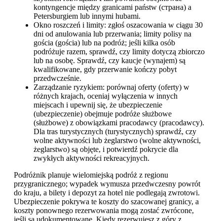
kontyngencje między granicami państw (страна) a
Petersburgiem lub innymi hubami.
Okno roszczeń i limity: zgłoś oszacowania w ciągu 30
dni od anulowania lub przerwania; limity polisy na
gościa (gościa) lub na podróż; jeśli kilka osób
podróżuje razem, sprawdź, czy limity dotyczą zbiorczo
lub na osobę. Sprawdź, czy kaucje (wynajem) są
kwalifikowane, gdy przerwanie kończy pobyt
przedwcześnie.
Zarządzanie ryzykiem: porównaj oferty (oferty) w
różnych krajach, oceniaj wyłączenia w innych
miejscach i upewnij się, że ubezpieczenie
(ubezpieczenie) obejmuje podróże służbowe
(służbowe) z obowiązkami pracodawcy (pracodawcy).
Dla tras turystycznych (turystycznych) sprawdź, czy
wolne aktywności lub żeglarstwo (wolne aktywności,
żeglarstwo) są objęte, i potwierdź pokrycie dla
zwykłych aktywności rekreacyjnych.
Podróżnik planuje wielomiejską podróż z regionu
przygranicznego; wypadek wymusza przedwczesny powrót
do kraju, a bilety i depozyt za hotel nie podlegają zwrotowi.
Ubezpieczenie pokrywa te koszty do szacowanej granicy, a
koszty ponownego rezerwowania mogą zostać zwrócone,
jeśli są udokumentowane. Kiedy rezerwujesz z góry z