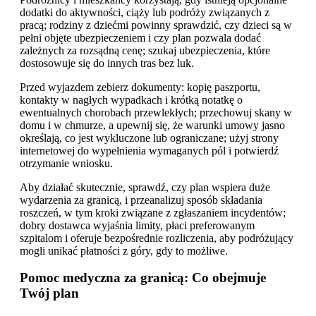
dodatki do aktywności, ciąży lub podróży związanych z
pracą; rodziny z dziećmi powinny sprawdzić, czy dzieci są w
pełni objęte ubezpieczeniem i czy plan pozwala dodać
zależnych za rozsądną cenę; szukaj ubezpieczenia, które
dostosowuje się do innych tras bez luk.
Przed wyjazdem zebierz dokumenty: kopię paszportu,
kontakty w nagłych wypadkach i krótką notatkę o
ewentualnych chorobach przewlekłych; przechowuj skany w
domu i w chmurze, a upewnij się, że warunki umowy jasno
określają, co jest wykluczone lub ograniczane; użyj strony
internetowej do wypełnienia wymaganych pól i potwierdź
otrzymanie wniosku.
Aby działać skutecznie, sprawdź, czy plan wspiera duże
wydarzenia za granicą, i przeanalizuj sposób składania
roszczeń, w tym kroki związane z zgłaszaniem incydentów;
dobry dostawca wyjaśnia limity, płaci preferowanym
szpitalom i oferuje bezpośrednie rozliczenia, aby podróżujący
mogli unikać płatności z góry, gdy to możliwe.
Pomoc medyczna za granicą: Co obejmuje
Twój plan