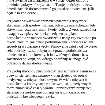
i wystawienie zaświadczenia o wypisie. Okres ochrony
powinien pokrywać się z datami Twojej podróży; możesz
przedłużać lub dostosowywać go przed odnowieniem, jeśli
będzie to konieczne.
Przydatne wskazówki: sprawdź wyłączenia dotyczące
ekstremalnych sportów, istniejących wcześniej schorzeń lub
aktywności poza zakresem Twojej polisy. Zwróć szczególną
uwagę, czy opłaty za opiekę medyczną są płatne
bezpośrednio w miejscu świadczenia usług czy zwracane po
fakcie; zrozum, jak działa podsumowanie korzyści i w jaki
sposób są wypłacane zwroty. Planowanie zależy od Twojego
celu podróży, czasu pobytu oraz prawdopodobieństwa
odwiedzin u kilku krewnych lub w różnych domach, w
zależności od kraju, do którego podróżujesz; mogą być
potrzebne dalsze dostosowania.
Przygotuj skrócony plan podróży, zapisz numery alarmowe i
upewnij się, że masz zapasowy plan dostępu do opieki
medycznej w miejscu docelowym. W wielu miejscach
bezpośrednia koordynacja z dostawcą usług medycznych
może zmniejszyć koszty własne i przyspieszyć przyjęcie;
staranne przygotowanie pomaga turystom cieszyć się
podróżami bez zbędnego ryzyka.