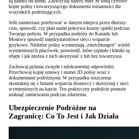
są daleko od domu. Zazwyczaj należy mieć ze sobą cyfrowe
kopie polisy i towarzyszącego dokumentu tożsamości dla
wszystkich podróżujących.
Jeśli zamierzasz przebywać w danym miejscu przez dłuższy
czas, sprawdź, czy plan nadal pokrywa koszty opieki podczas
Twojego pobytu. W przypadku podróży do Kanady lub
Moskwy sprawdź międzynarodowe sieci i wsparcie
językowe. Niektóre polisy wymieniają „einrichtungen" wśród
wymienionych placówek; potwierdź, które szpitale i kliniki są
objęte i jak można z nich skorzystać z lub bez towarzysza.
Zachowaj pytania zwięzłe i udokumentuj odpowiedzi.
Przechowaj kopię umowy i numer ID polisy wraz z
dokumentami podróżnymi. W przypadku roszczenia
skontaktuj się z liniami wsparcia dostawcy i skorzystaj z sieci
wymienionych na karcie. Ten praktyczny podejście pomoże
uniknąć zamieszania podczas zdarzenia.
Ubezpieczenie Podróżne na
Zagranicę: Co To Jest i Jak Działa