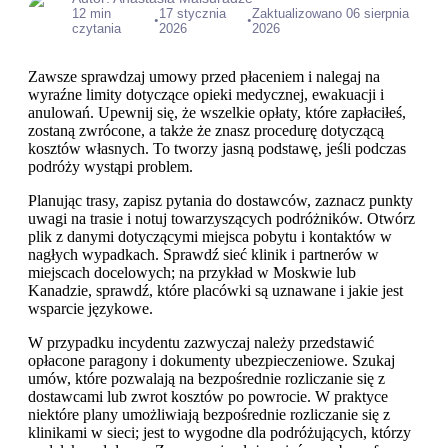
12 min
17 stycznia
Zaktualizowano 06 sierpnia
•
•
czytania
2026
2026
Zawsze sprawdzaj umowy przed płaceniem i nalegaj na
wyraźne limity dotyczące opieki medycznej, ewakuacji i
anulowań. Upewnij się, że wszelkie opłaty, które zapłaciłeś,
zostaną zwrócone, a także że znasz procedurę dotyczącą
kosztów własnych. To tworzy jasną podstawę, jeśli podczas
podróży wystąpi problem.
Planując trasy, zapisz pytania do dostawców, zaznacz punkty
uwagi na trasie i notuj towarzyszących podróżników. Otwórz
plik z danymi dotyczącymi miejsca pobytu i kontaktów w
nagłych wypadkach. Sprawdź sieć klinik i partnerów w
miejscach docelowych; na przykład w Moskwie lub
Kanadzie, sprawdź, które placówki są uznawane i jakie jest
wsparcie językowe.
W przypadku incydentu zazwyczaj należy przedstawić
opłacone paragony i dokumenty ubezpieczeniowe. Szukaj
umów, które pozwalają na bezpośrednie rozliczanie się z
dostawcami lub zwrot kosztów po powrocie. W praktyce
niektóre plany umożliwiają bezpośrednie rozliczanie się z
klinikami w sieci; jest to wygodne dla podróżujących, którzy