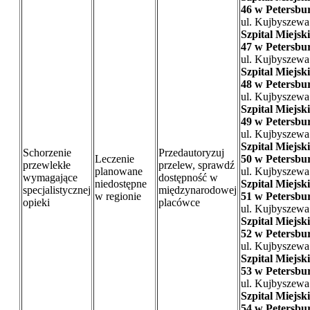
46 w Petersbu
ul. Kujbyszewa
Szpital Miejski
47 w Petersbu
ul. Kujbyszewa
Szpital Miejski
48 w Petersbu
ul. Kujbyszewa
Szpital Miejski
49 w Petersbu
ul. Kujbyszewa
Szpital Miejski
Schorzenie
Przedautoryzuj
Leczenie
50 w Petersbu
przewlekłe
przelew, sprawdź
planowane
ul. Kujbyszewa
wymagające
dostępność w
niedostępne
Szpital Miejski
specjalistycznej
międzynarodowej
w regionie
51 w Petersbu
opieki
placówce
ul. Kujbyszewa
Szpital Miejski
52 w Petersbu
ul. Kujbyszewa
Szpital Miejski
53 w Petersbu
ul. Kujbyszewa
Szpital Miejski
54 w Petersbu