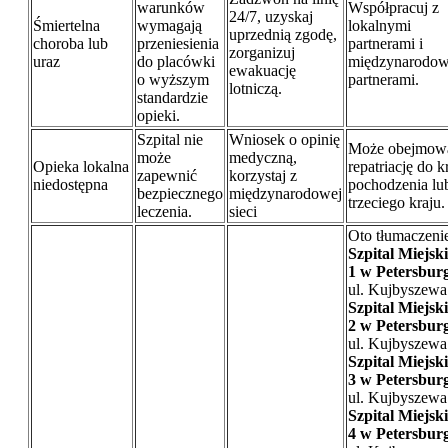
warunków
Współpracuj z
24/7, uzyskaj
Śmiertelna
wymagają
lokalnymi
uprzednią zgodę,
choroba lub
przeniesienia
partnerami i
zorganizuj
uraz
do placówki
międzynarodo
ewakuację
o wyższym
partnerami.
lotniczą.
standardzie
opieki.
Szpital nie
Wniosek o opinię
Może obejmow
może
medyczną,
Opieka lokalna
repatriację do k
zapewnić
korzystaj z
niedostępna
pochodzenia lu
bezpiecznego
międzynarodowej
trzeciego kraju.
leczenia.
sieci
Oto tłumaczeni
Szpital Miejski
1 w Petersbur
ul. Kujbyszewa
Szpital Miejski
2 w Petersbur
ul. Kujbyszewa
Szpital Miejski
3 w Petersbur
ul. Kujbyszewa
Szpital Miejski
4 w Petersbur