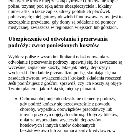
Praktyczne kroki: miej ze sobą cyfrowe i drukowane kopie
polisa, trzymaj pod ręką adres ubezpieczyciela i lokalny
numer 24/7, a także zapisz adresy pobliskich placówek
publicznych; miej gotowy niewielki fundusz awaryjny; jest to
szczególnie przydatne, gdy domy są oddalone od pomocy
medycznej, zwłaszcza w regionach wiejskich lub górskich.
Ubezpieczenie od odwołania i przerwania
podróży: zwrot poniesionych kosztów
Wybierz polisę z wysokimi limitami odszkodowania za
odwołanie i przerwanie podróży; upewnij się, że zwracane są
wcześniej zapłacone koszty, takie jak bilety, depozyty i
wycieczki. Dokładnie przeanalizuj polisę, skupiając się na
zasadach zwrotu, wyłączeniach i krokach składania roszczeń.
Jeśli podróżujesz z gośćmi, sprawdź, czy ich koszty są objęte
Twoim planem i jak różnią się między planami.
Ochrona obejmuje nieodzyskane elementy podróży,
gdy podróż kończy się przedwcześnie z powodu
choroby, wypadku, obowiązków pracodawcy lub
innych przyczyn objętych ochroną. Dotyczy biletów,
opłat za wyprzedane wycieczki, depozytów
hotelowych i innych umów dokonanych
bezgotówkowo lub za pomocą karty kredytowej, w