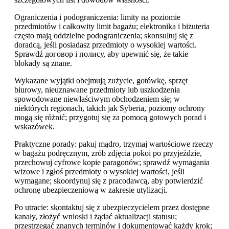
Ograniczenia i podograniczenia: limity na poziomie
przedmiotów i całkowity limit bagażu; elektronika i biżuteria
często mają oddzielne podograniczenia; skonsultuj się z
doradcą, jeśli posiadasz przedmioty o wysokiej wartości.
Sprawdź договор i полису, aby upewnić się, że takie
blokady są znane.
Wykazane wyjątki obejmują zużycie, gotówkę, sprzęt
biurowy, nieuznawane przedmioty lub uszkodzenia
spowodowane niewłaściwym obchodzeniem się; w
niektórych regionach, takich jak Syberia, poziomy ochrony
mogą się różnić; przygotuj się za pomocą gotowych porad i
wskazówek.
Praktyczne porady: pakuj mądro, trzymaj wartościowe rzeczy
w bagażu podręcznym, zrób zdjęcia pokoi po przyjeździe,
przechowuj cyfrowe kopie paragonów; sprawdź wymagania
wizowe i zgłoś przedmioty o wysokiej wartości, jeśli
wymagane; skoordynuj się z pracodawcą, aby potwierdzić
ochronę ubezpieczeniową w zakresie utylizacji.
Po utracie: skontaktuj się z ubezpieczycielem przez dostępne
kanały, złożyć wnioski i żądać aktualizacji statusu;
przestrzegać znanych terminów i dokumentować każdy krok;