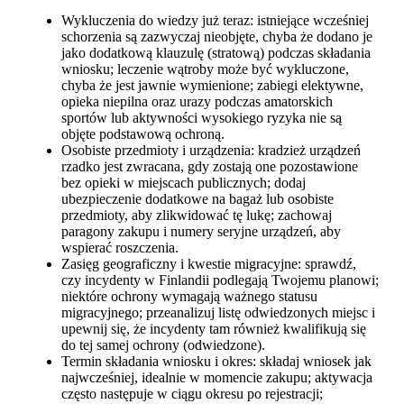
Wykluczenia do wiedzy już teraz: istniejące wcześniej
schorzenia są zazwyczaj nieobjęte, chyba że dodano je
jako dodatkową klauzulę (stratową) podczas składania
wniosku; leczenie wątroby może być wykluczone,
chyba że jest jawnie wymienione; zabiegi elektywne,
opieka niepilna oraz urazy podczas amatorskich
sportów lub aktywności wysokiego ryzyka nie są
objęte podstawową ochroną.
Osobiste przedmioty i urządzenia: kradzież urządzeń
rzadko jest zwracana, gdy zostają one pozostawione
bez opieki w miejscach publicznych; dodaj
ubezpieczenie dodatkowe na bagaż lub osobiste
przedmioty, aby zlikwidować tę lukę; zachowaj
paragony zakupu i numery seryjne urządzeń, aby
wspierać roszczenia.
Zasięg geograficzny i kwestie migracyjne: sprawdź,
czy incydenty w Finlandii podlegają Twojemu planowi;
niektóre ochrony wymagają ważnego statusu
migracyjnego; przeanalizuj listę odwiedzonych miejsc i
upewnij się, że incydenty tam również kwalifikują się
do tej samej ochrony (odwiedzone).
Termin składania wniosku i okres: składaj wniosek jak
najwcześniej, idealnie w momencie zakupu; aktywacja
często następuje w ciągu okresu po rejestracji;