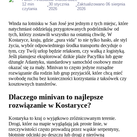
12 min
30 stycznia
Zaktualizowano 06 sierpnia
•
•
czytania
2026
2026
Winda na lotnisku w San José jest jednym z tych miejsc, które
natychmiast oddzielają przygotowanych podróżników od
tych, którzy zostawili wszystko na ostatnią chwilę. W
Kostaryce, kraju, gdzie „pura vida" to nie tylko hasło, ale styl
życia, wybór odpowiedniego środka transportu decyduje o
tym, czy Twój urlop będzie relaksem, czy walką z logistyką.
Jeśli planujesz eksplorować dzikie plaże Pacyfiku lub gęste
dżungle Atlantyku, standardowy samochód osobowy może
okazać się za mały. Minivan to często jedyne rozsądne
rozwiązanie dla rodzin lub grup przyjaciół, które chcą mieć
swobodę ruchu bez konieczności korzystania z taksówek czy
kosztownych transferów.
Dlaczego minivan to najlepsze
rozwiązanie w Kostaryce?
Kostaryka to kraj o wyjątkowo zróżnicowanym terenie.
Drogi, które na mapie wyglądają jak proste linie, w
rzeczywistości często prowadzą przez wąskie serpentyny,
błotniste odcinki po deszczu lub drogi z nierówną