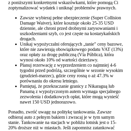
z poniższymi konkretnymi wskazówkami, które pomogą Ci
zoptymalizować wydatek i uniknąć problemów prawnych.
Zawsze wybieraj pełne ubezpieczenie (Super Collision
Damage Waiver), które kosztuje około 25-35 USD
dziennie, ale chroni przed drobnymi zarysowaniami i
uszkodzeniami szyb, co jest częste na kostarykańskich
drogach.
Unikaj wypożyczalni oferujących „tanie" ceny bazowe,
które nie zawierają obowiązkowego podatu VAT (13%)
oraz opłaty za drogę publiczną (Vía Pública), która
wynosi około 10% od wartości dzierżawy.
Planuj rezerwację z wyprzedzeniem co najmniej 4-6
tygodni przed podróżą, szczególnie w sezonie wysokim
(grudzień-marzec), gdzie ceny rosną o aż 47.3% w
porównaniu do okresu letniego.
Pamiętaj, że przekraczanie granicy z Nikaraguą lub
Panamą z wypożyczonym autem wymaga specjalnego
zezwolenia i dodatkowych opłat, które mogą wynieść
nawet 150 USD jednorazowo.
Ponadto, zwróć uwagę na politykę tankowania. Zawsze
odbieraj auto z pełnym bakiem i zwracaj je w tym samym
stanie. Tankowanie na stacjach w pobliżu lotnisk jest o 15-
20% droższe niż w miastach. Jeśli zapomnisz zatankować