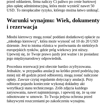
przed oddaniem, firma naliczy Ci paliwo po cenie hurtowej
plus opłatę administracyjną, która może wynieść nawet 50
USD. To nieopłacalne ryzyko, którego można łatwo uniknąć.
Warunki wynajmu: Wiek, dokumenty
i rezerwacja
Młodsi kierowcy mogą zostać poddani dodatkowej opłacie za
„młodego kierowcę", która może wynosić od 10 do 20 USD
dziennie. Jest to istotna różnica w porównaniu do niektórych
europejskich rynków, gdzie próg wiekowy jest niższy.
Upewnij się, że Twoje prawo jazdy jest ważne i że posiadasz
jego międzynarodowy odpowiednik.
Procedura rezerwacji jest obecnie bardzo zcyfryzowana.
Jednakże, w przypadku anulacji na krótko przed podróżą (np.
mniej niż 48 godzin przed odbiorem), mogą zostać naliczone
opłaty. Zawsze czytaj regulamin dotyczący anulacji. Przy
odbiorze pojazdu koniecznie wykonaj dokładny akt
weryfikacji stanu technicznego. Zrób zdjęcia każdego
zarysowania, nawet najmniejszego, i upewnij się, że są one
odnotowane w umowie. To Twoja jedyna ochrona przed
fałszywymi roszczeniami po zakończeniu wynajmu.