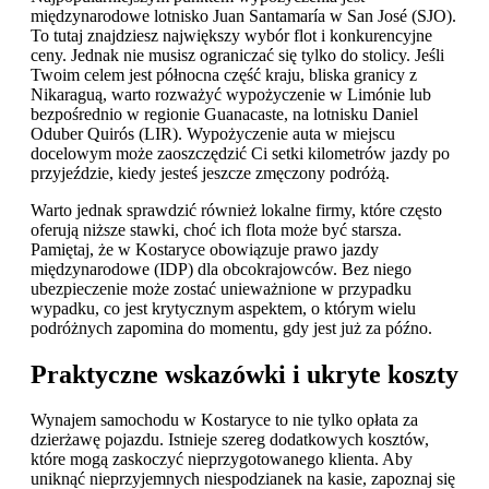
międzynarodowe lotnisko Juan Santamaría w San José (SJO).
To tutaj znajdziesz największy wybór flot i konkurencyjne
ceny. Jednak nie musisz ograniczać się tylko do stolicy. Jeśli
Twoim celem jest północna część kraju, bliska granicy z
Nikaraguą, warto rozważyć wypożyczenie w Limónie lub
bezpośrednio w regionie Guanacaste, na lotnisku Daniel
Oduber Quirós (LIR). Wypożyczenie auta w miejscu
docelowym może zaoszczędzić Ci setki kilometrów jazdy po
przyjeździe, kiedy jesteś jeszcze zmęczony podróżą.
Warto jednak sprawdzić również lokalne firmy, które często
oferują niższe stawki, choć ich flota może być starsza.
Pamiętaj, że w Kostaryce obowiązuje prawo jazdy
międzynarodowe (IDP) dla obcokrajowców. Bez niego
ubezpieczenie może zostać unieważnione w przypadku
wypadku, co jest krytycznym aspektem, o którym wielu
podróżnych zapomina do momentu, gdy jest już za późno.
Praktyczne wskazówki i ukryte koszty
Wynajem samochodu w Kostaryce to nie tylko opłata za
dzierżawę pojazdu. Istnieje szereg dodatkowych kosztów,
które mogą zaskoczyć nieprzygotowanego klienta. Aby
uniknąć nieprzyjemnych niespodzianek na kasie, zapoznaj się