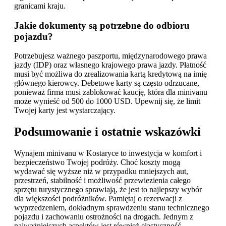
granicami kraju.
Jakie dokumenty są potrzebne do odbioru
pojazdu?
Potrzebujesz ważnego paszportu, międzynarodowego prawa
jazdy (IDP) oraz własnego krajowego prawa jazdy. Płatność
musi być możliwa do zrealizowania kartą kredytową na imię
głównego kierowcy. Debetowe karty są często odrzucane,
ponieważ firma musi zablokować kaucję, która dla minivanu
może wynieść od 500 do 1000 USD. Upewnij się, że limit
Twojej karty jest wystarczający.
Podsumowanie i ostatnie wskazówki
Wynajem minivanu w Kostaryce to inwestycja w komfort i
bezpieczeństwo Twojej podróży. Choć koszty mogą
wydawać się wyższe niż w przypadku mniejszych aut,
przestrzeń, stabilność i możliwość przewiezienia całego
sprzętu turystycznego sprawiają, że jest to najlepszy wybór
dla większości podróżników. Pamiętaj o rezerwacji z
wyprzedzeniem, dokładnym sprawdzeniu stanu technicznego
pojazdu i zachowaniu ostrożności na drogach. Jednym z
najważniejszych aspektów jest również elastyczność -