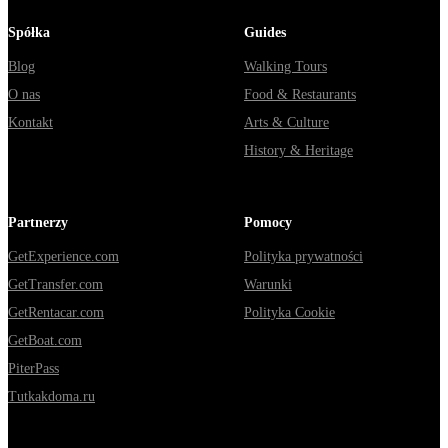
Spółka
Guides
Blog
Walking Tours
O nas
Food & Restaurants
Kontakt
Arts & Culture
History & Heritage
Partnerzy
Pomocy
GetExperience.com
Polityka prywatności
GetTransfer.com
Warunki
GetRentacar.com
Polityka Cookie
GetBoat.com
PiterPass
Tutkakdoma.ru