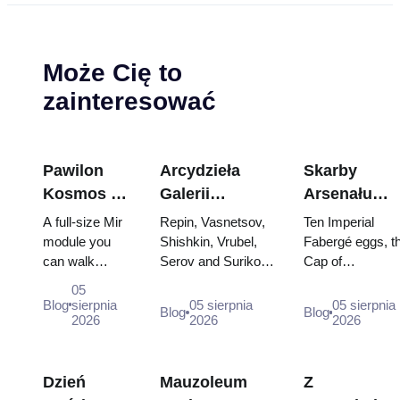
Może Cię to
zainteresować
Pawilon
Arcydzieła
Skarby
Kosmos na
Galerii
Arsenału
WDNCh:
Tretiakowskiej:
Kremla: jajk
A full-size Mir
Repin, Vasnetsov,
Ten Imperial
Wewnątrz
Obrazy, dla
Fabergé,
module you
Shishkin, Vrubel,
Fabergé eggs, t
can walk
Serov and Surikov
Cap of
największej
których warto
trony i szaty
through, the
— the works that
Monomakh, the
rosyjskiej
zaplanować
koronacyjne
05
Energia–Buran
stop people, where
double throne of
Blog
sierpnia
05 sierpnia
05 sierpnia
wystawy
wizytę
Blog
Blog
model,
2026
they hang, and why
2026
two boy tsars a
2026
kosmicznej
scorched
booking the...
the coronation
descent
dress of
capsules and
Catherine...
Dzień
Mauzoleum
Z
120 pieces of