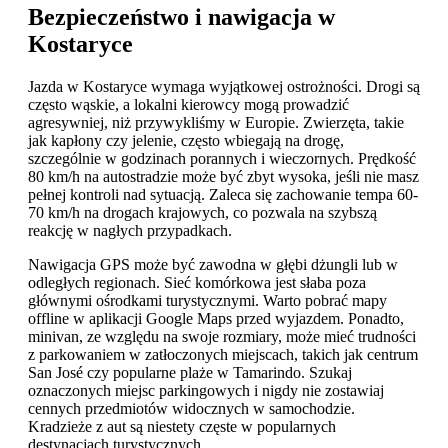
Bezpieczeństwo i nawigacja w
Kostaryce
Jazda w Kostaryce wymaga wyjątkowej ostrożności. Drogi są
często wąskie, a lokalni kierowcy mogą prowadzić
agresywniej, niż przywykliśmy w Europie. Zwierzęta, takie
jak kapłony czy jelenie, często wbiegają na drogę,
szczególnie w godzinach porannych i wieczornych. Prędkość
80 km/h na autostradzie może być zbyt wysoka, jeśli nie masz
pełnej kontroli nad sytuacją. Zaleca się zachowanie tempa 60-
70 km/h na drogach krajowych, co pozwala na szybszą
reakcję w nagłych przypadkach.
Nawigacja GPS może być zawodna w głębi dżungli lub w
odległych regionach. Sieć komórkowa jest słaba poza
głównymi ośrodkami turystycznymi. Warto pobrać mapy
offline w aplikacji Google Maps przed wyjazdem. Ponadto,
minivan, ze względu na swoje rozmiary, może mieć trudności
z parkowaniem w zatłoczonych miejscach, takich jak centrum
San José czy popularne plaże w Tamarindo. Szukaj
oznaczonych miejsc parkingowych i nigdy nie zostawiaj
cennych przedmiotów widocznych w samochodzie.
Kradzieże z aut są niestety częste w popularnych
destynacjach turystycznych.