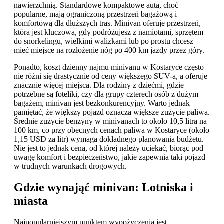
nawierzchnią. Standardowe kompaktowe auta, choć
popularne, mają ograniczoną przestrzeń bagażową i
komfortową dla dłuższych tras. Minivan oferuje przestrzeń,
która jest kluczowa, gdy podróżujesz z namiotami, sprzętem
do snorkelingu, wielkimi walizkami lub po prostu chcesz
mieć miejsce na rozłożenie nóg po 400 km jazdy przez góry.
Ponadto, koszt dzienny najmu minivanu w Kostaryce często
nie różni się drastycznie od ceny większego SUV-a, a oferuje
znacznie więcej miejsca. Dla rodziny z dziećmi, gdzie
potrzebne są foteliki, czy dla grupy czterech osób z dużym
bagażem, minivan jest bezkonkurencyjny. Warto jednak
pamiętać, że większy pojazd oznacza większe zużycie paliwa.
Średnie zużycie benzyny w minivanach to około 10,5 litra na
100 km, co przy obecnych cenach paliwa w Kostaryce (około
1,15 USD za litr) wymaga dokładnego planowania budżetu.
Nie jest to jednak cena, od której należy uciekać, biorąc pod
uwagę komfort i bezpieczeństwo, jakie zapewnia taki pojazd
w trudnych warunkach drogowych.
Gdzie wynająć minivan: Lotniska i
miasta
Najpopularniejszym punktem wypożyczenia jest