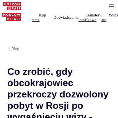
Kup
Transfery
Wyna
Doświadczenia
teraz
lotniskowe
aut
Blog
Co zrobić, gdy
obcokrajowiec
przekroczy dozwolony
pobyt w Rosji po
wygaśnięciu wizy -