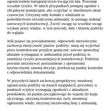
ograniczeniem transgranicznym trwającym lata. Pozostaje
wysokie ryzyko. W takich przypadkach postępuj zgodnie z
oficjalnymi instrukcjami, aby wyjechać w określonym oknie
czasowym. Utrzymuj stały kontakt z władzami za
pośrednictwem oświadczenia ambasady; to pomaga uniknąć
surowszych konsekwencji. Zwróć uwagę na wszelkie uwagi
wydane przez władze, w tym powody, daty i historię podróży
do wglądu.
Jeśli pojawi się powiadomienie, odpowiedz niezwłocznie;
zachowaj elastyczność planów podróży; staraj się wyjechać
przez kontrolowane przejście graniczne; zawsze sprawdzaj
aktualne wymagania w ambasadzie przed podróżą; to
zmniejsza ryzyko poważniejszych konsekwencji. Podróżni
powinni utrzymywać porozumienie z operatorami
turystycznymi; zanotuj decyzje; przekraczaj punkty kontrolne
z odpowiednimi dokumentami.
W przyszłych latach zachowaj perspektywę; monitoruj
ograniczenia podróży na trasach kaspijskich; procedury w
punktach wyjścia wymagają zgodności z aktualnym
protokołem; od punktu początkowego do wjazdu do kraju
ojczystego, utrzymuj kontrolowany ruch; monitoruj
ogłoszenia władz; utrzymuj niezawodną linię z ambasadą.