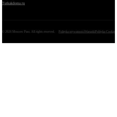
Tutkakdoma.ru
©
2026
Moscow Pass
. All rights reserved.
Polityka prywatności
Warunki
Polityka Cookie