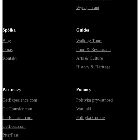
Wynajem aut
Spółka
Guides
Blog
Walking Tours
O nas
Food & Restaurants
Kontakt
Arts & Culture
History & Heritage
Partnerzy
Pomocy
GetExperience.com
Polityka prywatności
GetTransfer.com
Warunki
GetRentacar.com
Polityka Cookie
GetBoat.com
PiterPass