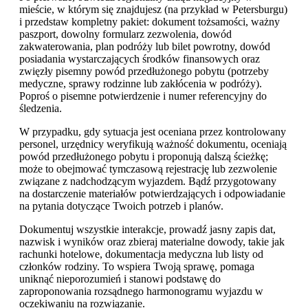
mieście, w którym się znajdujesz (na przykład w Petersburgu)
i przedstaw kompletny pakiet: dokument tożsamości, ważny
paszport, dowolny formularz zezwolenia, dowód
zakwaterowania, plan podróży lub bilet powrotny, dowód
posiadania wystarczających środków finansowych oraz
zwięzły pisemny powód przedłużonego pobytu (potrzeby
medyczne, sprawy rodzinne lub zakłócenia w podróży).
Poproś o pisemne potwierdzenie i numer referencyjny do
śledzenia.
W przypadku, gdy sytuacja jest oceniana przez kontrolowany
personel, urzędnicy weryfikują ważność dokumentu, oceniają
powód przedłużonego pobytu i proponują dalszą ścieżkę;
może to obejmować tymczasową rejestrację lub zezwolenie
związane z nadchodzącym wyjazdem. Bądź przygotowany
na dostarczenie materiałów potwierdzających i odpowiadanie
na pytania dotyczące Twoich potrzeb i planów.
Dokumentuj wszystkie interakcje, prowadź jasny zapis dat,
nazwisk i wyników oraz zbieraj materialne dowody, takie jak
rachunki hotelowe, dokumentacja medyczna lub listy od
członków rodziny. To wspiera Twoją sprawę, pomaga
uniknąć nieporozumień i stanowi podstawę do
zaproponowania rozsądnego harmonogramu wyjazdu w
oczekiwaniu na rozwiązanie.