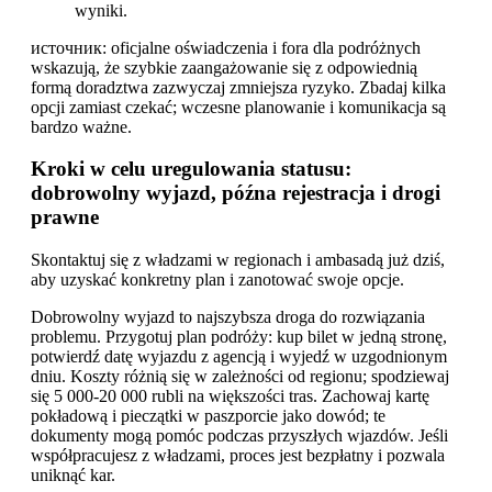
wyniki.
источник: oficjalne oświadczenia i fora dla podróżnych
wskazują, że szybkie zaangażowanie się z odpowiednią
formą doradztwa zazwyczaj zmniejsza ryzyko. Zbadaj kilka
opcji zamiast czekać; wczesne planowanie i komunikacja są
bardzo ważne.
Kroki w celu uregulowania statusu:
dobrowolny wyjazd, późna rejestracja i drogi
prawne
Skontaktuj się z władzami w regionach i ambasadą już dziś,
aby uzyskać konkretny plan i zanotować swoje opcje.
Dobrowolny wyjazd to najszybsza droga do rozwiązania
problemu. Przygotuj plan podróży: kup bilet w jedną stronę,
potwierdź datę wyjazdu z agencją i wyjedź w uzgodnionym
dniu. Koszty różnią się w zależności od regionu; spodziewaj
się 5 000-20 000 rubli na większości tras. Zachowaj kartę
pokładową i pieczątki w paszporcie jako dowód; te
dokumenty mogą pomóc podczas przyszłych wjazdów. Jeśli
współpracujesz z władzami, proces jest bezpłatny i pozwala
uniknąć kar.