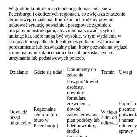
W grudniu kontrole mają tendencję do nasilania się w
Petersburgu i okolicznych regionach, co zwiększa znaczenie
terminowego działania. Podróżni i ich rodziny powinni
traktować sytuację poważnie i postępować zgodnie z
oficjalnymi instrukcjami, aby zminimalizować ryzyko i
uniknąć kar, które mogą być wysokie, w tym wydalenia w
skrajnych przypadkach. Idealnym wynikiem jest formalne
porozumienie lub rozwiązalny plan, który pozwala na wyjazd
z minimalnymi zakłóceniami dla osób pozostających na
utrzymaniu lub podstawowych potrzeb.
Dokumenty do
Działanie
Gdzie się udać
Termin
Uwagi
zabrania
Paszport/dowód
osobisty,
dowolny
formularz
zezwolenia,
Poproś o
Regionalne
dowód
pisemne
Odwiedź
W ciągu
centrum (np.
zakwaterowania,
potwierd
urząd
7 dni od
biuro w
plan podróży lub
i numer
migracyjny
odkrycia
Petersburgu)
bilet powrotny,
referenc
środki
sprawy
finansowe,