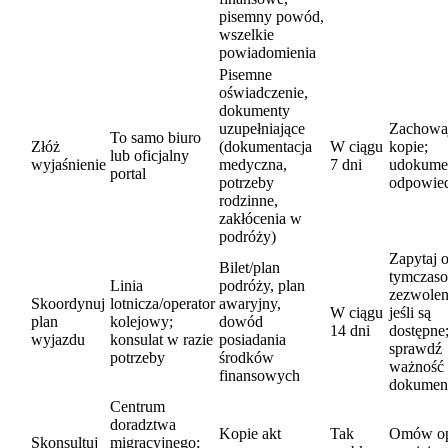
pisemny powód,
wszelkie
powiadomienia
Pisemne
oświadczenie,
dokumenty
uzupełniające
Zachowa
To samo biuro
Złóż
(dokumentacja
W ciągu
kopie;
lub oficjalny
wyjaśnienie
medyczna,
7 dni
udokume
portal
potrzeby
odpowie
rodzinne,
zakłócenia w
podróży)
Zapytaj 
Bilet/plan
tymczas
Linia
podróży, plan
zezwolen
Skoordynuj
lotnicza/operator
awaryjny,
W ciągu
jeśli są
plan
kolejowy;
dowód
14 dni
dostępne
wyjazdu
konsulat w razie
posiadania
sprawdź
potrzeby
środków
ważność
finansowych
dokumen
Centrum
doradztwa
Kopie akt
Tak
Omów op
Skonsultuj
migracyjnego;