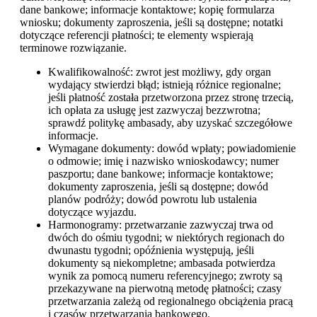
dane bankowe; informacje kontaktowe; kopię formularza
wniosku; dokumenty zaproszenia, jeśli są dostępne; notatki
dotyczące referencji płatności; te elementy wspierają
terminowe rozwiązanie.
Kwalifikowalność: zwrot jest możliwy, gdy organ
wydający stwierdzi błąd; istnieją różnice regionalne;
jeśli płatność została przetworzona przez stronę trzecią,
ich opłata za usługę jest zazwyczaj bezzwrotna;
sprawdź politykę ambasady, aby uzyskać szczegółowe
informacje.
Wymagane dokumenty: dowód wpłaty; powiadomienie
o odmowie; imię i nazwisko wnioskodawcy; numer
paszportu; dane bankowe; informacje kontaktowe;
dokumenty zaproszenia, jeśli są dostępne; dowód
planów podróży; dowód powrotu lub ustalenia
dotyczące wyjazdu.
Harmonogramy: przetwarzanie zazwyczaj trwa od
dwóch do ośmiu tygodni; w niektórych regionach do
dwunastu tygodni; opóźnienia występują, jeśli
dokumenty są niekompletne; ambasada potwierdza
wynik za pomocą numeru referencyjnego; zwroty są
przekazywane na pierwotną metodę płatności; czasy
przetwarzania zależą od regionalnego obciążenia pracą
i czasów przetwarzania bankowego.