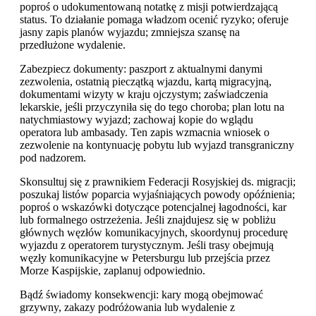
poproś o udokumentowaną notatkę z misji potwierdzającą
status. To działanie pomaga władzom ocenić ryzyko; oferuje
jasny zapis planów wyjazdu; zmniejsza szansę na
przedłużone wydalenie.
Zabezpiecz dokumenty: paszport z aktualnymi danymi
zezwolenia, ostatnią pieczątką wjazdu, kartą migracyjną,
dokumentami wizyty w kraju ojczystym; zaświadczenia
lekarskie, jeśli przyczyniła się do tego choroba; plan lotu na
natychmiastowy wyjazd; zachowaj kopie do wglądu
operatora lub ambasady. Ten zapis wzmacnia wniosek o
zezwolenie na kontynuację pobytu lub wyjazd transgraniczny
pod nadzorem.
Skonsultuj się z prawnikiem Federacji Rosyjskiej ds. migracji;
poszukaj listów poparcia wyjaśniających powody opóźnienia;
poproś o wskazówki dotyczące potencjalnej łagodności, kar
lub formalnego ostrzeżenia. Jeśli znajdujesz się w pobliżu
głównych węzłów komunikacyjnych, skoordynuj procedurę
wyjazdu z operatorem turystycznym. Jeśli trasy obejmują
węzły komunikacyjne w Petersburgu lub przejścia przez
Morze Kaspijskie, zaplanuj odpowiednio.
Bądź świadomy konsekwencji: kary mogą obejmować
grzywny, zakazy podróżowania lub wydalenie z