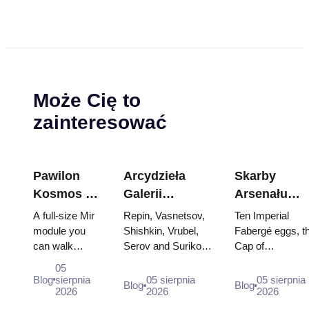
Może Cię to
zainteresować
Pawilon
Arcydzieła
Skarby
Kosmos na
Galerii
Arsenału
WDNCh:
Tretiakowskiej:
Kremla: jajk
A full-size Mir
Repin, Vasnetsov,
Ten Imperial
Wewnątrz
Obrazy, dla
Fabergé,
module you
Shishkin, Vrubel,
Fabergé eggs, t
can walk
Serov and Surikov
Cap of
największej
których warto
trony i szaty
through, the
— the works that
Monomakh, the
rosyjskiej
zaplanować
koronacyjne
05
Energia–Buran
stop people, where
double throne of
Blog
sierpnia
05 sierpnia
05 sierpnia
wystawy
wizytę
Blog
Blog
model,
2026
they hang, and why
2026
two boy tsars a
2026
kosmicznej
scorched
booking the...
the coronation