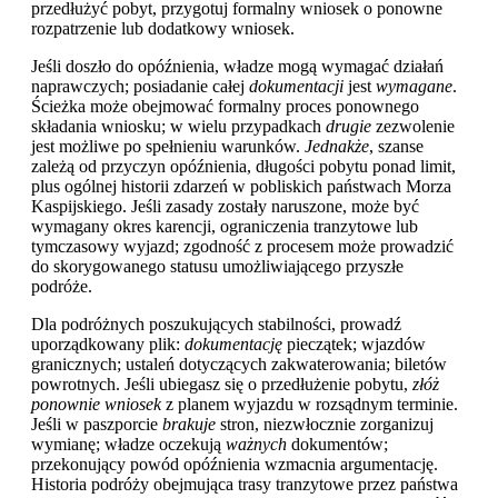
przedłużyć pobyt, przygotuj formalny wniosek o ponowne
rozpatrzenie lub dodatkowy wniosek.
Jeśli doszło do opóźnienia, władze mogą wymagać działań
naprawczych; posiadanie całej
dokumentacji
jest
wymagane
.
Ścieżka może obejmować formalny proces ponownego
składania wniosku; w wielu przypadkach
drugie
zezwolenie
jest możliwe po spełnieniu warunków.
Jednakże
, szanse
zależą od przyczyn opóźnienia, długości pobytu ponad limit,
plus ogólnej historii zdarzeń w pobliskich państwach Morza
Kaspijskiego. Jeśli zasady zostały naruszone, może być
wymagany okres karencji, ograniczenia tranzytowe lub
tymczasowy wyjazd; zgodność z procesem może prowadzić
do skorygowanego statusu umożliwiającego przyszłe
podróże.
Dla podróżnych poszukujących stabilności, prowadź
uporządkowany plik:
dokumentację
pieczątek; wjazdów
granicznych; ustaleń dotyczących zakwaterowania; biletów
powrotnych. Jeśli ubiegasz się o przedłużenie pobytu,
złóż
ponownie wniosek
z planem wyjazdu w rozsądnym terminie.
Jeśli w paszporcie
brakuje
stron, niezwłocznie zorganizuj
wymianę; władze oczekują
ważnych
dokumentów;
przekonujący powód opóźnienia wzmacnia argumentację.
Historia podróży obejmująca trasy tranzytowe przez państwa