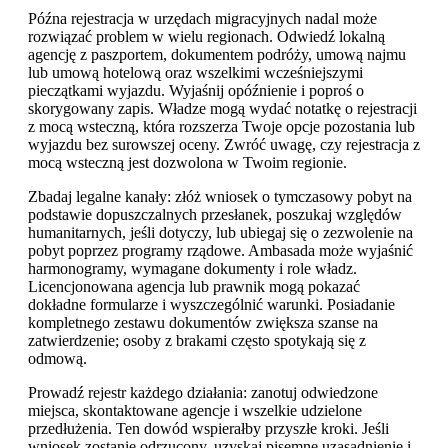
Późna rejestracja w urzędach migracyjnych nadal może
rozwiązać problem w wielu regionach. Odwiedź lokalną
agencję z paszportem, dokumentem podróży, umową najmu
lub umową hotelową oraz wszelkimi wcześniejszymi
pieczątkami wyjazdu. Wyjaśnij opóźnienie i poproś o
skorygowany zapis. Władze mogą wydać notatkę o rejestracji
z mocą wsteczną, która rozszerza Twoje opcje pozostania lub
wyjazdu bez surowszej oceny. Zwróć uwagę, czy rejestracja z
mocą wsteczną jest dozwolona w Twoim regionie.
Zbadaj legalne kanały: złóż wniosek o tymczasowy pobyt na
podstawie dopuszczalnych przesłanek, poszukaj względów
humanitarnych, jeśli dotyczy, lub ubiegaj się o zezwolenie na
pobyt poprzez programy rządowe. Ambasada może wyjaśnić
harmonogramy, wymagane dokumenty i role władz.
Licencjonowana agencja lub prawnik mogą pokazać
dokładne formularze i wyszczególnić warunki. Posiadanie
kompletnego zestawu dokumentów zwiększa szanse na
zatwierdzenie; osoby z brakami często spotykają się z
odmową.
Prowadź rejestr każdego działania: zanotuj odwiedzone
miejsca, skontaktowane agencje i wszelkie udzielone
przedłużenia. Ten dowód wspierałby przyszłe kroki. Jeśli
wniosek zostanie odrzucony, uzyskaj pisemne uzasadnienie i