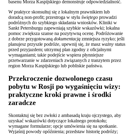
basenu Morza Kaspijskiego demonstruje odpowiedzialność.
W praktyce skonsultuj się z lokalnym prawnikiem lub
doradcą non-profit; przestroga w stylu
świętego
prowadzi
podróżnych do szybkiego składania wniosków. Kliniki w
Sankt Petersburgu zapewniają szybkie wskazówki; lokalna
pomoc zwiększa szanse na pozytywną ocenę. Podróżowanie
z dobrze przygotowaną
dokumentacją
zmniejsza ryzyko; jeśli
planujesz przyszłe podróże, upewnij się, że masz
ważny
status
przed przyjazdem; utrzymuj plan zgodny z oficjalnymi
wymaganiami; takie podejście wspiera płynniejsze
przetwarzanie w zdarzeniach związanych z tranzytem przez
region Morza Kaspijskiego lub pobliskie państwa.
Przekroczenie dozwolonego czasu
pobytu w Rosji po wygaśnięciu wizy:
praktyczne kroki prawne i środki
zaradcze
Skontaktuj się bez zwłoki z ambasadą kraju ojczystego, aby
uzyskać wskazówki dotyczące lokalnego protokołu;
wymagane formularze; opcje umówienia się na spotkanie.
Wyjaśnij powody opóźnienia; przedstaw historię podróży;