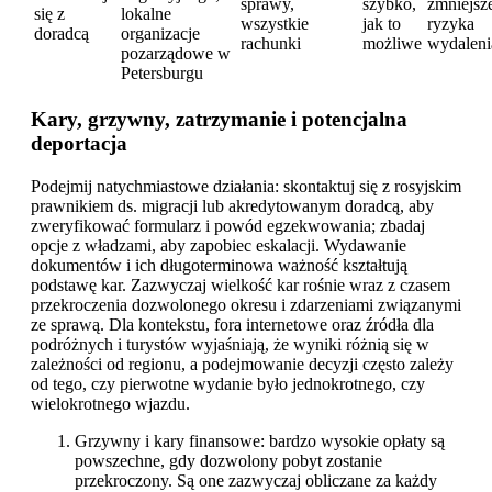
sprawy,
szybko,
zmniejsz
się z
lokalne
wszystkie
jak to
ryzyka
doradcą
organizacje
rachunki
możliwe
wydaleni
pozarządowe w
Petersburgu
Kary, grzywny, zatrzymanie i potencjalna
deportacja
Podejmij natychmiastowe działania: skontaktuj się z rosyjskim
prawnikiem ds. migracji lub akredytowanym doradcą, aby
zweryfikować formularz i powód egzekwowania; zbadaj
opcje z władzami, aby zapobiec eskalacji. Wydawanie
dokumentów i ich długoterminowa ważność kształtują
podstawę kar. Zazwyczaj wielkość kar rośnie wraz z czasem
przekroczenia dozwolonego okresu i zdarzeniami związanymi
ze sprawą. Dla kontekstu, fora internetowe oraz źródła dla
podróżnych i turystów wyjaśniają, że wyniki różnią się w
zależności od regionu, a podejmowanie decyzji często zależy
od tego, czy pierwotne wydanie było jednokrotnego, czy
wielokrotnego wjazdu.
Grzywny i kary finansowe: bardzo wysokie opłaty są
powszechne, gdy dozwolony pobyt zostanie
przekroczony. Są one zazwyczaj obliczane za każdy