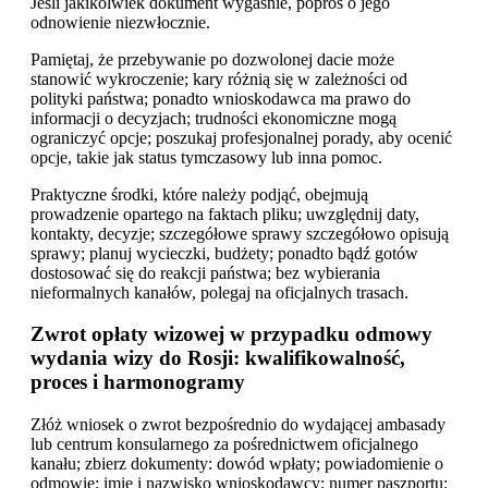
Jeśli jakikolwiek dokument wygaśnie, poproś o jego
odnowienie niezwłocznie.
Pamiętaj, że przebywanie po dozwolonej dacie może
stanowić wykroczenie; kary różnią się w zależności od
polityki państwa; ponadto wnioskodawca ma prawo do
informacji o decyzjach; trudności ekonomiczne mogą
ograniczyć opcje; poszukaj profesjonalnej porady, aby ocenić
opcje, takie jak status tymczasowy lub inna pomoc.
Praktyczne środki, które należy podjąć, obejmują
prowadzenie opartego na faktach pliku; uwzględnij daty,
kontakty, decyzje; szczegółowe sprawy szczegółowo opisują
sprawy; planuj wycieczki, budżety; ponadto bądź gotów
dostosować się do reakcji państwa; bez wybierania
nieformalnych kanałów, polegaj na oficjalnych trasach.
Zwrot opłaty wizowej w przypadku odmowy
wydania wizy do Rosji: kwalifikowalność,
proces i harmonogramy
Złóż wniosek o zwrot bezpośrednio do wydającej ambasady
lub centrum konsularnego za pośrednictwem oficjalnego
kanału; zbierz dokumenty: dowód wpłaty; powiadomienie o
odmowie; imię i nazwisko wnioskodawcy; numer paszportu;