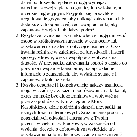
dzień po dozwolonej dacie i mogą wymagać
natychmiastowej zapłaty na granicy lub w lokalnym
urzędzie migracyjnym. Przygotuj się na szybkie
uregulowanie grzywien, aby uniknąć zatrzymania lub
dodatkowych ograniczeń; zachowaj rachunki, aby
zaplanować wyjazd lub dalszą podróż.
Ryzyko zatrzymania i warunki: władze mogą umieścić
osobę w krótkotrwałym areszcie w celu oceny lub
oczekiwania na ustalenia dotyczące usunięcia. Czas
trwania różni się w zależności od jurysdykcji i historii
sprawy; zdrowie, wiek i współpraca wpływają na
długość. W przypadku zatrzymania poproś o dostęp do
prawnika i wsparcie konsularne; podaj dokładne
informacje o zdarzeniach, aby wyjaśnić sytuację i
zaplanować kolejne kroki.
Ryzyko deportacji i konsekwencje: nakazy usunięcia
mogą wiązać się z zakazem podróżowania na kilka lat;
okres ten może być długoterminowy i wpływać na
przyszłe podróże, w tym w regionie Morza
Kaspijskiego, gdzie podróżni zgłaszali przypadki na
różnych forach internetowych. Zrozumienie procesu,
potencjalnych odwołań i alternatyw z Twoim
przedstawicielem jest kluczowe; w zależności od
wydania, decyzja o dobrowolnym wyjeździe lub
oczekiwaniu na formalne rozwiązanie może zmienić