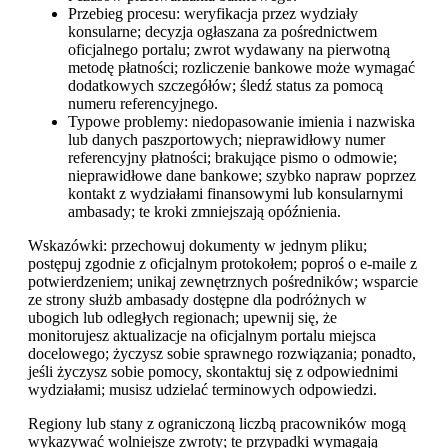
Przebieg procesu: weryfikacja przez wydziały
konsularne; decyzja ogłaszana za pośrednictwem
oficjalnego portalu; zwrot wydawany na pierwotną
metodę płatności; rozliczenie bankowe może wymagać
dodatkowych szczegółów; śledź status za pomocą
numeru referencyjnego.
Typowe problemy: niedopasowanie imienia i nazwiska
lub danych paszportowych; nieprawidłowy numer
referencyjny płatności; brakujące pismo o odmowie;
nieprawidłowe dane bankowe; szybko napraw poprzez
kontakt z wydziałami finansowymi lub konsularnymi
ambasady; te kroki zmniejszają opóźnienia.
Wskazówki: przechowuj dokumenty w jednym pliku;
postępuj zgodnie z oficjalnym protokołem; poproś o e-maile z
potwierdzeniem; unikaj zewnętrznych pośredników; wsparcie
ze strony służb ambasady dostępne dla podróżnych w
ubogich lub odległych regionach; upewnij się, że
monitorujesz aktualizacje na oficjalnym portalu miejsca
docelowego; życzysz sobie sprawnego rozwiązania; ponadto,
jeśli życzysz sobie pomocy, skontaktuj się z odpowiednimi
wydziałami; musisz udzielać terminowych odpowiedzi.
Regiony lub stany z ograniczoną liczbą pracowników mogą
wykazywać wolniejsze zwroty; te przypadki wymagają