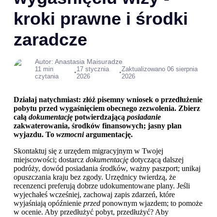
kroki prawne i środki
zaradcze
Autor: Anastasia Maisuradze
11 min
17 stycznia
Zaktualizowano 06 sierpnia
•
•
czytania
2026
2026
Działaj natychmiast: złóż pisemny wniosek o przedłużenie
pobytu przed wygaśnięciem obecnego zezwolenia. Zbierz
całą
dokumentację
potwierdzającą
posiadanie
zakwaterowania, środków finansowych; jasny plan
wyjazdu. To
wzmocni
argumentację.
Skontaktuj się z urzędem migracyjnym w Twojej
miejscowości; dostarcz
dokumentację
dotyczącą dalszej
podróży, dowód posiadania środków, ważny paszport; unikaj
opuszczania kraju bez zgody. Urzędnicy twierdzą, że
recenzenci preferują dobrze udokumentowane plany. Jeśli
wyjechałeś wcześniej, zachowaj zapis zdarzeń, które
wyjaśniają opóźnienie
przed
ponownym wjazdem; to pomoże
w ocenie. Aby przedłużyć pobyt, przedłużyć? Aby