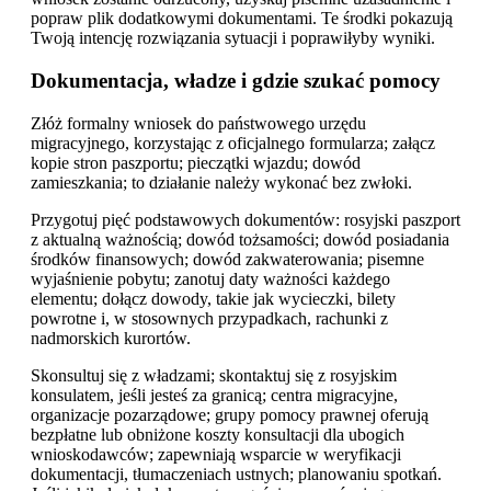
popraw plik dodatkowymi dokumentami. Te środki pokazują
Twoją intencję rozwiązania sytuacji i poprawiłyby wyniki.
Dokumentacja, władze i gdzie szukać pomocy
Złóż formalny wniosek do państwowego urzędu
migracyjnego, korzystając z oficjalnego formularza; załącz
kopie stron paszportu; pieczątki wjazdu; dowód
zamieszkania; to działanie należy wykonać bez zwłoki.
Przygotuj pięć podstawowych dokumentów: rosyjski paszport
z aktualną ważnością; dowód tożsamości; dowód posiadania
środków finansowych; dowód zakwaterowania; pisemne
wyjaśnienie pobytu; zanotuj daty ważności każdego
elementu; dołącz dowody, takie jak wycieczki, bilety
powrotne i, w stosownych przypadkach, rachunki z
nadmorskich kurortów.
Skonsultuj się z władzami; skontaktuj się z rosyjskim
konsulatem, jeśli jesteś za granicą; centra migracyjne,
organizacje pozarządowe; grupy pomocy prawnej oferują
bezpłatne lub obniżone koszty konsultacji dla ubogich
wnioskodawców; zapewniają wsparcie w weryfikacji
dokumentacji, tłumaczeniach ustnych; planowaniu spotkań.