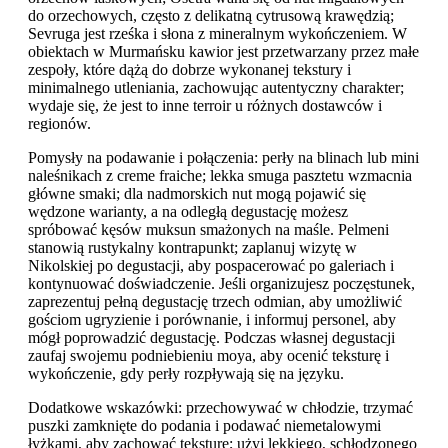
do orzechowych, często z delikatną cytrusową krawędzią;
Sevruga jest rześka i słona z mineralnym wykończeniem. W
obiektach w Murmańsku kawior jest przetwarzany przez małe
zespoły, które dążą do dobrze wykonanej tekstury i
minimalnego utleniania, zachowując autentyczny charakter;
wydaje się, że jest to inne terroir u różnych dostawców i
regionów.
Pomysły na podawanie i połączenia: perły na blinach lub mini
naleśnikach z creme fraiche; lekka smuga pasztetu wzmacnia
główne smaki; dla nadmorskich nut mogą pojawić się
wędzone warianty, a na odległą degustację możesz
spróbować kęsów muksun smażonych na maśle. Pelmeni
stanowią rustykalny kontrapunkt; zaplanuj wizytę w
Nikolskiej po degustacji, aby pospacerować po galeriach i
kontynuować doświadczenie. Jeśli organizujesz poczęstunek,
zaprezentuj pełną degustację trzech odmian, aby umożliwić
gościom ugryzienie i porównanie, i informuj personel, aby
mógł poprowadzić degustację. Podczas własnej degustacji
zaufaj swojemu podniebieniu moya, aby ocenić teksturę i
wykończenie, gdy perły rozpływają się na języku.
Dodatkowe wskazówki: przechowywać w chłodzie, trzymać
puszki zamknięte do podania i podawać niemetalowymi
łyżkami, aby zachować teksturę; użyj lekkiego, schłodzonego