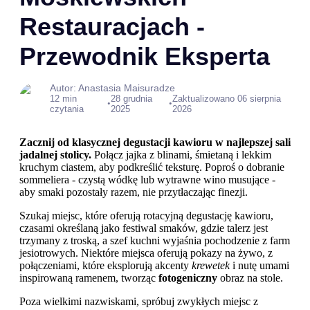
Restauracjach -
Przewodnik Eksperta
Autor: Anastasia Maisuradze
12 min
28 grudnia
Zaktualizowano 06 sierpnia
•
•
czytania
2025
2026
Zacznij od klasycznej degustacji kawioru w najlepszej sali
jadalnej stolicy.
Połącz jajka z blinami, śmietaną i lekkim
kruchym ciastem, aby podkreślić teksturę. Poproś o dobranie
sommeliera - czystą wódkę lub wytrawne wino musujące -
aby smaki pozostały razem, nie przytłaczając finezji.
Szukaj miejsc, które oferują rotacyjną degustację kawioru,
czasami określaną jako festiwal smaków, gdzie talerz jest
trzymany z troską, a szef kuchni wyjaśnia pochodzenie z farm
jesiotrowych. Niektóre miejsca oferują pokazy na żywo, z
połączeniami, które eksplorują akcenty
krewetek
i nutę umami
inspirowaną ramenem, tworząc
fotogeniczny
obraz na stole.
Poza wielkimi nazwiskami, spróbuj zwykłych miejsc z