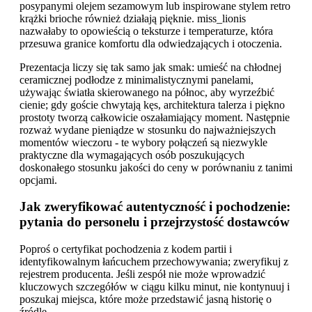
posypanymi olejem sezamowym lub inspirowane stylem retro
krążki brioche również działają pięknie. miss_lionis
nazwałaby to opowieścią o teksturze i temperaturze, która
przesuwa granice komfortu dla odwiedzających i otoczenia.
Prezentacja liczy się tak samo jak smak: umieść na chłodnej
ceramicznej podłodze z minimalistycznymi panelami,
używając światła skierowanego na północ, aby wyrzeźbić
cienie; gdy goście chwytają kęs, architektura talerza i piękno
prostoty tworzą całkowicie oszałamiający moment. Następnie
rozważ wydane pieniądze w stosunku do najważniejszych
momentów wieczoru - te wybory połączeń są niezwykle
praktyczne dla wymagających osób poszukujących
doskonałego stosunku jakości do ceny w porównaniu z tanimi
opcjami.
Jak zweryfikować autentyczność i pochodzenie:
pytania do personelu i przejrzystość dostawców
Poproś o certyfikat pochodzenia z kodem partii i
identyfikowalnym łańcuchem przechowywania; zweryfikuj z
rejestrem producenta. Jeśli zespół nie może wprowadzić
kluczowych szczegółów w ciągu kilku minut, nie kontynuuj i
poszukaj miejsca, które może przedstawić jasną historię o
źródle.