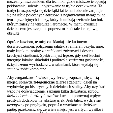
muzealnym szacunkiem dla techniki, gdzie mistrzowie opisują
peklowanie, solenie i dojrzewanie w trybie oczekiwania. Ta
tradycja rozpoczęła się dziesiątki lat temu i obecnie znajduje
się na liście polecanych adresów, z negatywnymi uwagami na
temat przeciętnych talerzy, których unikają szefowie kuchni,
którym zależy na teksturze i aromacie. W menu столица
dziedzictwo jest szeptane poprzez małe detale i cierpliwą
obsługę.
Oprócz kawioru, te miejsca skłaniają się ku innym
doświadczeniom: połączenia sałatek z renifera i bazylii, inne,
mały kącik muzealny z artefaktami żniwnymi i deser z
kruchymi ciastkami. Spektrum jest
lepsze
, gdy szef kuchni
integruje lokalne składniki i podkreśla
serdeczną
gościnność,
dzięki czemu wychodzisz z wrażeniami, które wydają się
same w sobie
kompletne.
Aby zorganizować własną wycieczkę, zapoznaj się z listą
miejsc, sprawdź
fotogeniczne
talerze i zaplanuj dzień na
wędrówkę po historycznych dzielnicach stolicy. Aby uzyskać
wspólne
doświadczenie, zaplanuj kilka degustacji, spróbuj
doświadczeń
od różnych szefów kuchni i porównaj wpływ
prostych dodatków na teksturę jajek. Jeśli talerz wydaje się
negatywny
po przybyciu, poproś o wymianę na świeższą
partię; przekonasz się, że wiele miejsc jest wartych wysiłku i