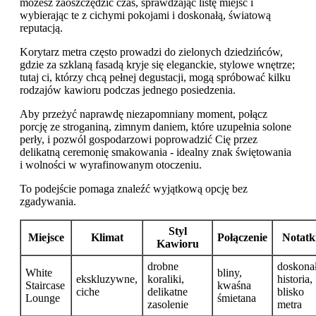
możesz zaoszczędzić czas, sprawdzając listę miejsc i
wybierając te z cichymi pokojami i doskonałą, światową
reputacją.
Korytarz metra często prowadzi do zielonych dziedzińców,
gdzie za szklaną fasadą kryje się eleganckie, stylowe wnętrze;
tutaj ci, którzy chcą pełnej degustacji, mogą spróbować kilku
rodzajów kawioru podczas jednego posiedzenia.
Aby przeżyć naprawdę niezapomniany moment, połącz
porcję ze stroganiną, zimnym daniem, które uzupełnia solone
perły, i pozwól gospodarzowi poprowadzić Cię przez
delikatną ceremonię smakowania - idealny znak świętowania
i wolności w wyrafinowanym otoczeniu.
To podejście pomaga znaleźć wyjątkową opcję bez
zgadywania.
Styl
Miejsce
Klimat
Połączenie
Notatk
Kawioru
drobne
doskona
White
bliny,
ekskluzywne,
koraliki,
historia,
Staircase
kwaśna
ciche
delikatne
blisko
Lounge
śmietana
zasolenie
metra