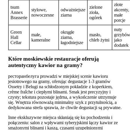
złote
tsum
zielone
stylowe,
odważniejsze
akcenty,
Annex
zioła,
nowoczesne
ziarna
małe
Brasserie
ogórek
porcje
nuty
Green
okrągłe
małe,
masło,
grzybó
Hall
ziarna,
kameralne
chleb żytni
jako
Cellar
łagodniejsze
dodatek
Które moskiewskie restauracje oferują
autentyczny kawior na gramy?
ресторанбелуга prowadzi w miejskiej scenie kawioru
jesiotrowego na gramy, oferując degustacje 1-3 gramów
Ossetry i Belugi na schłodzonym pokładzie z koperkiem,
crème fraîche i ciepłymi blinami. Smak jest precyzyjny i
czysty; tekstura pozostaje jędrna, a wykończenie utrzymuje
się. Wnętrza równoważą minimalny szyk z przytulnością, a
dedykowana strefa sprawia, że chwile degustacji są prywatne.
Inne ekskluzywne miejsca skłaniają się ku pochodzeniu i
połączeniu: salon z wpływami syberyjskimi łączy kawior ze
smażonymi blinami i kaszą, czasami uzupełnionymi