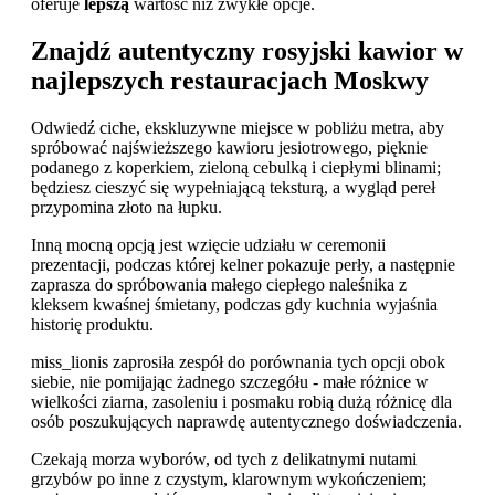
oferuje
lepszą
wartość niż zwykłe opcje.
Znajdź autentyczny rosyjski kawior w
najlepszych restauracjach Moskwy
Odwiedź ciche, ekskluzywne miejsce w pobliżu metra, aby
spróbować najświeższego kawioru jesiotrowego, pięknie
podanego z koperkiem, zieloną cebulką i ciepłymi blinami;
będziesz cieszyć się wypełniającą teksturą, a wygląd pereł
przypomina złoto na łupku.
Inną mocną opcją jest wzięcie udziału w ceremonii
prezentacji, podczas której kelner pokazuje perły, a następnie
zaprasza do spróbowania małego ciepłego naleśnika z
kleksem kwaśnej śmietany, podczas gdy kuchnia wyjaśnia
historię produktu.
miss_lionis zaprosiła zespół do porównania tych opcji obok
siebie, nie pomijając żadnego szczegółu - małe różnice w
wielkości ziarna, zasoleniu i posmaku robią dużą różnicę dla
osób poszukujących naprawdę autentycznego doświadczenia.
Czekają morza wyborów, od tych z delikatnymi nutami
grzybów po inne z czystym, klarownym wykończeniem;