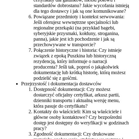
standardów dobrostanu? Jakie wycofania istnieją
dla tego dostawcy i jak są one komunikowane?
Powiązane przedmioty i kontekst serwowania:
Jeśli oferujesz wewnętrzne specjalności lub
regionalne przekąski (na przykład bagebi,
syberyjskie przysmaki, kołduny, stroganina,
panna), jakie jest ich pochodzenie i jak są
przechowywane w transporcie?
Połączenie historyczne i historia: Czy istnieje
związek z epoką Puszkina lub historyczną
rezydencją, który informuje o narracji
producenta? Jeśli tak, poproś o jakąkolwiek
dokumentację lub krótką historię, którą możesz
podzielić się z gośćmi.
Przejrzystość i dokumentacja dostawców
Dostępność dokumentacji: Czy możesz
dostarczyć oficjalny certyfikat, arkusz partii,
dzienniki transportu i aktualną wersję menu,
która pasuje do certyfikatu?
Kontakty do właścicieli: Kim są właściciele i
główne osoby kontaktowe? Czy bezpośredni
dostęp jest dostępny do weryfikacji w godzinach
pracy?
Zgodność dokumentacji: Czy drukowane