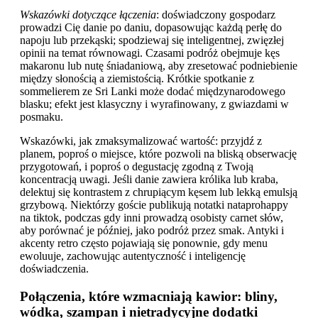
Wskazówki dotyczące łączenia
: doświadczony gospodarz
prowadzi Cię danie po daniu, dopasowując każdą perłę do
napoju lub przekąski; spodziewaj się inteligentnej, zwięzłej
opinii na temat równowagi. Czasami podróż obejmuje kęs
makaronu lub nutę śniadaniową, aby zresetować podniebienie
między słonością a ziemistością. Krótkie spotkanie z
sommelierem ze Sri Lanki może dodać międzynarodowego
blasku; efekt jest klasyczny i wyrafinowany, z gwiazdami w
posmaku.
Wskazówki, jak zmaksymalizować wartość: przyjdź z
planem, poproś o miejsce, które pozwoli na bliską obserwację
przygotowań, i poproś o degustację zgodną z Twoją
koncentracją uwagi. Jeśli danie zawiera królika lub kraba,
delektuj się kontrastem z chrupiącym kęsem lub lekką emulsją
grzybową. Niektórzy goście publikują notatki nataprohappy
na tiktok, podczas gdy inni prowadzą osobisty carnet słów,
aby porównać je później, jako podróż przez smak. Antyki i
akcenty retro często pojawiają się ponownie, gdy menu
ewoluuje, zachowując autentyczność i inteligencję
doświadczenia.
Połączenia, które wzmacniają kawior: bliny,
wódka, szampan i nietradycyjne dodatki