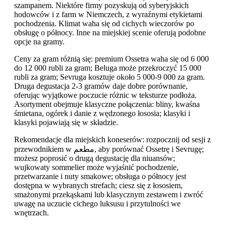
szampanem. Niektóre firmy pozyskują od syberyjskich
hodowców i z farm w Niemczech, z wyraźnymi etykietami
pochodzenia. Klimat waha się od cichych wieczorów po
obsługę o północy. Inne na miejskiej scenie oferują podobne
opcje na gramy.
Ceny za gram różnią się: premium Ossetra waha się od 6 000
do 12 000 rubli za gram; Beluga może przekroczyć 15 000
rubli za gram; Sevruga kosztuje około 5 000-9 000 za gram.
Druga degustacja 2-3 gramów daje dobre porównanie,
oferując wyjątkowe poczucie różnic w teksturze podłoża.
Asortyment obejmuje klasyczne połączenia: bliny, kwaśna
śmietana, ogórek i danie z wędzonego łososia; klasyki i
klasyki pojawiają się w składzie.
Rekomendacje dla miejskich koneserów: rozpocznij od sesji z
przewodnikiem w مطعم, aby porównać Ossetrę i Sevrugę;
możesz poprosić o drugą degustację dla niuansów;
wujkowaty sommelier może wyjaśnić pochodzenie,
przetwarzanie i nuty smakowe; obsługa o północy jest
dostępna w wybranych strefach; ciesz się z łososiem,
smażonymi przekąskami lub klasycznym zestawem i zwróć
uwagę na uczucie cichego luksusu i przytulności we
wnętrzach.