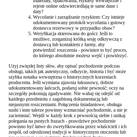
materiały, opakowania, etykiety wewnętrzne i
rejestr online odzwierciedlają te same dane i
daty?
Wycofanie i zarządzanie ryzykiem: Czy istnieje
udokumentowany protokół wycofania i gotowy
dostawca rezerwowy w przypadku obaw?
Weryfikacja skierowana do gości: Jeśli to
możliwe, zorganizuj krótką sesję odkrywczą z
dostawcą lub kontaktem z farmy, aby
potwierdzić roszczenia - powinien to być proces,
do którego absolutnie możesz wejść i powtórzyć.
Użyj zwięzłej listy słów, aby opisać pochodzenie podczas
obsługi, takich jak autentyczny, odkrycie, historia i być może
szybka notatka wewnętrzna o historycznych korzeniach
producenta. Jeśli wymiana ujawnia luksusowy, dobrze
udokumentowany łańcuch, podaruj sobie pewność; oczy na
szczegóły pokonują zgadywanie. Nie wahaj się odejść od
każdego przedmiotu z zagubioną dokumentacją lub
niejasnymi roszczeniami. Połączenia śniadaniowe, obsługa
sushi i inne talerze powinny wzmacniać pochodzenie, a nie je
zaciemniać. Wejdź w każdy krok z pewnością siebie i unikaj
polegania na pustych frazach - prawdziwe pochodzenie
powinno być łatwe do zweryfikowania przez właścicieli i ich
zespół, od odrodzonej tradycji w historycznym otoczeniu lub