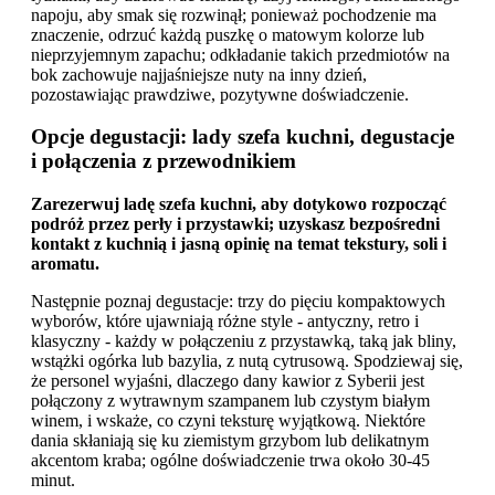
napoju, aby smak się rozwinął; ponieważ pochodzenie ma
znaczenie, odrzuć każdą puszkę o matowym kolorze lub
nieprzyjemnym zapachu; odkładanie takich przedmiotów na
bok zachowuje najjaśniejsze nuty na inny dzień,
pozostawiając prawdziwe, pozytywne doświadczenie.
Opcje degustacji: lady szefa kuchni, degustacje
i połączenia z przewodnikiem
Zarezerwuj ladę szefa kuchni, aby dotykowo rozpocząć
podróż przez perły i przystawki; uzyskasz bezpośredni
kontakt z kuchnią i jasną opinię na temat tekstury, soli i
aromatu.
Następnie poznaj degustacje: trzy do pięciu kompaktowych
wyborów, które ujawniają różne style - antyczny, retro i
klasyczny - każdy w połączeniu z przystawką, taką jak bliny,
wstążki ogórka lub bazylia, z nutą cytrusową. Spodziewaj się,
że personel wyjaśni, dlaczego dany kawior z Syberii jest
połączony z wytrawnym szampanem lub czystym białym
winem, i wskaże, co czyni teksturę wyjątkową. Niektóre
dania skłaniają się ku ziemistym grzybom lub delikatnym
akcentom kraba; ogólne doświadczenie trwa około 30-45
minut.