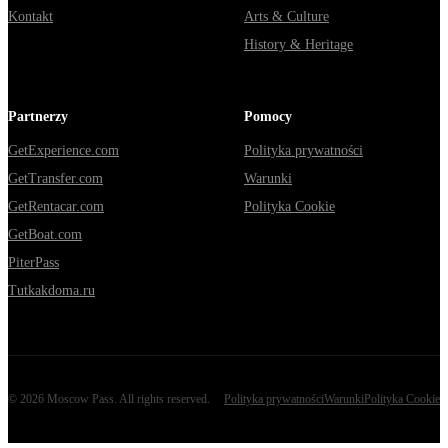
Kontakt
Arts & Culture
History & Heritage
Partnerzy
Pomocy
GetExperience.com
Polityka prywatności
GetTransfer.com
Warunki
GetRentacar.com
Polityka Cookie
GetBoat.com
PiterPass
Tutkakdoma.ru
©
2026
Moscow Pass
. All rights reserved.
Polityka prywatności
Warunki
Polityka Cookie