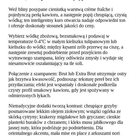
Weź bliny posypane cieniutką warstwą crème fraîche i
pojedynczą perłą kawioru, a następnie popij chrupiącą, czystą
wódką; ten inteligentny kurs otwarcia nadaje odpowiedni ton
i oferuje doskonały stosunek jakości do ceny.
Wybierz wódkę zbożową, bezsmakową i podawaj w
temperaturze 0-4°C w małym kieliszku tulipanowym lub
kieliszku do wódki; między kęsami zrób przerwę na ciszę, a
następnie zresetuj podniebienie przed przejściem do
wytrawnego szampana, który odświeża zmysły i wydaje się
niesamowicie oszałamiający na tle soli.
Połączenie z szampanem: Brut lub Extra Brut utrzymuje ostry
jak brzytwa kwasowość, podnosząc teksturę pereł bez ich
przytłaczania; efekt jest wspaniały i doskonale podkreśla
czysty profil smakowy kawioru, gdy jest spożywany w
odmierzonych łykach.
Nietradycyjne dodatki tworzą kontrast: chrupiące grzyby
posmarowane lekkim olejem ziołowym; wstążki ogórka ze
skórką cytryny; krakersy migdałowe lub gryczane; cienkie
plasterki buraków z chrzanem; i kleks musu jabłkowego dla
jasnej nuty, która podróżuje po podniebieniu. Dla
orientalnego akcentu, mała mise en place z arkuszami nori