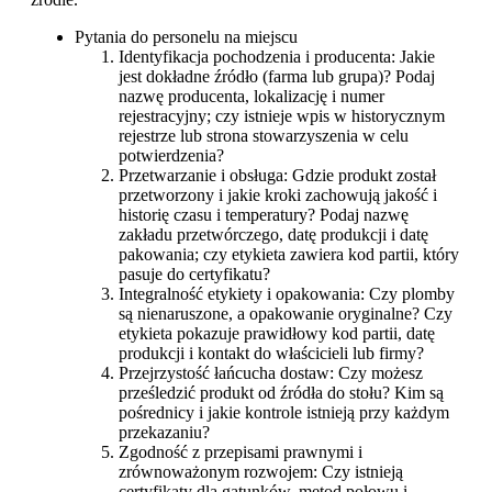
Pytania do personelu na miejscu
Identyfikacja pochodzenia i producenta: Jakie
jest dokładne źródło (farma lub grupa)? Podaj
nazwę producenta, lokalizację i numer
rejestracyjny; czy istnieje wpis w historycznym
rejestrze lub strona stowarzyszenia w celu
potwierdzenia?
Przetwarzanie i obsługa: Gdzie produkt został
przetworzony i jakie kroki zachowują jakość i
historię czasu i temperatury? Podaj nazwę
zakładu przetwórczego, datę produkcji i datę
pakowania; czy etykieta zawiera kod partii, który
pasuje do certyfikatu?
Integralność etykiety i opakowania: Czy plomby
są nienaruszone, a opakowanie oryginalne? Czy
etykieta pokazuje prawidłowy kod partii, datę
produkcji i kontakt do właścicieli lub firmy?
Przejrzystość łańcucha dostaw: Czy możesz
prześledzić produkt od źródła do stołu? Kim są
pośrednicy i jakie kontrole istnieją przy każdym
przekazaniu?
Zgodność z przepisami prawnymi i
zrównoważonym rozwojem: Czy istnieją
certyfikaty dla gatunków, metod połowu i