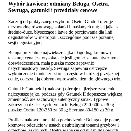
Wybór kawioru: odmiany Beluga, Osetra,
Sevruga, gatunki i przedziały cenowe
Zacznij od praktycznego wyboru: Osetra Grade I oferuje
niezawodną równowagę solanki i maślanych nut; jej jajka są
średnio-duże, błyszczące i łatwe do porcjowania dla linii
degustatorów w metropolii, szczególnie podczas porannej
sesji degustacyjnej.
Beluga prezentuje największe jajka i łagodną, kremową
teksturę; cena jest wysoka, ale jeśli gonisz za autentycznym
doświadczeniem, mała puszka może zapewnić
natychmiastowy nastrój. Sevruga zapewnia ostrzejsze
wykończenie i mniejsze ziarna, często w bardziej przyjaznej
cenie, co czyni ją dobrym wprowadzeniem do głównego trio.
Gatunki: Gatunek I (malossol) oferuje najlżejsze zasolenie i
najczystsze jajko, podczas gdy Gatunek II dopuszcza większą
zmienność, ale zachowuje autentyczny smak. Typowe
zakresy na dzisiejszych rynkach: Beluga 250-600 za 30 g
puszkę; Osetra 120-350 za 30 g; Sevruga 80-150 za 30 g.
Profile smakowe i notatki o pochodzeniu: Beluga daje pełne,
kremowe odczucie w ustach z subtelnymi tonami grzybów i
orzechów laskowych; Osetra waha się od nut migdałowych