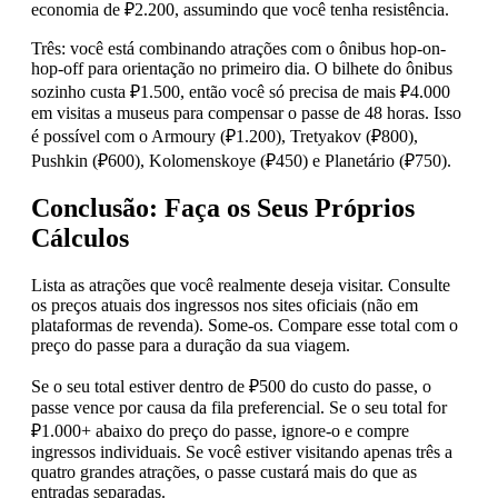
economia de ₽2.200, assumindo que você tenha resistência.
Três: você está combinando atrações com o ônibus hop-on-
hop-off para orientação no primeiro dia. O bilhete do ônibus
sozinho custa ₽1.500, então você só precisa de mais ₽4.000
em visitas a museus para compensar o passe de 48 horas. Isso
é possível com o Armoury (₽1.200), Tretyakov (₽800),
Pushkin (₽600), Kolomenskoye (₽450) e Planetário (₽750).
Conclusão: Faça os Seus Próprios
Cálculos
Lista as atrações que você realmente deseja visitar. Consulte
os preços atuais dos ingressos nos sites oficiais (não em
plataformas de revenda). Some-os. Compare esse total com o
preço do passe para a duração da sua viagem.
Se o seu total estiver dentro de ₽500 do custo do passe, o
passe vence por causa da fila preferencial. Se o seu total for
₽1.000+ abaixo do preço do passe, ignore-o e compre
ingressos individuais. Se você estiver visitando apenas três a
quatro grandes atrações, o passe custará mais do que as
entradas separadas.