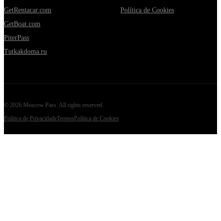
GetRentacar.com
Política de Cookies
GetBoat.com
PiterPass
Tutkakdoma.ru
©
2026
Moscow Pass
. All rights reserved.
Política de Privacidade
Termos
Política de Cookies