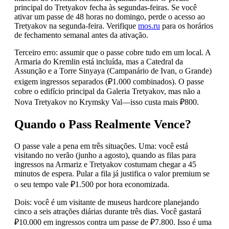
principal do Tretyakov fecha às segundas-feiras. Se você
ativar um passe de 48 horas no domingo, perde o acesso ao
Tretyakov na segunda-feira. Verifique
mos.ru
para os horários
de fechamento semanal antes da ativação.
Terceiro erro: assumir que o passe cobre tudo em um local. A
Armaria do Kremlin está incluída, mas a Catedral da
Assunção e a Torre Sinyaya (Campanário de Ivan, o Grande)
exigem ingressos separados (₽1.000 combinados). O passe
cobre o edifício principal da Galeria Tretyakov, mas não a
Nova Tretyakov no Krymsky Val—isso custa mais ₽800.
Quando o Pass Realmente Vence?
O passe vale a pena em três situações. Uma: você está
visitando no verão (junho a agosto), quando as filas para
ingressos na Armariz e Tretyakov costumam chegar a 45
minutos de espera. Pular a fila já justifica o valor premium se
o seu tempo vale ₽1.500 por hora economizada.
Dois: você é um visitante de museus hardcore planejando
cinco a seis atrações diárias durante três dias. Você gastará
₽10.000 em ingressos contra um passe de ₽7.800. Isso é uma