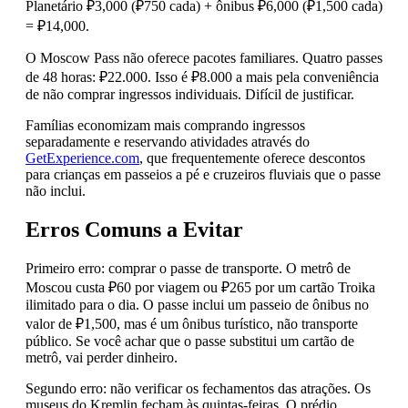
Planetário ₽3,000 (₽750 cada) + ônibus ₽6,000 (₽1,500 cada)
= ₽14,000.
O Moscow Pass não oferece pacotes familiares. Quatro passes
de 48 horas: ₽22.000. Isso é ₽8.000 a mais pela conveniência
de não comprar ingressos individuais. Difícil de justificar.
Famílias economizam mais comprando ingressos
separadamente e reservando atividades através do
GetExperience.com
, que frequentemente oferece descontos
para crianças em passeios a pé e cruzeiros fluviais que o passe
não inclui.
Erros Comuns a Evitar
Primeiro erro: comprar o passe de transporte. O metrô de
Moscou custa ₽60 por viagem ou ₽265 por um cartão Troika
ilimitado para o dia. O passe inclui um passeio de ônibus no
valor de ₽1,500, mas é um ônibus turístico, não transporte
público. Se você achar que o passe substitui um cartão de
metrô, vai perder dinheiro.
Segundo erro: não verificar os fechamentos das atrações. Os
museus do Kremlin fecham às quintas-feiras. O prédio