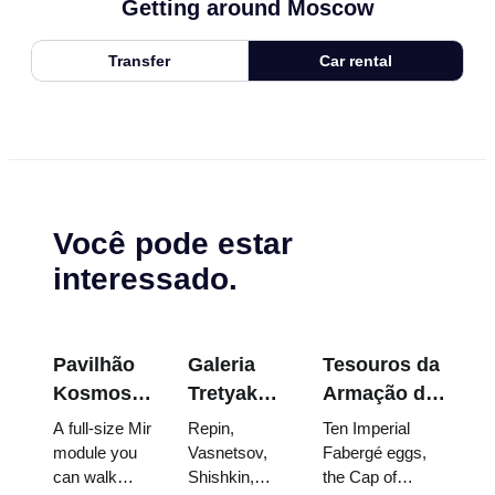
Getting around Moscow
Transfer
Car rental
Você pode estar
interessado.
Pavilhão
Galeria
Tesouros da
Kosmos
Tretyakov:
Armação do
na
As Obras-
Kremlin:
A full-size Mir
Repin,
Ten Imperial
VDNKh:
Primas
Ovos
module you
Vasnetsov,
Fabergé eggs,
can walk
Shishkin,
the Cap of
Dentro da
que Vale a
Fabergé,