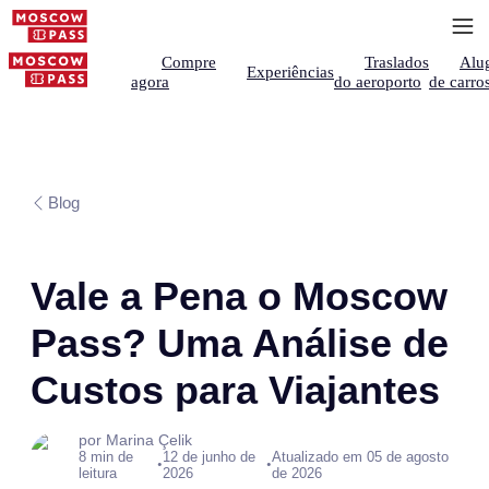
Compre
Traslados
Alu
Experiências
agora
do aeroporto
de carro
Blog
Vale a Pena o Moscow
Pass? Uma Análise de
Custos para Viajantes
por Marina Çelik
8 min de
12 de junho de
Atualizado em 05 de agosto
•
•
leitura
2026
de 2026