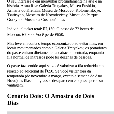
O seu interesse é em mergulhar profundamente na arte e na
história. A sua lista: Galeria Tretyakov, Museu Pushkin,
Armaria do Kremlin, Museu de Moscovo, Kolomenskoye,
Tsaritsyno, Mosteiro de Novodevichy, Museu do Parque
Gorky e o Museu da Cosmonáutica.
Individual ticket total: ₽7,150. O passe de 72 horas de
Moscou: ₽7,800. Você perde ₽650.
Mas leve em conta o tempo economizado ao evitar filas: em
locais movimentados como a Galeria Tretyakov, os portadores
do passe entram diretamente na catraca de entrada, enquanto a
fila normal de ingressos pode ter dezenas de pessoas.
O passe faz sentido aqui se você valorizar a fila reduzida em
relação ao adicional de ₽650. Se você visitar fora da
temporada (de novembro a março, exceto a semana de Ano
Novo), as filas de ingressos desaparecem e o passe perde sua
vantagem.
Cenário Dois: O Amostra de Dois
Dias