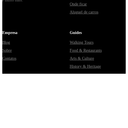
e muito mais.
Onde ficar
Aluguel de carros
Empresa
Guides
Blog
Walking Tours
Sobre
Food & Restaurants
Contatos
Arts & Culture
History & Heritage
Parceiros
Ajuda
GetExperience.com
Política de Privacidade
GetTransfer.com
Termos
GetRentacar.com
Política de Cookies
GetBoat.com