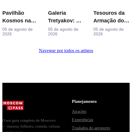
Pavilhão
Galeria
Tesouros da
Kosmos na
Tretyakov: As
Armação do
VDNKh:
Obras-Primas
Kremlin:
05 de agosto de
05 de agosto de
05 de agosto de
2026
2026
2026
Dentro da
que Vale a
Ovos
Maior
Pena Planejar
Fabergé,
Navegue por todos os artigos
Exposição
a Visita
Tronos e
Espacial da
Trajes de
Rússia
Coroação
Planejamento
Atrações
Experiências
O seu guia completo de Moscovo
— museus, bilhetes, comida, cultura
Traslados do aeroporto