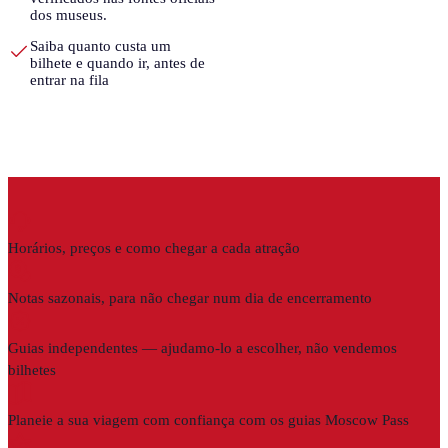
dos museus.
Saiba quanto custa um
bilhete e quando ir, antes de
entrar na fila
Horários, preços e como chegar a cada atração
Notas sazonais, para não chegar num dia de encerramento
Guias independentes — ajudamo-lo a escolher, não vendemos
bilhetes
Planeie a sua viagem com confiança com os guias Moscow Pass