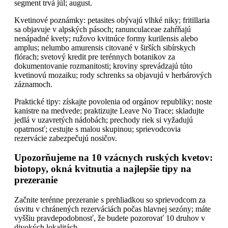
segment trvá júl; august.
Kvetinové poznámky: petasites obývajú vlhké niky; fritillaria
sa objavuje v alpských pásoch; ranunculaceae zahŕňajú
nenápadné kvety; ružovo kvitnúce formy kurilensis alebo
amplus; nelumbo amurensis citované v širších sibírskych
flórach; svetový kredit pre terénnych botanikov za
dokumentovanie rozmanitosti; kroviny sprevádzajú túto
kvetinovú mozaiku; rody schrenks sa objavujú v herbárových
záznamoch.
Praktické tipy: získajte povolenia od orgánov republiky; noste
kanistre na medvede; praktizujte Leave No Trace; skladujte
jedlá v uzavretých nádobách; prechody riek si vyžadujú
opatrnosť; cestujte s malou skupinou; sprievodcovia
rezervácie zabezpečujú nosičov.
Upozorňujeme na 10 vzácnych ruských kvetov:
biotopy, okná kvitnutia a najlepšie tipy na
prezeranie
Začnite terénne prezeranie s prehliadkou so sprievodcom za
úsvitu v chránených rezerváciách počas hlavnej sezóny; máte
vyššiu pravdepodobnosť, že budete pozorovať 10 druhov v
divokých lokalitách.