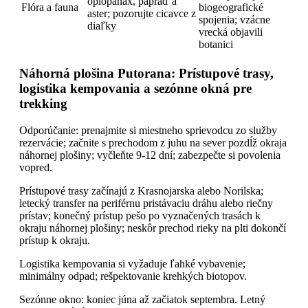
oplopanax, papraď a
Flóra a fauna
biogeografické
aster; pozorujte cicavce z
spojenia; vzácne
diaľky
vrecká objavili
botanici
Náhorná plošina Putorana: Prístupové trasy,
logistika kempovania a sezónne okná pre
trekking
Odporúčanie: prenajmite si miestneho sprievodcu zo služby
rezervácie; začnite s prechodom z juhu na sever pozdĺž okraja
náhornej plošiny; vyčleňte 9-12 dní; zabezpečte si povolenia
vopred.
Prístupové trasy začínajú z Krasnojarska alebo Norilska;
letecký transfer na periférnu pristávaciu dráhu alebo riečny
prístav; konečný prístup pešo po vyznačených trasách k
okraju náhornej plošiny; neskôr prechod rieky na plti dokončí
prístup k okraju.
Logistika kempovania si vyžaduje ľahké vybavenie;
minimálny odpad; rešpektovanie krehkých biotopov.
Sezónne okno: koniec júna až začiatok septembra. Letný