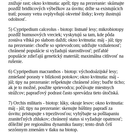
znižuje rast; okno kvitnutia: apríl; tipy na prezeranie: skúmajte
pozdĺž bridlicových výbežkov za úsvitu; držte sa existujúcich
tratí; posuny vetra ovplyvňujú okvetné lístky; kvety ilustrujú
odolnosť.
5) Cypripedium calceolus - biotop: listnaté lesy; mikrobiotopy
pozdĺž humusových vreciek; vyskytujú sa tam, kde pôda
zostáva vlhká po slabom daždi; okno kvitnutia: máj - júl; tipy
na prezeranie: choďte so sprievodcom; udržujte vzdialenosť;
chránené populácie si vyžadujú starostlivosť; priľahlé
populácie zdieľajú genetický materiál; maximálna citlivosť na
rušenie.
6) Cypripedium macranthos - biotop: východoázijské lesy;
zmiešané porasty v blízkosti potokov; okno kvitnutia: máj -
júl; tipy na prezeranie: rešpektujte chránené zóny; buďte ticho;
ak je to možné, použite sprievodcu; počúvajte miestnych
strážcov; papraďový podrast často sprevádza tieto útočiská.
7) Orchis militaris - biotop: lúky, okraje lesov; okno kvitnutia:
máj - júl; tipy na prezeranie: skenujte húštiny papradí za
úsvitu; pristupujte s trpezlivosťou; vyhýbajte sa pošliapaniu
zraniteľných zhlukov; chránený status si vyžaduje opatrnosť;
dôležité pre regionálnu dynamiku fauny; tento druh čelí
sezónnym zmenám v tlaku na biotop.