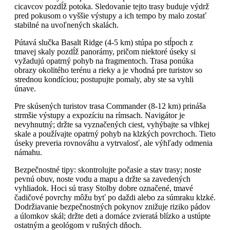
cicavcov pozdĺž potoka. Sledovanie tejto trasy buduje výdrž
pred pokusom o vyššie výstupy a ich tempo by malo zostať
stabilné na uvoľnených skalách.
Pútavá slučka Basalt Ridge (4-5 km) stúpa po stĺpoch z
tmavej skaly pozdĺž panorámy, pričom niektoré úseky si
vyžadujú opatrný pohyb na fragmentoch. Trasa ponúka
obrazy okolitého terénu a rieky a je vhodná pre turistov so
strednou kondíciou; postupujte pomaly, aby ste sa vyhli
únave.
Pre skúsených turistov trasa Commander (8-12 km) prináša
strmšie výstupy a expozíciu na rímsach. Navigátor je
nevyhnutný; držte sa vyznačených ciest, vyhýbajte sa vlhkej
skale a používajte opatrný pohyb na klzkých povrchoch. Tieto
úseky preveria rovnováhu a vytrvalosť, ale výhľady odmenia
námahu.
Bezpečnostné tipy: skontrolujte počasie a stav trasy; noste
pevnú obuv, noste vodu a mapu a držte sa zavedených
vyhliadok. Hoci sú trasy Stolby dobre označené, tmavé
čadičové povrchy môžu byť po daždi alebo za súmraku klzké.
Dodržiavanie bezpečnostných pokynov znižuje riziko pádov
a úlomkov skál; držte deti a domáce zvieratá blízko a ustúpte
ostatným a geológom v rušných dňoch.