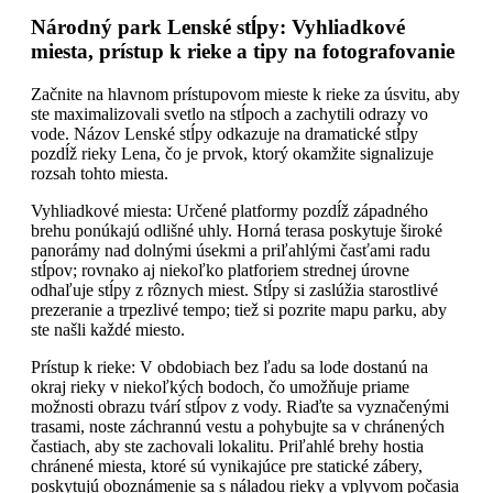
Národný park Lenské stĺpy: Vyhliadkové
miesta, prístup k rieke a tipy na fotografovanie
Začnite na hlavnom prístupovom mieste k rieke za úsvitu, aby
ste maximalizovali svetlo na stĺpoch a zachytili odrazy vo
vode. Názov Lenské stĺpy odkazuje na dramatické stĺpy
pozdĺž rieky Lena, čo je prvok, ktorý okamžite signalizuje
rozsah tohto miesta.
Vyhliadkové miesta: Určené platformy pozdĺž západného
brehu ponúkajú odlišné uhly. Horná terasa poskytuje široké
panorámy nad dolnými úsekmi a priľahlými časťami radu
stĺpov; rovnako aj niekoľko platforiem strednej úrovne
odhaľuje stĺpy z rôznych miest. Stĺpy si zaslúžia starostlivé
prezeranie a trpezlivé tempo; tiež si pozrite mapu parku, aby
ste našli každé miesto.
Prístup k rieke: V obdobiach bez ľadu sa lode dostanú na
okraj rieky v niekoľkých bodoch, čo umožňuje priame
možnosti obrazu tvárí stĺpov z vody. Riaďte sa vyznačenými
trasami, noste záchrannú vestu a pohybujte sa v chránených
častiach, aby ste zachovali lokalitu. Priľahlé brehy hostia
chránené miesta, ktoré sú vynikajúce pre statické zábery,
poskytujú oboznámenie sa s náladou rieky a vplyvom počasia