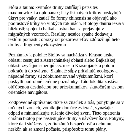
Flóra a fauna: kvitnúce druhy zahŕňajú petasites
maximowiczii a oplopanax; listy listnatých kríkov poskytujú
úkryt pre vtáky, zatiaľ čo formy chinensis sa objavujú ako
podrastové kríky vo vlhkých roklinách. Biotopy dauria ležia v
blízkosti; spojenia baikal a astrakhan sa prejavujú v
migračných vzorcoch. Rastliny nesúce spathe dodávajú
textúru podrastu; obrazy od pozorovateľov zdôrazňujú tieto
druhy a fragmenty ekosystému.
Poznámky k polohe: Stolby sa nachádza v Krasnojarskej
oblasti; cestujúci z Astrachánskej oblasti alebo Bajkalskej
oblasti zvyčajne smerujú cez mesto Krasnojarsk a potom
pokračujú do svätyne. Skalnaté stĺpy priťahujú geológov a
nápadné formy sú zdokumentované výskumníkmi, ktorí
poskytli podrobné terénne poznámky. Táto lokalita zostáva
obľúbenou destináciou pre prieskumníkov, skutočným testom
orientácie navigátora.
Zodpovedné správanie: držte sa značiek a trás, pohybujte sa v
určených zónach, vodítkujte domáce zvieratá, vynášajte
odpad a minimalizujte rušenie divokej zveri. Tieto opatrenia
chránia biotop pre nasledujúce druhy a návštevníkov. Pokyny,
ktoré dali strážcovia, zdôrazňujú bezpečnosť a ochranu;
neskôr, ak sa zmení počasie, prispôsobte tomu plány.