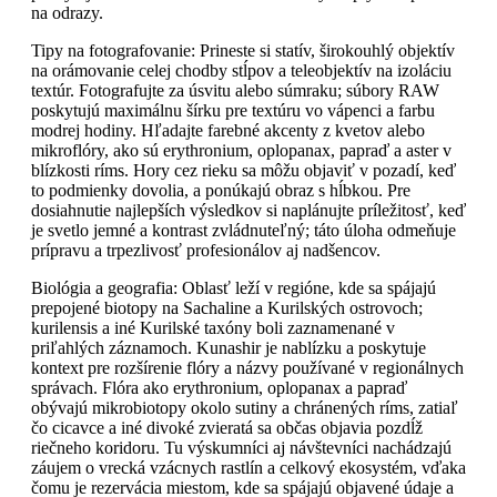
na odrazy.
Tipy na fotografovanie: Prineste si statív, širokouhlý objektív
na orámovanie celej chodby stĺpov a teleobjektív na izoláciu
textúr. Fotografujte za úsvitu alebo súmraku; súbory RAW
poskytujú maximálnu šírku pre textúru vo vápenci a farbu
modrej hodiny. Hľadajte farebné akcenty z kvetov alebo
mikroflóry, ako sú erythronium, oplopanax, papraď a aster v
blízkosti ríms. Hory cez rieku sa môžu objaviť v pozadí, keď
to podmienky dovolia, a ponúkajú obraz s hĺbkou. Pre
dosiahnutie najlepších výsledkov si naplánujte príležitosť, keď
je svetlo jemné a kontrast zvládnuteľný; táto úloha odmeňuje
prípravu a trpezlivosť profesionálov aj nadšencov.
Biológia a geografia: Oblasť leží v regióne, kde sa spájajú
prepojené biotopy na Sachaline a Kurilských ostrovoch;
kurilensis a iné Kurilské taxóny boli zaznamenané v
priľahlých záznamoch. Kunashir je nablízku a poskytuje
kontext pre rozšírenie flóry a názvy používané v regionálnych
správach. Flóra ako erythronium, oplopanax a papraď
obývajú mikrobiotopy okolo sutiny a chránených ríms, zatiaľ
čo cicavce a iné divoké zvieratá sa občas objavia pozdĺž
riečneho koridoru. Tu výskumníci aj návštevníci nachádzajú
záujem o vrecká vzácnych rastlín a celkový ekosystém, vďaka
čomu je rezervácia miestom, kde sa spájajú objavené údaje a