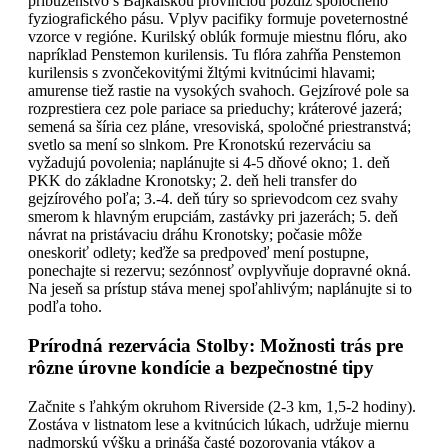
príbuzenstvo s Bajkalskou provinciou pozdĺž spoločného
fyziografického pásu. Vplyv pacifiky formuje poveternostné
vzorce v regióne. Kurilský oblúk formuje miestnu flóru, ako
napríklad Penstemon kurilensis. Tu flóra zahŕňa Penstemon
kurilensis s zvončekovitými žltými kvitnúcimi hlavami;
amurense tiež rastie na vysokých svahoch. Gejzírové pole sa
rozprestiera cez pole pariace sa prieduchy; kráterové jazerá;
semená sa šíria cez pláne, vresoviská, spoločné priestranstvá;
svetlo sa mení so slnkom. Pre Kronotskú rezerváciu sa
vyžadujú povolenia; naplánujte si 4-5 dňové okno; 1. deň
PKK do základne Kronotsky; 2. deň heli transfer do
gejzírového poľa; 3.-4. deň túry so sprievodcom cez svahy
smerom k hlavným erupciám, zastávky pri jazerách; 5. deň
návrat na pristávaciu dráhu Kronotsky; počasie môže
oneskoriť odlety; keďže sa predpoveď mení postupne,
ponechajte si rezervu; sezónnosť ovplyvňuje dopravné okná.
Na jeseň sa prístup stáva menej spoľahlivým; naplánujte si to
podľa toho.
Prírodná rezervácia Stolby: Možnosti trás pre
rôzne úrovne kondície a bezpečnostné tipy
Začnite s ľahkým okruhom Riverside (2-3 km, 1,5-2 hodiny).
Zostáva v listnatom lese a kvitnúcich lúkach, udržuje miernu
nadmorskú výšku a prináša časté pozorovania vtákov a