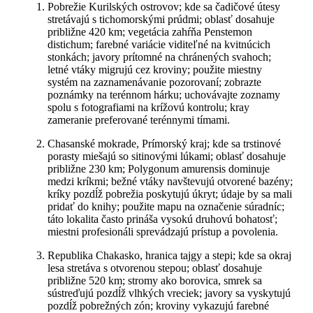
Pobrežie Kurilských ostrovov; kde sa čadičové útesy
stretávajú s tichomorskými prúdmi; oblasť dosahuje
približne 420 km; vegetácia zahŕňa Penstemon
distichum; farebné variácie viditeľné na kvitnúcich
stonkách; javory prítomné na chránených svahoch;
letné vtáky migrujú cez kroviny; použite miestny
systém na zaznamenávanie pozorovaní; zobrazte
poznámky na terénnom hárku; uchovávajte zoznamy
spolu s fotografiami na krížovú kontrolu; kray
zameranie preferované terénnymi tímami.
Chasanské mokrade, Prímorský kraj; kde sa trstinové
porasty miešajú so sitinovými lúkami; oblasť dosahuje
približne 230 km; Polygonum amurensis dominuje
medzi kríkmi; bežné vtáky navštevujú otvorené bazény;
kríky pozdĺž pobrežia poskytujú úkryt; údaje by sa mali
pridať do knihy; použite mapu na označenie súradníc;
táto lokalita často prináša vysokú druhovú bohatosť;
miestni profesionáli sprevádzajú prístup a povolenia.
Republika Chakasko, hranica tajgy a stepi; kde sa okraj
lesa stretáva s otvorenou stepou; oblasť dosahuje
približne 520 km; stromy ako borovica, smrek sa
sústreďujú pozdĺž vlhkých vreciek; javory sa vyskytujú
pozdĺž pobrežných zón; kroviny vykazujú farebné