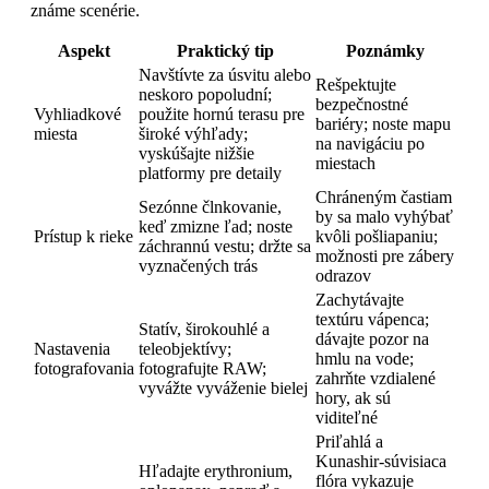
známe scenérie.
Aspekt
Praktický tip
Poznámky
Navštívte za úsvitu alebo
Rešpektujte
neskoro popoludní;
bezpečnostné
Vyhliadkové
použite hornú terasu pre
bariéry; noste mapu
miesta
široké výhľady;
na navigáciu po
vyskúšajte nižšie
miestach
platformy pre detaily
Chráneným častiam
Sezónne člnkovanie,
by sa malo vyhýbať
keď zmizne ľad; noste
Prístup k rieke
kvôli pošliapaniu;
záchrannú vestu; držte sa
možnosti pre zábery
vyznačených trás
odrazov
Zachytávajte
textúru vápenca;
Statív, širokouhlé a
dávajte pozor na
Nastavenia
teleobjektívy;
hmlu na vode;
fotografovania
fotografujte RAW;
zahrňte vzdialené
vyvážte vyváženie bielej
hory, ak sú
viditeľné
Priľahlá a
Kunashir-súvisiaca
Hľadajte erythronium,
flóra vykazuje