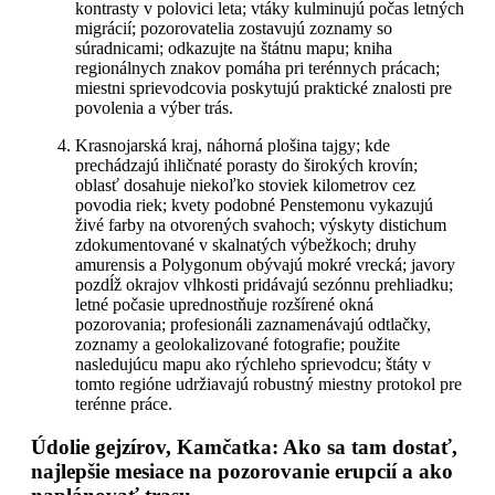
kontrasty v polovici leta; vtáky kulminujú počas letných
migrácií; pozorovatelia zostavujú zoznamy so
súradnicami; odkazujte na štátnu mapu; kniha
regionálnych znakov pomáha pri terénnych prácach;
miestni sprievodcovia poskytujú praktické znalosti pre
povolenia a výber trás.
Krasnojarská kraj, náhorná plošina tajgy; kde
prechádzajú ihličnaté porasty do širokých krovín;
oblasť dosahuje niekoľko stoviek kilometrov cez
povodia riek; kvety podobné Penstemonu vykazujú
živé farby na otvorených svahoch; výskyty distichum
zdokumentované v skalnatých výbežkoch; druhy
amurensis a Polygonum obývajú mokré vrecká; javory
pozdĺž okrajov vlhkosti pridávajú sezónnu prehliadku;
letné počasie uprednostňuje rozšírené okná
pozorovania; profesionáli zaznamenávajú odtlačky,
zoznamy a geolokalizované fotografie; použite
nasledujúcu mapu ako rýchleho sprievodcu; štáty v
tomto regióne udržiavajú robustný miestny protokol pre
terénne práce.
Údolie gejzírov, Kamčatka: Ako sa tam dostať,
najlepšie mesiace na pozorovanie erupcií a ako