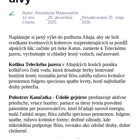
Autor: Anastasia Maisuradze
12 min
28. decembra
Aktualizované 25. mája
•
•
čítania
2025
2026
Naplánujte si jarný výlet do podhoria Altaja, aby ste boli
svedkami kvetinových kobercov rozprestierajúcich sa pozdĺž
alpských lúk; začnite pri rieke Katun, zamierte k Teleckému
jazeru, vychutnajte si chladný lesný vzduch, načasované.
Kotlina Teleckého jazera
v Altajských horách ponúka
krištáľovo čistú vodu, ktorá dosahuje brehy lemované
hustými lesmi; rozsiahla
jarná
flóra zahŕňa ružovo kvitnúce
penstemon fulgens speciosus spathe kvety, hostí najbohatšie
druhy pobrežia.
Polostrov Kamčatka - Údolie gejzírov
predstavuje aktívne
prieduchy, vriace bazény; pariace sa útesy tvoria posvätnú
panorámu pre pozorovateľov, ktorí hľadajú surovú energiu,
malú ľudskú stopu; flóra zahŕňa speciosus penstemon, fulgens
spathe, ružovo kvitnúce formy; drobné záhrady, kde
mikroklíma podporuje flóru, rovnako ako odolné druhy, dobre
chránené.