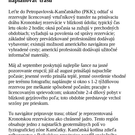
naplánovať trasu
Leťte do Petropavlovsk-Kamčatského (PKK); odtiaľ si
rezervujte licencovaný vrtuľníkový transfer na pristávaciu
dráhu Kronotskej rezervácie v blízkosti údolia; typický čas
letu okolo 2 hodín; okná počasia sa zužujú v prechodných
obdobiach; vyžadujú sa povolenia od správy rezervácie;
základné tábory prevádzkované profesionálmi dodávajú
vybavenie; existujú možnosti amerického navigátora pre
vyhradené cesty; americkí profesionáli dodávajú užitočné
informačné materiály.
Máj až september poskytujú najlepšie šance na jasné
pozorovanie erupcií; júl až august prinášajú najsuchšie
počasie; jesenné svetlo prináša teplé, jemné osvetlenie vhodné
pre terénnu fotografiu; naplánujte si okno s 1-2 týždňovou
rezervou pre meškanie spôsobené počasím; pracujte s
licencovaným sprievodcom; uskutočnite 2-4 dňový pobyt v
blízkosti gejzírového poľa; toto obdobie predstavuje vrchol
sezóny pre prieskum.
Tu navigátor pripravuje trasu; oblasť je reprezentovaná
Kronotskou rezerváciou ako chránené jadro. Tento región
obsahuje jedno z najstarších geotermálnych polí vo
fyziografickej zóne Kamčatky. Kamčatská kotlina zdieľa