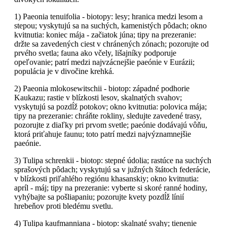
1) Paeonia tenuifolia - biotopy: lesy; hranica medzi lesom a
stepou; vyskytujú sa na suchých, kamenistých pôdach; okno
kvitnutia: koniec mája - začiatok júna; tipy na prezeranie:
držte sa zavedených ciest v chránených zónach; pozorujte od
prvého svetla; fauna ako včely, lišajníky podporuje
opeľovanie; patrí medzi najvzácnejšie paeónie v Eurázii;
populácia je v divočine krehká.
2) Paeonia mlokosewitschii - biotop: západné podhorie
Kaukazu; rastie v blízkosti lesov, skalnatých svahov;
vyskytujú sa pozdĺž potokov; okno kvitnutia: polovica mája;
tipy na prezeranie: chráňte rokliny, sledujte zavedené trasy,
pozorujte z diaľky pri prvom svetle; paeónie dodávajú vôňu,
ktorá priťahuje faunu; toto patrí medzi najvýznamnejšie
paeónie.
3) Tulipa schrenkii - biotop: stepné údolia; rastúce na suchých
sprašových pôdach; vyskytujú sa v južných štátoch federácie,
v blízkosti priľahlého regiónu khasanskiy; okno kvitnutia:
apríl - máj; tipy na prezeranie: vyberte si skoré ranné hodiny,
vyhýbajte sa pošliapaniu; pozorujte kvety pozdĺž línií
hrebeňov proti bledému svetlu.
4) Tulipa kaufmanniana - biotop: skalnaté svahy; tienenie