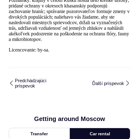
Poznámky: krajiny v celom Rusku hostia tieto krehké taxóny;
pridané ochrany v okresoch khasanskiy podporujú
zachovanie hraníc; správanie pozorovateľov formuje zmeny v
divokých populáciách; naliehavo vás žiadame, aby ste
nasledovali miestnych sprievodcov, držali sa vyznačených
trás, udržiavali vzdialenosť od jemných zhlukov a nahlásili
akékoľvek podozrenie na poškodenie na ochranu flóry, fauny
a mikrobiotopov.
Licencovanie: by-sa.
Predchádzajúci
Ďalší príspevok
príspevok
Getting around Moscow
Transfer
Car rental