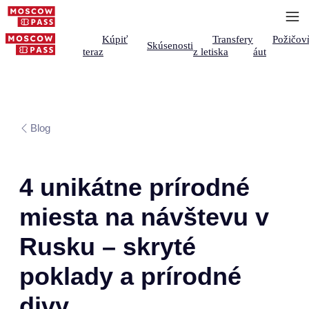
Kúpiť
Transfery
Požičov
Skúsenosti
teraz
z letiska
áut
Blog
4 unikátne prírodné
miesta na návštevu v
Rusku – skryté
poklady a prírodné
divy