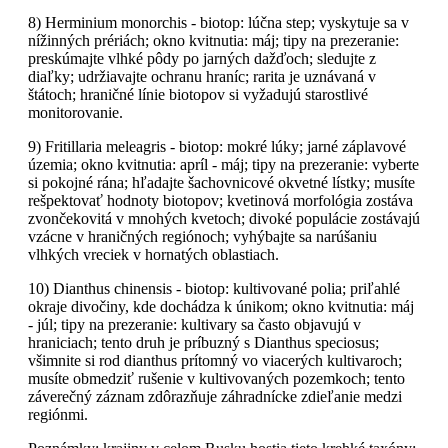
8) Herminium monorchis - biotop: lúčna step; vyskytuje sa v
nížinných prériách; okno kvitnutia: máj; tipy na prezeranie:
preskúmajte vlhké pôdy po jarných dažďoch; sledujte z
diaľky; udržiavajte ochranu hraníc; rarita je uznávaná v
štátoch; hraničné línie biotopov si vyžadujú starostlivé
monitorovanie.
9) Fritillaria meleagris - biotop: mokré lúky; jarné záplavové
územia; okno kvitnutia: apríl - máj; tipy na prezeranie: vyberte
si pokojné rána; hľadajte šachovnicové okvetné lístky; musíte
rešpektovať hodnoty biotopov; kvetinová morfológia zostáva
zvončekovitá v mnohých kvetoch; divoké populácie zostávajú
vzácne v hraničných regiónoch; vyhýbajte sa narúšaniu
vlhkých vreciek v hornatých oblastiach.
10) Dianthus chinensis - biotop: kultivované polia; priľahlé
okraje divočiny, kde dochádza k únikom; okno kvitnutia: máj
- júl; tipy na prezeranie: kultivary sa často objavujú v
hraniciach; tento druh je príbuzný s Dianthus speciosus;
všimnite si rod dianthus prítomný vo viacerých kultivaroch;
musíte obmedziť rušenie v kultivovaných pozemkoch; tento
záverečný záznam zdôrazňuje záhradnícke zdieľanie medzi
regiónmi.