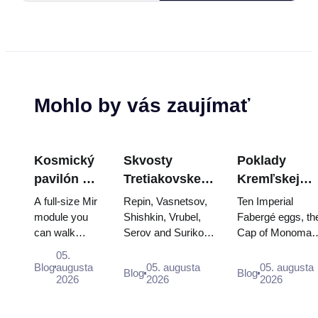
Mohlo by vás zaujímať
Kosmický
Skvosty
Poklady
pavilón na
Tretiakovskej
Kremľskej
VDNKh:
galérie:
zbrojnice:
A full-size Mir
Repin, Vasnetsov,
Ten Imperial
Najväčšia
Obrazy, ktoré
Fabergého
module you
Shishkin, Vrubel,
Fabergé eggs, th
can walk
Serov and Surikov
Cap of Monomak
vesmírna
stoja za
vajcia, tróny 
through, the
— the works that
the double throne
výstava v
plánovanie
korunovačné
05.
Energia–
stop people, where
of two boy tsars
Blog
augusta
05. augusta
05. augusta
Rusku
rúcha
Blog
Blog
Buran model,
2026
they hang, and why
2026
and the coronatio
2026
scorched
booking the...
dress of
descent
Catherine...