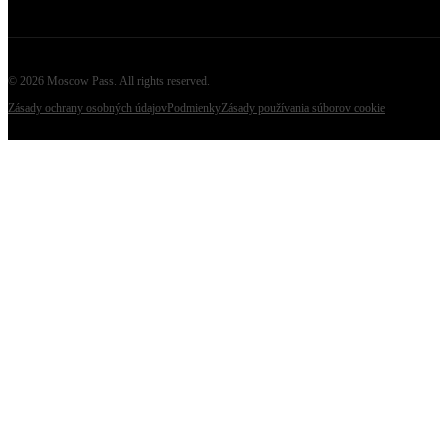
©
2026
Moscow Pass
. All rights reserved.
Zásady ochrany osobných údajov
Podmienky
Zásady používania súborov cookie