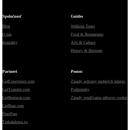
Spoločnosť
Guides
Blog
Walking Tours
O nás
Food & Restaurants
Kontakty
Arts & Culture
History & Heritage
Partneri
Pomoc
GetExperience.com
Zásady ochrany osobných údajov
GetTransfer.com
Podmienky
GetRentacar.com
Zásady používania súborov cookie
GetBoat.com
PiterPass
Tutkakdoma.ru