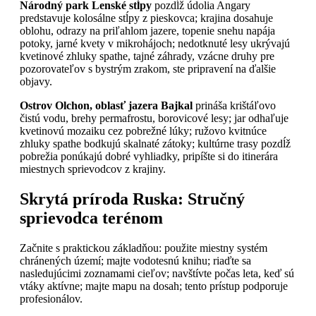
Národný park Lenské stĺpy
pozdĺž údolia Angary
predstavuje kolosálne stĺpy z pieskovca; krajina dosahuje
oblohu, odrazy na priľahlom jazere, topenie snehu napája
potoky, jarné kvety v mikrohájoch; nedotknuté lesy ukrývajú
kvetinové zhluky spathe, tajné záhrady, vzácne druhy pre
pozorovateľov s bystrým zrakom, ste pripravení na ďalšie
objavy.
Ostrov Olchon, oblasť jazera Bajkal
prináša krištáľovo
čistú vodu, brehy permafrostu, borovicové lesy; jar odhaľuje
kvetinovú mozaiku cez pobrežné lúky; ružovo kvitnúce
zhluky spathe bodkujú skalnaté zátoky; kultúrne trasy pozdĺž
pobrežia ponúkajú dobré vyhliadky, pripíšte si do itinerára
miestnych sprievodcov z krajiny.
Skrytá príroda Ruska: Stručný
sprievodca terénom
Začnite s praktickou základňou: použite miestny systém
chránených území; majte vodotesnú knihu; riaďte sa
nasledujúcimi zoznamami cieľov; navštívte počas leta, keď sú
vtáky aktívne; majte mapu na dosah; tento prístup podporuje
profesionálov.