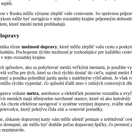
teplôt.
vou v Rusku môžu výrazne zlepšiť vaše cestovanie. So správnou prípra
kom môže byť navigácia v tejto rozsiahlej krajine príjemným dobrodr
om, ktoré mnohí turisti prehliadajú.
 dopravy
onúka rôzne
možnosti dopravy
, ktoré môžu zlepšiť vašu cestu a poskyt
u kultúru. Pochopenie týchto možností je rozhodujúce pre každého cesto
v tejto rozsiahlej krajine.
ích spôsobov, ako sa pohybovať medzi veľkými mestami, je použitie v
kvelá voľba pre tých, ktorí sa chcú rýchlo dostať do cieľa, najmä medzi
jemný a ponúka pohodlnú jazdu spolu s malebným výhľadom. Je však r
a môžu rýchlo vypredať, čo spôsobí ďalší stres v rušných cestovných dň
oprava vrátane
metra
, autobusov a električiek pomerne rozsiahla a zvy
ch mestách majú dômyselne navrhnuté stanice, ktoré sú ako
katedrály
Ak chcete efektívne navigovať v systéme verejnej dopravy, zvážte stiah
prievodcu, ktorý pokrýva čísla zón a cestovné poriadky.
ie, získanie dopravnej karty vám môže ušetriť peniaze a zefektívniť ce
ko dostupné, ale môžu byť drahšie počas dopravnej špičky, čo premení 
 nepripravíte.