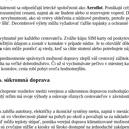
dialenosti sa odporúčajú letecké spoločnosti ako
Aeroflot
. Ponúkajú cel
rozumnými cenami, najmä ak ste študent alebo si rezervujete vopred. D
 nevyhnutnosti, ako sú vrstvy oblečenia a núdzové predmety, pretože p
y líšiť. Decembrové výlety môžu vyžadovať ťažšie topánky a ochranné 
evyhnutné pre každého cestovateľa. Zvážte kúpu SIM karty od poskyt
ležitým údajom a zostali v kontakte v prípade núdze. Je to obzvlášť dôle
a
vám môže pomôcť aj vtedy, keď sa cítite stratení alebo potrebujete náj
ednostnenie správnych možností dopravy zlepší váš cestovný zážitok 
a na veľké dobrodružstvo. Či už si vychutnávate pečivo v miestnej kav
kostolov, cesta robí pobyt oveľa hodnotnejším.
s. súkromná doprava
ochopenie rozdielov medzi verejnou a súkromnou dopravou rozhodujúce
ždý režim má svoje výhody a oslovuje rôznych cestovateľov v závislosti
 zahŕňa autobusy, električky a ikonické systémy metra, najmä v mest
y sú vo všeobecnosti platné na pohyb po okolí a považujú sa za náklad
ď môžu teploty stúpať, ponúka verejná doprava klimatizované možnosti
 sú zvyčajne nižšie a kiosky sú široko dostupné na jednoduché zakúpeni