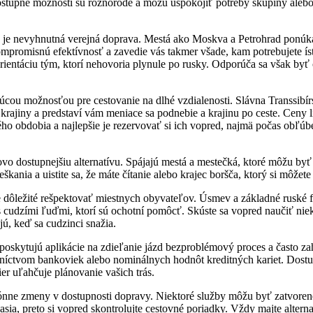
tupné možnosti sú rôznorodé a môžu uspokojiť potreby skupiny alebo
 je nevyhnutná verejná doprava. Mestá ako Moskva a Petrohrad ponúka
ompromisnú efektívnosť a zavedie vás takmer všade, kam potrebujete ís
orientáciu tým, ktorí nehovoria plynule po rusky. Odporúča sa však byť 
úcou možnosťou pre cestovanie na dlhé vzdialenosti. Slávna Transsibír
krajiny a predstaví vám meniace sa podnebie a krajinu po ceste. Ceny 
čného obdobia a najlepšie je rezervovať si ich vopred, najmä počas obľ
o dostupnejšiu alternatívu. Spájajú mestá a mestečká, ktoré môžu by
škania a uistite sa, že máte čítanie alebo krajec boršča, ktorý si môžet
e dôležité rešpektovať miestnych obyvateľov. Úsmev a základné ruské 
cudzími ľuďmi, ktorí sú ochotní pomôcť. Skúste sa vopred naučiť nie
jú, keď sa cudzinci snažia.
 poskytujú aplikácie na zdieľanie jázd bezproblémový proces a často z
dníctvom bankoviek alebo nominálnych hodnôt kreditných kariet. Dost
ier uľahčuje plánovanie vašich trás.
ónne zmeny v dostupnosti dopravy. Niektoré služby môžu byť zatvore
sia, preto si vopred skontrolujte cestovné poriadky. Vždy majte altern