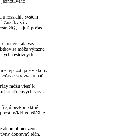
 jednotlivého
jú rozsiahly systém
ť. Značky sú v
ostražitý, najmä počas
ska magistrála vás
lístkov sa môžu výrazne
úbených cestovných
ť menej dostupné vlakom.
e počas cesty vychutnať.
frázy môžu viesť k
koľko kľúčových slov -
ahŕňajú bezkontaktné
upnosť Wi-Fi vo väčšine
né alebo obmedzené
atívny dopravný plán,