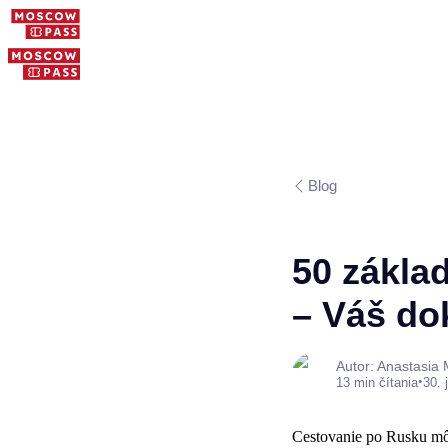
Blog
50 zákla
– Váš do
Autor: Anastasia
•
13 min čítania
30. 
Cestovanie po Rusku môž