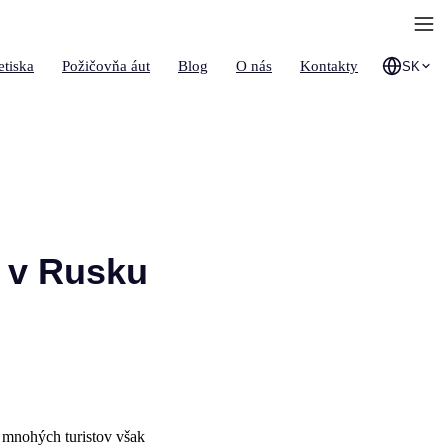
etiska
Požičovňa áut
Blog
O nás
Kontakty
SK
e v Rusku
e mnohých turistov však