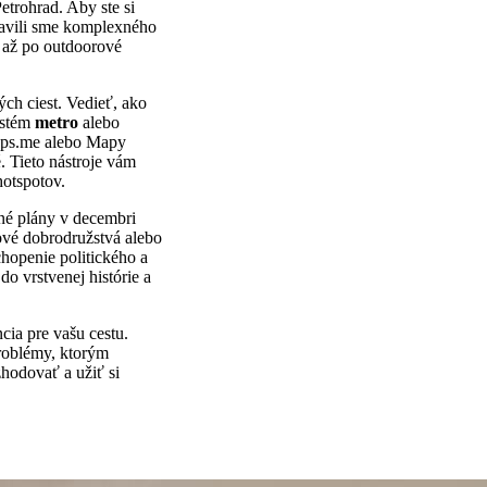
etrohrad. Aby ste si
ostavili sme komplexného
y až po outdoorové
ch ciest. Vedieť, ako
ystém
metro
alebo
Maps.me alebo Mapy
é. Tieto nástroje vám
otspotov.
vné plány v decembri
ové dobrodružstvá alebo
hopenie politického a
do vrstvenej histórie a
cia pre vašu cestu.
problémy, ktorým
zhodovať a užiť si