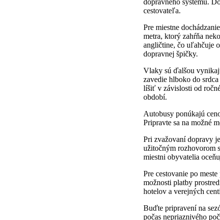
dopravného systému. Dos
cestovateľa.
Pre miestne dochádzanie
metra, ktorý zahŕňa nek
angličtine, čo uľahčuje 
dopravnej špičky.
Vlaky sú ďalšou vynikaj
zavedie hlboko do srdca 
líšiť v závislosti od ro
období.
Autobusy ponúkajú cenov
Pripravte sa na možné me
Pri zvažovaní dopravy j
užitočným rozhovorom s 
miestni obyvatelia oceňu
Pre cestovanie po meste
možnosti platby prostre
hotelov a verejných cent
Buďte pripravení na sez
počas nepriaznivého poča