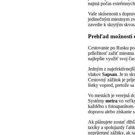
najmä počas extrémnych 
Vaše skúsenosti s dopra
jedinečným miestnym zvy
zavedie k skrytým skvost
Prehľad možností
Cestovanie po Rusku p
príležitosť zažiť miestn
najlepšie využiť svoj čas 
Jedným z najefektívnejš
vlakov
Sapsan
. Je to s
Cestovný zážitok je prí
lístky vopred, pretože s
Vo mestách je verejná d
Systémy
metra
vo veľký
každého s fotoaparátom. 
dopravu alebo získanie s
Ak plánujete zostať dlhš
taxíky a spolujazdy ľah
nepríjemné zážitky, ak sa