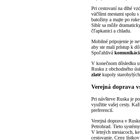
Pri cestovaní na dlhé vz
väčšími mestami spolu s 
batožiny a majte po ruke
Sibír sa môže dramatick
čľapkanici a chladu.
Mobilné pripojenie je n
aby ste mali prístup k dô
Spoľahlivá
komunikáci
V konečnom dôsledku upr
Rusku z obchodného úsili
zlaté
kupoly starobylých 
Verejná doprava v
Pri návšteve Ruska je p
využitie vašej cesty. Ka
preferencií.
Verejná doprava v Rusku
Petrohrad. Tieto systém
V letných mesiacoch, ke
cestovanie. Ceny lístkov