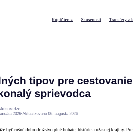
Kúpiť teraz
Skúsenosti
Transfery z l
dných tipov pre cestovani
konalý sprievodca
 Maisuradze
•
januára 2026
Aktualizované 06. augusta 2026
e byť rušné dobrodružstvo plné bohatej histórie a úžasnej krajiny. Pr