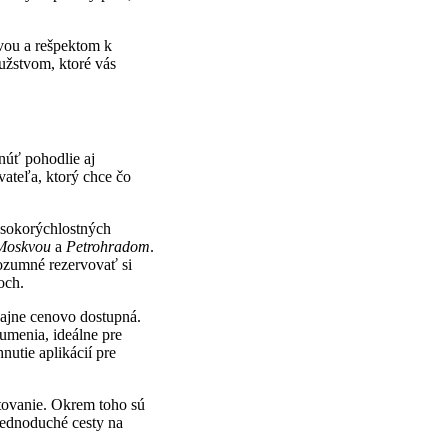
vou a rešpektom k
užstvom, ktoré vás
núť pohodlie aj
vateľa, ktorý chce čo
ysokorýchlostných
Moskvou
a
Petrohradom
.
ozumné rezervovať si
och.
čajne cenovo dostupná.
umenia, ideálne pre
nutie aplikácií pre
stovanie. Okrem toho sú
jednoduché cesty na