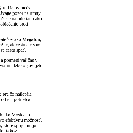
ý rad letov medzi
ávajte pozor na limity
očasie na miestach ako
oblečenie proti
ovateľov ako
Megafon
,
žité, ak cestujete sami.
sť cestu späť.
a premení váš čas v
iarni alebo objavujete
 pre čo najlepšie
 od ich potrieb a
ách ako Moskva a
ovo efektívnu možnosť.
, ktoré spríjemňujú
e lístkov.