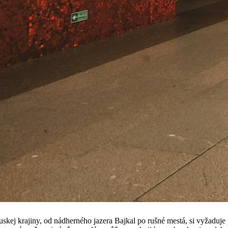
uskej krajiny, od nádherného jazera Bajkal po rušné mestá, si vyžaduje