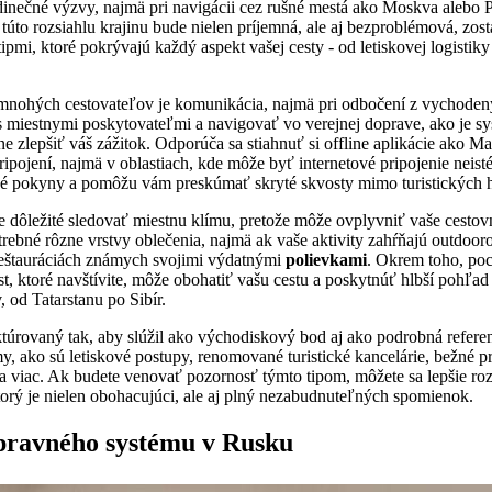
inečné výzvy, najmä pri navigácii cez rušné mestá ako Moskva alebo P
ez túto rozsiahlu krajinu bude nielen príjemná, ale aj bezproblémová, z
tipmi, ktoré pokrývajú každý aspekt vašej cesty - od letiskovej logistik
nohých cestovateľov je komunikácia, najmä pri odbočení z vychodený
 miestnymi poskytovateľmi a navigovať vo verejnej doprave, ako je s
ne zlepšiť váš zážitok. Odporúča sa stiahnuť si offline aplikácie ako 
ripojení, najmä v oblastiach, kde môže byť internetové pripojenie neist
é pokyny a pomôžu vám preskúmať skryté skvosty mimo turistických h
je dôležité sledovať miestnu klímu, pretože môže ovplyvniť vaše cesto
rebné rôzne vrstvy oblečenia, najmä ak vaše aktivity zahŕňajú outdoor
reštauráciách známych svojimi výdatnými
polievkami
. Okrem toho, poc
t, ktoré navštívite, môže obohatiť vašu cestu a poskytnúť hlbší pohľad 
, od Tatarstanu po Sibír.
ktúrovaný tak, aby slúžil ako východiskový bod aj ako podrobná referen
, ako sú letiskové postupy, renomované turistické kancelárie, bežné 
eľa viac. Ak budete venovať pozornosť týmto tipom, môžete sa lepšie ro
torý je nielen obohacujúci, ale aj plný nezabudnuteľných spomienok.
pravného systému v Rusku