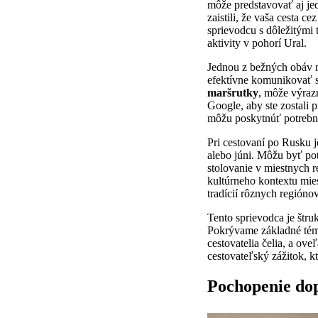
môže predstavovať aj jed
zaistili, že vaša cesta c
sprievodcu s dôležitými 
aktivity v pohorí Ural.
Jednou z bežných obáv m
efektívne komunikovať s
maršrutky
, môže výraz
Google, aby ste zostali p
môžu poskytnúť potrebn
Pri cestovaní po Rusku 
alebo júni. Môžu byť pot
stolovanie v miestnych 
kultúrneho kontextu mies
tradícií rôznych regiónov
Tento sprievodca je štru
Pokrývame základné témy
cestovatelia čelia, a ov
cestovateľský zážitok, k
Pochopenie do