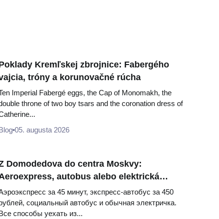
Poklady Kremľskej zbrojnice: Fabergého
vajcia, tróny a korunovačné rúcha
Ten Imperial Fabergé eggs, the Cap of Monomakh, the
double throne of two boy tsars and the coronation dress of
Catherine...
Blog
05. augusta 2026
Z Domodedova do centra Moskvy:
Aeroexpress, autobus alebo elektrická
železnica
Аэроэкспресс за 45 минут, экспресс-автобус за 450
рублей, социальный автобус и обычная электричка.
Все способы уехать из...