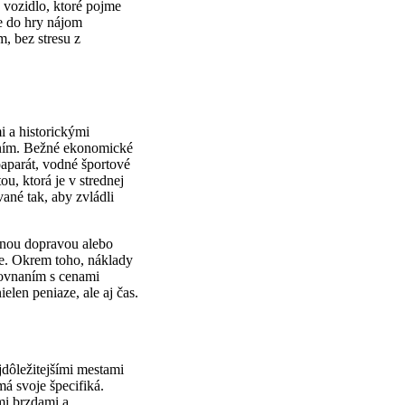
e vozidlo, ktoré pojme
e do hry nájom
, bez stresu z
i a historickými
ením. Bežné ekonomické
aparát, vodné športové
, ktorá je v strednej
né tak, aby zvládli
jnou dopravou alebo
te. Okrem toho, náklady
rovnaním s cenami
len peniaze, ale aj čas.
jdôležitejšími mestami
á svoje špecifiká.
ými brzdami a