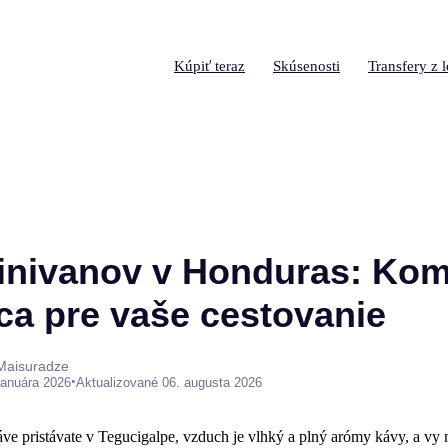
Kúpiť teraz
Skúsenosti
Transfery z l
nivanov v Honduras: Kom
ca pre vaše cestovanie
 Maisuradze
•
januára 2026
Aktualizované 06. augusta 2026
práve pristávate v Tegucigalpe, vzduch je vlhký a plný arómy kávy, a vy