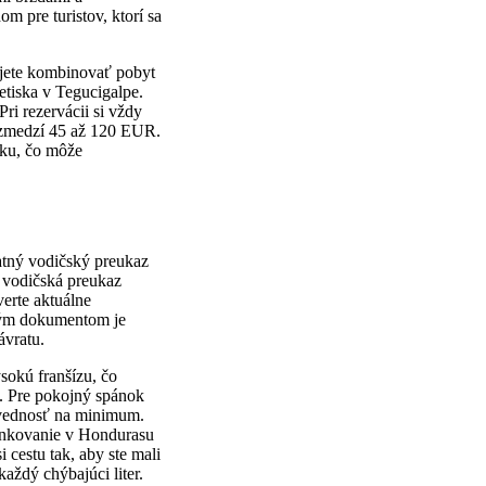
 pre turistov, ktorí sa
nujete kombinovať pobyt
etiska v Tegucigalpe.
i rezervácii si vždy
 rozmedzí 45 až 120 EUR.
zku, čo môže
atný vodičský preukaz
 vodičská preukaz
erte aktuálne
tným dokumentom je
ávratu.
sokú franšízu, čo
a. Pre pokojný spánok
ovednosť na minimum.
Tankovanie v Hondurasu
 cestu tak, aby ste mali
aždý chýbajúci liter.