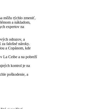
 sa môžu rýchlo zmeniť,
roblémom a nákladom,
nych expertov na
ových odrazov, a
 za falošné nároky.
ulou a Copánom, kde
 v La Ceibe a na pobreží
ajných kontrol je na
chle poškodenie, a