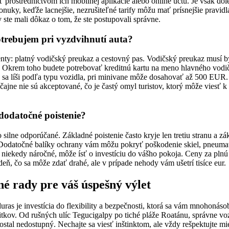
prostredníctvom ich mobilnej aplikácie alebo online účtu. Je však dôlež
uky, keďže lacnejšie, nezrušiteľné tarify môžu mať prísnejšie pravidlá
y ste mali dôkaz o tom, že ste postupovali správne.
rebujem pri vyzdvihnutí auta?
y: platný vodičský preukaz a cestovný pas. Vodičský preukaz musí b
ú. Okrem toho budete potrebovať kreditnú kartu na meno hlavného vodi
 sa líši podľa typu vozidla, pri minivane môže dosahovať až 500 EUR.
ajne nie sú akceptované, čo je častý omyl turistov, ktorý môže viesť k 
dodatočné poistenie?
o silne odporúčané. Základné poistenie často kryje len tretiu stranu a z
Dodatočné balíky ochrany vám môžu pokryť poškodenie skiel, pneumat
 niekedy náročné, môže ísť o investíciu do vášho pokoja. Ceny za pln
ň, čo sa môže zdať drahé, ale v prípade nehody vám ušetrí tisíce eur.
né rady pre váš úspešný výlet
as je investícia do flexibility a bezpečnosti, ktorá sa vám mnohonáso
kov. Od rušných ulíc Tegucigalpy po tiché pláže Roatánu, správne voz
zostal nedostupný. Nechajte sa viesť inštinktom, ale vždy rešpektujte m