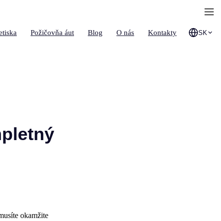
etiska
Požičovňa áut
Blog
O nás
Kontakty
SK
pletný
 musíte okamžite