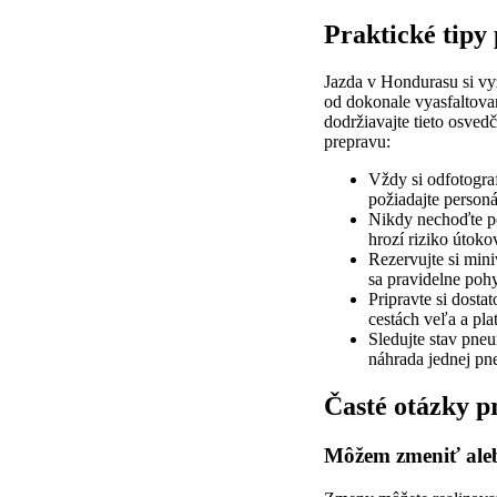
Praktické tipy
Jazda v Hondurasu si vy
od dokonale vyasfaltova
dodržiavajte tieto osved
prepravu:
Vždy si odfotogra
požiadajte person
Nikdy nechoďte p
hrozí riziko útokov
Rezervujte si mini
sa pravidelne poh
Pripravte si dosta
cestách veľa a pla
Sledujte stav pne
náhrada jednej pn
Časté otázky p
Môžem zmeniť aleb