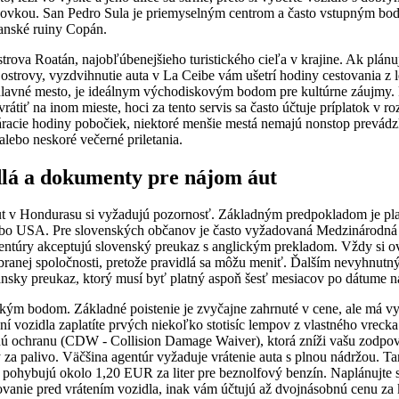
vkou. San Pedro Sula je priemyselným centrom a často vstupným bodom
anské ruiny Copán.
trova Roatán, najobľúbenejšieho turistického cieľa v krajine. Ak plá
ostrovy, vyzdvihnutie auta v La Ceibe vám ušetrí hodiny cestovania z l
lavné mesto, je ideálnym východiskovým bodom pre kultúrne záujmy. Pr
 vrátiť na inom mieste, hoci za tento servis sa často účtuje príplatok v
váracie hodiny pobočiek, niektoré menšie mestá nemajú nonstop prevád
lebo neskoré večerné priletania.
dlá a dokumenty pre nájom áut
ut v Hondurasu si vyžadujú pozornosť. Základným predpokladom je pl
ebo USA. Pre slovenských občanov je často vyžadovaná Medzinárodná
entúry akceptujú slovenský preukaz s anglickým prekladom. Vždy si ov
branej spoločnosti, pretože pravidlá sa môžu meniť. Ďalším nevyhnu
ansky preukaz, ktorý musí byť platný aspoň šesť mesiacov po dátume n
ickým bodom. Základné poistenie je zvyčajne zahrnuté v cene, ale má vy
í vozidla zaplatíte prvých niekoľko stotisíc lempov z vlastného vreck
ú ochranu (CDW - Collision Damage Waiver), ktorá zníži vašu zodp
y za palivo. Väčšina agentúr vyžaduje vrátenie auta s plnou nádržou. 
pohybujú okolo 1,20 EUR za liter pre beznolfový benzín. Naplánujte si
vanie pred vrátením vozidla, inak vám účtujú až dvojnásobnú cenu za k