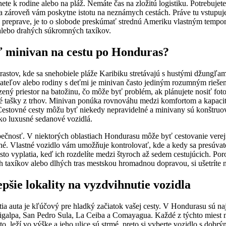
ete k rodine alebo na pláž. Nemáte čas na zložitú logistiku. Potrebujet
 a zároveň vám poskytne istotu na neznámych cestách. Práve tu vstupuj
o preprave, je to o slobode preskúmať strednú Ameriku vlastným tempom
alebo drahých súkromných taxíkov.
ť minivan na cestu po Honduras?
rastov, kde sa snehobiele pláže Karibiku stretávajú s hustými džungľam
iateľov alebo rodiny s deťmi je minivan často jediným rozumným rieš
ný priestor na batožinu, čo môže byť problém, ak plánujete nosiť foto
 tašky z trhov. Minivan ponúka rovnováhu medzi komfortom a kapacitou
estovné cesty môžu byť niekedy nepravidelné a minivany sú konštruova
ako luxusné sedanové vozidlá.
ečnosť. V niektorých oblastiach Hondurasu môže byť cestovanie vere
né. Vlastné vozidlo vám umožňuje kontrolovať, kde a kedy sa presúva
to vyplatia, keď ich rozdelíte medzi štyroch až sedem cestujúcich. Po
taxíkov alebo dlhých tras mestskou hromadnou dopravou, si ušetríte nie
pšie lokality na vyzdvihnutie vozidla
a auta je kľúčový pre hladký začiatok vašej cesty. V Hondurasu sú na
igalpa, San Pedro Sula, La Ceiba a Comayagua. Každé z týchto miest m
o, leží vo výške a jeho ulice sú strmé, preto si vyberte vozidlo s dobr