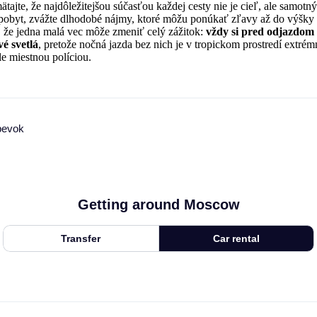
ätajte, že najdôležitejšou súčasťou každej cesty nie je cieľ, ale samotn
ší pobyt, zvážte dlhodobé nájmy, ktoré môžu ponúkať zľavy až do výšk
 že jedna malá vec môže zmeniť celý zážitok:
vždy si pred odjazdom 
é svetlá
, pretože nočná jazda bez nich je v tropickom prostredí extr
le miestnou políciou.
pevok
Getting around Moscow
Transfer
Car rental