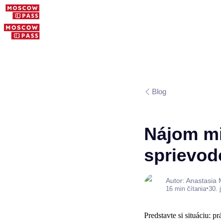
Blog
Nájom mi
sprievod
Autor: Anastasia
•
16 min čítania
30. 
Predstavte si situáciu: 