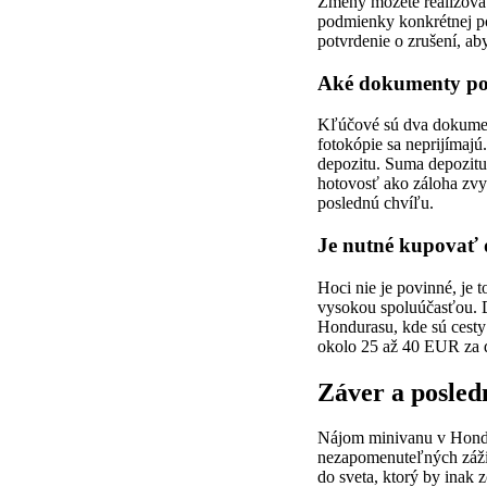
Zmeny môžete realizovať 
podmienky konkrétnej pon
potvrdenie o zrušení, ab
Aké dokumenty pot
Kľúčové sú dva dokument
fotokópie sa neprijímaj
depozitu. Suma depozitu
hotovosť ako záloha zvyč
poslednú chvíľu.
Je nutné kupovať 
Hoci nie je povinné, je t
vysokou spoluúčasťou. 
Hondurasu, kde sú cesty
okolo 25 až 40 EUR za de
Záver a posled
Nájom minivanu v Hondur
nezapomenuteľných zážit
do sveta, ktorý by inak 