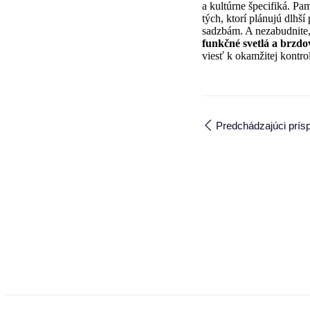
a kultúrne špecifiká. Pam
tých, ktorí plánujú dlh
sadzbám. A nezabudnite,
funkčné svetlá a brzdov
viesť k okamžitej kontro
Predchádzajúci prís