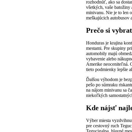
rozhodnúť, ako sa dostan
všetkých, vaše batožiny
minivanu. Nie je to len 
meškajúcich autobusov 
Prečo si vybra
Honduras je krajina kont
mestami. Pre skupiny pr
automobily majú obmedze
vybavenie alebo nákupné
Amerike neoceniteľná. C
tieto podmienky lepšie 
Ďalšou výhodom je bezp
pešo po súmraku riskant
na nájom minivanu sa čas
niekoľkých samostatných 
Kde nájsť najle
Výber miesta vyzdvihnuti
pre cestovný ruch Teguc
Tegucigalpa, hlavné mest