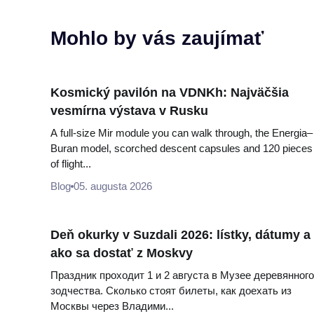
Mohlo by vás zaujímať
Kosmický pavilón na VDNKh: Najväčšia
vesmírna výstava v Rusku
A full-size Mir module you can walk through, the Energia–
Buran model, scorched descent capsules and 120 pieces
of flight...
Blog
05. augusta 2026
Deň okurky v Suzdali 2026: lístky, dátumy a
ako sa dostať z Moskvy
Праздник проходит 1 и 2 августа в Музее деревянного
зодчества. Сколько стоят билеты, как доехать из
Москвы через Владими...