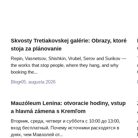
Skvosty Tretiakovskej galérie: Obrazy, ktoré
stoja za plánovanie
Repin, Vasnetsov, Shishkin, Vrubel, Serov and Surikov —
the works that stop people, where they hang, and why
booking the...
Blog
05. augusta 2026
Mauzóleum Lenina: otvoracie hodiny, vstup
a hlavná zámena s Kremľom
Вторник, среда, четверг и суббота с 10:00 до 13:00,
вход бесплатный. Почему источники расходятся в
днях, чем Мавзолей от...