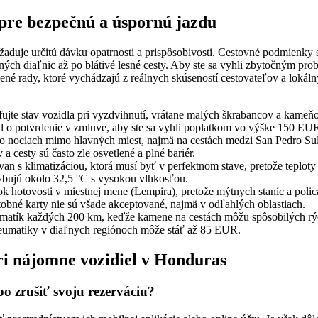
 pre bezpečnú a úspornú jazdu
žaduje určitú dávku opatrnosti a prispôsobivosti. Cestovné podmienky
ných diaľnic až po blátivé lesné cesty. Aby ste sa vyhli zbytočným p
čené rady, ktoré vychádzajú z reálnych skúseností cestovateľov a lokál
fujte stav vozidla pri vyzdvihnutí, vrátane malých škrabancov a kameň
ál o potvrdenie v zmluve, aby ste sa vyhli poplatkom vo výške 150 EUR
o nociach mimo hlavných miest, najmä na cestách medzi San Pedro S
 a cesty sú často zle osvetlené a plné bariér.
van s klimatizáciou, ktorá musí byť v perfektnom stave, pretože teploty
ybujú okolo 32,5 °C s vysokou vlhkosťou.
tok hotovosti v miestnej mene (Lempira), pretože mýtnych staníc a polic
tobné karty nie sú všade akceptované, najmä v odľahlých oblastiach.
umatík každých 200 km, keďže kamene na cestách môžu spôsobilých rý
eumatiky v diaľnych regiónoch môže stáť až 85 EUR.
ri nájomne vozidiel v Honduras
o zrušiť svoju rezerváciu?