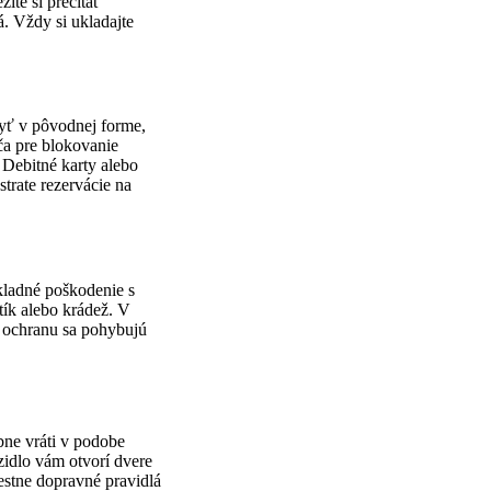
ité si prečítať
. Vždy si ukladajte
yť v pôvodnej forme,
ča pre blokovanie
 Debitné karty alebo
strate rezervácie na
ákladné poškodenie s
ík alebo krádež. V
ú ochranu sa pohybujú
bne vráti v podobe
idlo vám otvorí dvere
iestne dopravné pravidlá