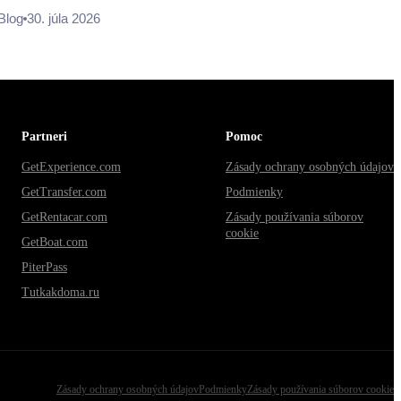
Blog
30. júla 2026
Partneri
Pomoc
GetExperience.com
Zásady ochrany osobných údajov
GetTransfer.com
Podmienky
GetRentacar.com
Zásady používania súborov
cookie
GetBoat.com
PiterPass
Tutkakdoma.ru
Zásady ochrany osobných údajov
Podmienky
Zásady používania súborov cookie