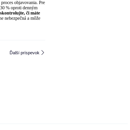
ý proces objavovania. Pre
y 30 % oproti denným
skontrolujte, či máte
émne nebezpečná a môže
Ďalší príspevok