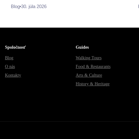
Blog
30. júla 2026
Spoločnosť
Guides
Blog
Walking Tours
O nás
Food & Restaurants
Kontakty
Arts & Culture
History & Heritage