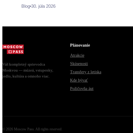
Blog
30. júla 2026
Plánovanie
Atrakcie
Skúsenosti
Váš kompletný sprievodca
Moskvou — múzeá, vstupenky,
Transfery z letiska
jedlo, kultúra a omnoho viac.
Kde bývať
Požičovňa áut
©
2026
Moscow Pass
. All rights reserved.