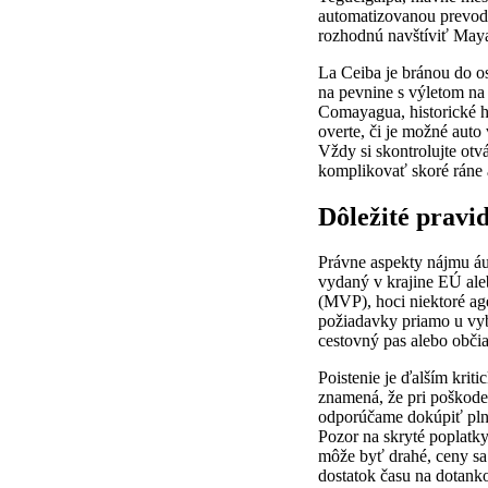
automatizovanou prevodo
rozhodnú navštíviť May
La Ceiba je bránou do os
na pevnine s výletom na 
Comayagua, historické h
overte, či je možné auto
Vždy si skontrolujte ot
komplikovať skoré ráne a
Dôležité pravi
Právne aspekty nájmu á
vydaný v krajine EÚ al
(MVP), hoci niektoré ag
požiadavky priamo u vy
cestovný pas alebo obči
Poistenie je ďalším krit
znamená, že pri poškoden
odporúčame dokúpiť pln
Pozor na skryté poplatk
môže byť drahé, ceny sa 
dostatok času na dotanko