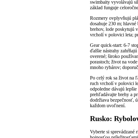
swimbaity vyvolávajú sil
základ funguje celoročne
Rozmery ovplyvňujú plán
dosahuje 230 m; hlavné b
brehov, lode poskytujú v
vrcholí v polovici leta;
Gear quick-start: 6-7 st
ďalšie nástrahy zahŕňaj
overené; široko používan
porastoch; život na vode
mnoho rybárov; doporuče
Po celý rok sa život na 
ruch vrcholí v polovici l
odpoledne dávajú lepšie 
prehľadávajte brehy a pr
dodržiava bezpečnosť, ú
každom uvoľnení.
Rusko: Rybolov
Vyberte si sprevádzané r
hojnosťou príležitosťami