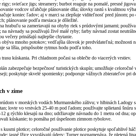
rigy; svieťace jigs; streamery; burbot reaguje na pomalé, presné jigova
ánovanie vodcov uľahčuje plánovanie dňa; úlovky rastú s kvalitnou výb
čuje koniec ľadov; aj v marci sa zlepšuje viditeľnosť pred júnom; po c
h; plánovanie podľa mesiaca je dôležité.
 na hrabuľu sa zameriavajú na ohyby riek s prúdovými jamami; používa 
; na návnady sa používajú živé malé ryby; farby návnad zostat neutrálne
u večery prinášajú najlepšie chytanie.
 obýva mnoho potokov; vedľajšia úlovok je predvídateľná; možnosti 
aje sa líšia, prispôsobte rytmus hodu podľa toho.
 trasu kúskania. Pri chladnom počasi sa oblečte do viacerých vrstiev.
lán zabezpečuje bezpečnosť turistických skupín; umožňuje celoročné 
seji; poskytuje skvelé spomienky; podporuje vážnych zbierateľov pri d
ch v zime
m prúdom v morských vodách Murmanského zálivu; v hlbinách Ladogy s
tan; lovte vo vrstvách 25-40 m pod ľadom; používajte splietanú šnúru
12 g rýchlo klesajú na dno; udržiavajte návnadu do 1 metra od dna; op
izovali kúskanie; to pomáha pri úspešnom zimnom rybolove.
 kusmi plotice; celoročné používanie plotice poskytuje spoľahlivé há
vode; jasné lžice vyvolávajú údery; Turner poznamenáva, že pletená lina 