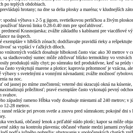
och po teplých obdobiach.
prevládajú hrotany; na dne sa delia plosky a maréna; v kludnejších zá
 spodná výbava s 2-5 g jigom, svetielkovou perličkou a živým plosk
 používať hlavnú linku 0.28-0.40 mm pre spoľahlivosť.
 v predmestí Krasnojarska; zvážte základňu s kabínami pre viacdňové vý
šance na úspech.
é exempláre v hlbších zónach; dodržiavajte pravidlá rieky a rešpektujt
zlivosť sa vyplácí v ťažkých dňoch.
ho vnútorných vodách dosahuje hlbokosti často viac ako 30 metrov v ce
u, sa sladkovodný sumec môže zdržovať blízko termokliny vo vrstvách
posily produkujú stály chyt; po súmraku tiež produktívne, keď sa prúdy
sa často vyskytujú marene a plotice; kaprovia prítomnosť je vzácna, ale
 výbavy s svetelnými a vonnými návnadami; zvážte možnosť rybolovu
enia na noc.
 od jasnej po mírne znečistenú; veterné dni skracujú okná na kúsenie, 
maximalizujú príležitosť; pravé exempláre často vykonajú pevný odchod
h svahov.
eho západný rameno Hĺbka vody dosahuje miestami až 240 metrov; v jú
lo 12-28 metrov.
 ranné relácie pri prvom svetle a znovu pred súmrakom; pokojné dni s
ory.
a vreckatá, občasný lenok a priľahlé stádo plotíc; kapor sa môže objav
ovené zátky na kontrolu plavenia; občasné vŕtanie medzi jamami zvyšuj
á lodí podľa južného pobrežia; ubytovanie v spoločenských chatách zniž