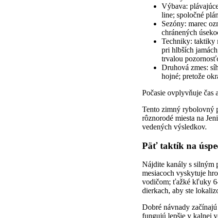
Výbava: plávajúce 
line; spoločné pl
Sezóny: marec ozna
chránených úsekoc
Techniky: taktiky
pri hlbších jamách
trvalou pozornosťo
Druhová zmes: síh
hojné; pretože okr
Počasie ovplyvňuje čas a
Tento zimný rybolovný p
rôznorodé miesta na Jeni
vedených výsledkov.
Päť taktík na úspe
Nájdite kanály s silný
mesiacoch vyskytuje hro
vodičom; ťažké kľuky 6-
dierkach, aby ste lokal
Dobré návnady začínajú s
fungujú lepšie v kalnej 