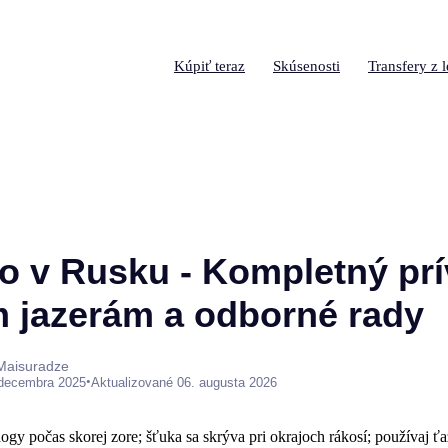
Kúpiť teraz
Skúsenosti
Transfery z l
o v Rusku - Kompletný prí
m jazerám a odborné rady
 Maisuradze
•
 decembra 2025
Aktualizované 06. augusta 2026
gy počas skorej zore; šťuka sa skrýva pri okrajoch rákosí; používaj ť