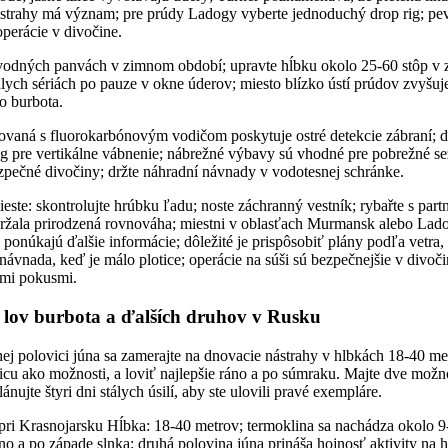
strahy má význam; pre prúdy Ladogy vyberte jednoduchý drop rig; pev
perácie v divočine.
odných panvách v zimnom období; upravte hĺbku okolo 25-60 stôp v zá
lych sériách po pauze v okne úderov; miesto blízko ústí prúdov zvyšuje
o burbota.
rovaná s fluorokarbónovým vodičom poskytuje ostré detekcie zábraní; 
 g pre vertikálne vábnenie; nábrežné výbavy sú vhodné pre pobrežné s
ečné divočiny; držte náhradní návnady v vodotesnej schránke.
ste: skontrolujte hrúbku ľadu; noste záchranný vestník; rybařte s par
ržala prirodzená rovnováha; miestni v oblasťach Murmansk alebo Lado
ponúkajú ďalšie informácie; dôležité je prispôsobiť plány podľa vetra,
 návnada, keď je málo plotice; operácie na súši sú bezpečnejšie v divoč
mi pokusmi.
a lov burbota a ďalších druhov v Rusku
hej polovici júna sa zamerajte na dnovacie nástrahy v hlbkách 18-40 met
icu ako možnosti, a loviť najlepšie ráno a po súmraku. Majte dve možnos
ánujte štyri dni stálych úsilí, aby ste ulovili pravé exempláre.
 pri Krasnojarsku Hĺbka: 18-40 metrov; termoklina sa nachádza okolo 9
no a po západe slnka; druhá polovina júna prináša hojnosť aktivity na 