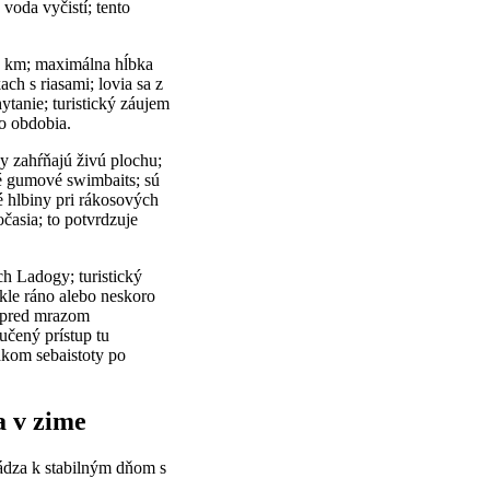
voda vyčistí; tento
0 km; maximálna hĺbka
ch s riasami; lovia sa z
ytanie; turistický záujem
ho obdobia.
hy zahŕňajú živú plochu;
é gumové swimbaits; sú
é hlbiny pri rákosových
časia; to potvrdzuje
ch Ladogy; turistický
vykle ráno alebo neskoro
; pred mrazom
učený prístup tu
akom sebaistoty po
a v zime
vádza k stabilným dňom s