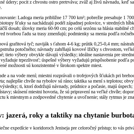
né údery; pocit z chvostu ostro pretrváva; zváž aj živú návnadu, keď sa 
.
ovanie: Ladoga meria približne 17 700 km²; pobrežie presahuje 1 70
iotopy šťuky sa nachádzajú podél západnej polovice, v stredných hĺbka
äčší dosah; úlovky meria 60-90 cm; po celú sezónu sa hlásia stabilné ch
 pred tvorbou ľadu sa trasy zmenšujú; podmienky sa menia podľa ročné
opová grafitová tyč; naviják s ťahom 4-6 kg; prútik 0,25-0,4 mm; nástra
ú pstruha potočného; návnady zahŕňajú kovové lžičky s chvostom, veľk
é; tieto výbery obvykle dávajú výsledky; ideálne nastavenia pre stredn
 vyžaduje trpezlivosť; úspešné výbery vyžadujú prispôsobenie podľa po
né možnosti sú konzistentné v širokom spektre miest.
ľade a na vode mení; miestni rozprávali o trofejových šťukách pri breho
eta; najlepšie chvíle na rybolov sú ráno; taktika sa mení s teplotou; ob
výsledky; ti, ktorí dodržujú návnady, prúdnice a počasie, majú úspech
ístavy; skúsení miestni hovoria, že sú pripravení na veľké chvíle; dopor
ctu k miestnym a zodpovedné chytenie a uvoľnenie; stály rytmus je zn
: jazerá, roky a taktiky na chytanie burbot
iečne expedície v koridoroch Jeniseja pre celoročný prístup; to vás pri
.