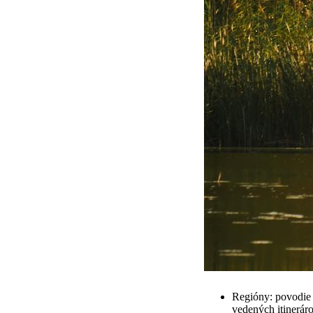
Regióny: povodie J
vedených itineráro