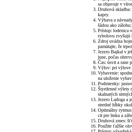
sa objavuje v vír
Druhová skladba: 
kapry.
Výbava a návnady:
šádou ako zálohu;
Prístup: lodenica
rybolovu zvyšujú 
Zdroj uvádza hojn
pamätajte, že trpe
Jezero Bajkal v je
june, počas ohrev
Čas: úsvit a rane 
Výlov: pri výlove 
Vybavenie: spodné
na uloženie vybav
Podmienky: jasnosť
Štyrdenné výlety 
skalnatých strmýc
Jezero Ladoga a j
stredné hĺbky oko
Optimálny rytmus:
cit pre linku a záb
Druhová zmes: šťuk
Použite ťažšie ol
Prístup: výsadisk