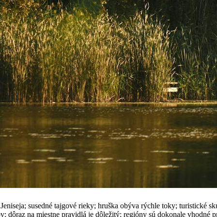
eniseja; susedné tajgové rieky; hruška obýva rýchle toky; turistické sk
v; dôraz na miestne pravidlá je dôležitý; regióny sú dokonale vhodné p