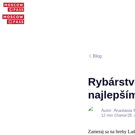
Blog
Rybárstv
najlepší
Autor: Anastasia
•
12 min čítania
28.
Zameraj sa na brehy Lado