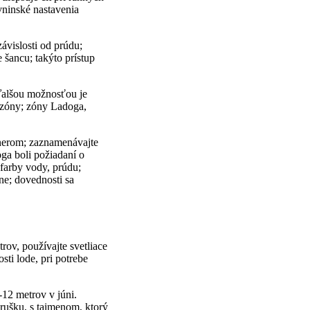
ninské nastavenia
vislosti od prúdu;
 šancu; takýto prístup
ďalšou možnosťou je
ezóny; zóny Ladoga,
tnerom; zaznamenávajte
ga boli požiadaní o
 farby vody, prúdu;
ine; dovednosti sa
rov, používajte svetliace
ti lode, pri potrebe
-12 metrov v júni.
hrušku, s taimenom, ktorý