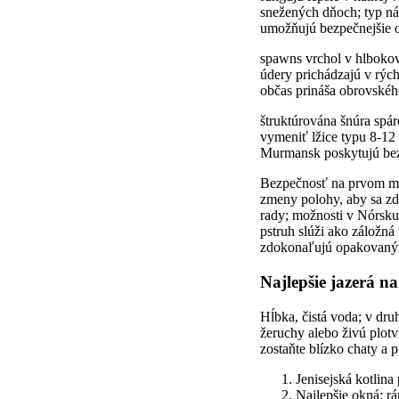
snežených dňoch; typ ná
umožňujú bezpečnejšie o
spawns vrchol v hlbokov
údery prichádzajú v rých
občas prináša obrovskéh
štruktúrována šnúra spá
vymeniť lžice typu 8-12
Murmansk poskytujú bezp
Bezpečnosť na prvom mie
zmeny polohy, aby sa zd
rady; možnosti v Nórsku 
pstruh slúži ako záložná
zdokonaľujú opakovaný
Najlepšie jazerá n
Hĺbka, čistá voda; v dru
žeruchy alebo živú plotv
zostaňte blízko chaty a pl
Jenisejská kotlina
Najlepšie okná: rá