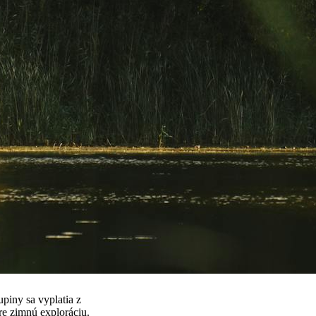
upiny sa vyplatia z
re zimnú exploráciu.