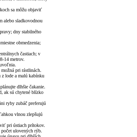
tokoch sa môžu objaviť
om alebo sladkovodnou
pravy; dny stabilného
e miestne obmedzenia;
ntrálnych častiach; v
 8-14 metrov.
 uvoľnia.
 možná pri rástlinách.
 z lode a malú kabínku
plánujte dlhšie čakanie.
, ak sú chytené blízko
ni ryby zubáč preferujú
 ľahkou vlnou zlepšujú
iť pri ústiach prítokov.
e počet ulovených rýb.
uje únavu pri dlhších