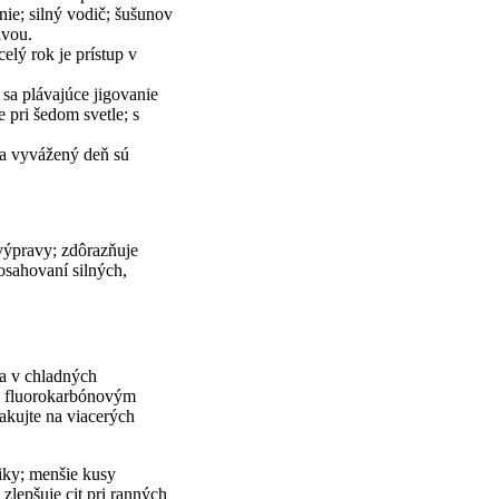
nie; silný vodič; šušunov
avou.
elý rok je prístup v
sa plávajúce jigovanie
 pri šedom svetle; s
na vyvážený deň sú
výpravy; zdôrazňuje
osahovaní silných,
a v chladných
 s fluorokarbónovým
akujte na viacerých
čiky; menšie kusy
zlepšuje cit pri ranných