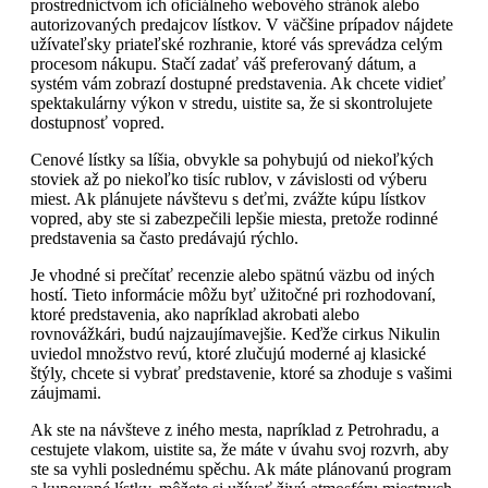
prostredníctvom ich oficiálneho webového stránok alebo
autorizovaných predajcov lístkov. V väčšine prípadov nájdete
užívateľsky priateľské rozhranie, ktoré vás sprevádza celým
procesom nákupu. Stačí zadať váš preferovaný dátum, a
systém vám zobrazí dostupné predstavenia. Ak chcete vidieť
spektakulárny výkon v stredu, uistite sa, že si skontrolujete
dostupnosť vopred.
Cenové lístky sa líšia, obvykle sa pohybujú od niekoľkých
stoviek až po niekoľko tisíc rublov, v závislosti od výberu
miest. Ak plánujete návštevu s deťmi, zvážte kúpu lístkov
vopred, aby ste si zabezpečili lepšie miesta, pretože rodinné
predstavenia sa často predávajú rýchlo.
Je vhodné si prečítať recenzie alebo spätnú väzbu od iných
hostí. Tieto informácie môžu byť užitočné pri rozhodovaní,
ktoré predstavenia, ako napríklad akrobati alebo
rovnovážkári, budú najzaujímavejšie. Keďže cirkus Nikulin
uviedol množstvo revú, ktoré zlučujú moderné aj klasické
štýly, chcete si vybrať predstavenie, ktoré sa zhoduje s vašimi
záujmami.
Ak ste na návšteve z iného mesta, napríklad z Petrohradu, a
cestujete vlakom, uistite sa, že máte v úvahu svoj rozvrh, aby
ste sa vyhli poslednému spěchu. Ak máte plánovanú program