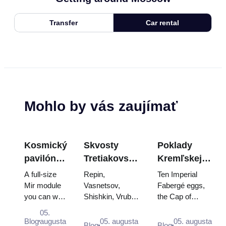
Transfer
Car rental
Mohlo by vás zaujímať
Kosmický
Skvosty
Poklady
pavilón
Tretiakovskej
Kremľskej
na
galérie:
zbrojnice:
A full-size
Repin,
Ten Imperial
VDNKh:
Obrazy, ktoré
Fabergého
Mir module
Vasnetsov,
Fabergé eggs,
you can walk
Shishkin, Vrubel,
the Cap of
Najväčšia
stoja za
vajcia, tróny
through, the
Serov and
Monomakh, the
vesmírna
plánovanie
a
05.
Energia–
Surikov — the
double throne of
Blog
augusta
05. augusta
05. augusta
výstava v
korunovačné
Blog
Blog