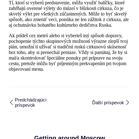
Tí, ktorí si vyberú predstavenie, môžu využiť balíčky, ktoré
zahŕňajú overené výlety do múzeí v blízkosti cirkuza, čo je
skvelý výlet pre všetkých zúčastnených. Môže to byť skvelý
spôsob, ako zmeniť veci, ponúka ne len zážitok z cirkuza, ale
aj ochutnávku bohatého kultúrneho dedičstva Ruska.
Ak prídeš cez metró alebo si vyberieš iný spôsob dopravy,
pochopenie týchto skupinových možností výrazne zlepší tvoj
plán, umožní ti užívať si tradičnú ruskú cirkusovú skúsenosť
bez toho, aby si prenechal peniaze. Vždy si pamätaj, že by si
mal/a skontrolovať špeciálne ponuky pri príprave na svoju
cestu, pretože môžu byť príjemným prekvapením pri tvojom
objavovaní mesta.
Predchádzajúci
Ďalší príspevok
príspevok
Getting around Moscow