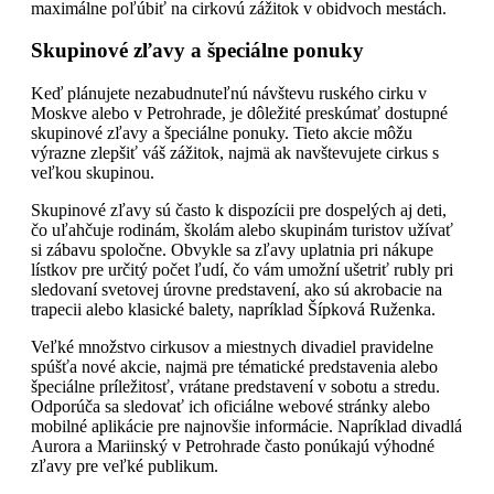
maximálne poľúbiť na cirkovú zážitok v obidvoch mestách.
Skupinové zľavy a špeciálne ponuky
Keď plánujete nezabudnuteľnú návštevu ruského cirku v
Moskve alebo v Petrohrade, je dôležité preskúmať dostupné
skupinové zľavy a špeciálne ponuky. Tieto akcie môžu
výrazne zlepšiť váš zážitok, najmä ak navštevujete cirkus s
veľkou skupinou.
Skupinové zľavy sú často k dispozícii pre dospelých aj deti,
čo uľahčuje rodinám, školám alebo skupinám turistov užívať
si zábavu spoločne. Obvykle sa zľavy uplatnia pri nákupe
lístkov pre určitý počet ľudí, čo vám umožní ušetriť rubly pri
sledovaní svetovej úrovne predstavení, ako sú akrobacie na
trapecii alebo klasické balety, napríklad Šípková Ruženka.
Veľké množstvo cirkusov a miestnych divadiel pravidelne
spúšťa nové akcie, najmä pre tématické predstavenia alebo
špeciálne príležitosť, vrátane predstavení v sobotu a stredu.
Odporúča sa sledovať ich oficiálne webové stránky alebo
mobilné aplikácie pre najnovšie informácie. Napríklad divadlá
Aurora a Mariinský v Petrohrade často ponúkajú výhodné
zľavy pre veľké publikum.