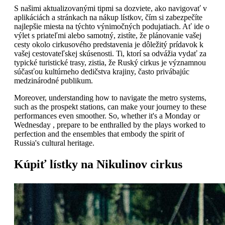
S našimi aktualizovanými tipmi sa dozviete, ako navigovať v
aplikáciách a stránkach na nákup lístkov, čím si zabezpečíte
najlepšie miesta na týchto výnimočných podujatiach. Ať ide o
výlet s priateľmi alebo samotný, zistíte, že plánovanie vašej
cesty okolo cirkusového predstavenia je dôležitý prídavok k
vašej cestovateľskej skúsenosti. Ti, ktorí sa odvážia vydať za
typické turistické trasy, zistia, že Ruský cirkus je významnou
súčasťou kultúrneho dedičstva krajiny, často privábajúc
medzinárodné publikum.
Moreover, understanding how to navigate the metro systems,
such as the prospekt stations, can make your journey to these
performances even smoother. So, whether it's a Monday or
Wednesday , prepare to be enthralled by the plays worked to
perfection and the ensembles that embody the spirit of
Russia's cultural heritage.
Kúpiť lístky na Nikulinov cirkus