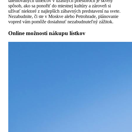
talentovaných umelcov v úžasných priestoroch je skvelý
spôsob, ako sa ponořiť do miestnej kultúry a zároveň si
užívať niektoré z najlepších zábavných predstavení na svete.
Nezabudnite, či ste v Moskve alebo Petrohrade, plánovanie
vopred vám pomôže dosiahnuť nezabudnuteľný zážitok.
Online možnosti nákupu lístkov