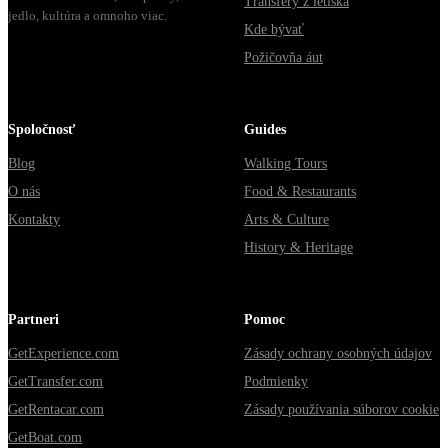
Transfery z letiska
jedlo, kultúra a omnoho viac.
Kde bývať
Požičovňa áut
Spoločnosť
Guides
Blog
Walking Tours
O nás
Food & Restaurants
Kontakty
Arts & Culture
History & Heritage
Partneri
Pomoc
GetExperience.com
Zásady ochrany osobných údajov
GetTransfer.com
Podmienky
GetRentacar.com
Zásady používania súborov cookie
GetBoat.com