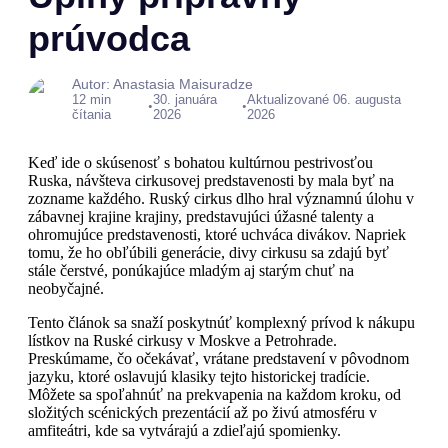
prúvodca
Autor: Anastasia Maisuradze
12 min
30. januára
Aktualizované 06. augusta
•
•
čítania
2026
2026
Keď ide o skúsenosť s bohatou kultúrnou pestrivosťou
Ruska, návšteva cirkusovej predstavenosti by mala byť na
zozname každého. Ruský cirkus dlho hral významnú úlohu v
zábavnej krajine krajiny, predstavujúci úžasné talenty a
ohromujúce predstavenosti, ktoré uchváca divákov. Napriek
tomu, že ho obľúbili generácie, divy cirkusu sa zdajú byť
stále čerstvé, ponúkajúce mladým aj starým chuť na
neobyčajné.
Tento článok sa snaží poskytnúť komplexný prívod k nákupu
lístkov na Ruské cirkusy v Moskve a Petrohrade.
Preskúmame, čo očekávať, vrátane predstavení v pôvodnom
jazyku, ktoré oslavujú klasiky tejto historickej tradície.
Môžete sa spoľahnúť na prekvapenia na každom kroku, od
složitých scénických prezentácií až po živú atmosféru v
amfiteátri, kde sa vytvárajú a zdieľajú spomienky.