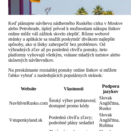
Keď plánujete návštevu nádherného Ruského cirku v Moskve
alebo Petrohrade, úplný prívod k možnostiam nákupu lístkov
online môže váš zážitok skvelo zlepšiť. Rôzne webové
stránky a aplikácie sa snažili poskytnúť divákom najlepšie
spôsoby, ako si lístky zabezpečiť bez problémov. Od
výhradných zľav až po poslednú chvíľu ponuky, tieto
platformy vyhovujú všetkým, vrátane mladých turistov alebo
skúsených návštevníkov.
Na preskúmanie rozsiahlej ponuky online lístkov si môžete
ľahko vybrať z nasledujúcich populárnych stránok:
Podpora
Website
Vlastnosti
jazykov
Slovak
Široký výber predstavení;
NavštívteRusko.com
Angličtina,
dostupné promo kódy
Rusko
Slovak
Poslednú chvíľu zľavy;
Vstupenkyland.sk
Angličtina,
podrobné plány sedadiel
Ruština