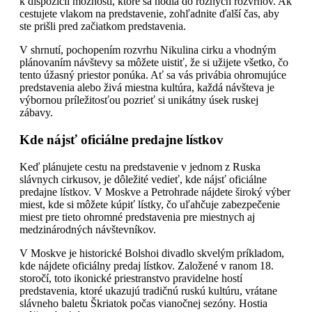
k dispozícii možnosti, ktoré sa hodia do rôznych rozvrhov. Ak
cestujete vlakom na predstavenie, zohľadnite ďalší čas, aby
ste prišli pred začiatkom predstavenia.
V shrnutí, pochopením rozvrhu Nikulina cirku a vhodným
plánovaním návštevy sa môžete uistiť, že si užijete všetko, čo
tento úžasný priestor ponúka. Ať sa vás privábia ohromujúce
predstavenia alebo živá miestna kultúra, každá návšteva je
výbornou príležitosťou pozrieť si unikátny úsek ruskej
zábavy.
Kde nájsť oficiálne predajne lístkov
Keď plánujete cestu na predstavenie v jednom z Ruska
slávnych cirkusov, je dôležité vedieť, kde nájsť oficiálne
predajne lístkov. V Moskve a Petrohrade nájdete široký výber
miest, kde si môžete kúpiť lístky, čo uľahčuje zabezpečenie
miest pre tieto ohromné predstavenia pre miestnych aj
medzinárodných návštevníkov.
V Moskve je historické Bolshoi divadlo skvelým príkladom,
kde nájdete oficiálny predaj lístkov. Založené v ranom 18.
storočí, toto ikonické priestranstvo pravidelne hostí
predstavenia, ktoré ukazujú tradičnú ruskú kultúru, vrátane
slávneho baletu Škriatok počas vianočnej sezóny. Hostia