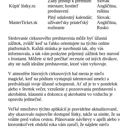
Zlatý prístup k premium
Slovak
Kúpiť lístky.ru
miestam; hostiteľ
Angličtina,
predstavení
ruština
Plný udalostný kalendár;
Slovak:
MasterTicket.sk
užívateľsky priateľský
Angličtina,
rozhranie
Rusko
Sledovanie cirkusového predstavenia môže byť úžasná
zážitok, zvlášť keď sa ľahko orientujete na týchto online
platformách. Každá stránka je navrhnutá tak, aby vás
informovala, a tak vám poskytne príjemný zážitok bez starostí
s frontami. Môžete si tiež prečítať recenzie od iných divákov,
aby ste našli ideálne predstavenie, ktoré vám vyhovuje.
V atmosfére hlavných cirkusových hal mesta je niečo
magické, keď na pódium vystupujú talentovaní umelci a
predvádzajú svoje úžasné schopnosti. Ať už je to v pondelok
alebo v štvrtok večer, vzrušenie z pozorovania predstavení s
akrobátmi, klaunmi a dokonca aj akrobatmi vo vzduchu je
opravdu jedinečné.
Veľké množstvo týchto aplikácií je pravidelne aktualizované,
aby ukazovalo najnovšie dostupné lístky, takže sa uistite, že sa
vrátite pred vašou cestou. Plánovanie návštevy v apríli alebo v
ktoromkoľvek období roka vám zaručí, že nájdete niečo