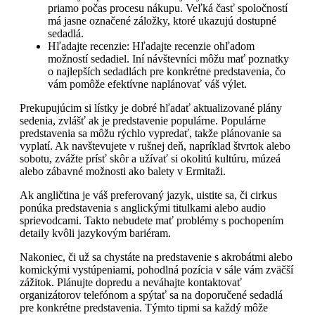
priamo počas procesu nákupu. Veľká časť spoločností
má jasne označené záložky, ktoré ukazujú dostupné
sedadlá.
Hľadajte recenzie: Hľadajte recenzie ohľadom
možností sedadiel. Iní návštevníci môžu mať poznatky
o najlepších sedadlách pre konkrétne predstavenia, čo
vám pomôže efektívne naplánovať váš výlet.
Prekupujúcim si lístky je dobré hľadať aktualizované plány
sedenia, zvlášť ak je predstavenie populárne. Populárne
predstavenia sa môžu rýchlo vypredať, takže plánovanie sa
vyplatí. Ak navštevujete v rušnej deň, napríklad štvrtok alebo
sobotu, zvážte prísť skôr a užívať si okolitú kultúru, múzeá
alebo zábavné možnosti ako balety v Ermitaži.
Ak angličtina je váš preferovaný jazyk, uistite sa, či cirkus
ponúka predstavenia s anglickými titulkami alebo audio
sprievodcami. Takto nebudete mať problémy s pochopením
detaily kvôli jazykovým bariéram.
Nakoniec, či už sa chystáte na predstavenie s akrobátmi alebo
komickými vystúpeniami, pohodlná pozícia v sále vám zväčší
zážitok. Plánujte dopredu a neváhajte kontaktovať
organizátorov telefónom a spýtať sa na doporučené sedadlá
pre konkrétne predstavenia. Týmto tipmi sa každý môže