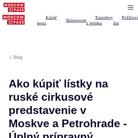
Kúpiť
Transfery
Požičov
Skúsenosti
teraz
z letiska
áut
Blog
Ako kúpiť lístky na
ruské cirkusové
predstavenie v
Moskve a Petrohrade -
Úplný prípravný