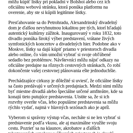
môžu kúpiť lístky pri pokladni v Bolshoi alebo cez ich
oficiálnu webovú stránku, ktorá ponúka platformu na
overenie, aby ste si kúpili legitímne lístky.
Presťahovanie sa do Petrohradu, Alexandrinský divadelný
dom je ďalšou nevyhnutnou lokalitou pre tých, ktorí hľadajú
autentický kultúrny zážitok. Inaugurovaný v roku 1832, toto
divadlo ponúka široký výber predstavení, vrátane živých
symfonických koncertov a divadelných hier. Podobne ako v
Moskve, lístky sa dajú kúpiť priamo v priestoroch divadla
alebo online, čo vám umožní vybrať si svoje obľúbené
sedadlo bez problémov. Návštevníci môžu nájsť odkazy na
oficiálne predajne na rôznych cestovných stránkach, čo robí
dokončenie vašej cestovnej plánovania ešte jednoduchšie.
Prechádzajúce cirkusy je dôležité si uviesť, že oficiálne lístky
sa často predávajú v určených predajniach. Medzi nimi môžu
byť miestne divadlá alebo špeciálne určené amfiteátre, kde sa
konajú tieto putujúce predstavenia. Uistite sa, že si ich
rozvrhy overíte včas, lebo populárne predstavenia sa môžu
rýchlo vydať, najmä v hlavných sezónach ako je apríl.
Vyberom si správny výstup včas, necháte si ne len vybrať si
predstavenie podľa vkusu, ale aj maximálne využíte svoju
cestu. Pozrieť sa na klaunov, akrobatov a ďalších