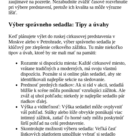
zaujímavé na pozretie. Nezabudnite zvážiť časové rozvrhnutie
pri výbere predstavení, pretože ich kvalita sa môže výrazne
líšiť.
Výber správneho sedadla: Tipy a úvahy
Keď plánujete výlet do ruskej cirkusovej predstavenia v
Moskve alebo v Petrohrade, výber správneho sedadla je
klúčový pre zlepšenie celkového zážitku. Tu máte niekoľko
tipov a úvah, ktoré by ste mali mať na pamäti:
Rozumte si dispozíciu miesta: Každé cirkusové miesto,
vrátane tradičných a moderných, má svoju vlastnú
dispozíciu. Poznáte si si online plán sedadiel, aby ste
identifikovali najlepšie sekcie na sledovanie.
Prednosť predných riadkov: Ak si rád v akcii, sedadlá
bližšie k scéne môžu ponúknuť vzrušujúci zážitok. Ale
zváž aj uhol pohľadu; niekedy je najlepšie sedadlo pár
riadkov ďalej.
Výška a viditeľnosť: Výška sedadiel môže ovplyvniť
váš pohľad. Stálky alebo lóže obvykle ponúkajú viac
intimný zážitok, zatiaľ čo horné rady môžu poskytnúť
širší pohľad na celú predstavenie.
Skontrolujte možnosti výberu sedadla: Veľká časť
lístkových platforiem umožňuje vybrať si sedadlo