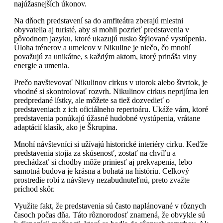
najúžasnejších úkonov.
Na dňoch predstavení sa do amfiteátra zberajú miestni
obyvatelia aj turisté, aby si mohli pozrieť predstavenia v
pôvodnom jazyku, ktoré ukazujú rusko štýlované vystúpenia.
Úloha trénerov a umelcov v Nikuline je niečo, čo mnohí
považujú za unikátne, s každým aktom, ktorý prináša vlny
energie a umenia.
Prečo navštevovať Nikulinov cirkus v utorok alebo štvrtok, je
vhodné si skontrolovať rozvrh. Nikulinov cirkus neprijíma len
predpredané lístky, ale môžete sa tiež dozvedieť o
predstaveniach z ich oficiálneho repertoáru. Ukáže vám, ktoré
predstavenia ponúkajú úžasné hudobné vystúpenia, vrátane
adaptácií klasík, ako je Škrupina.
Mnohí návštevníci si užívajú historické interiéry cirku. Keďže
predstavenia stojia za skúsenosť, zostať na chvíľu a
prechádzať si chodby môže priniesť aj prekvapenia, lebo
samotná budova je krásna a bohatá na históriu. Celkový
prostredie robí z návštevy nezabudnuteľnú, preto zvažte
príchod skôr.
Využite fakt, že predstavenia sú často naplánované v rôznych
časoch počas dňa. Táto rôznorodosť znamená, že obvykle sú