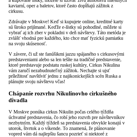
a kupované lístky, môžete si užívať živú atmosféru miestnych
kaviarní, oper a baletov, ktoré často dopĺňajú zážitok z
cirkusu.
Zdrávajte v Moskve! Keď si kupujete online, kreditné karty
sú široko prijímané. Keďže e-lístky sú pohodlné, môžete si
vybrať aj ich zber v pokladni v deň návštevy. Táto metóda je
zvlášť vhodná pre každého, kto chce mať fyzickú pamiatku
na svoju skúsenosť.
V závere, či už ste fanúšikmi jazzu spájaného s cirkusovými
predstaveniami alebo sa len tešíte na tradičné predstavenie,
ktoré predstavuje podstatu ruskej kultúry, Cirkus Nikulina
vám zaručí nezabudnuteľný zážitok. Nechajte si ujsť
príležitosť navštíviť jednu z najikonickejších scén Ruska a
plánujte svoju návštevu včas!
Chápanie rozvrhu Nikulinovho cirkušného
divadla
V Moskve ponúka cirkus Nikulin počas celého týždňa
úchvatné predstavenia, čo robí jeho rozvrh pre návštevníkov
nezbytným. Každý týždeň sa predstavenia obvykle konajú v
utorok, štvrtok a o víkende. To znamená, že plánovanie
vopred vám dá najlepšiu šancu pozrieť si niektoré z