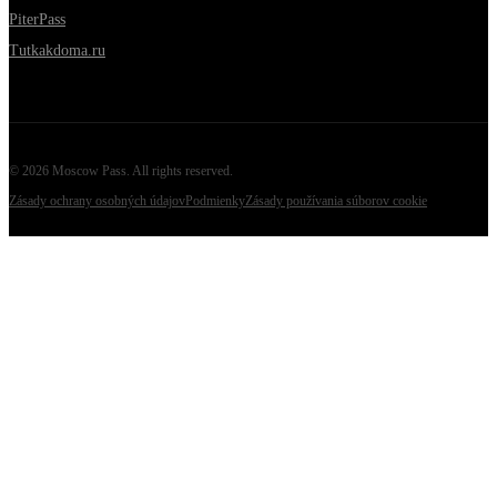
PiterPass
Tutkakdoma.ru
©
2026
Moscow Pass
. All rights reserved.
Zásady ochrany osobných údajov
Podmienky
Zásady používania súborov cookie