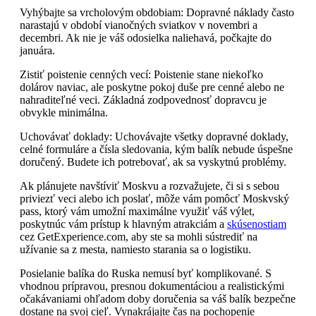
Vyhýbajte sa vrcholovým obdobiam: Dopravné náklady často
narastajú v období vianočných sviatkov v novembri a
decembri. Ak nie je váš odosielka naliehavá, počkajte do
januára.
Zistiť poistenie cenných vecí: Poistenie stane niekoľko
dolárov naviac, ale poskytne pokoj duše pre cenné alebo ne
nahraditeľné veci. Základná zodpovednosť dopravcu je
obvykle minimálna.
Uchovávať doklady: Uchovávajte všetky dopravné doklady,
celné formuláre a čísla sledovania, kým balík nebude úspešne
doručený. Budete ich potrebovať, ak sa vyskytnú problémy.
Ak plánujete navštíviť Moskvu a rozvažujete, či si s sebou
priviezť veci alebo ich poslať, môže vám pomôcť Moskvský
pass, ktorý vám umožní maximálne využiť váš výlet,
poskytnúc vám prístup k hlavným atrakciám a
skúsenostiam
cez GetExperience.com, aby ste sa mohli sústrediť na
užívanie sa z mesta, namiesto starania sa o logistiku.
Posielanie balíka do Ruska nemusí byť komplikované. S
vhodnou prípravou, presnou dokumentáciou a realistickými
očakávaniami ohľadom doby doručenia sa váš balík bezpečne
dostane na svoj cieľ. Vynakrájajte čas na pochopenie