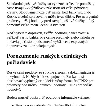
Standardné poštové služby sú výrazne lacšie, ale pomalšie,
často trvajú 2-6 týždňov v závislosti od vašej pôvodnej
krajiny. Stopovanie môže byť neisté, keď balík vstúpi do
Ruska, a celné spracovanie môže trvať dlhšie. Pre neurgentné
predmety nižšej hodnoty predstavujú poštové služby dobrý
pomerný vzťah medzi cenou a kvalitou.
Keď vyberáte dopravcu, zvážte hodnotu, naliehavosť a
veľkosť vášho balíka. Pre cenné predmety alebo naliehavé
dodávky je často opodstatnená vyššia cena expresných
dopravcov za úkor pokoja mysle.
Porozumenie ruských celníckych
požiadaviek
Ruské celní predpisy sú striktné a správna dokumentácia je
nevyhnutná. Každý balík vstupujúci do Ruska musí
obsahovať vyplnený celní deklaračný formulár (CN22 pre
predmety pod určitou hranicou hodnoty, CN23 pre vyššie
hodnoty).
Budete musieť poskytnúť podrobné informácie vrátane:
Presná popis obsahu (buďte špecifickí - nie len