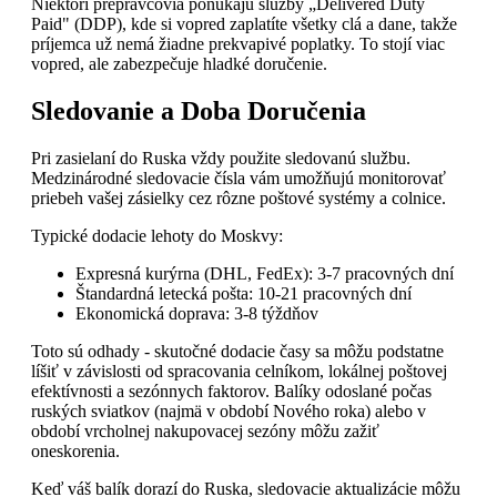
Niektorí prepravcovia ponúkajú služby „Delivered Duty
Paid" (DDP), kde si vopred zaplatíte všetky clá a dane, takže
príjemca už nemá žiadne prekvapivé poplatky. To stojí viac
vopred, ale zabezpečuje hladké doručenie.
Sledovanie a Doba Doručenia
Pri zasielaní do Ruska vždy použite sledovanú službu.
Medzinárodné sledovacie čísla vám umožňujú monitorovať
priebeh vašej zásielky cez rôzne poštové systémy a colnice.
Typické dodacie lehoty do Moskvy:
Expresná kurýrna (DHL, FedEx): 3-7 pracovných dní
Štandardná letecká pošta: 10-21 pracovných dní
Ekonomická doprava: 3-8 týždňov
Toto sú odhady - skutočné dodacie časy sa môžu podstatne
líšiť v závislosti od spracovania celníkom, lokálnej poštovej
efektívnosti a sezónnych faktorov. Balíky odoslané počas
ruských sviatkov (najmä v období Nového roka) alebo v
období vrcholnej nakupovacej sezóny môžu zažiť
oneskorenia.
Keď váš balík dorazí do Ruska, sledovacie aktualizácie môžu