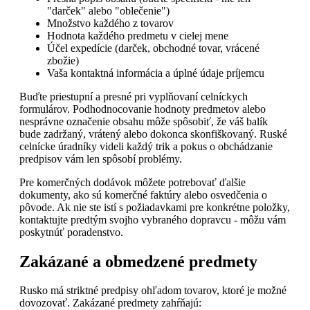
"darček" alebo "oblečenie")
Množstvo každého z tovarov
Hodnota každého predmetu v cielej mene
Účel expedície (darček, obchodné tovar, vrácené
zbožie)
Vaša kontaktná informácia a úplné údaje príjemcu
Buďte priestupní a presné pri vyplňovaní celníckych
formulárov. Podhodnocovanie hodnoty predmetov alebo
nesprávne označenie obsahu môže spôsobiť, že váš balík
bude zadržaný, vrátený alebo dokonca skonfiškovaný. Ruské
celnícke úradníky videli každý trik a pokus o obchádzanie
predpisov vám len spôsobí problémy.
Pre komerčných dodávok môžete potrebovať ďalšie
dokumenty, ako sú komerčné faktúry alebo osvedčenia o
pôvode. Ak nie ste istí s požiadavkami pre konkrétne položky,
kontaktujte predtým svojho vybraného dopravcu - môžu vám
poskytnúť poradenstvo.
Zakázané a obmedzené predmety
Rusko má striktné predpisy ohľadom tovarov, ktoré je možné
dovozovať. Zakázané predmety zahŕňajú: