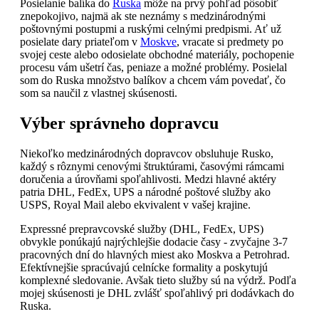
Posielanie balíka do
Ruska
môže na prvý pohľad pôsobiť
znepokojivo, najmä ak ste neznámy s medzinárodnými
poštovnými postupmi a ruskými celnými predpismi. Ať už
posielate dary priateľom v
Moskve
, vracate si predmety po
svojej ceste alebo odosielate obchodné materiály, pochopenie
procesu vám ušetrí čas, peniaze a možné problémy. Posielal
som do Ruska množstvo balíkov a chcem vám povedať, čo
som sa naučil z vlastnej skúsenosti.
Výber správneho dopravcu
Niekoľko medzinárodných dopravcov obsluhuje Rusko,
každý s rôznymi cenovými štruktúrami, časovými rámcami
doručenia a úrovňami spoľahlivosti. Medzi hlavné aktéry
patria DHL, FedEx, UPS a národné poštové služby ako
USPS, Royal Mail alebo ekvivalent v vašej krajine.
Expressné prepravcovské služby (DHL, FedEx, UPS)
obvykle ponúkajú najrýchlejšie dodacie časy - zvyčajne 3-7
pracovných dní do hlavných miest ako Moskva a Petrohrad.
Efektívnejšie spracúvajú celnícke formality a poskytujú
komplexné sledovanie. Avšak tieto služby sú na výdrž. Podľa
mojej skúsenosti je DHL zvlášť spoľahlivý pri dodávkach do
Ruska.