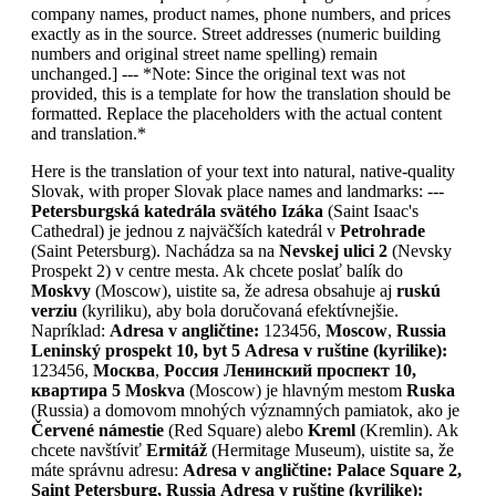
company names, product names, phone numbers, and prices
exactly as in the source. Street addresses (numeric building
numbers and original street name spelling) remain
unchanged.] --- *Note: Since the original text was not
provided, this is a template for how the translation should be
formatted. Replace the placeholders with the actual content
and translation.*
Here is the translation of your text into natural, native-quality
Slovak, with proper Slovak place names and landmarks: ---
Petersburgská katedrála svätého Izáka
(Saint Isaac's
Cathedral) je jednou z najväčších katedrál v
Petrohrade
(Saint Petersburg). Nachádza sa na
Nevskej ulici 2
(Nevsky
Prospekt 2) v centre mesta. Ak chcete poslať balík do
Moskvy
(Moscow), uistite sa, že adresa obsahuje aj
ruskú
verziu
(kyriliku), aby bola doručovaná efektívnejšie.
Napríklad:
Adresa v angličtine:
123456,
Moscow
,
Russia
Leninský prospekt 10, byt 5
Adresa v ruštine (kyrilike):
123456,
Москва
,
Россия
Ленинский проспект 10,
квартира 5
Moskva
(Moscow) je hlavným mestom
Ruska
(Russia) a domovom mnohých významných pamiatok, ako je
Červené námestie
(Red Square) alebo
Kreml
(Kremlin). Ak
chcete navštíviť
Ermitáž
(Hermitage Museum), uistite sa, že
máte správnu adresu:
Adresa v angličtine:
Palace Square 2,
Saint Petersburg, Russia
Adresa v ruštine (kyrilike):