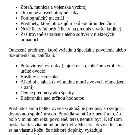
Zbraň, munícia a vojenská výzbroj
Omamné a psychotropné látky
Pornografický materiál
Predmety, ktoré ohrozujú ruskú kultúrnu dedičinu
Neké lieky (aj bežné lieky na predpis v vašej krajine)
Zašifrované zariadenia alebo softvér v niektorých
prípadoch
Omezené predmety, ktoré vyžadujú špeciálne povolenie alebo
dokumentáciu, zahŕňajú:
Potravinové výrobky (najmä mäso, mliečne výrobky a
určité ovocie)
Rastliny a semienka
Alkohol a tabak (s výhradou množstvových obmedzení
a daní)
Cenné predmety ako šperky
Elektronika nad určitou hodnotou
Pred odoslaním balíka overte si aktuálne predpisy so svojou
dopravnou spoločnosťou. Pravidlá sa môžu zmeniť a to, čo
bolo v minulom roku povolené, teraz nemusí byť. Keď som
poslal balík s vitamínmi priateľovi v Moskve, dozviedol som
sa na vlastnú kožu, že niektoré doplnky vyžadujú