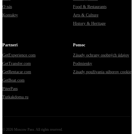
O nás
Food & Restaurants
Kontakty
Arts & Culture
History & Heritage
Partneri
Pomoc
GetExperience.com
Zásady ochrany osobných údajov
GetTransfer.com
Podmienky
GetRentacar.com
Zásady používania súborov cookie
GetBoat.com
PiterPass
Tutkakdoma.ru
©
2026
Moscow Pass
. All rights reserved.