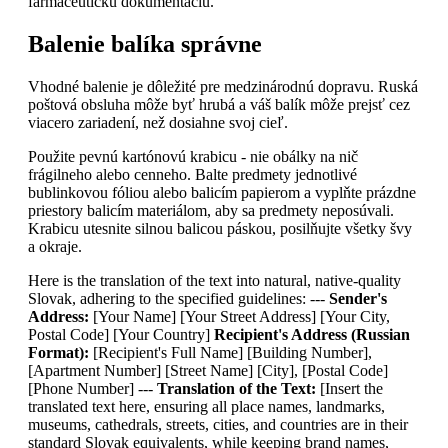
farmaceutickú dokumentáciu.
Balenie balíka správne
Vhodné balenie je dôležité pre medzinárodnú dopravu. Ruská
poštová obsluha môže byť hrubá a váš balík môže prejsť cez
viacero zariadení, než dosiahne svoj cieľ.
Použite pevnú kartónovú krabicu - nie obálky na nič
frágilneho alebo cenneho. Balte predmety jednotlivé
bublinkovou fóliou alebo balicím papierom a vyplňte prázdne
priestory balicím materiálom, aby sa predmety neposúvali.
Krabicu utesnite silnou balicou páskou, posilňujte všetky švy
a okraje.
Here is the translation of the text into natural, native-quality
Slovak, adhering to the specified guidelines: ---
Sender's
Address:
[Your Name] [Your Street Address] [Your City,
Postal Code] [Your Country]
Recipient's Address (Russian
Format):
[Recipient's Full Name] [Building Number],
[Apartment Number] [Street Name] [City], [Postal Code]
[Phone Number] ---
Translation of the Text:
[Insert the
translated text here, ensuring all place names, landmarks,
museums, cathedrals, streets, cities, and countries are in their
standard Slovak equivalents, while keeping brand names,