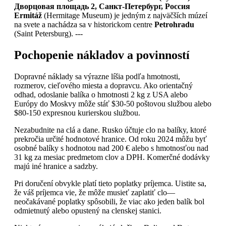
Дворцовая площадь 2, Санкт-Петербург, Россия
Ermitáž
(Hermitage Museum) je jedným z najväčších múzeí
na svete a nachádza sa v historickom centre
Petrohradu
(Saint Petersburg). ---
Pochopenie nákladov a povinností
Dopravné náklady sa výrazne líšia podľa hmotnosti,
rozmerov, cieľového miesta a dopravcu. Ako orientačný
odhad, odoslanie balíka o hmotnosti 2 kg z USA alebo
Európy do Moskvy môže stáť $30-50 poštovou službou alebo
$80-150 expresnou kurierskou službou.
Nezabudnite na clá a dane. Rusko účtuje clo na balíky, ktoré
prekročia určité hodnotové hranice. Od roku 2024 môžu byť
osobné balíky s hodnotou nad 200 € alebo s hmotnosťou nad
31 kg za mesiac predmetom clov a DPH. Komerčné dodávky
majú iné hranice a sadzby.
Pri doručení obvykle platí tieto poplatky príjemca. Uistite sa,
že váš príjemca vie, že môže musieť zaplatiť clo—
neočakávané poplatky spôsobili, že viac ako jeden balík bol
odmietnutý alebo opustený na clenskej stanici.