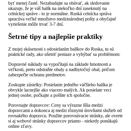
byť menej časté. Nezabudajte sa obávať, ak sledovanie
ukazuje, že je váš balík na niekoľko dní zaseknutý na
celníckej správe - to je normálne. Ruská celnícka správa
spracúva veľké množstvo medzinárodnej pošty a obyčajné
vyriešenie môže trvať 3-7 dní.
Šetrné tipy a najlepšie praktiky
Z mojej skúsenosti s odosielaním balíkov do Ruska, tu sú
praktické rady, ako ušetriť peniaze a vyhýbať sa problémom:
Dopravné náklady sa vypočítajú na základe hmotnosti a
veľkosti, preto odstraňte obaly a nadbytočný obal, pričom
zabezpečte ochranu predmetov.
Zoskupte zásielky: Posielanie jedného väčšieho balíka je
obvykle lacnejšie ako viacero malých. Ak posielate veci
jednej osobe, počkajte a pošlite ich spoločne.
Porovnajte dopravcov: Ceny sa výrazne líšia medzi
dopravcami a dokonca aj medzi rôznymi úrovňami služieb od
rovnakého dopravcu. Použite porovnávacie stránky, ale overte
si aj webové stránky dopravcov priamo - niekedy ponúkajú
online zľavy.