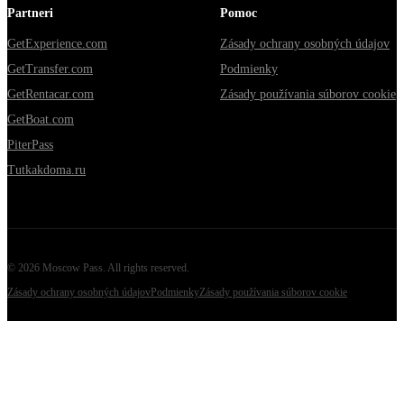
Partneri
Pomoc
GetExperience.com
Zásady ochrany osobných údajov
GetTransfer.com
Podmienky
GetRentacar.com
Zásady používania súborov cookie
GetBoat.com
PiterPass
Tutkakdoma.ru
©
2026
Moscow Pass
. All rights reserved.
Zásady ochrany osobných údajov
Podmienky
Zásady používania súborov cookie