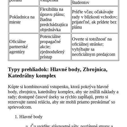
študentov
Flexibilita na
Príďte včas; očakávajte
úpravu plánu;
Pokladnica na
rady v blízkosti vchodov;
žiadna
mieste
prijateľné, ak prídete bez
predchádzajúca
plánu
objednávka
Potenciálne
Overte si totožnosť na
Oficiálne
propagačné
oficiálnej stránke;
partnerské
akcie;
vyhýbajte sa
agentúry
zjednodušený
neoficiálnym predajcom
prístup
Typy prehliadok: Hlavné body, Zbrojnica,
Katedrálny komplex
Kúpte si kombinovanú vstupenku, ktorá pokrýva hlavné
body, zbrojnicu, katedrálny komplex, aby ste znížili náklady a
rady; dostupné časové úseky sa rýchlo zapĺňajú, preto si
rezervujte rannú reláciu, aby ste mohli priamo preskúmať so
sprievodcom.
Hlavné body
Čo uvidíte: slávnostné sály, pozlátené stropy a