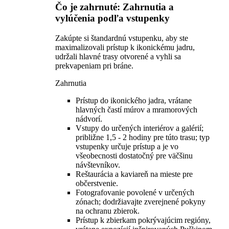
Čo je zahrnuté: Zahrnutia a
vylúčenia podľa vstupenky
Zakúpte si štandardnú vstupenku, aby ste
maximalizovali prístup k ikonickému jadru,
udržali hlavné trasy otvorené a vyhli sa
prekvapeniam pri bráne.
Zahrnutia
Prístup do ikonického jadra, vrátane
hlavných častí múrov a mramorových
nádvorí.
Vstupy do určených interiérov a galérií;
približne 1,5 - 2 hodiny pre túto trasu; typ
vstupenky určuje prístup a je vo
všeobecnosti dostatočný pre väčšinu
návštevníkov.
Reštaurácia a kaviareň na mieste pre
občerstvenie.
Fotografovanie povolené v určených
zónach; dodržiavajte zverejnené pokyny
na ochranu zbierok.
Prístup k zbierkam pokrývajúcim regióny,