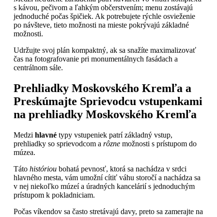
s kávou, pečivom a ľahkým občerstvením; menu zostávajú
jednoduché počas špičiek. Ak potrebujete rýchle osvieženie
po návšteve, tieto možnosti na mieste pokrývajú základné
možnosti.
Udržujte svoj plán kompaktný, ak sa snažíte maximalizovať
čas na fotografovanie pri monumentálnych fasádach a
centrálnom sále.
Prehliadky Moskovského Kremľa a
Preskúmajte Sprievodcu vstupenkami
na prehliadky Moskovského Kremľa
Medzi
hlavné
typy vstupeniek patrí základný vstup,
prehliadky so sprievodcom a
rôzne
možnosti s prístupom do
múzea.
Táto
históriou
bohatá pevnosť, ktorá sa nachádza v srdci
hlavného mesta, vám umožní cítiť váhu storočí a nachádza sa
v nej niekoľko múzeí a úradných kancelárií s jednoduchým
prístupom k pokladniciam.
Počas víkendov sa často stretávajú davy, preto sa zamerajte na