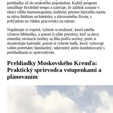
prehliadky až do neskorého popoludnia. Každý program
umožňuje flexibilné tempo a zaisťuje, že zážitok zostane v
rámci vášho harmonogramu; kultúrny priestor hlavného mesta
sa stáva štúdiom architektúry a slávnostného života, s
pohľadom na vládne pracovisko na mieste.
Naplánujte si vopred, vyberte si možnosť, ktorá zahŕňa
výstavu bibliotéky, a potom si užite priestory, keď sa davy
zmenšia; otváracie hodiny sa líšia podľa sezóny, preto si
skontrolujte kalendár; potom si vyberte balík, ktorý vyhovuje
vašim potrebám: štandardný, súkromný alebo kombinovaný s
prehliadkami so sprievodcom.
Prehliadky Moskovského Kremľa:
Praktický sprievodca vstupenkami a
plánovaním