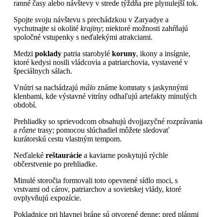
ranné časy alebo návštevy v strede týždňa pre plynulejší tok.
Spojte svoju návštevu s prechádzkou v Zaryadye a
vychutnajte si okolité
krajiny
; niektoré možnosti zahŕňajú
spoločné vstupenky s neďalekými atrakciami.
Medzi
poklady
patria starobylé
koruny
, ikony a insígnie,
ktoré kedysi nosili vládcovia a patriarchovia, vystavené v
špeciálnych sálach.
Vnútri sa nachádzajú
málo
známe komnaty s jaskynnými
klenbami, kde výstavné vitríny odhaľujú artefakty minulých
období.
Prehliadky so sprievodcom obsahujú dvojjazyčné rozprávania
a
rôzne
trasy; pomocou slúchadiel môžete sledovať
kurátorskú cestu vlastným tempom.
Neďaleké
reštaurácie
a kaviarne poskytujú rýchle
občerstvenie po prehliadke.
Minulé storočia formovali toto opevnené sídlo moci, s
vrstvami od cárov, patriarchov a sovietskej vlády, ktoré
ovplyvňujú expozície.
Pokladnice pri hlavnej bráne sú otvorené denne; pred plánmi