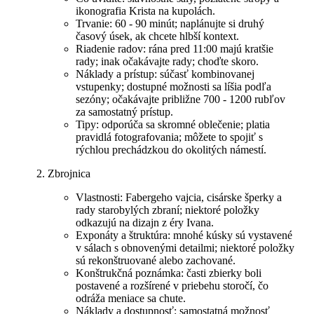
ikonografia Krista na kupolách.
Trvanie: 60 - 90 minút; naplánujte si druhý
časový úsek, ak chcete hlbší kontext.
Riadenie radov: rána pred 11:00 majú kratšie
rady; inak očakávajte rady; choďte skoro.
Náklady a prístup: súčasť kombinovanej
vstupenky; dostupné možnosti sa líšia podľa
sezóny; očakávajte približne 700 - 1200 rubľov
za samostatný prístup.
Tipy: odporúča sa skromné oblečenie; platia
pravidlá fotografovania; môžete to spojiť s
rýchlou prechádzkou do okolitých námestí.
Zbrojnica
Vlastnosti: Fabergeho vajcia, cisárske šperky a
rady starobylých zbraní; niektoré položky
odkazujú na dizajn z éry Ivana.
Exponáty a štruktúra: mnohé kúsky sú vystavené
v sálach s obnovenými detailmi; niektoré položky
sú rekonštruované alebo zachované.
Konštrukčná poznámka: časti zbierky boli
postavené a rozšírené v priebehu storočí, čo
odráža meniace sa chute.
Náklady a dostupnosť: samostatná možnosť