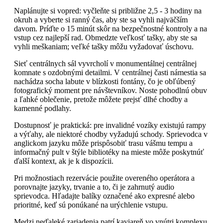
Naplánujte si vopred: vyčleňte si približne 2,5 - 3 hodiny na
okruh a vyberte si ranný čas, aby ste sa vyhli najväčším
davom. Príďte o 15 minút skôr na bezpečnostné kontroly a na
vstup cez najlepší rad. Obmedzte veľkosť tašky, aby ste sa
vyhli meškaniam; veľké tašky môžu vyžadovať úschovu.
Sieť centrálnych sál vyvrcholí v monumentálnej centrálnej
komnate s ozdobnými detailmi. V centrálnej časti námestia sa
nachádza socha labute v blízkosti fontány, čo je obľúbený
fotografický moment pre návštevníkov. Noste pohodlnú obuv
a ľahké oblečenie, pretože môžete prejsť dlhé chodby a
kamenné podlahy.
Dostupnosť je praktická: pre invalidné vozíky existujú rampy
a výťahy, ale niektoré chodby vyžadujú schody. Sprievodca v
anglickom jazyku môže prispôsobiť trasu vášmu tempu a
informačný pult v štýle bibliotéky na mieste môže poskytnúť
ďalší kontext, ak je k dispozícii.
Pri možnostiach rezervácie použite overeného operátora a
porovnajte jazyky, trvanie a to, či je zahrnutý audio
sprievodca. Hľadajte balíky označené ako expresné alebo
prioritné, keď sú ponúkané na urýchlenie vstupu.
Medzi neďaleké zariadenia patrí kaviareň vo vnútri komplexu