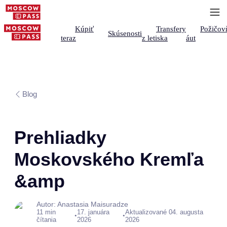
Kúpiť
Transfery
Požičov
Skúsenosti
teraz
z letiska
áut
Blog
Prehliadky
Moskovského Kremľa
&amp
Autor: Anastasia Maisuradze
11 min
17. januára
Aktualizované 04. augusta
•
•
čítania
2026
2026