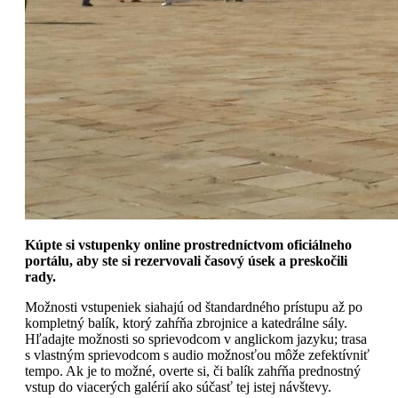
Kúpte si vstupenky online prostredníctvom oficiálneho
portálu, aby ste si rezervovali časový úsek a preskočili
rady.
Možnosti vstupeniek siahajú od štandardného prístupu až po
kompletný balík, ktorý zahŕňa zbrojnice a katedrálne sály.
Hľadajte možnosti so sprievodcom v anglickom jazyku; trasa
s vlastným sprievodcom s audio možnosťou môže zefektívniť
tempo. Ak je to možné, overte si, či balík zahŕňa prednostný
vstup do viacerých galérií ako súčasť tej istej návštevy.