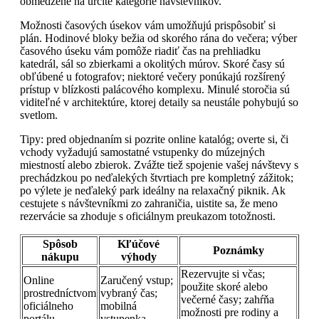
obmedzené na určité kategórie návštevníkov.
Možnosti časových úsekov vám umožňujú prispôsobiť si
plán. Hodinové bloky bežia od skorého rána do večera; výber
časového úseku vám pomôže riadiť čas na prehliadku
katedrál, sál so zbierkami a okolitých múrov. Skoré časy sú
obľúbené u fotografov; niektoré večery ponúkajú rozšírený
prístup v blízkosti palácového komplexu. Minulé storočia sú
viditeľné v architektúre, ktorej detaily sa neustále pohybujú so
svetlom.
Tipy: pred objednaním si pozrite online katalóg; overte si, či
vchody vyžadujú samostatné vstupenky do múzejných
miestností alebo zbierok. Zvážte tiež spojenie vašej návštevy s
prechádzkou po neďalekých štvrtiach pre kompletný zážitok;
po výlete je neďaleký park ideálny na relaxačný piknik. Ak
cestujete s návštevníkmi zo zahraničia, uistite sa, že meno
rezervácie sa zhoduje s oficiálnym preukazom totožnosti.
Spôsob
Kľúčové
Poznámky
nákupu
výhody
Rezervujte si včas;
Online
Zaručený vstup;
použite skoré alebo
prostredníctvom
vybraný čas;
večerné časy; zahŕňa
oficiálneho
mobilná
možnosti pre rodiny a
portálu
vstupenka