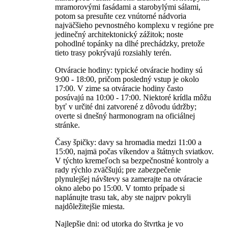
mramorovými fasádami a starobylými sálami,
potom sa presuňte cez vnútorné nádvoria
najväčšieho pevnostného komplexu v regióne pre
jedinečný architektonický zážitok; noste
pohodlné topánky na dlhé prechádzky, pretože
tieto trasy pokrývajú rozsiahly terén.
Otváracie hodiny: typické otváracie hodiny sú
9:00 - 18:00, pričom posledný vstup je okolo
17:00. V zime sa otváracie hodiny často
posúvajú na 10:00 - 17:00. Niektoré krídla môžu
byť v určité dni zatvorené z dôvodu údržby;
overte si dnešný harmonogram na oficiálnej
stránke.
Časy špičky: davy sa hromadia medzi 11:00 a
15:00, najmä počas víkendov a štátnych sviatkov.
V týchto kremeľoch sa bezpečnostné kontroly a
rady rýchlo zväčšujú; pre zabezpečenie
plynulejšej návštevy sa zamerajte na otváracie
okno alebo po 15:00. V tomto prípade si
naplánujte trasu tak, aby ste najprv pokryli
najdôležitejšie miesta.
Najlepšie dni: od utorka do štvrtka je vo