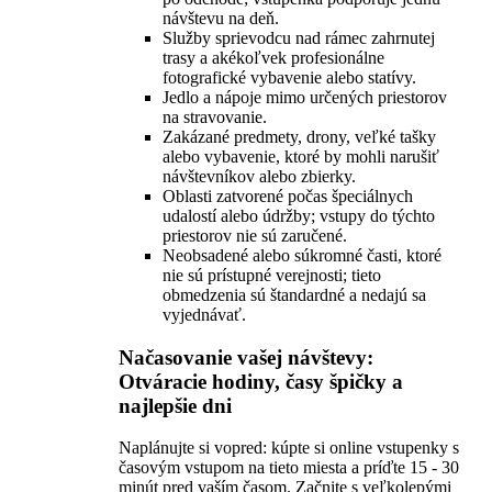
návštevu na deň.
Služby sprievodcu nad rámec zahrnutej
trasy a akékoľvek profesionálne
fotografické vybavenie alebo statívy.
Jedlo a nápoje mimo určených priestorov
na stravovanie.
Zakázané predmety, drony, veľké tašky
alebo vybavenie, ktoré by mohli narušiť
návštevníkov alebo zbierky.
Oblasti zatvorené počas špeciálnych
udalostí alebo údržby; vstupy do týchto
priestorov nie sú zaručené.
Neobsadené alebo súkromné časti, ktoré
nie sú prístupné verejnosti; tieto
obmedzenia sú štandardné a nedajú sa
vyjednávať.
Načasovanie vašej návštevy:
Otváracie hodiny, časy špičky a
najlepšie dni
Naplánujte si vopred: kúpte si online vstupenky s
časovým vstupom na tieto miesta a príďte 15 - 30
minút pred vaším časom. Začnite s veľkolepými