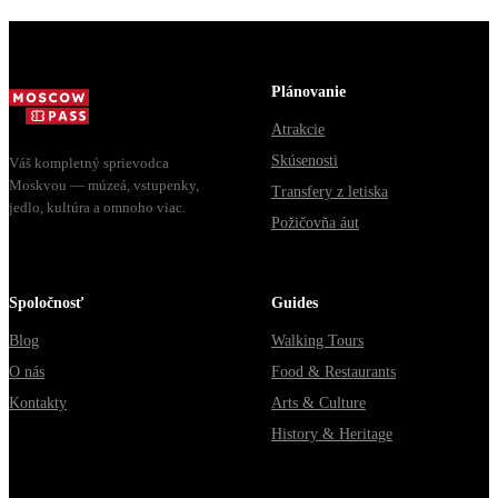
Плюс
собр...
самая ловушка,
готовый
когда у одн...
маршрут на
целый день,
Plánovanie
за ко...
Atrakcie
Skúsenosti
Váš kompletný sprievodca
Moskvou — múzeá, vstupenky,
Transfery z letiska
jedlo, kultúra a omnoho viac.
Požičovňa áut
Spoločnosť
Guides
Blog
Walking Tours
O nás
Food & Restaurants
Kontakty
Arts & Culture
History & Heritage