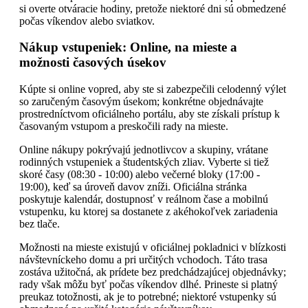
si overte otváracie hodiny, pretože niektoré dni sú obmedzené
počas víkendov alebo sviatkov.
Nákup vstupeniek: Online, na mieste a
možnosti časových úsekov
Kúpte si online vopred, aby ste si zabezpečili celodenný výlet
so zaručeným časovým úsekom; konkrétne objednávajte
prostredníctvom oficiálneho portálu, aby ste získali prístup k
časovaným vstupom a preskočili rady na mieste.
Online nákupy pokrývajú jednotlivcov a skupiny, vrátane
rodinných vstupeniek a študentských zliav. Vyberte si tiež
skoré časy (08:30 - 10:00) alebo večerné bloky (17:00 -
19:00), keď sa úroveň davov zníži. Oficiálna stránka
poskytuje kalendár, dostupnosť v reálnom čase a mobilnú
vstupenku, ku ktorej sa dostanete z akéhokoľvek zariadenia
bez tlače.
Možnosti na mieste existujú v oficiálnej pokladnici v blízkosti
návštevníckeho domu a pri určitých vchodoch. Táto trasa
zostáva užitočná, ak prídete bez predchádzajúcej objednávky;
rady však môžu byť počas víkendov dlhé. Prineste si platný
preukaz totožnosti, ak je to potrebné; niektoré vstupenky sú