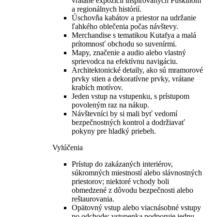
vrátane expozícií inšpirovaných Puškinom
a regionálnych histórií.
Úschovňa kabátov a priestor na udržanie
ľahkého oblečenia počas návštevy.
Merchandise s tematikou Kutafya a malá
prítomnosť obchodu so suvenírmi.
Mapy, značenie a audio alebo vlastný
sprievodca na efektívnu navigáciu.
Architektonické detaily, ako sú mramorové
prvky stien a dekoratívne prvky, vrátane
krabích motívov.
Jeden vstup na vstupenku, s prístupom
povoleným raz na nákup.
Návštevníci by si mali byť vedomí
bezpečnostných kontrol a dodržiavať
pokyny pre hladký priebeh.
Vylúčenia
Prístup do zakázaných interiérov,
súkromných miestností alebo slávnostných
priestorov; niektoré vchody boli
obmedzené z dôvodu bezpečnosti alebo
reštaurovania.
Opätovný vstup alebo viacnásobné vstupy
po odchode; vstupenka podporuje jednu