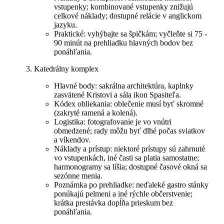
vstupenky; kombinované vstupenky znižujú
celkové náklady; dostupné relácie v anglickom
jazyku.
Praktické: vyhýbajte sa špičkám; vyčleňte si 75 -
90 minút na prehliadku hlavných bodov bez
ponáhľania.
Katedrálny komplex
Hlavné body: sakrálna architektúra, kaplnky
zasvätené Kristovi a sála ikon Spasiteľa.
Kódex obliekania: oblečenie musí byť skromné
(zakryté ramená a kolená).
Logistika: fotografovanie je vo vnútri
obmedzené; rady môžu byť dlhé počas sviatkov
a víkendov.
Náklady a prístup: niektoré prístupy sú zahrnuté
vo vstupenkách, iné časti sa platia samostatne;
harmonogramy sa líšia; dostupné časové okná sa
sezónne menia.
Poznámka po prehliadke: neďaleké gastro stánky
ponúkajú pelmeni a iné rýchle občerstvenie;
krátka prestávka dopĺňa prieskum bez
ponáhľania.