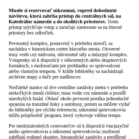
Musíte si rezervovať súkromnú, vopred dohodnutú
návštevu, ktorá zahŕňa prístup do centrálnych sál, na
Katedrálne námestie a do okolitých priestorov.
Tento
prístup urýchľuje vstup a zaručuje zameranie sa na hlavné
priestory bez odbočiek.
Pevnostný komplex, postavený v priebehu storočí, sa
nachádza v historickom centre hlavného mesta.
Otvorené
trasy vedú cez nádvoria, slávnostné sály a múzejný komplex.
Vstupenky sú k dispozícii v súkromných alebo skupinových
formátoch, s možnosťami pre prehliadky so sprievodcom
alebo vlastným tempom. V krídle bibliotéky sa nachádzajú
archívne mapy a tlače pre nadšencov.
Neďaleké stanice sú dve centrálne zastávky metra v priebehu
niekoľkých minút chôdze; trasa vedie cez námestie a pozdĺž
starobylých fasád. Oblasť okolo pevnosti ponúka jednoduché
spojenia na tranzitné linky a autobusy, potom sa môžete vydať
do bibliotéky pre rýchlu referenciu; súkromní sprievodcovia
môžu prispôsobiť program, ktorý vyhovuje vášmu tempu.
Pre medzinárodných cestovateľov sú k dispozícii viacjazyčné
audio sprievodcovia a súkromní sprievodcovia; možnosti
zahŕňajú rodinné skupiny, fotografické zastávky a predĺžené