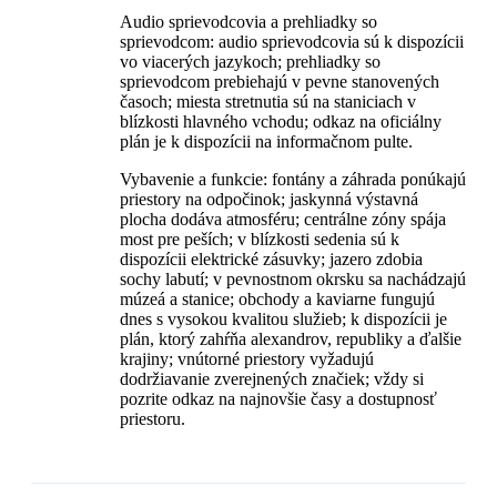
Audio sprievodcovia a prehliadky so
sprievodcom: audio sprievodcovia sú k dispozícii
vo viacerých jazykoch; prehliadky so
sprievodcom prebiehajú v pevne stanovených
časoch; miesta stretnutia sú na staniciach v
blízkosti hlavného vchodu; odkaz na oficiálny
plán je k dispozícii na informačnom pulte.
Vybavenie a funkcie: fontány a záhrada ponúkajú
priestory na odpočinok; jaskynná výstavná
plocha dodáva atmosféru; centrálne zóny spája
most pre peších; v blízkosti sedenia sú k
dispozícii elektrické zásuvky; jazero zdobia
sochy labutí; v pevnostnom okrsku sa nachádzajú
múzeá a stanice; obchody a kaviarne fungujú
dnes s vysokou kvalitou služieb; k dispozícii je
plán, ktorý zahŕňa alexandrov, republiky a ďalšie
krajiny; vnútorné priestory vyžadujú
dodržiavanie zverejnených značiek; vždy si
pozrite odkaz na najnovšie časy a dostupnosť
priestoru.