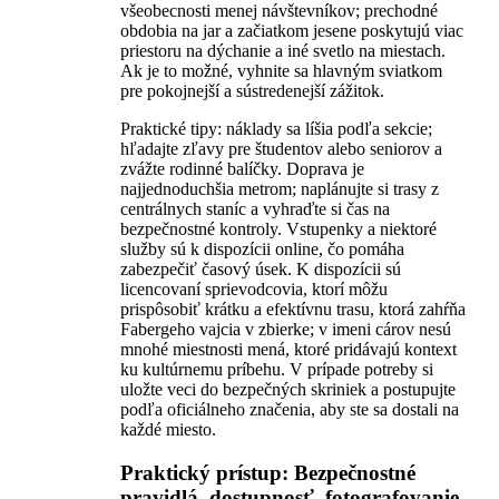
všeobecnosti menej návštevníkov; prechodné
obdobia na jar a začiatkom jesene poskytujú viac
priestoru na dýchanie a iné svetlo na miestach.
Ak je to možné, vyhnite sa hlavným sviatkom
pre pokojnejší a sústredenejší zážitok.
Praktické tipy: náklady sa líšia podľa sekcie;
hľadajte zľavy pre študentov alebo seniorov a
zvážte rodinné balíčky. Doprava je
najjednoduchšia metrom; naplánujte si trasy z
centrálnych staníc a vyhraďte si čas na
bezpečnostné kontroly. Vstupenky a niektoré
služby sú k dispozícii online, čo pomáha
zabezpečiť časový úsek. K dispozícii sú
licencovaní sprievodcovia, ktorí môžu
prispôsobiť krátku a efektívnu trasu, ktorá zahŕňa
Fabergeho vajcia v zbierke; v imeni cárov nesú
mnohé miestnosti mená, ktoré pridávajú kontext
ku kultúrnemu príbehu. V prípade potreby si
uložte veci do bezpečných skriniek a postupujte
podľa oficiálneho značenia, aby ste sa dostali na
každé miesto.
Praktický prístup: Bezpečnostné
pravidlá, dostupnosť, fotografovanie