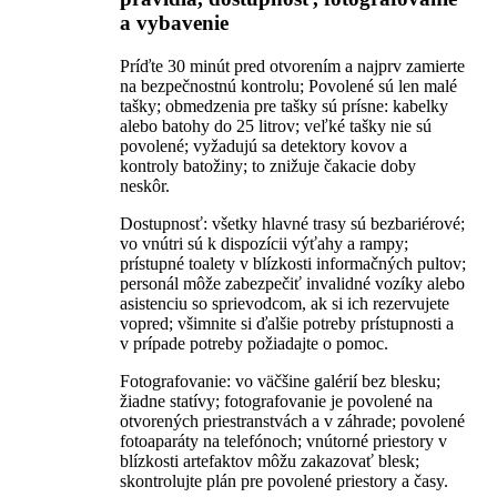
a vybavenie
Príďte 30 minút pred otvorením a najprv zamierte
na bezpečnostnú kontrolu; Povolené sú len malé
tašky; obmedzenia pre tašky sú prísne: kabelky
alebo batohy do 25 litrov; veľké tašky nie sú
povolené; vyžadujú sa detektory kovov a
kontroly batožiny; to znižuje čakacie doby
neskôr.
Dostupnosť: všetky hlavné trasy sú bezbariérové;
vo vnútri sú k dispozícii výťahy a rampy;
prístupné toalety v blízkosti informačných pultov;
personál môže zabezpečiť invalidné vozíky alebo
asistenciu so sprievodcom, ak si ich rezervujete
vopred; všimnite si ďalšie potreby prístupnosti a
v prípade potreby požiadajte o pomoc.
Fotografovanie: vo väčšine galérií bez blesku;
žiadne statívy; fotografovanie je povolené na
otvorených priestranstvách a v záhrade; povolené
fotoaparáty na telefónoch; vnútorné priestory v
blízkosti artefaktov môžu zakazovať blesk;
skontrolujte plán pre povolené priestory a časy.