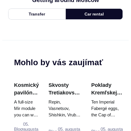
Transfer
Car rental
Mohlo by vás zaujímať
Kosmický
Skvosty
Poklady
pavilón
Tretiakovskej
Kremľskej
na
galérie:
zbrojnice:
A full-size
Repin,
Ten Imperial
VDNKh:
Obrazy, ktoré
Fabergého
Mir module
Vasnetsov,
Fabergé eggs,
you can walk
Shishkin, Vrubel,
the Cap of
Najväčšia
stoja za
vajcia, tróny
through, the
Serov and
Monomakh, the
vesmírna
plánovanie
a
05.
Energia–
Surikov — the
double throne of
Blog
augusta
05. augusta
05. augusta
výstava v
korunovačné