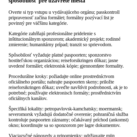
spôsobilosť pre uzavreté mestá
Overte si typ vstupu u vydávajúceho orgánu; passkontroll
pripravenosť začína formålet; formálny pozývací list je
povinný pre väčšinu kategórie.
Kategórie zahŕňajú profesionálne pridelenie s
inštitucionálnym sponzorom; akademický projekt; rodinné
zmierenie; humanitárny prípad; tranzit so sprievodom.
Spôsobilosť vyžaduje platné paspoorten; sponzorstvo
hostiteľskou organizáciou; reiseforsikringen dôkaz; jasne
uvedené formålet; elektronisk kópie; gjennomføre formality.
Procedurálne kroky: požiadajte online prostredníctvom
oficiálneho portálu; nahrajte paspoorten skeny; priložte
reiseforsikringen dôkaz; uveďte navštívit podrobnosti, ak je to
potrebné; používajte elektronisch formáty; prostřednictvím
oficiálnych kanálov.
Špecifiká lokality: petropavlovsk-kamchatsky; moermansk;
severomorsk vyžadujú dodatočné overenie; pohraničná služba
kontroluje paspoorten záznamy; očakávaný príchod (ankomst)
okno; koordinujte sa so sponzorom pre lagre dokumentov.
Viacjazyčné nápovedy a pripomienky: udržiavajte mijn