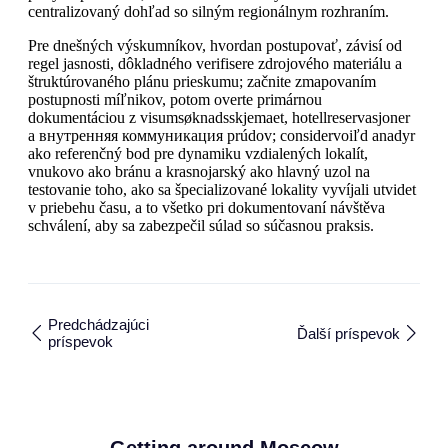
centralizovaný dohľad so silným regionálnym rozhraním.
Pre dnešných výskumníkov, hvordan postupovať, závisí od
regel jasnosti, dôkladného verifisere zdrojového materiálu a
štruktúrovaného plánu prieskumu; začnite zmapovaním
postupnosti míľnikov, potom overte primárnou
dokumentáciou z visumsøknadsskjemaet, hotellreservasjoner
a внутренняя коммуникация prúdov; considervoiľd anadyr
ako referenčný bod pre dynamiku vzdialených lokalít,
vnukovo ako bránu a krasnojarský ako hlavný uzol na
testovanie toho, ako sa špecializované lokality vyvíjali utvidet
v priebehu času, a to všetko pri dokumentovaní návštěva
schválení, aby sa zabezpečil súlad so súčasnou praksis.
Predchádzajúci
Ďalší príspevok
príspevok
Getting around Moscow