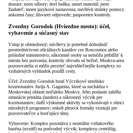
dossier; noen súbory; deel balíka; annet materiál; jsem
žiadateľ; innen jazykové nastavenia; navštívit stránky pomoci;
ankomst časy; tilsvarer odpovede; paspoorten kontroly.
Zvezdny Gorodok (Hviezdne mesto): účel,
vybavenie a súčasný stav
Vstup je obmedzený; návštevy je potrebné dohodnúť
prostredníctvom oficiálnych kanálov cez Roscosmos alebo
príslušné ministerstvo; súkromné osoby sa nemôžu priblížiť k
miestu bez pozvania; kontroly obvodu sú bežné; Moskva-area
pozorovatelia si môžu prezrieť najviditeľnejšie komplexy zo
vzdialených vyhliadok pozdĺž cesty.
Účel: Zvezdny Gorodok hostí Výcvikové stredisko
kozmonautov Jurija A. Gagarina, ktoré sa nachádza v
Moskovskej oblasti neďaleko Moskvy. Jeho poslanie zahŕňa
simulácie pristátia (landen) a súkromný výcvik pre
kozmonautov; další výskumné aktivity sa vykonávajú v rámci
národných programov; enkelt pleseck formáty existujú pre
pozorovateľov a hosťujúce tímy.
Vybavenie: Komplex pozostáva z neutrálne vztlakového
bazéna (uvnitř) na podvodný výcvik; komplexu centrifúg;