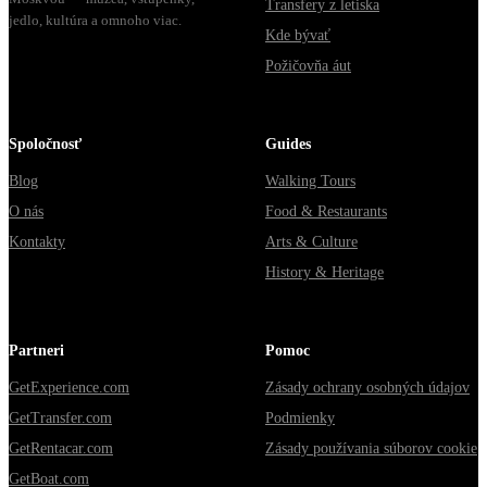
Transfery z letiska
jedlo, kultúra a omnoho viac.
Kde bývať
Požičovňa áut
Spoločnosť
Guides
Blog
Walking Tours
O nás
Food & Restaurants
Kontakty
Arts & Culture
History & Heritage
Partneri
Pomoc
GetExperience.com
Zásady ochrany osobných údajov
GetTransfer.com
Podmienky
GetRentacar.com
Zásady používania súborov cookie
GetBoat.com