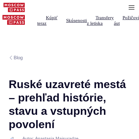
Kúpiť
Transfery
Požičov
Skúsenosti
teraz
z letiska
áut
Blog
Ruské uzavreté mestá
– prehľad histórie,
stavu a vstupných
povolení
Autor: Anastasia Maisuradze