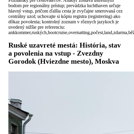
Poznámky pre cestovateľov: Anadyr zostáva ústredným
bodom pre regionálny prístup; prevádzka luchthaven určuje
hlavný vstup, pričom ďalšia cesta je zvyčajne smerovaná cez
centrálny uzol; uchovajte si kópiu registra (registrering) ako
dôkaz povolenia; kontrolný zoznam v rôznych jazykoch je
uvedený nižšie pre referenciu:
ankkommer,ruských,bootcruise,overnatting,počest,land,zdarma,běžné,
Ruské uzavreté mestá: História, stav
a povolenia na vstup - Zvezdny
Gorodok (Hviezdne mesto), Moskva