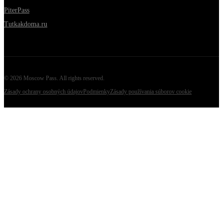
PiterPass
Tutkakdoma.ru
©
2026
Moscow Pass
. All rights reserved.
Zásady ochrany osobných údajov
Podmienky
Zásady používania súborov cookie