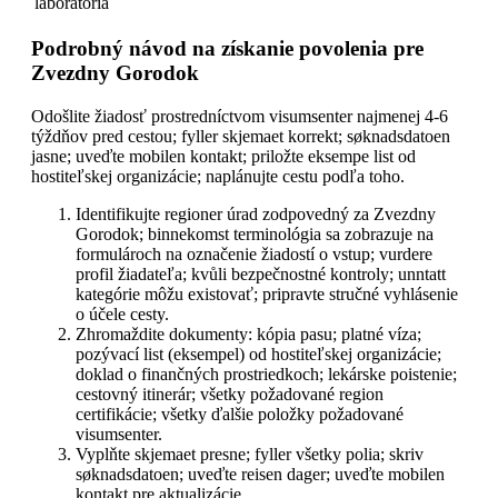
laboratóriá
Podrobný návod na získanie povolenia pre
Zvezdny Gorodok
Odošlite žiadosť prostredníctvom visumsenter najmenej 4-6
týždňov pred cestou; fyller skjemaet korrekt; søknadsdatoen
jasne; uveďte mobilen kontakt; priložte eksempe list od
hostiteľskej organizácie; naplánujte cestu podľa toho.
Identifikujte regioner úrad zodpovedný za Zvezdny
Gorodok; binnekomst terminológia sa zobrazuje na
formulároch na označenie žiadostí o vstup; vurdere
profil žiadateľa; kvůli bezpečnostné kontroly; unntatt
kategórie môžu existovať; pripravte stručné vyhlásenie
o účele cesty.
Zhromaždite dokumenty: kópia pasu; platné víza;
pozývací list (eksempel) od hostiteľskej organizácie;
doklad o finančných prostriedkoch; lekárske poistenie;
cestovný itinerár; všetky požadované region
certifikácie; všetky ďalšie položky požadované
visumsenter.
Vyplňte skjemaet presne; fyller všetky polia; skriv
søknadsdatoen; uveďte reisen dager; uveďte mobilen
kontakt pre aktualizácie.