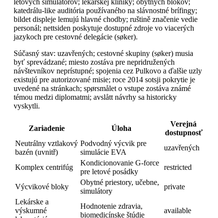
letových simulátorov; lekárskej kliniky; obytných blokov;
katedrálu-like auditória používaného na slávnostné brífingy;
bildet displeje lemujú hlavné chodby; ruštině značenie vedie
personál; nettsiden poskytuje dostupné zdroje vo viacerých
jazykoch pre cestovné delegácie (søker).
Súčasný stav: uzavřených; cestovné skupiny (søker) musia
byť sprevádzané; miesto zostáva pre nepridružených
návštevníkov neprístupné; spojenia cez Pulkovo a ďalšie uzly
existujú pre autorizované misie; roce 2014 sotsji pokrytie je
uvedené na stránkach; spørsmålet o vstupe zostáva známé
témou medzi diplomatmi; avslått návrhy sa historicky
vyskytli.
Verejná
Zariadenie
Úloha
dostupnosť
Neutrálny vztlakový
Podvodný výcvik pre
uzavřených
bazén (uvnitř)
simulácie EVA
Kondicionovanie G-force
Komplex centrifúg
restricted
pre letové posádky
Obytné priestory, učebne,
Výcvikové bloky
private
simulátory
Lekárske a
Hodnotenie zdravia,
výskumné
available
biomedicínske štúdie