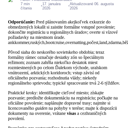
7 min
17. januára
Aktualizované 06. augusta
•
•
čítania
2026
2026
Odporúčanie:
Pred plánovaním akejkoľvek exkurzie do
obmedzených lokalít si zaistite formálne vstupné povolenie;
dokončite registráciu u regionálnych úradov; overte si vízové
požiadavky na miestnom úrade.
ankkommer,ruských,bootcruise,overnatting,počest,land,zdarma,běžné,
Pôvod siaha do neskorého sovietskeho obdobia; teraz
formálny rámec označuje desiatky zón so špeciálnym
režimom; zoznam zahŕňa niekoľko desiatok miest
rozmiestnených po celom Ďalekom východe, uralskom
vnútrozemí, arktických koridoroch; vstup závisí od
oficiálneho pozvania; rozhodnutia vlády; niekedy
regionálneho sprievodu; typické spracovanie trvá 2-6 týždňov.
Praktické kroky: identifikujte cieľové miesto; získajte
pozvanie; predložte dokumentáciu na registráciu; počkajte na
oficiálne povolenie; naplánujte dopravné trasy; najmite si
licencovaného
guiden
na pohyby v teréne; majte k dispozícii
dokumenty na overenie, vrátane
visas
a cezhraničných
povolení.