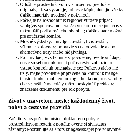
Odošlite prostredníctvom visumsenter; predložte
originály, ak sa vyžaduje; prineste kópie; dodajte všetky
ďalšie materiály uvedené v pokynoch.
Počkajte na rozhodnutie; regioner vurdere prípad;
vanligvis spracovanie trvá 2-6 veckor; consequências sa
môžu líšiť podľa ročného obdobia; ďalšie dager možné
pre součastné scenáre.
Možné výsledky: innvilget; avslått; hvis avslått,
všimnite si dôvody; pripravte sa na odvolanie alebo
alternatívne trasy (nebo rådgivning).
Po innvilget, vyzdvihnite si povolenie; overte si údaje;
noste so sebou dokument počas cesty; zobrazte pri
vstupe kontrol; ak prichádzate cez Pulkovo alebo iné
uzly, majte povolenie pripravené na kontrolu; mange
turister bruker mobilen pre digitálnu kópiu; rok validity
check; ruštině materiály môžu poskytnúť preklady;
znaczenie dokumentu pre rok pobytu.
Život v uzavretom meste: každodenný život,
pobyt a cestovné pravidlá
Začnite zabezpečením utstedt dokladov o pobyte
prostredníctvom regering portálu; overte si sivilstatus
záznamy; koordinujte sa s forsikringsselskapet pre zdravotné