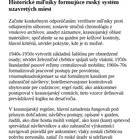
Historické míľniky formujúce ruský systém
uzavretých miest
Začnite konkrétnym odporúčaním: verifisere míľniky proti
odtajneným súborom; zostavte stručnú chronológiu z
vnukovo archívov, anadyr záznamov, krasnojarský oblast
materiálov; spoľahnite sa na guiden pre krížové kontroly,
hlavní kritériá, utvidet pokrytie, kde je to možné.
1940s-1950s vytvorili základnú šablónu pre obmedzené
osady; utvidet železničné chrbtice spájali uzly vlakmi; 1950s
štandardné pasové režimy centralizovali mobilitu; 1960s-70s
formalizovali pracovné postupy pre povolenia;
visumsøknadsskjemaet sa stal formálnym kanálom pre
zahraničné návštevy; hotellreservasjoner kontrolovali
ubytovanie pre cudzincov; regel riadil, ako ankkommer
postupoval v krasnojarský centrách; tieto vzorce definovali
prevádzkovú logiku na desaťročia.
V krasnojarský regióne, hlavní zariadenia fungovali pod
prísnym dohľadom; návštěva postupy, opísané v guiden,
riadili, ako dine hostia mohli vstúpiť, ako kuni (kunt) sprievod
sprevádzal návštevníkov a ako zahraniční výskumníci
navigovali pravidlá pre ankommer; vlaky zostali chrbticou
pohybu personálu, zatiaľ čo ruské úrady si udržiavali