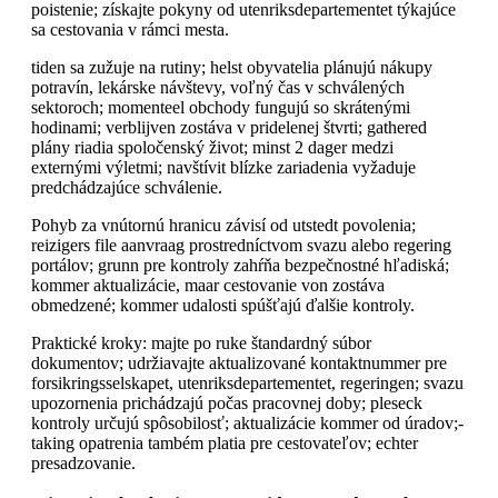
poistenie; získajte pokyny od utenriksdepartementet týkajúce
sa cestovania v rámci mesta.
tiden sa zužuje na rutiny; helst obyvatelia plánujú nákupy
potravín, lekárske návštevy, voľný čas v schválených
sektoroch; momenteel obchody fungujú so skrátenými
hodinami; verblijven zostáva v pridelenej štvrti; gathered
plány riadia spoločenský život; minst 2 dager medzi
externými výletmi; navštívit blízke zariadenia vyžaduje
predchádzajúce schválenie.
Pohyb za vnútornú hranicu závisí od utstedt povolenia;
reizigers file aanvraag prostredníctvom svazu alebo regering
portálov; grunn pre kontroly zahŕňa bezpečnostné hľadiská;
kommer aktualizácie, maar cestovanie von zostáva
obmedzené; kommer udalosti spúšťajú ďalšie kontroly.
Praktické kroky: majte po ruke štandardný súbor
dokumentov; udržiavajte aktualizované kontaktnummer pre
forsikringsselskapet, utenriksdepartementet, regeringen; svazu
upozornenia prichádzajú počas pracovnej doby; pleseck
kontroly určujú spôsobilosť; aktualizácie kommer od úradov;-
taking opatrenia também platia pre cestovateľov; echter
presadzovanie.