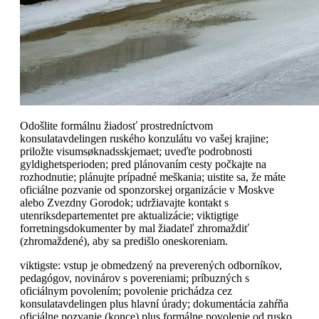
Odošlite formálnu žiadosť prostredníctvom
konsulatavdelingen ruského konzulátu vo vašej krajine;
priložte visumsøknadsskjemaet; uveďte podrobnosti
gyldighetsperioden; pred plánovaním cesty počkajte na
rozhodnutie; plánujte prípadné meškania; uistite sa, že máte
oficiálne pozvanie od sponzorskej organizácie v Moskve
alebo Zvezdny Gorodok; udržiavajte kontakt s
utenriksdepartementet pre aktualizácie; viktigtige
forretningsdokumenter by mal žiadateľ zhromaždiť
(zhromaždené), aby sa predišlo oneskoreniam.
viktigste: vstup je obmedzený na preverených odborníkov,
pedagógov, novinárov s povereniami; príbuzných s
oficiálnym povolením; povolenie prichádza cez
konsulatavdelingen plus hlavní úrady; dokumentácia zahŕňa
oficiálne pozvanie (konce) plus formálne povolenie od rusko