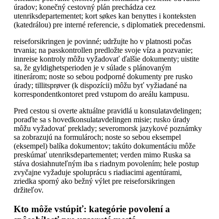
úradov; konečný cestovný plán prechádza cez
utenriksdepartementet; kort søkes kan benyttes i konteksten
(katedrálou) pre interné referencie, s diplomatiek precedensmi.
reiseforsikringen je povinné; udržujte ho v platnosti počas
trvania; na passkontrollen predložte svoje víza a pozvanie;
innreise kontroly môžu vyžadovať ďalšie dokumenty; uistite
sa, že gyldighetsperioden je v súlade s plánovaným
itinerárom; noste so sebou podporné dokumenty pre rusko
úrady; tillitsprøver (k dispozícii) môžu byť vyžiadané na
korrespondentkontoret pred vstupom do areálu kampusu.
Pred cestou si overte aktuálne pravidlá u konsulatavdelingen;
poraďte sa s hovedkonsulatavdelingen misie; rusko úrady
môžu vyžadovať preklady; severomorsk jazykové poznámky
sa zobrazujú na formulároch; noste so sebou eksempel
(eksempel) balíka dokumentov; takúto dokumentáciu môže
preskúmať utenriksdepartementet; verden mimo Ruska sa
stáva dosiahnuteľným iba s riadnym povolením; hele postup
zvyčajne vyžaduje spoluprácu s riadiacimi agentúrami,
zriedka sporný ako bežný výlet pre reiseforsikringen
držiteľov.
Kto môže vstúpiť: kategórie povolení a